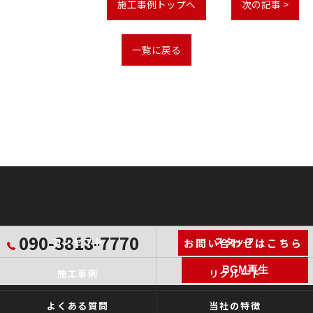
施工事例トップへ
次の記事 >
一覧に戻る
090-3818-7770
コンセプト
スタッフ
お問い合わせはこちら
BGM再生
施工事例
リクルート
よくある質問
当社の特徴