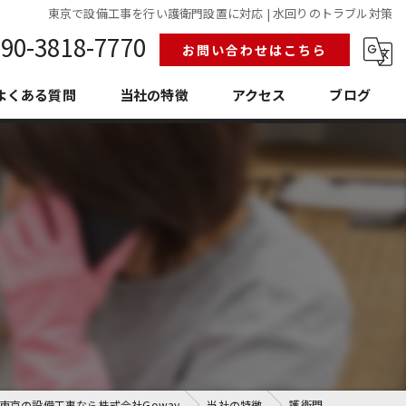
東京で設備工事を行い護衛門設置に対応 | 水回りのトラブル対策
90-3818-7770
お問い合わせはこちら
よくある質問
当社の特徴
アクセス
ブログ
給排水設備工事
換気空調工事
護衛門
老朽化
埼玉の設備工事
東京の設備工事なら株式会社Goway
当社の特徴
護衛門