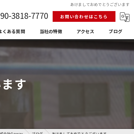
あけましておめでとうございます
90-3818-7770
お問い合わせはこちら
よくある質問
当社の特徴
アクセス
ブログ
給排水設備工事
換気空調工事
います
護衛門
老朽化
埼玉の設備工事
会社Goway
ブログ
あけましておめでとうございます