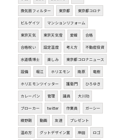
換気扇フィルター
東京都
東京都コロナ
ビルゲイツ
マンションリフォーム
東京天気
東京天気雪
愛媛
合格
合格祝い
設定温度
考え方
不動産投資
水道橋博士
楽しみ
東京都コロナニュース
設備
堀江
ホリエモン
南原
竜樹
ホリエモンツイッター
護衛門
ひろゆき
カレーパン
管理
議員
大川功
ブローカー
twitter
作業員
ガーシー
綾野剛
動画
友達
プレゼント
温め方
グットデザイン賞
岸田
ロゴ