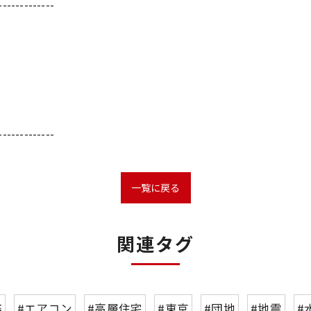
-------------
-------------
一覧に戻る
関連タグ
務
#エアコン
#高層住宅
#東京
#団地
#地震
#