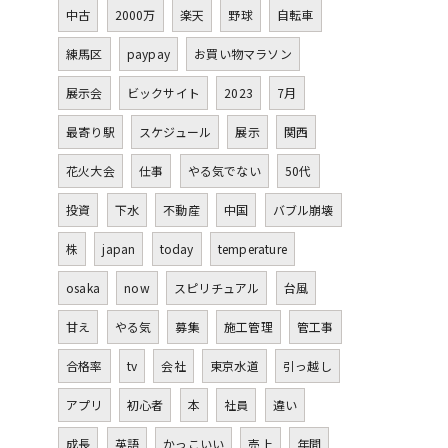
中古
2000万
楽天
野球
自転車
練馬区
paypay
お買い物マラソン
展示会
ビックサイト
2023
7月
最寄り駅
スケジュール
展示
関西
花火大会
仕事
やる気でない
50代
投資
下水
不動産
中国
バブル崩壊
株
japan
today
temperature
osaka
now
スピリチュアル
台風
甘え
やる気
募集
施工管理
管工事
合格率
tv
会社
東京水道
引っ越し
アプリ
初心者
本
社員
違い
成長
英語
かっこいい
売上
年間