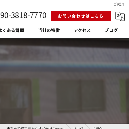
ご紹介
90-3818-7770
お問い合わせはこちら
よくある質問
当社の特徴
アクセス
ブログ
給排水設備工事
換気空調工事
護衛門
老朽化
埼玉の設備工事
東京の設備工事なら株式会社Goway
ブログ
ご紹介