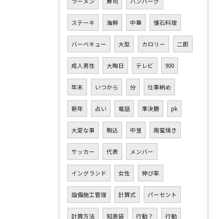
ラーメン
寿司
ハンバーグ
ステーキ
海鮮
中華
懐石料理
バーベキュー
大型
カロリー
二郎
成人男性
大晦日
テレビ
900
年末
いつから
分
仕事納め
新年
占い
電話
準決勝
pk
大変な事
駒込
中里
南蛮焼き
サッカー
代表
メンバー
イングランド
女性
伸び率
設備施工管理
計算式
パーセント
計算方法
知恵袋
行動？
行動