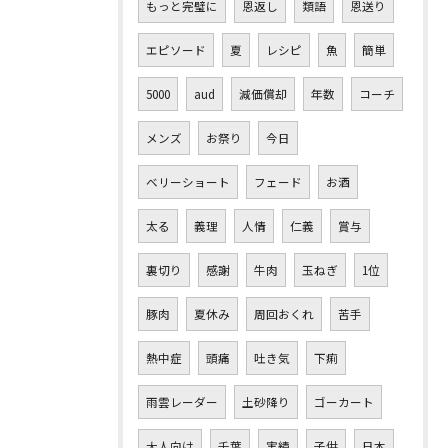
もっと完璧に
恩返し
類語
恩送り
エピソード
夏
レシピ
魚
簡単
5000
aud
減価償却
年数
コーチ
メンズ
お祭り
今日
ベリーショート
フェード
お酒
太る
義理
人情
仁義
賞与
裏切り
感謝
牛肉
玉ねぎ
1位
豚肉
夏休み
周回おくれ
苦手
熱中症
頭痛
吐き気
下痢
雨雲レーダー
土砂降り
ゴーカート
大人向け
千葉
実績
子供
日本