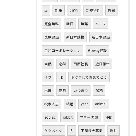
sv
対策
2案件
新規物件
外国
完全無料
辛口
無難
ハーフ
東急建設
新日本建物
新日本建設
生和コーポレーション
Goway建設
当然
必然
南原社長
近日報告
イブ
TD
明けましておめでとう
出展
正月
いつまで
2025
松本人志
結婚
year
animal
zodiac
rabbit
マネーの虎
仲間
ケツメイシ
力
下請様大募集
岩井