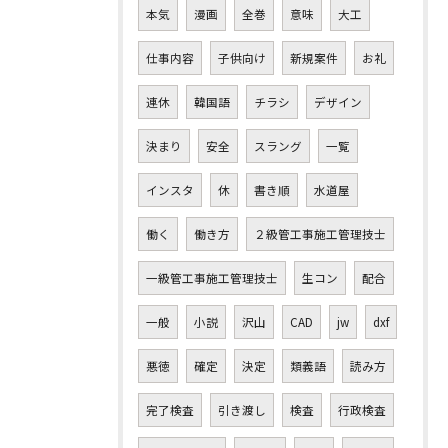
本気
漫画
全巻
意味
大工
仕事内容
子供向け
新規案件
お礼
連休
韓国語
チラシ
デザイン
決まり
安全
スラング
一覧
インスタ
休
書き順
水道屋
働く
働き方
２級管工事施工管理技士
一級管工事施工管理技士
生コン
配合
一般
小説
沢山
CAD
jw
dxf
悪徳
確定
決定
類義語
読み方
完了検査
引き渡し
検査
行政検査