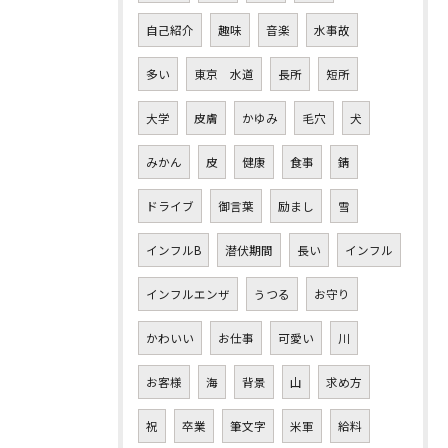
自己紹介
趣味
音楽
水事故
多い
東京 水道
長所
短所
大学
皮膚
かゆみ
毛穴
犬
みかん
皮
健康
食事
錆
ドライブ
御言葉
励まし
雪
インフルB
潜伏期間
長い
インフル
インフルエンザ
うつる
お守り
かわいい
お仕事
可愛い
川
お客様
海
背景
山
求め方
祝
卒業
筆文字
米軍
給料