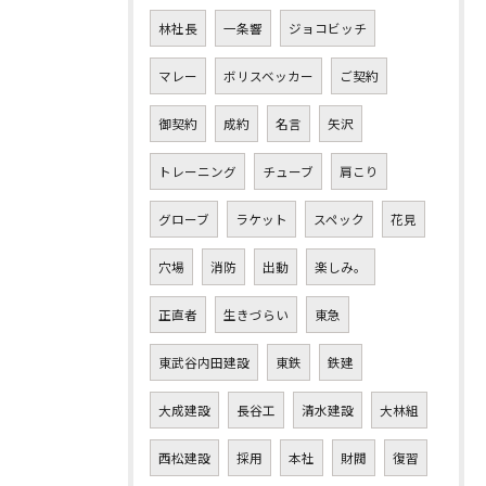
林社長
一条響
ジョコビッチ
マレー
ボリスベッカー
ご契約
御契約
成約
名言
矢沢
トレーニング
チューブ
肩こり
グローブ
ラケット
スペック
花見
穴場
消防
出動
楽しみ。
正直者
生きづらい
東急
東武谷内田建設
東鉄
鉄建
大成建設
長谷工
清水建設
大林組
西松建設
採用
本社
財閥
復習