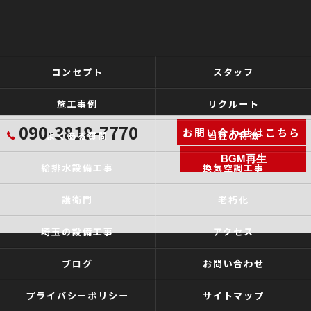
コンセプト
スタッフ
施工事例
リクルート
090-3818-7770
お問い合わせはこちら
よくある質問
当社の特徴
BGM再生
給排水設備工事
換気空調工事
護衛門
老朽化
埼玉の設備工事
アクセス
ブログ
お問い合わせ
プライバシーポリシー
サイトマップ