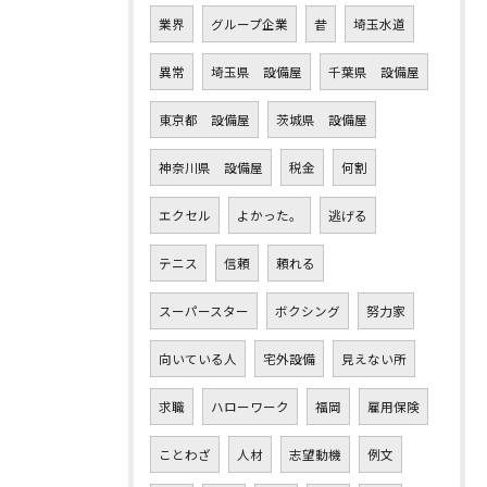
業界
グループ企業
昔
埼玉水道
異常
埼玉県 設備屋
千葉県 設備屋
東京都 設備屋
茨城県 設備屋
神奈川県 設備屋
税金
何割
エクセル
よかった。
逃げる
テニス
信頼
頼れる
スーパースター
ボクシング
努力家
向いている人
宅外設備
見えない所
求職
ハローワーク
福岡
雇用保険
ことわざ
人材
志望動機
例文