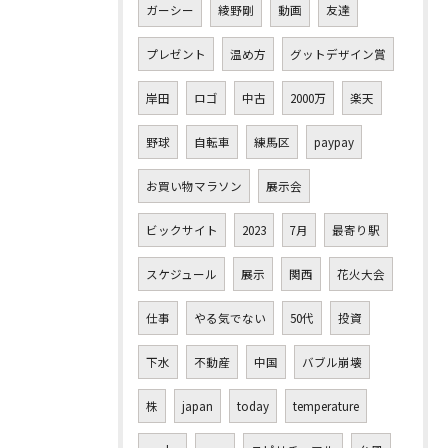
ガーシー
綾野剛
動画
友達
プレゼント
温め方
グットデザイン賞
岸田
ロゴ
中古
2000万
楽天
野球
自転車
練馬区
paypay
お買い物マラソン
展示会
ビックサイト
2023
7月
最寄り駅
スケジュール
展示
関西
花火大会
仕事
やる気でない
50代
投資
下水
不動産
中国
バブル崩壊
株
japan
today
temperature