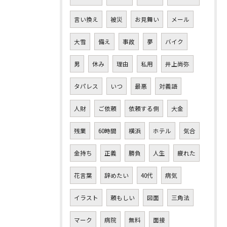
言い換え
被災
お見舞い
メール
大雪
備え
事故
夢
バイク
男
休み
理由
私用
井上尚弥
タパレス
いつ
最悪
対義語
人財
ご依頼
依頼する側
大金
残業
60時間
横浜
ホテル
気合
金持ち
正義
勝負
人生
疲れた
花言葉
辞めたい
40代
病気
イラスト
頼もしい
図面
三角法
マーク
病院
無料
面接