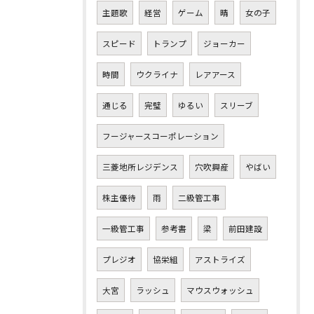
主題歌
経営
ゲーム
晴
女の子
スピード
トランプ
ジョーカー
時間
ウクライナ
レアアース
通じる
完璧
ゆるい
スリーブ
フージャースコーポレーション
三菱地所レジデンス
穴吹興産
やばい
株主優待
雨
二級管工事
一級管工事
参考書
梁
前田建設
プレジオ
協栄組
アストライズ
大宮
ラッシュ
マウスウォッシュ