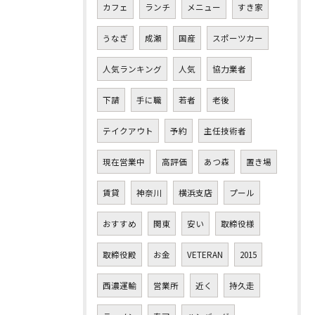
カフェ
ランチ
メニュー
すき家
うなぎ
成瀬
国産
スポーツカー
人気ランキング
人気
協力業者
下請
手に職
若者
老後
テイクアウト
予約
主任技術者
現在営業中
高評価
あつ森
置き場
賃貸
神奈川
横浜支店
プール
おすすめ
関東
安い
取締役様
取締役殿
お金
VETERAN
2015
西濃運輸
営業所
近く
持久走