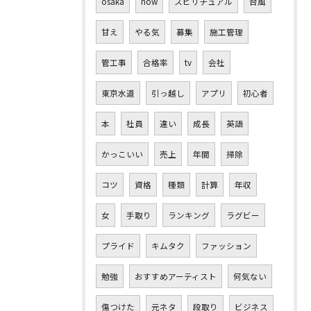
osaka
now
スピリチュアル
台風
甘え
やる気
募集
施工管理
管工事
合格率
tv
会社
東京水道
引っ越し
アプリ
初心者
本
社員
違い
成長
英語
かっこいい
売上
年間
掃除
コツ
資格
種類
計算
年収
女
手取り
ランキング
ラグビー
プライド
キムタク
ファッション
勉強
おすすめアーティスト
何気ない
傷つけた
元ネタ
段取り
ビジネス