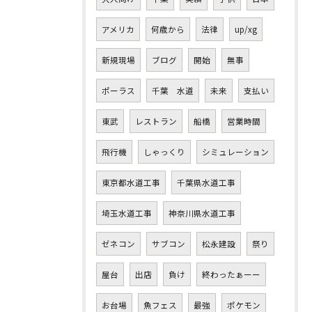
アメリカ
何歳から
法律
up/xg
新規現場
ブログ
開始
無事
ポーラス
千葉 水道
未来
支払い
東武
レストラン
船橋
営業時間
飛行機
しゃっくり
シミュレーション
東京都水道工事
千葉県水道工事
埼玉水道工事
神奈川県水道工事
ゼネコン
サブコン
松永建設
祭り
屋台
出店
負け
終わったぁーー
お台場
魚フェス
最強
ポケモン