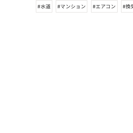
#水道
#マンション
#エアコン
#換