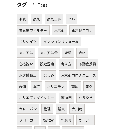
タグ
Tags
事務
換気
換気工事
ビル
換気扇フィルター
東京都
東京都コロナ
ビルゲイツ
マンションリフォーム
東京天気
東京天気雪
愛媛
合格
合格祝い
設定温度
考え方
不動産投資
水道橋博士
楽しみ
東京都コロナニュース
設備
堀江
ホリエモン
南原
竜樹
ホリエモンツイッター
護衛門
ひろゆき
カレーパン
管理
議員
大川功
ブローカー
twitter
作業員
ガーシー