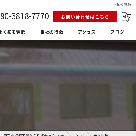
通水試験
90-3818-7770
お問い合わせはこちら
よくある質問
当社の特徴
アクセス
ブログ
給排水設備工事
換気空調工事
護衛門
老朽化
埼玉の設備工事
東京の設備工事なら株式会社Goway
ブログ
通水試験