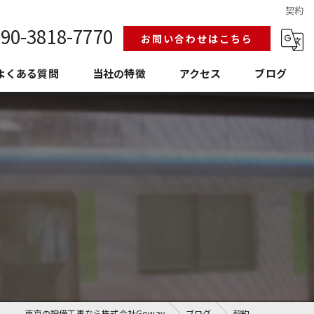
契約
90-3818-7770
お問い合わせはこちら
よくある質問
当社の特徴
アクセス
ブログ
給排水設備工事
換気空調工事
護衛門
老朽化
埼玉の設備工事
東京の設備工事なら株式会社Goway
ブログ
契約