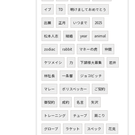
イブ
TD
明けましておめでとう
出展
正月
いつまで
2025
松本人志
結婚
year
animal
zodiac
rabbit
マネーの虎
仲間
ケツメイシ
力
下請様大募集
岩井
林社長
一条響
ジョコビッチ
マレー
ボリスベッカー
ご契約
御契約
成約
名言
矢沢
トレーニング
チューブ
肩こり
グローブ
ラケット
スペック
花見