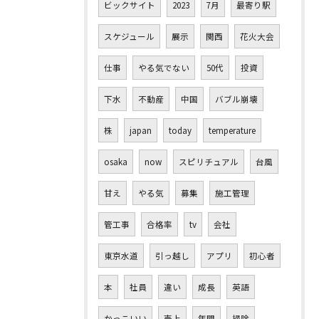
ビックサイト
2023
7月
最寄り駅
スケジュール
展示
関西
花火大会
仕事
やる気でない
50代
投資
下水
不動産
中国
バブル崩壊
株
japan
today
temperature
osaka
now
スピリチュアル
台風
甘え
やる気
募集
施工管理
管工事
合格率
tv
会社
東京水道
引っ越し
アプリ
初心者
本
社員
違い
成長
英語
かっこいい
売上
年間
掃除