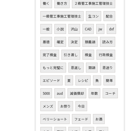
働く
働き方
２級管工事施工管理技士
一級管工事施工管理技士
生コン
配合
一般
小説
沢山
CAD
jw
dxf
悪徳
確定
決定
類義語
読み方
完了検査
引き渡し
検査
行政検査
もっと完璧に
恩返し
類語
恩送り
エピソード
夏
レシピ
魚
簡単
5000
aud
減価償却
年数
コーチ
メンズ
お祭り
今日
ベリーショート
フェード
お酒