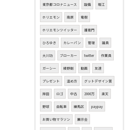
東京都コロナニュース
設備
堀江
ホリエモン
南原
竜樹
ホリエモンツイッター
護衛門
ひろゆき
カレーパン
管理
議員
大川功
ブローカー
twitter
作業員
ガーシー
綾野剛
動画
友達
プレゼント
温め方
グットデザイン賞
岸田
ロゴ
中古
2000万
楽天
野球
自転車
練馬区
paypay
お買い物マラソン
展示会