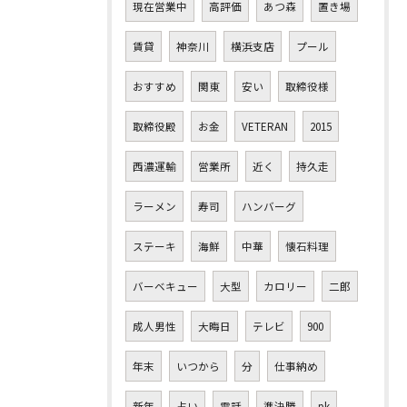
現在営業中
高評価
あつ森
置き場
賃貸
神奈川
横浜支店
プール
おすすめ
関東
安い
取締役様
取締役殿
お金
VETERAN
2015
西濃運輸
営業所
近く
持久走
ラーメン
寿司
ハンバーグ
ステーキ
海鮮
中華
懐石料理
バーベキュー
大型
カロリー
二郎
成人男性
大晦日
テレビ
900
年末
いつから
分
仕事納め
新年
占い
電話
準決勝
pk