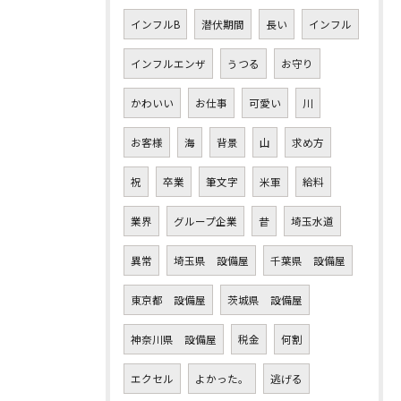
インフルB
潜伏期間
長い
インフル
インフルエンザ
うつる
お守り
かわいい
お仕事
可愛い
川
お客様
海
背景
山
求め方
祝
卒業
筆文字
米軍
給料
業界
グループ企業
昔
埼玉水道
異常
埼玉県 設備屋
千葉県 設備屋
東京都 設備屋
茨城県 設備屋
神奈川県 設備屋
税金
何割
エクセル
よかった。
逃げる