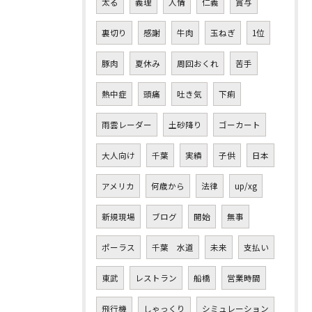
太る
義理
人情
仁義
賞与
裏切り
感謝
牛肉
玉ねぎ
1位
豚肉
夏休み
周回おくれ
苦手
熱中症
頭痛
吐き気
下痢
雨雲レーダー
土砂降り
ゴーカート
大人向け
千葉
実績
子供
日本
アメリカ
何歳から
法律
up/xg
新規現場
ブログ
開始
無事
ポーラス
千葉 水道
未来
支払い
東武
レストラン
船橋
営業時間
飛行機
しゃっくり
シミュレーション