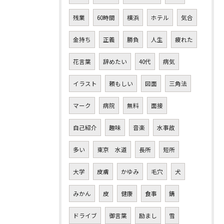
残業
60時間
横浜
ホテル
気合
金持ち
正義
勝負
人生
疲れた
花言葉
辞めたい
40代
病気
イラスト
頼もしい
図面
三角法
マーク
病院
無料
面接
自己紹介
趣味
音楽
水事故
多い
東京 水道
長所
短所
大学
皮膚
かゆみ
毛穴
犬
みかん
皮
健康
食事
錆
ドライブ
御言葉
励まし
雪