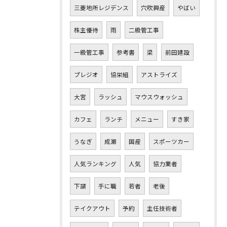
三菱地所レジデンス
穴吹興産
やばい
株主優待
雨
二級管工事
一級管工事
参考書
梁
前田建設
プレジオ
協栄組
アストライズ
大宮
ラッシュ
マウスウォッシュ
カフェ
ランチ
メニュー
すき家
うなぎ
成瀬
国産
スポーツカー
人気ランキング
人気
協力業者
下請
手に職
若者
老後
テイクアウト
予約
主任技術者