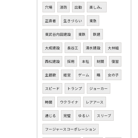
穴場
消防
出動
楽しみ。
正直者
生きづらい
東急
東武谷内田建設
東鉄
鉄建
大成建設
長谷工
清水建設
大林組
西松建設
採用
本社
財閥
復習
主題歌
経営
ゲーム
晴
女の子
スピード
トランプ
ジョーカー
時間
ウクライナ
レアアース
通じる
完璧
ゆるい
スリーブ
フージャースコーポレーション