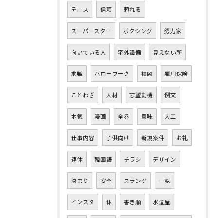
テニス
信頼
頼れる
スーパースター
ボクシング
努力家
向いている人
宅外設備
見えない所
求職
ハローワーク
福岡
雇用保険
ことわざ
人材
志望動機
例文
本気
漫画
全巻
意味
大工
仕事内容
子供向け
新規案件
お礼
連休
韓国語
チラシ
デザイン
決まり
安全
スラング
一覧
インスタ
休
書き順
水道屋