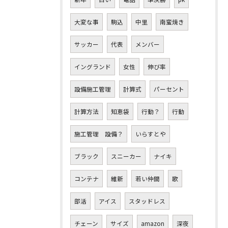
大変な事
駒込
中里
南蛮焼き
サッカー
代表
メンバー
イングランド
女性
伸び率
設備施工管理
計算式
パーセント
計算方法
知恵袋
行動？
行動
施工管理 設備？
いらすとや
ブラック
スニーカー
ナイキ
コンテナ
維新
若い仲間
歌
部活
アイス
スタッドレス
チェーン
サイズ
amazon
深夜