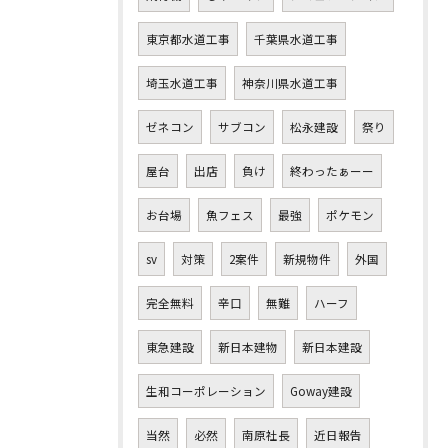
東京都水道工事
千葉県水道工事
埼玉水道工事
神奈川県水道工事
ゼネコン
サブコン
松永建設
祭り
屋台
出店
負け
終わったぁーー
お台場
魚フェス
最強
ポケモン
sv
対策
2案件
新規物件
外国
完全無料
辛口
無難
ハーフ
東急建設
新日本建物
新日本建設
生和コーポレーション
Goway建設
当然
必然
南原社長
近日報告