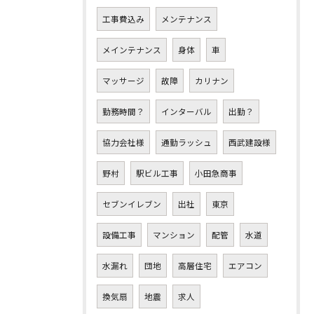
工事費込み
メンテナンス
メインテナンス
身体
車
マッサージ
故障
カリナン
勤務時間？
インターバル
出勤？
協力会社様
通勤ラッシュ
西武建設様
野村
駅ビル工事
小田急商事
セブンイレブン
出社
東京
設備工事
マンション
配管
水道
水漏れ
団地
高層住宅
エアコン
換気扇
地震
求人