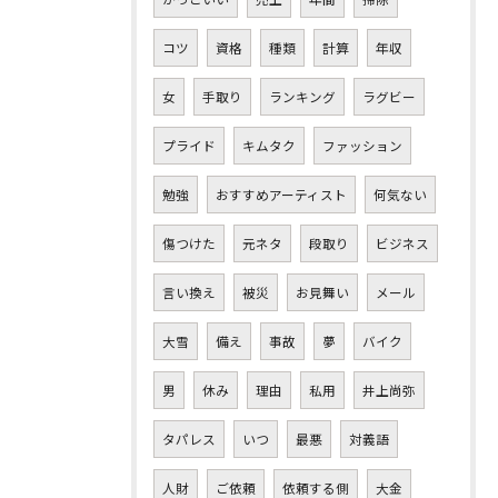
コツ
資格
種類
計算
年収
女
手取り
ランキング
ラグビー
プライド
キムタク
ファッション
勉強
おすすめアーティスト
何気ない
傷つけた
元ネタ
段取り
ビジネス
言い換え
被災
お見舞い
メール
大雪
備え
事故
夢
バイク
男
休み
理由
私用
井上尚弥
タパレス
いつ
最悪
対義語
人財
ご依頼
依頼する側
大金