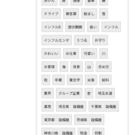
みかん
皮
健康
食事
錆
ドライブ
御言葉
励まし
雪
インフルB
潜伏期間
長い
インフル
インフルエンザ
うつる
お守り
かわいい
お仕事
可愛い
川
お客様
海
背景
山
求め方
祝
卒業
筆文字
米軍
給料
業界
グループ企業
昔
埼玉水道
異常
埼玉県 設備屋
千葉県 設備屋
東京都 設備屋
茨城県 設備屋
神奈川県 設備屋
税金
何割