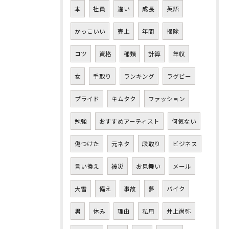
本
社員
違い
成長
英語
かっこいい
売上
年間
掃除
コツ
資格
種類
計算
年収
女
手取り
ランキング
ラグビー
プライド
キムタク
ファッション
勉強
おすすめアーティスト
何気ない
傷つけた
元ネタ
段取り
ビジネス
言い換え
被災
お見舞い
メール
大雪
備え
事故
夢
バイク
男
休み
理由
私用
井上尚弥