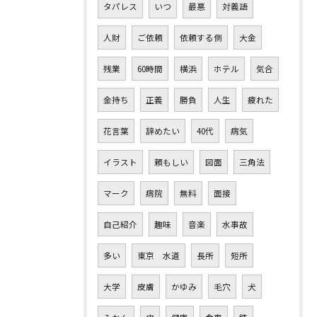
タパレス
いつ
最悪
対義語
人財
ご依頼
依頼する側
大金
残業
60時間
横浜
ホテル
気合
金持ち
正義
勝負
人生
疲れた
花言葉
辞めたい
40代
病気
イラスト
頼もしい
図面
三角法
マーク
病院
無料
面接
自己紹介
趣味
音楽
水事故
多い
東京 水道
長所
短所
大学
皮膚
かゆみ
毛穴
犬