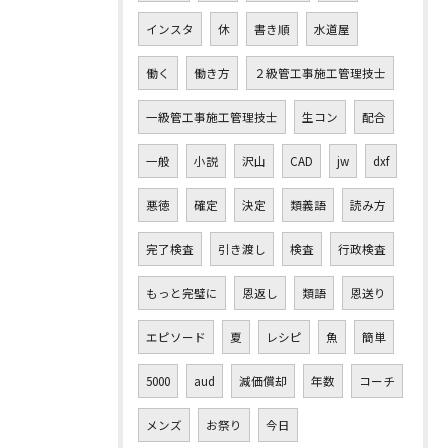
インスタ
休
書き順
水道屋
働く
働き方
２級管工事施工管理技士
一級管工事施工管理技士
生コン
配合
一般
小説
沢山
CAD
jw
dxf
悪徳
確定
決定
類義語
読み方
完了検査
引き渡し
検査
行政検査
もっと完璧に
恩返し
類語
恩送り
エピソード
夏
レシピ
魚
簡単
5000
aud
減価償却
年数
コーチ
メンズ
お祭り
今日