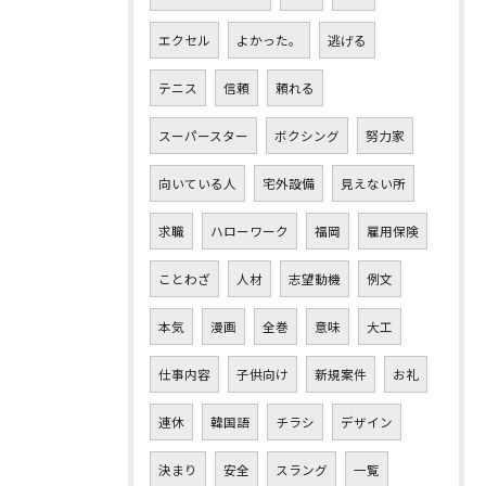
エクセル
よかった。
逃げる
テニス
信頼
頼れる
スーパースター
ボクシング
努力家
向いている人
宅外設備
見えない所
求職
ハローワーク
福岡
雇用保険
ことわざ
人材
志望動機
例文
本気
漫画
全巻
意味
大工
仕事内容
子供向け
新規案件
お礼
連休
韓国語
チラシ
デザイン
決まり
安全
スラング
一覧