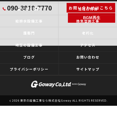
090-3818-7770
お問い合わせはこちら
よくある質問
当社の特徴
BGM再生
給排水設備工事
換気空調工事
護衛門
老朽化
埼玉の設備工事
アクセス
ブログ
お問い合わせ
プライバシーポリシー
サイトマップ
c 2026 東京の設備工事なら株式会社Goway ALL RIGHTS RESERVED.