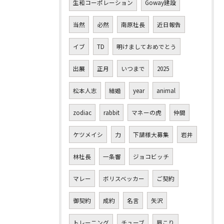
生和コーポレーション
Goway建設
当然
必然
南原社長
近日報告
イブ
TD
明けましておめでとう
出展
正月
いつまで
2025
松本人志
結婚
year
animal
zodiac
rabbit
マネーの虎
仲間
ケツメイシ
力
下請様大募集
岩井
林社長
一条響
ジョコビッチ
マレー
ボリスベッカー
ご契約
御契約
成約
名言
矢沢
トレーニング
チューブ
肩こり