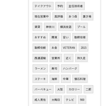
テイクアウト
予約
主任技術者
現在営業中
高評価
あつ森
置き場
賃貸
神奈川
横浜支店
プール
おすすめ
関東
安い
取締役様
取締役殿
お金
VETERAN
2015
西濃運輸
営業所
近く
持久走
ラーメン
寿司
ハンバーグ
ステーキ
海鮮
中華
懐石料理
バーベキュー
大型
カロリー
二郎
成人男性
大晦日
テレビ
900