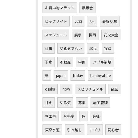
お買い物マラソン
展示会
ビックサイト
2023
7月
最寄り駅
スケジュール
展示
関西
花火大会
仕事
やる気でない
50代
投資
下水
不動産
中国
バブル崩壊
株
japan
today
temperature
osaka
now
スピリチュアル
台風
甘え
やる気
募集
施工管理
管工事
合格率
tv
会社
東京水道
引っ越し
アプリ
初心者