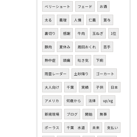
ベリーショート
フェード
お酒
太る
義理
人情
仁義
賞与
裏切り
感謝
牛肉
玉ねぎ
1位
豚肉
夏休み
周回おくれ
苦手
熱中症
頭痛
吐き気
下痢
雨雲レーダー
土砂降り
ゴーカート
大人向け
千葉
実績
子供
日本
アメリカ
何歳から
法律
up/xg
新規現場
ブログ
開始
無事
ポーラス
千葉 水道
未来
支払い