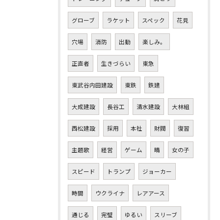
グローブ
ラケット
スペック
花見
穴場
消防
出動
楽しみ。
正直者
生きづらい
東急
東武谷内田建設
東鉄
鉄建
大成建設
長谷工
清水建設
大林組
西松建設
採用
本社
財閥
復習
主題歌
経営
ゲーム
晴
女の子
スピード
トランプ
ジョーカー
時間
ウクライナ
レアアース
通じる
完璧
ゆるい
スリーブ