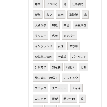
年末
いつから
分
仕事納め
新年
占い
電話
準決勝
pk
大変な事
駒込
中里
南蛮焼き
サッカー
代表
メンバー
イングランド
女性
伸び率
設備施工管理
計算式
パーセント
計算方法
知恵袋
行動？
行動
施工管理 設備？
いらすとや
ブラック
スニーカー
ナイキ
コンテナ
維新
若い仲間
歌