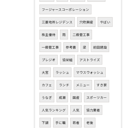
フージャースコーポレーション
三菱地所レジデンス
穴吹興産
やばい
株主優待
雨
二級管工事
一級管工事
参考書
梁
前田建設
プレジオ
協栄組
アストライズ
大宮
ラッシュ
マウスウォッシュ
カフェ
ランチ
メニュー
すき家
うなぎ
成瀬
国産
スポーツカー
人気ランキング
人気
協力業者
下請
手に職
若者
老後