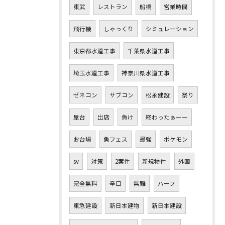
東武
レストラン
船橋
営業時間
飛行機
しゃっくり
シミュレーション
東京都水道工事
千葉県水道工事
埼玉水道工事
神奈川県水道工事
ゼネコン
サブコン
松永建設
祭り
屋台
出店
負け
終わったぁーー
お台場
魚フェス
最強
ポケモン
sv
対策
2案件
新規物件
外国
完全無料
辛口
無難
ハーフ
東急建設
新日本建物
新日本建設