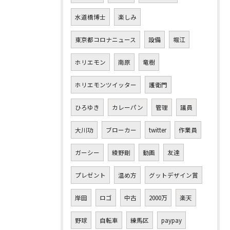
水道橋博士
楽しみ
東京都コロナニュース
設備
堀江
ホリエモン
南原
竜樹
ホリエモンツイッター
護衛門
ひろゆき
カレーパン
管理
議員
大川功
ブローカー
twitter
作業員
ガーシー
綾野剛
動画
友達
プレゼント
温め方
グットデザイン賞
岸田
ロゴ
中古
2000万
楽天
野球
自転車
練馬区
paypay