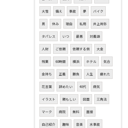
大雪
備え
事故
夢
バイク
男
休み
理由
私用
井上尚弥
タパレス
いつ
最悪
対義語
人財
ご依頼
依頼する側
大金
残業
60時間
横浜
ホテル
気合
金持ち
正義
勝負
人生
疲れた
花言葉
辞めたい
40代
病気
イラスト
頼もしい
図面
三角法
マーク
病院
無料
面接
自己紹介
趣味
音楽
水事故