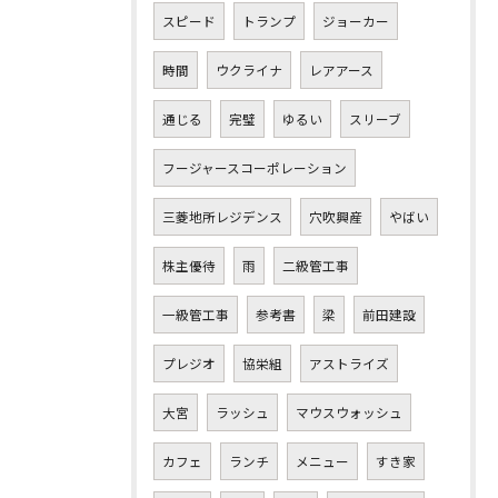
スピード
トランプ
ジョーカー
時間
ウクライナ
レアアース
通じる
完璧
ゆるい
スリーブ
フージャースコーポレーション
三菱地所レジデンス
穴吹興産
やばい
株主優待
雨
二級管工事
一級管工事
参考書
梁
前田建設
プレジオ
協栄組
アストライズ
大宮
ラッシュ
マウスウォッシュ
カフェ
ランチ
メニュー
すき家