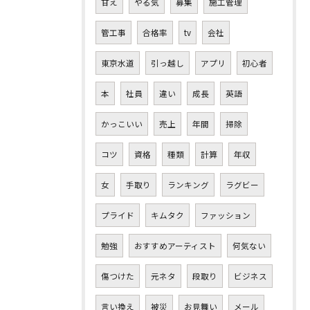
甘え
やる気
募集
施工管理
管工事
合格率
tv
会社
東京水道
引っ越し
アプリ
初心者
本
社員
違い
成長
英語
かっこいい
売上
年間
掃除
コツ
資格
種類
計算
年収
女
手取り
ランキング
ラグビー
プライド
キムタク
ファッション
勉強
おすすめアーティスト
何気ない
傷つけた
元ネタ
段取り
ビジネス
言い換え
被災
お見舞い
メール