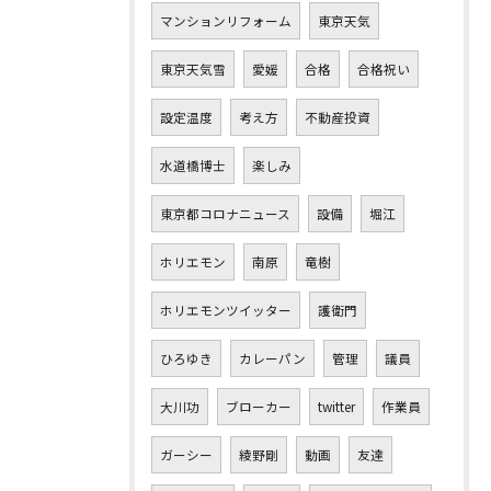
マンションリフォーム
東京天気
東京天気雪
愛媛
合格
合格祝い
設定温度
考え方
不動産投資
水道橋博士
楽しみ
東京都コロナニュース
設備
堀江
ホリエモン
南原
竜樹
ホリエモンツイッター
護衛門
ひろゆき
カレーパン
管理
議員
大川功
ブローカー
twitter
作業員
ガーシー
綾野剛
動画
友達