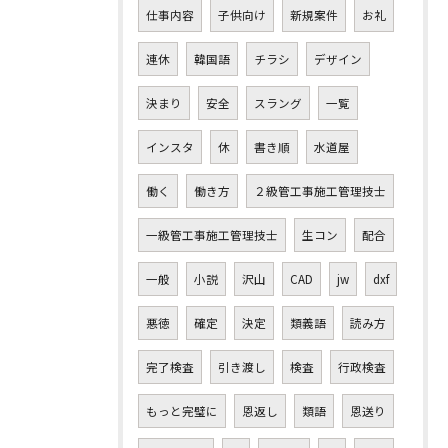
仕事内容
子供向け
新規案件
お礼
連休
韓国語
チラシ
デザイン
決まり
安全
スラング
一覧
インスタ
休
書き順
水道屋
働く
働き方
２級管工事施工管理技士
一級管工事施工管理技士
生コン
配合
一般
小説
沢山
CAD
jw
dxf
悪徳
確定
決定
類義語
読み方
完了検査
引き渡し
検査
行政検査
もっと完璧に
恩返し
類語
恩送り