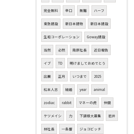
完全無料
辛口
無難
ハーフ
東急建設
新日本建物
新日本建設
生和コーポレーション
Goway建設
当然
必然
南原社長
近日報告
イブ
TD
明けましておめでとう
出展
正月
いつまで
2025
松本人志
結婚
year
animal
zodiac
rabbit
マネーの虎
仲間
ケツメイシ
力
下請様大募集
岩井
林社長
一条響
ジョコビッチ