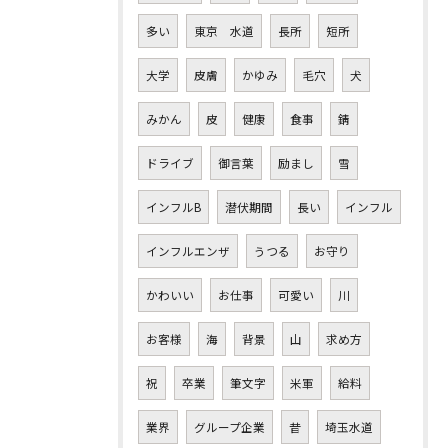
多い
東京 水道
長所
短所
大学
皮膚
かゆみ
毛穴
犬
みかん
皮
健康
食事
錆
ドライブ
御言葉
励まし
雪
インフルB
潜伏期間
長い
インフル
インフルエンザ
うつる
お守り
かわいい
お仕事
可愛い
川
お客様
海
背景
山
求め方
祝
卒業
筆文字
米軍
給料
業界
グループ企業
昔
埼玉水道