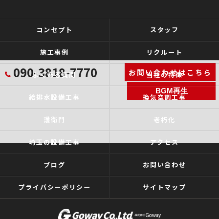
コンセプト
スタッフ
施工事例
リクルート
090-3818-7770
お問い合わせはこちら
よくある質問
当社の特徴
BGM再生
給排水設備工事
換気空調工事
護衛門
老朽化
埼玉の設備工事
アクセス
ブログ
お問い合わせ
プライバシーポリシー
サイトマップ