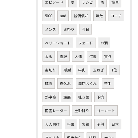
エピソード
夏
レシピ
魚
簡単
5000
aud
減価償却
年数
コーチ
メンズ
お祭り
今日
ベリーショート
フェード
お酒
太る
義理
人情
仁義
賞与
裏切り
感謝
牛肉
玉ねぎ
1位
豚肉
夏休み
周回おくれ
苦手
熱中症
頭痛
吐き気
下痢
雨雲レーダー
土砂降り
ゴーカート
大人向け
千葉
実績
子供
日本
アメリカ
何歳から
法律
up/xg