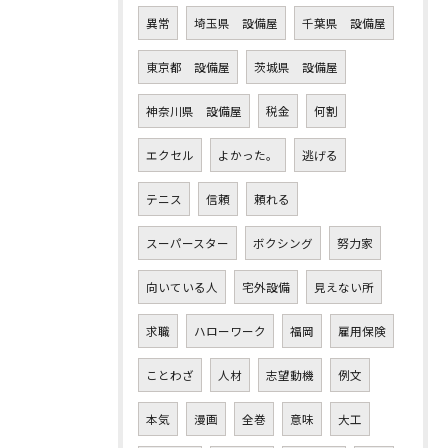
異常
埼玉県 設備屋
千葉県 設備屋
東京都 設備屋
茨城県 設備屋
神奈川県 設備屋
税金
何割
エクセル
よかった。
逃げる
テニス
信頼
頼れる
スーパースター
ボクシング
努力家
向いている人
宅外設備
見えない所
求職
ハローワーク
福岡
雇用保険
ことわざ
人材
志望動機
例文
本気
漫画
全巻
意味
大工