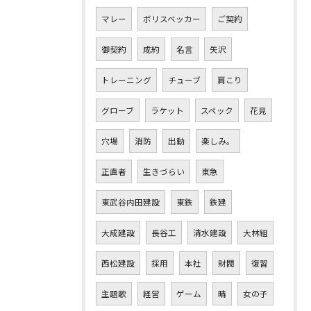
マレー
ボリスベッカー
ご契約
御契約
成約
名言
矢沢
トレーニング
チューブ
肩こり
グローブ
ラケット
スペック
花見
穴場
消防
出動
楽しみ。
正直者
生きづらい
東急
東武谷内田建設
東鉄
鉄建
大成建設
長谷工
清水建設
大林組
西松建設
採用
本社
財閥
復習
主題歌
経営
ゲーム
晴
女の子