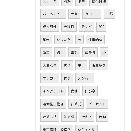
ステーキ
海鮮
中華
懐石料理
バーベキュー
大型
カロリー
二郎
成人男性
大晦日
テレビ
900
年末
いつから
分
仕事納め
新年
占い
電話
準決勝
pk
大変な事
駒込
中里
南蛮焼き
サッカー
代表
メンバー
イングランド
女性
伸び率
設備施工管理
計算式
パーセント
計算方法
知恵袋
行動？
行動
施工管理 設備？
いらすとや