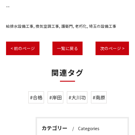
--
給排水設備工事
換気空調工事
護衛門
老朽化
埼玉の設備工事
< 前のページ
一覧に戻る
次のページ >
関連タグ
#合格
#岸田
#大川功
#南原
カテゴリー
Categories