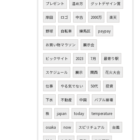
プレゼント
温め方
グットデザイン賞
岸田
ロゴ
中古
2000万
楽天
野球
自転車
練馬区
paypay
お買い物マラソン
展示会
ビックサイト
2023
7月
最寄り駅
スケジュール
展示
関西
花火大会
仕事
やる気でない
50代
投資
下水
不動産
中国
バブル崩壊
株
japan
today
temperature
osaka
now
スピリチュアル
台風