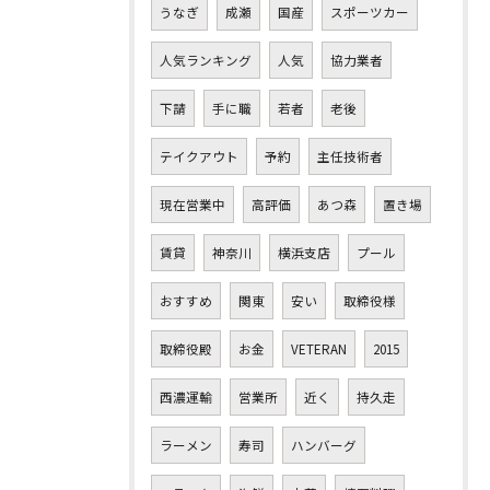
うなぎ
成瀬
国産
スポーツカー
人気ランキング
人気
協力業者
下請
手に職
若者
老後
テイクアウト
予約
主任技術者
現在営業中
高評価
あつ森
置き場
賃貸
神奈川
横浜支店
プール
おすすめ
関東
安い
取締役様
取締役殿
お金
VETERAN
2015
西濃運輸
営業所
近く
持久走
ラーメン
寿司
ハンバーグ