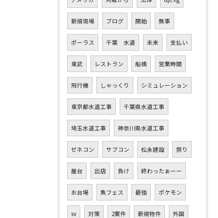
新規現場
ブログ
開始
無事
ポーラス
千葉 水道
未来
支払い
東武
レストラン
船橋
営業時間
飛行機
しゃっくり
シミュレーション
東京都水道工事
千葉県水道工事
埼玉水道工事
神奈川県水道工事
ゼネコン
サブコン
松永建設
祭り
屋台
出店
負け
終わったぁーー
お台場
魚フェス
最強
ポケモン
sv
対策
2案件
新規物件
外国