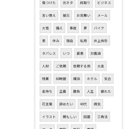
傷つけた
元ネタ
段取り
ビジネス
言い換え
被災
お見舞い
メール
大雪
備え
事故
夢
バイク
男
休み
理由
私用
井上尚弥
タパレス
いつ
最悪
対義語
人財
ご依頼
依頼する側
大金
残業
60時間
横浜
ホテル
気合
金持ち
正義
勝負
人生
疲れた
花言葉
辞めたい
40代
病気
イラスト
頼もしい
図面
三角法