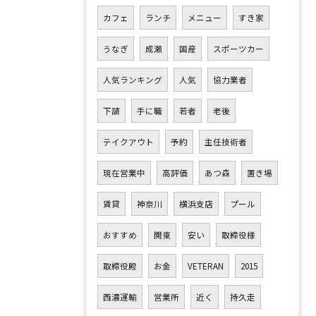
カフェ
ランチ
メニュー
すき家
うなぎ
成瀬
国産
スポーツカー
人気ランキング
人気
協力業者
下請
手に職
若者
老後
テイクアウト
予約
主任技術者
現在営業中
高評価
あつ森
置き場
賃貸
神奈川
横浜支店
プール
おすすめ
関東
安い
取締役様
取締役殿
お金
VETERAN
2015
西濃運輸
営業所
近く
持久走