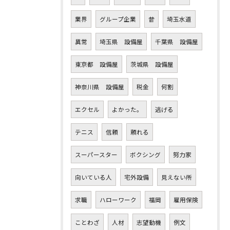
業界
グループ企業
昔
埼玉水道
異常
埼玉県 設備屋
千葉県 設備屋
東京都 設備屋
茨城県 設備屋
神奈川県 設備屋
税金
何割
エクセル
よかった。
逃げる
テニス
信頼
頼れる
スーパースター
ボクシング
努力家
向いている人
宅外設備
見えない所
求職
ハローワーク
福岡
雇用保険
ことわざ
人材
志望動機
例文