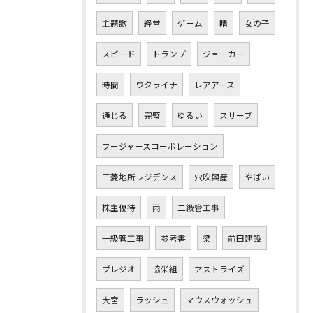
主題歌
経営
ゲーム
晴
女の子
スピード
トランプ
ジョーカー
時間
ウクライナ
レアアース
通じる
完璧
ゆるい
スリーブ
フージャースコーポレーション
三菱地所レジデンス
穴吹興産
やばい
株主優待
雨
二級管工事
一級管工事
参考書
梁
前田建設
プレジオ
協栄組
アストライズ
大宮
ラッシュ
マウスウォッシュ