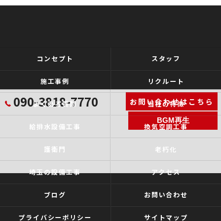
コンセプト
スタッフ
施工事例
リクルート
090-3818-7770
お問い合わせはこちら
よくある質問
当社の特徴
BGM再生
給排水設備工事
換気空調工事
護衛門
老朽化
埼玉の設備工事
アクセス
ブログ
お問い合わせ
プライバシーポリシー
サイトマップ