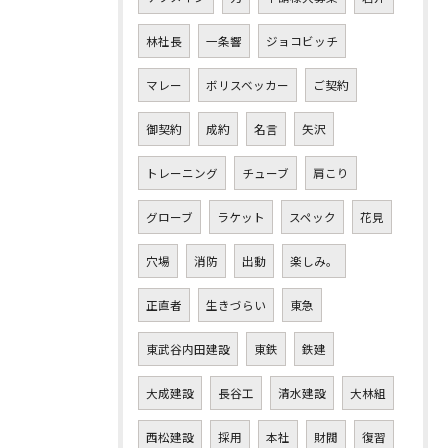
林社長
一条響
ジョコビッチ
マレー
ボリスベッカー
ご契約
御契約
成約
名言
矢沢
トレーニング
チューブ
肩こり
グローブ
ラケット
スペック
花見
穴場
消防
出動
楽しみ。
正直者
生きづらい
東急
東武谷内田建設
東鉄
鉄建
大成建設
長谷工
清水建設
大林組
西松建設
採用
本社
財閥
復習