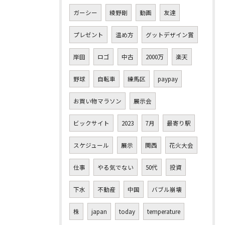
ガーシー
綾野剛
動画
友達
プレゼント
温め方
グットデザイン賞
岸田
ロゴ
中古
2000万
楽天
野球
自転車
練馬区
paypay
お買い物マラソン
展示会
ビックサイト
2023
7月
最寄り駅
スケジュール
展示
関西
花火大会
仕事
やる気でない
50代
投資
下水
不動産
中国
バブル崩壊
株
japan
today
temperature