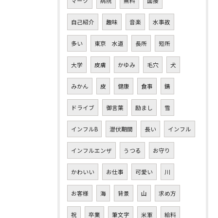
マーク
病院
無料
面接
自己紹介
趣味
音楽
水事故
多い
東京 水道
長所
短所
大学
皮膚
かゆみ
毛穴
犬
みかん
皮
健康
食事
錆
ドライブ
御言葉
励まし
雪
インフルB
潜伏期間
長い
インフル
インフルエンザ
うつる
お守り
かわいい
お仕事
可愛い
川
お客様
海
背景
山
求め方
祝
卒業
筆文字
米軍
給料