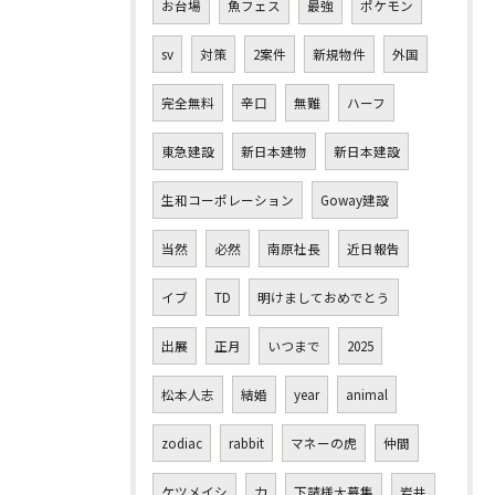
お台場
魚フェス
最強
ポケモン
sv
対策
2案件
新規物件
外国
完全無料
辛口
無難
ハーフ
東急建設
新日本建物
新日本建設
生和コーポレーション
Goway建設
当然
必然
南原社長
近日報告
イブ
TD
明けましておめでとう
出展
正月
いつまで
2025
松本人志
結婚
year
animal
zodiac
rabbit
マネーの虎
仲間
ケツメイシ
力
下請様大募集
岩井