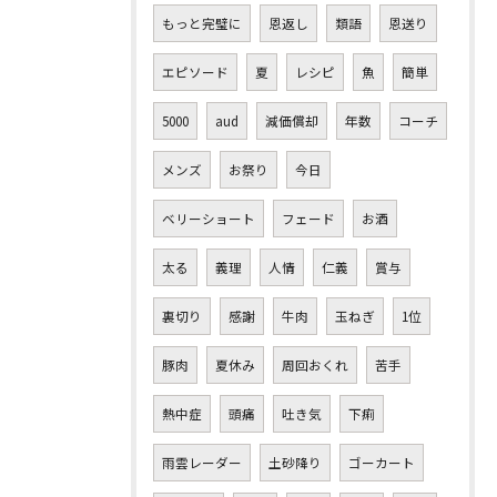
もっと完璧に
恩返し
類語
恩送り
エピソード
夏
レシピ
魚
簡単
5000
aud
減価償却
年数
コーチ
メンズ
お祭り
今日
ベリーショート
フェード
お酒
太る
義理
人情
仁義
賞与
裏切り
感謝
牛肉
玉ねぎ
1位
豚肉
夏休み
周回おくれ
苦手
熱中症
頭痛
吐き気
下痢
雨雲レーダー
土砂降り
ゴーカート