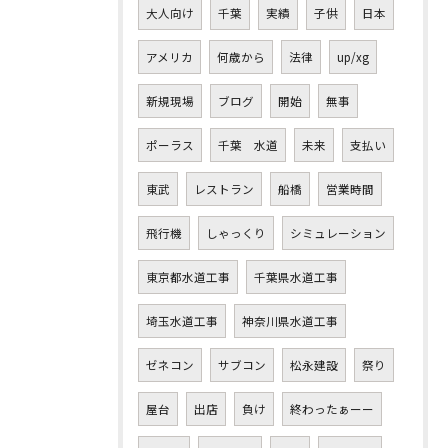
大人向け
千葉
実績
子供
日本
アメリカ
何歳から
法律
up/xg
新規現場
ブログ
開始
無事
ポーラス
千葉 水道
未来
支払い
東武
レストラン
船橋
営業時間
飛行機
しゃっくり
シミュレーション
東京都水道工事
千葉県水道工事
埼玉水道工事
神奈川県水道工事
ゼネコン
サブコン
松永建設
祭り
屋台
出店
負け
終わったぁーー