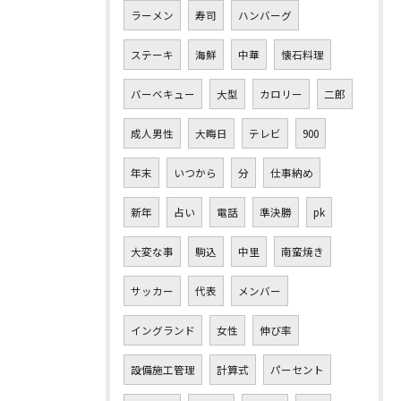
ラーメン
寿司
ハンバーグ
ステーキ
海鮮
中華
懐石料理
バーベキュー
大型
カロリー
二郎
成人男性
大晦日
テレビ
900
年末
いつから
分
仕事納め
新年
占い
電話
準決勝
pk
大変な事
駒込
中里
南蛮焼き
サッカー
代表
メンバー
イングランド
女性
伸び率
設備施工管理
計算式
パーセント