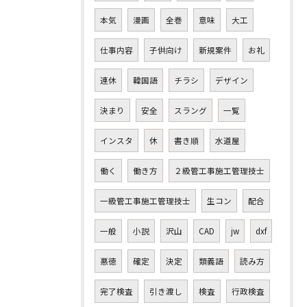
本気
漫画
全巻
意味
大工
仕事内容
子供向け
新規案件
お礼
連休
韓国語
チラシ
デザイン
決まり
安全
スラング
一覧
インスタ
休
書き順
水道屋
働く
働き方
２級管工事施工管理技士
一級管工事施工管理技士
生コン
配合
一般
小説
沢山
CAD
jw
dxf
悪徳
確定
決定
類義語
読み方
完了検査
引き渡し
検査
行政検査