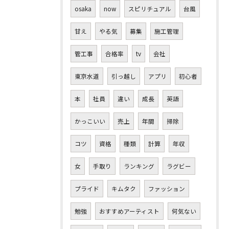
osaka
now
スピリチュアル
台風
甘え
やる気
募集
施工管理
管工事
合格率
tv
会社
東京水道
引っ越し
アプリ
初心者
本
社員
違い
成長
英語
かっこいい
売上
年間
掃除
コツ
資格
種類
計算
年収
女
手取り
ランキング
ラグビー
プライド
キムタク
ファッション
勉強
おすすめアーティスト
何気ない