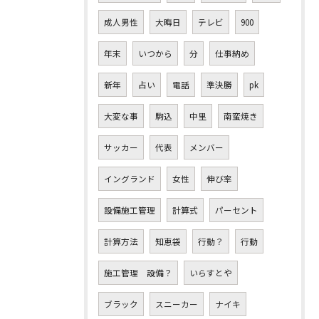
成人男性
大晦日
テレビ
900
年末
いつから
分
仕事納め
新年
占い
電話
準決勝
pk
大変な事
駒込
中里
南蛮焼き
サッカー
代表
メンバー
イングランド
女性
伸び率
設備施工管理
計算式
パーセント
計算方法
知恵袋
行動？
行動
施工管理 設備？
いらすとや
ブラック
スニーカー
ナイキ