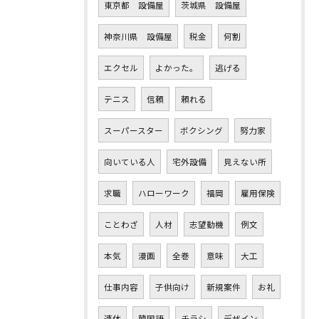
東京都 設備屋
茨城県 設備屋
神奈川県 設備屋
税金
何割
エクセル
よかった。
逃げる
テニス
信頼
頼れる
スーパースター
ボクシング
努力家
向いている人
宅外設備
見えない所
求職
ハローワーク
福岡
雇用保険
ことわざ
人材
志望動機
例文
本気
漫画
全巻
意味
大工
仕事内容
子供向け
新規案件
お礼
連休
韓国語
チラシ
デザイン