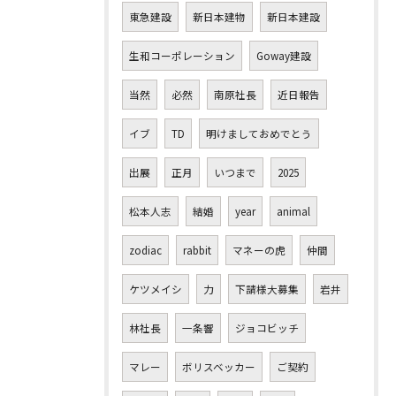
東急建設
新日本建物
新日本建設
生和コーポレーション
Goway建設
当然
必然
南原社長
近日報告
イブ
TD
明けましておめでとう
出展
正月
いつまで
2025
松本人志
結婚
year
animal
zodiac
rabbit
マネーの虎
仲間
ケツメイシ
力
下請様大募集
岩井
林社長
一条響
ジョコビッチ
マレー
ボリスベッカー
ご契約