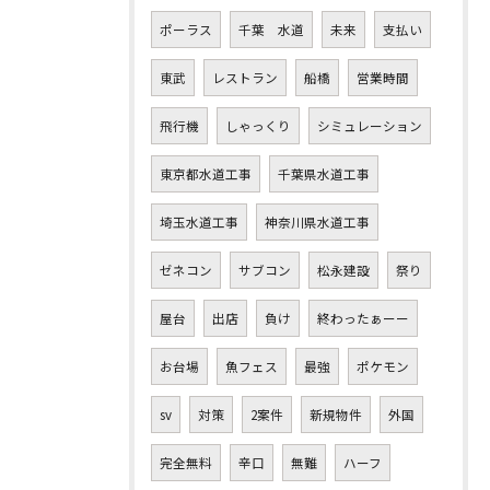
ポーラス
千葉 水道
未来
支払い
東武
レストラン
船橋
営業時間
飛行機
しゃっくり
シミュレーション
東京都水道工事
千葉県水道工事
埼玉水道工事
神奈川県水道工事
ゼネコン
サブコン
松永建設
祭り
屋台
出店
負け
終わったぁーー
お台場
魚フェス
最強
ポケモン
sv
対策
2案件
新規物件
外国
完全無料
辛口
無難
ハーフ