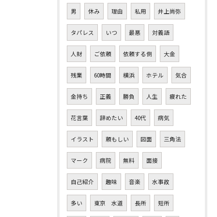
男
休み
理由
私用
井上尚弥
タパレス
いつ
最悪
対義語
人財
ご依頼
依頼する側
大金
残業
60時間
横浜
ホテル
気合
金持ち
正義
勝負
人生
疲れた
花言葉
辞めたい
40代
病気
イラスト
頼もしい
図面
三角法
マーク
病院
無料
面接
自己紹介
趣味
音楽
水事故
多い
東京 水道
長所
短所