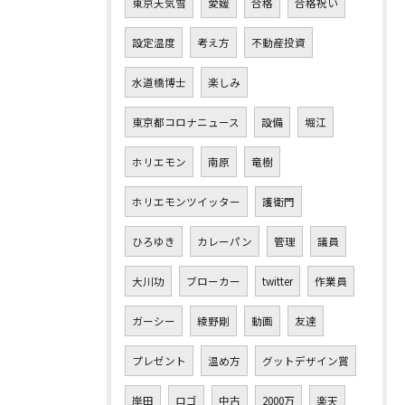
東京天気雪
愛媛
合格
合格祝い
設定温度
考え方
不動産投資
水道橋博士
楽しみ
東京都コロナニュース
設備
堀江
ホリエモン
南原
竜樹
ホリエモンツイッター
護衛門
ひろゆき
カレーパン
管理
議員
大川功
ブローカー
twitter
作業員
ガーシー
綾野剛
動画
友達
プレゼント
温め方
グットデザイン賞
岸田
ロゴ
中古
2000万
楽天