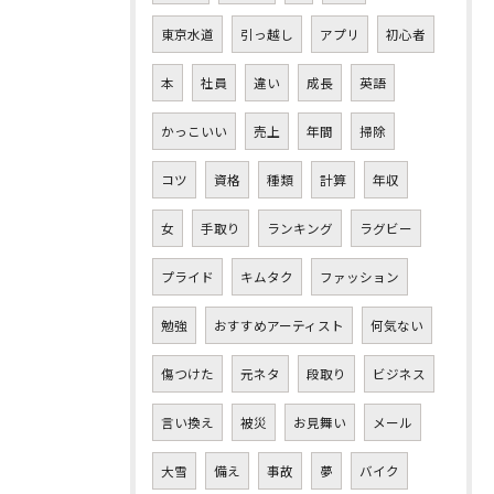
東京水道
引っ越し
アプリ
初心者
本
社員
違い
成長
英語
かっこいい
売上
年間
掃除
コツ
資格
種類
計算
年収
女
手取り
ランキング
ラグビー
プライド
キムタク
ファッション
勉強
おすすめアーティスト
何気ない
傷つけた
元ネタ
段取り
ビジネス
言い換え
被災
お見舞い
メール
大雪
備え
事故
夢
バイク