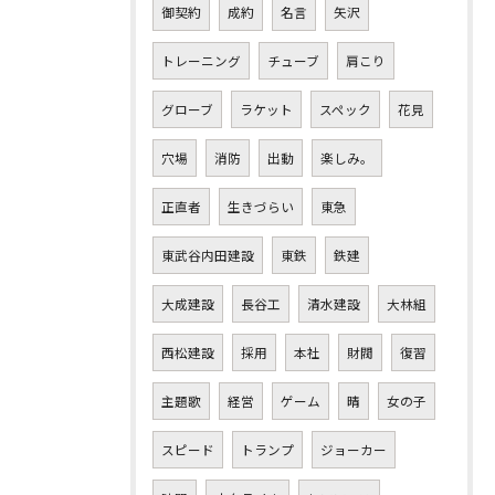
御契約
成約
名言
矢沢
トレーニング
チューブ
肩こり
グローブ
ラケット
スペック
花見
穴場
消防
出動
楽しみ。
正直者
生きづらい
東急
東武谷内田建設
東鉄
鉄建
大成建設
長谷工
清水建設
大林組
西松建設
採用
本社
財閥
復習
主題歌
経営
ゲーム
晴
女の子
スピード
トランプ
ジョーカー