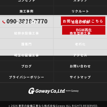
コンセプト
スタッフ
施工事例
リクルート
090-3818-7770
お問い合わせはこちら
よくある質問
当社の特徴
BGM再生
給排水設備工事
換気空調工事
護衛門
老朽化
埼玉の設備工事
アクセス
ブログ
お問い合わせ
プライバシーポリシー
サイトマップ
c 2026 東京の設備工事なら株式会社Goway ALL RIGHTS RESERVED.