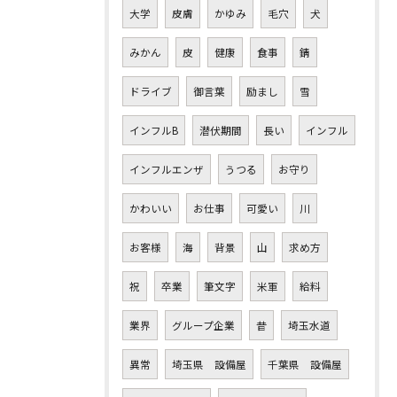
大学
皮膚
かゆみ
毛穴
犬
みかん
皮
健康
食事
錆
ドライブ
御言葉
励まし
雪
インフルB
潜伏期間
長い
インフル
インフルエンザ
うつる
お守り
かわいい
お仕事
可愛い
川
お客様
海
背景
山
求め方
祝
卒業
筆文字
米軍
給料
業界
グループ企業
昔
埼玉水道
異常
埼玉県 設備屋
千葉県 設備屋