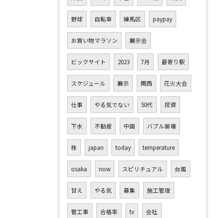
野球
自転車
練馬区
paypay
お買い物マラソン
展示会
ビックサイト
2023
7月
最寄り駅
スケジュール
展示
関西
花火大会
仕事
やる気でない
50代
投資
下水
不動産
中国
バブル崩壊
株
japan
today
temperature
osaka
now
スピリチュアル
台風
甘え
やる気
募集
施工管理
管工事
合格率
tv
会社