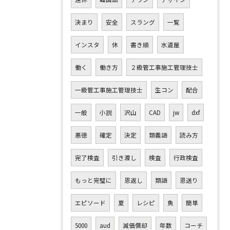
決まり
安全
スラング
一覧
インスタ
休
書き順
水道屋
働く
働き方
２級管工事施工管理技士
一級管工事施工管理技士
生コン
配合
一般
小説
沢山
CAD
jw
dxf
悪徳
確定
決定
類義語
読み方
完了検査
引き渡し
検査
行政検査
もっと完璧に
恩返し
類語
恩送り
エピソード
夏
レシピ
魚
簡単
5000
aud
減価償却
年数
コーチ