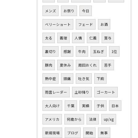
メンズ
お祭り
今日
ベリーショート
フェード
お酒
太る
義理
人情
仁義
賞与
裏切り
感謝
牛肉
玉ねぎ
1位
豚肉
夏休み
周回おくれ
苦手
熱中症
頭痛
吐き気
下痢
雨雲レーダー
土砂降り
ゴーカート
大人向け
千葉
実績
子供
日本
アメリカ
何歳から
法律
up/xg
新規現場
ブログ
開始
無事