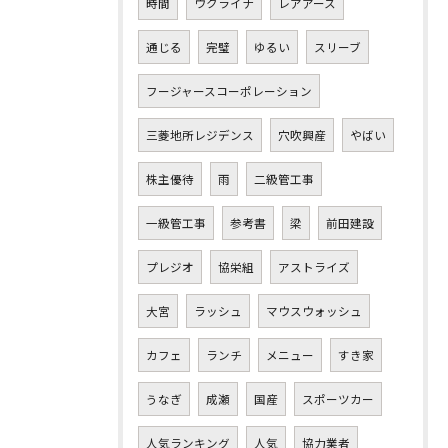
時間
ウクライナ
レアアース
通じる
完璧
ゆるい
スリーブ
フージャースコーポレーション
三菱地所レジデンス
穴吹興産
やばい
株主優待
雨
二級管工事
一級管工事
参考書
梁
前田建設
プレジオ
協栄組
アストライズ
大宮
ラッシュ
マウスウォッシュ
カフェ
ランチ
メニュー
すき家
うなぎ
成瀬
国産
スポーツカー
人気ランキング
人気
協力業者