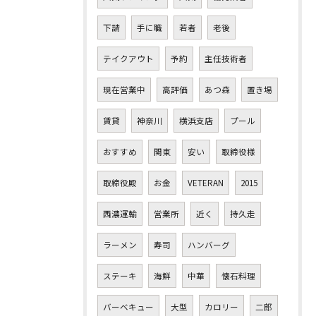
下請
手に職
若者
老後
テイクアウト
予約
主任技術者
現在営業中
高評価
あつ森
置き場
賃貸
神奈川
横浜支店
プール
おすすめ
関東
安い
取締役様
取締役殿
お金
VETERAN
2015
西濃運輸
営業所
近く
持久走
ラーメン
寿司
ハンバーグ
ステーキ
海鮮
中華
懐石料理
バーベキュー
大型
カロリー
二郎