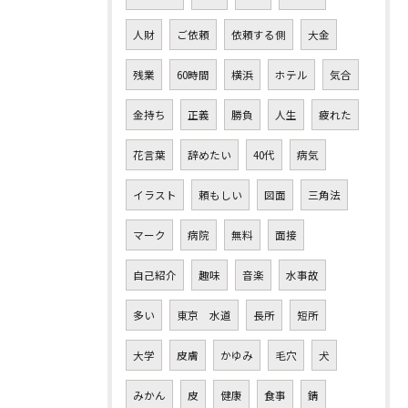
人財
ご依頼
依頼する側
大金
残業
60時間
横浜
ホテル
気合
金持ち
正義
勝負
人生
疲れた
花言葉
辞めたい
40代
病気
イラスト
頼もしい
図面
三角法
マーク
病院
無料
面接
自己紹介
趣味
音楽
水事故
多い
東京 水道
長所
短所
大学
皮膚
かゆみ
毛穴
犬
みかん
皮
健康
食事
錆