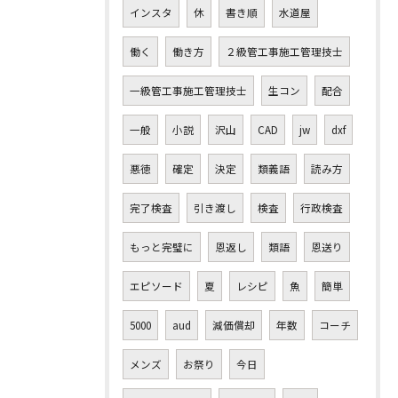
インスタ
休
書き順
水道屋
働く
働き方
２級管工事施工管理技士
一級管工事施工管理技士
生コン
配合
一般
小説
沢山
CAD
jw
dxf
悪徳
確定
決定
類義語
読み方
完了検査
引き渡し
検査
行政検査
もっと完璧に
恩返し
類語
恩送り
エピソード
夏
レシピ
魚
簡単
5000
aud
減価償却
年数
コーチ
メンズ
お祭り
今日