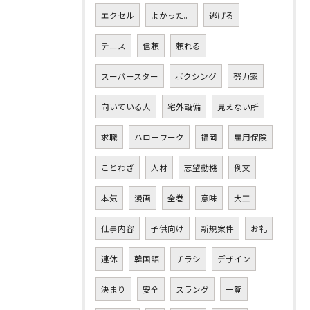
エクセル
よかった。
逃げる
テニス
信頼
頼れる
スーパースター
ボクシング
努力家
向いている人
宅外設備
見えない所
求職
ハローワーク
福岡
雇用保険
ことわざ
人材
志望動機
例文
本気
漫画
全巻
意味
大工
仕事内容
子供向け
新規案件
お礼
連休
韓国語
チラシ
デザイン
決まり
安全
スラング
一覧