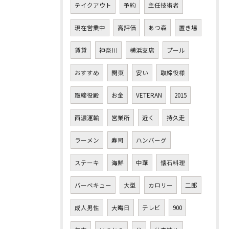
テイクアウト
予約
主任技術者
現在営業中
高評価
あつ森
置き場
賃貸
神奈川
横浜支店
プール
おすすめ
関東
安い
取締役様
取締役殿
お金
VETERAN
2015
西濃運輸
営業所
近く
持久走
ラーメン
寿司
ハンバーグ
ステーキ
海鮮
中華
懐石料理
バーベキュー
大型
カロリー
二郎
成人男性
大晦日
テレビ
900