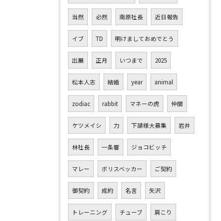
当然
必然
南原社長
近日報告
イブ
TD
明けましておめでとう
出展
正月
いつまで
2025
松本人志
結婚
year
animal
zodiac
rabbit
マネーの虎
仲間
ケツメイシ
力
下請様大募集
岩井
林社長
一条響
ジョコビッチ
マレー
ボリスベッカー
ご契約
御契約
成約
名言
矢沢
トレーニング
チューブ
肩こり