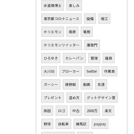
水道橋博士
楽しみ
東京都コロナニュース
設備
堀江
ホリエモン
南原
竜樹
ホリエモンツイッター
護衛門
ひろゆき
カレーパン
管理
議員
大川功
ブローカー
twitter
作業員
ガーシー
綾野剛
動画
友達
プレゼント
温め方
グットデザイン賞
岸田
ロゴ
中古
2000万
楽天
野球
自転車
練馬区
paypay