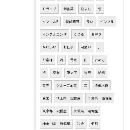
ドライブ
御言葉
励まし
雪
インフルB
潜伏期間
長い
インフル
インフルエンザ
うつる
お守り
かわいい
お仕事
可愛い
川
お客様
海
背景
山
求め方
祝
卒業
筆文字
米軍
給料
業界
グループ企業
昔
埼玉水道
異常
埼玉県 設備屋
千葉県 設備屋
東京都 設備屋
茨城県 設備屋
神奈川県 設備屋
税金
何割