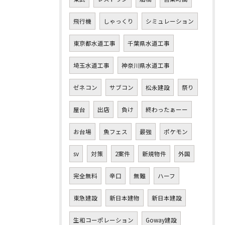
飛行機
しゃっくり
シミュレーション
東京都水道工事
千葉県水道工事
埼玉水道工事
神奈川県水道工事
ゼネコン
サブコン
松永建設
祭り
屋台
出店
負け
終わったぁーー
お台場
魚フェス
最強
ポケモン
sv
対策
2案件
新規物件
外国
完全無料
辛口
無難
ハーフ
東急建設
新日本建物
新日本建設
生和コーポレーション
Goway建設