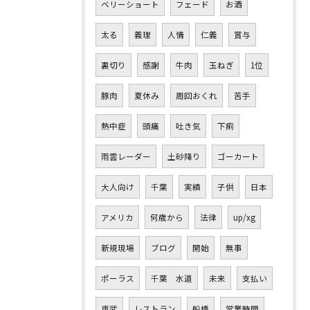
ベリーショート
フェード
お酒
太る
義理
人情
仁義
賞与
裏切り
感謝
牛肉
玉ねぎ
1位
豚肉
夏休み
周回おくれ
苦手
熱中症
頭痛
吐き気
下痢
雨雲レーダー
土砂降り
ゴーカート
大人向け
千葉
実績
子供
日本
アメリカ
何歳から
法律
up/xg
新規現場
ブログ
開始
無事
ポーラス
千葉 水道
未来
支払い
東武
レストラン
船橋
営業時間