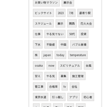
お買い物マラソン
展示会
ビックサイト
2023
7月
最寄り駅
スケジュール
展示
関西
花火大会
仕事
やる気でない
50代
投資
下水
不動産
中国
バブル崩壊
株
japan
today
temperature
osaka
now
スピリチュアル
台風
甘え
やる気
募集
施工管理
管工事
合格率
tv
会社
東京水道
引っ越し
アプリ
初心者