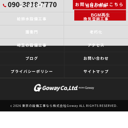
090-3818-7770
お問い合わせはこちら
よくある質問
当社の特徴
BGM再生
給排水設備工事
換気空調工事
護衛門
老朽化
埼玉の設備工事
アクセス
ブログ
お問い合わせ
プライバシーポリシー
サイトマップ
c 2026 東京の設備工事なら株式会社Goway ALL RIGHTS RESERVED.