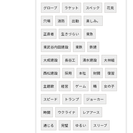
グローブ
ラケット
スペック
花見
穴場
消防
出動
楽しみ。
正直者
生きづらい
東急
東武谷内田建設
東鉄
鉄建
大成建設
長谷工
清水建設
大林組
西松建設
採用
本社
財閥
復習
主題歌
経営
ゲーム
晴
女の子
スピード
トランプ
ジョーカー
時間
ウクライナ
レアアース
通じる
完璧
ゆるい
スリーブ