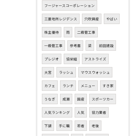
フージャースコーポレーション
三菱地所レジデンス
穴吹興産
やばい
株主優待
雨
二級管工事
一級管工事
参考書
梁
前田建設
プレジオ
協栄組
アストライズ
大宮
ラッシュ
マウスウォッシュ
カフェ
ランチ
メニュー
すき家
うなぎ
成瀬
国産
スポーツカー
人気ランキング
人気
協力業者
下請
手に職
若者
老後