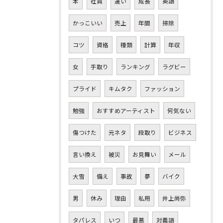
本
社員
違い
成長
英語
かっこいい
売上
年間
掃除
コツ
資格
種類
計算
年収
女
手取り
ランキング
ラグビー
プライド
キムタク
ファッション
勉強
おすすめアーティスト
何気ない
傷つけた
元ネタ
段取り
ビジネス
言い換え
被災
お見舞い
メール
大雪
備え
事故
夢
バイク
男
休み
理由
私用
井上尚弥
タパレス
いつ
最悪
対義語