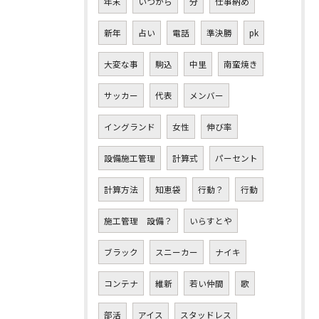
年末
いつから
分
仕事納め
新年
占い
電話
準決勝
pk
大変な事
駒込
中里
南蛮焼き
サッカー
代表
メンバー
イングランド
女性
伸び率
設備施工管理
計算式
パーセント
計算方法
知恵袋
行動？
行動
施工管理 設備？
いらすとや
ブラック
スニーカー
ナイキ
コンテナ
維新
若い仲間
歌
部活
アイス
スタッドレス