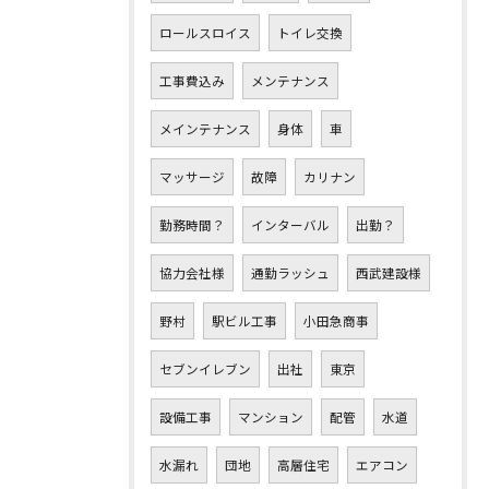
ロールスロイス
トイレ交換
工事費込み
メンテナンス
メインテナンス
身体
車
マッサージ
故障
カリナン
勤務時間？
インターバル
出勤？
協力会社様
通勤ラッシュ
西武建設様
野村
駅ビル工事
小田急商事
セブンイレブン
出社
東京
設備工事
マンション
配管
水道
水漏れ
団地
高層住宅
エアコン