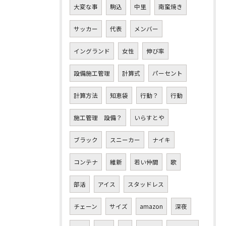
大変な事
駒込
中里
南蛮焼き
サッカー
代表
メンバー
イングランド
女性
伸び率
設備施工管理
計算式
パーセント
計算方法
知恵袋
行動？
行動
施工管理 設備？
いらすとや
ブラック
スニーカー
ナイキ
コンテナ
維新
若い仲間
歌
部活
アイス
スタッドレス
チェーン
サイズ
amazon
深夜