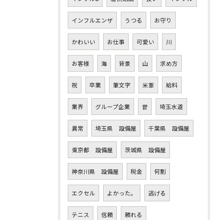
インフルエンザ
うつる
お守り
かわいい
お仕事
可愛い
川
お客様
海
背景
山
求め方
祝
卒業
筆文字
米軍
給料
業界
グループ企業
昔
埼玉水道
異常
埼玉県 設備屋
千葉県 設備屋
東京都 設備屋
茨城県 設備屋
神奈川県 設備屋
税金
何割
エクセル
よかった。
逃げる
テニス
信頼
頼れる