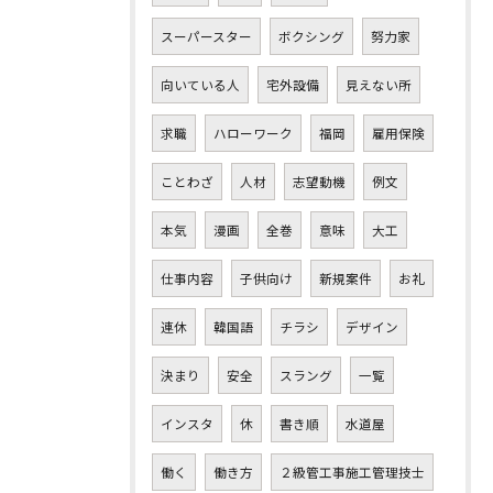
スーパースター
ボクシング
努力家
向いている人
宅外設備
見えない所
求職
ハローワーク
福岡
雇用保険
ことわざ
人材
志望動機
例文
本気
漫画
全巻
意味
大工
仕事内容
子供向け
新規案件
お礼
連休
韓国語
チラシ
デザイン
決まり
安全
スラング
一覧
インスタ
休
書き順
水道屋
働く
働き方
２級管工事施工管理技士