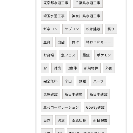
東京都水道工事
千葉県水道工事
埼玉水道工事
神奈川県水道工事
ゼネコン
サブコン
松永建設
祭り
屋台
出店
負け
終わったぁーー
お台場
魚フェス
最強
ポケモン
sv
対策
2案件
新規物件
外国
完全無料
辛口
無難
ハーフ
東急建設
新日本建物
新日本建設
生和コーポレーション
Goway建設
当然
必然
南原社長
近日報告