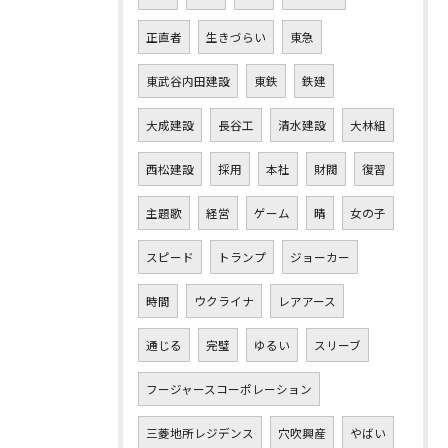
正直者
生きづらい
東急
東武谷内田建設
東鉄
鉄建
大成建設
長谷工
清水建設
大林組
西松建設
採用
本社
財閥
復習
主題歌
経営
ゲーム
晴
女の子
スピード
トランプ
ジョーカー
時間
ウクライナ
レアアース
通じる
完璧
ゆるい
スリーブ
フージャースコーポレーション
三菱地所レジデンス
穴吹興産
やばい