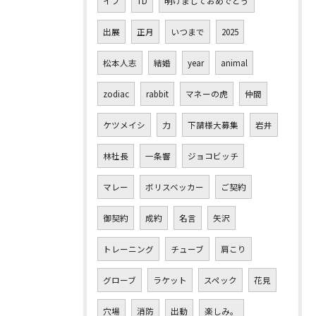
イブ
TD
明けましておめでとう
出展
正月
いつまで
2025
松本人志
結婚
year
animal
zodiac
rabbit
マネーの虎
仲間
ケツメイシ
力
下請様大募集
岩井
林社長
一条響
ジョコビッチ
マレー
ボリスベッカー
ご契約
御契約
成約
名言
矢沢
トレーニング
チューブ
肩こり
グローブ
ラケット
スペック
花見
穴場
消防
出動
楽しみ。