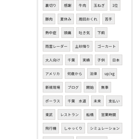
裏切り
感謝
牛肉
玉ねぎ
1位
豚肉
夏休み
周回おくれ
苦手
熱中症
頭痛
吐き気
下痢
雨雲レーダー
土砂降り
ゴーカート
大人向け
千葉
実績
子供
日本
アメリカ
何歳から
法律
up/xg
新規現場
ブログ
開始
無事
ポーラス
千葉 水道
未来
支払い
東武
レストラン
船橋
営業時間
飛行機
しゃっくり
シミュレーション