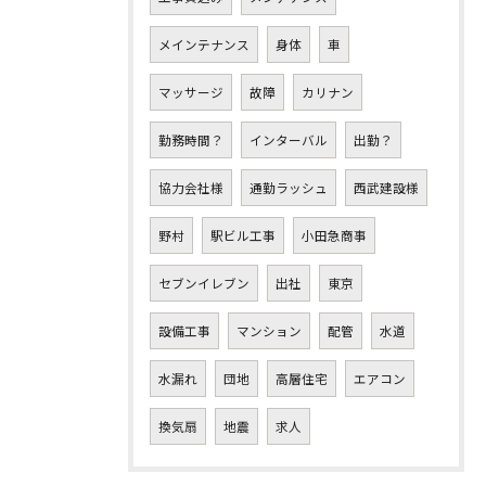
メインテナンス
身体
車
マッサージ
故障
カリナン
勤務時間？
インターバル
出勤？
協力会社様
通勤ラッシュ
西武建設様
野村
駅ビル工事
小田急商事
セブンイレブン
出社
東京
設備工事
マンション
配管
水道
水漏れ
団地
高層住宅
エアコン
換気扇
地震
求人