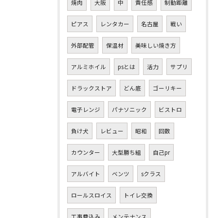
焼肉
大阪
中
責任感
制動距離
ピアス
レンタカー
名古屋
戦い
外部配管
保温材
美味しい焼き方
アルミホイル
psとは
活力
サプリ
ドラックストア
どん底
ゴーリキー
電子レンジ
パナソニック
ビストロ
負け犬
レビュー
昭和
回数
カウンター
大型勝ち組
自己pr
アルバイト
ベンツ
sクラス
ロールスロイス
トイレ交換
工事費込み
メンテナンス