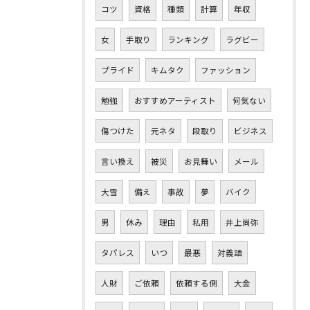
コツ
資格
種類
計算
年収
女
手取り
ランキング
ラグビー
プライド
キムタク
ファッション
勉強
おすすめアーティスト
何気ない
傷つけた
元ネタ
段取り
ビジネス
言い換え
被災
お見舞い
メール
大雪
備え
事故
夢
バイク
男
休み
理由
私用
井上尚弥
タパレス
いつ
最悪
対義語
人財
ご依頼
依頼する側
大金