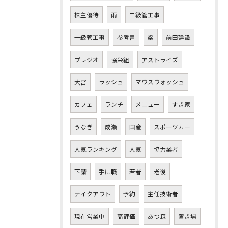
株主優待
雨
二級管工事
一級管工事
参考書
梁
前田建設
プレジオ
協栄組
アストライズ
大宮
ラッシュ
マウスウォッシュ
カフェ
ランチ
メニュー
すき家
うなぎ
成瀬
国産
スポーツカー
人気ランキング
人気
協力業者
下請
手に職
若者
老後
テイクアウト
予約
主任技術者
現在営業中
高評価
あつ森
置き場