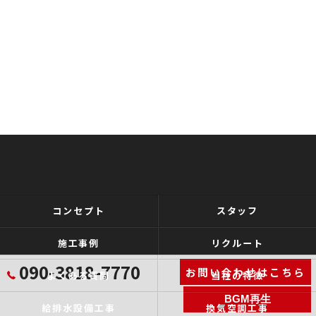
コンセプト
スタッフ
施工事例
リクルート
090-3818-7770
お問い合わせはこちら
よくある質問
当社の特徴
BGM再生
給排水設備工事
換気空調工事