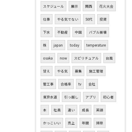
スケジュール
展示
関西
花火大会
仕事
やる気でない
50代
投資
下水
不動産
中国
バブル崩壊
株
japan
today
temperature
osaka
now
スピリチュアル
台風
甘え
やる気
募集
施工管理
管工事
合格率
tv
会社
東京水道
引っ越し
アプリ
初心者
本
社員
違い
成長
英語
かっこいい
売上
年間
掃除