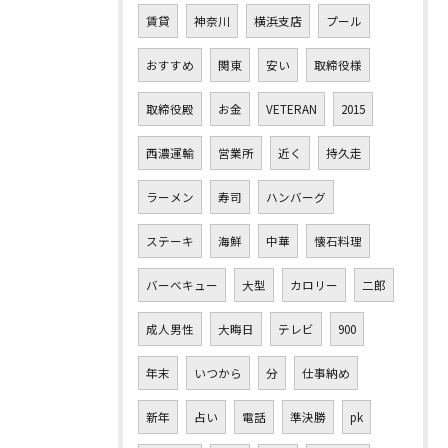
賃貸
神奈川
横浜支店
プール
おすすめ
関東
安い
取締役様
取締役殿
お金
VETERAN
2015
西濃運輸
営業所
近く
持久走
ラーメン
寿司
ハンバーグ
ステーキ
海鮮
中華
懐石料理
バーベキュー
大型
カロリー
二郎
成人男性
大晦日
テレビ
900
年末
いつから
分
仕事納め
新年
占い
電話
準決勝
pk