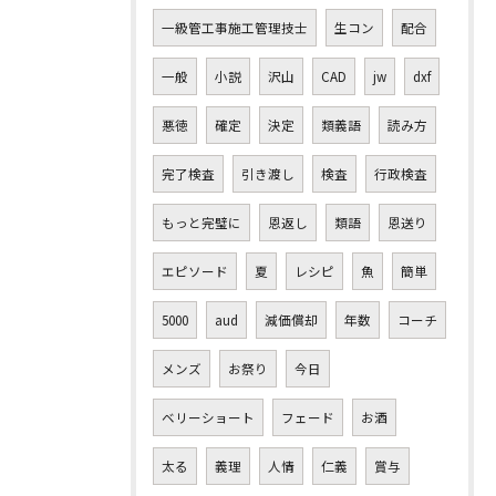
一級管工事施工管理技士
生コン
配合
一般
小説
沢山
CAD
jw
dxf
悪徳
確定
決定
類義語
読み方
完了検査
引き渡し
検査
行政検査
もっと完璧に
恩返し
類語
恩送り
エピソード
夏
レシピ
魚
簡単
5000
aud
減価償却
年数
コーチ
メンズ
お祭り
今日
ベリーショート
フェード
お酒
太る
義理
人情
仁義
賞与