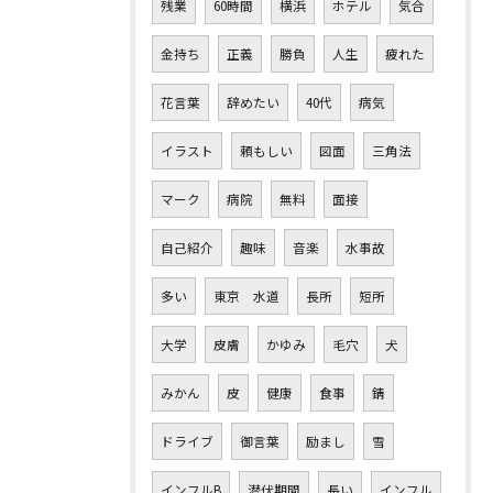
残業
60時間
横浜
ホテル
気合
金持ち
正義
勝負
人生
疲れた
花言葉
辞めたい
40代
病気
イラスト
頼もしい
図面
三角法
マーク
病院
無料
面接
自己紹介
趣味
音楽
水事故
多い
東京 水道
長所
短所
大学
皮膚
かゆみ
毛穴
犬
みかん
皮
健康
食事
錆
ドライブ
御言葉
励まし
雪
インフルB
潜伏期間
長い
インフル