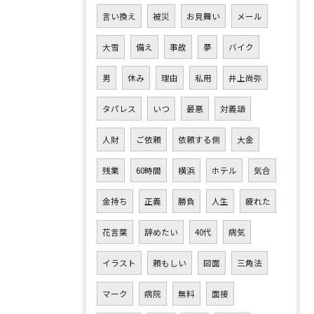
言い換え
被災
お見舞い
メール
大雪
備え
事故
夢
バイク
男
休み
理由
私用
井上尚弥
タパレス
いつ
最悪
対義語
人財
ご依頼
依頼する側
大金
残業
60時間
横浜
ホテル
気合
金持ち
正義
勝負
人生
疲れた
花言葉
辞めたい
40代
病気
イラスト
頼もしい
図面
三角法
マーク
病院
無料
面接