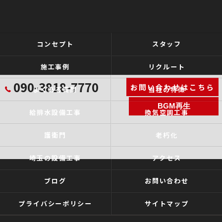
コンセプト
スタッフ
施工事例
リクルート
090-3818-7770
お問い合わせはこちら
よくある質問
当社の特徴
BGM再生
給排水設備工事
換気空調工事
護衛門
老朽化
埼玉の設備工事
アクセス
ブログ
お問い合わせ
プライバシーポリシー
サイトマップ