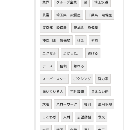
業界
グループ企業
昔
埼玉水道
異常
埼玉県 設備屋
千葉県 設備屋
東京都 設備屋
茨城県 設備屋
神奈川県 設備屋
税金
何割
エクセル
よかった。
逃げる
テニス
信頼
頼れる
スーパースター
ボクシング
努力家
向いている人
宅外設備
見えない所
求職
ハローワーク
福岡
雇用保険
ことわざ
人材
志望動機
例文
本気
漫画
全巻
意味
大工