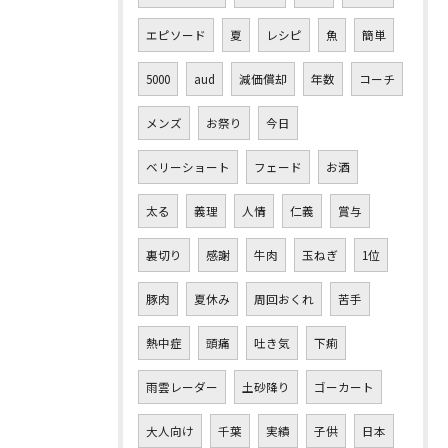
エピソード
夏
レシピ
魚
簡単
5000
aud
減価償却
年数
コーチ
メンズ
お祭り
今日
ベリーショート
フェード
お酒
太る
義理
人情
仁義
賞与
裏切り
感謝
牛肉
玉ねぎ
1位
豚肉
夏休み
周回おくれ
苦手
熱中症
頭痛
吐き気
下痢
雨雲レーダー
土砂降り
ゴーカート
大人向け
千葉
実績
子供
日本