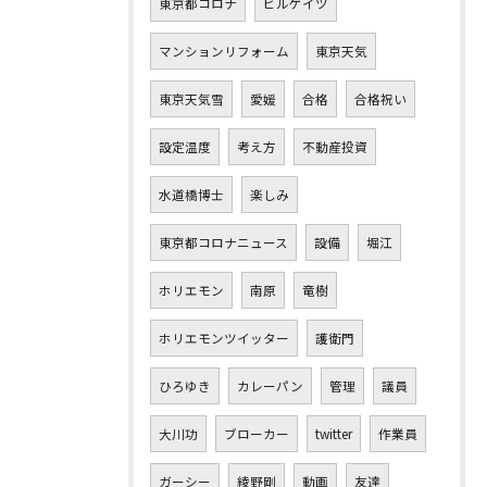
東京都コロナ
ビルゲイツ
マンションリフォーム
東京天気
東京天気雪
愛媛
合格
合格祝い
設定温度
考え方
不動産投資
水道橋博士
楽しみ
東京都コロナニュース
設備
堀江
ホリエモン
南原
竜樹
ホリエモンツイッター
護衛門
ひろゆき
カレーパン
管理
議員
大川功
ブローカー
twitter
作業員
ガーシー
綾野剛
動画
友達