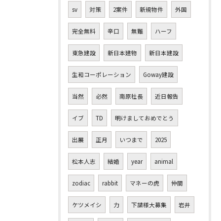
sv
対策
2案件
新規物件
外国
完全無料
辛口
無難
ハーフ
東急建設
新日本建物
新日本建設
生和コーポレーション
Goway建設
当然
必然
南原社長
近日報告
イブ
TD
明けましておめでとう
出展
正月
いつまで
2025
松本人志
結婚
year
animal
zodiac
rabbit
マネーの虎
仲間
ケツメイシ
力
下請様大募集
岩井