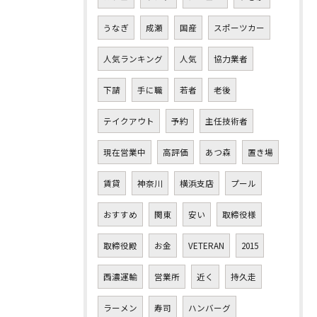
うなぎ
成瀬
国産
スポーツカー
人気ランキング
人気
協力業者
下請
手に職
若者
老後
テイクアウト
予約
主任技術者
現在営業中
高評価
あつ森
置き場
賃貸
神奈川
横浜支店
プール
おすすめ
関東
安い
取締役様
取締役殿
お金
VETERAN
2015
西濃運輸
営業所
近く
持久走
ラーメン
寿司
ハンバーグ