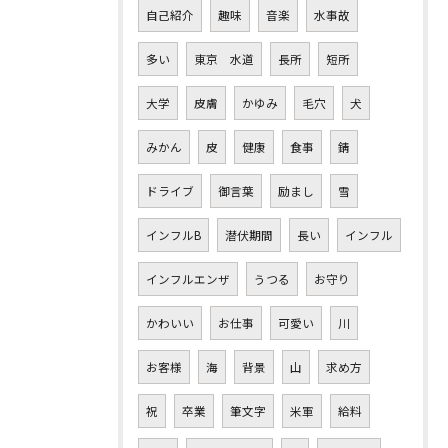
自己紹介
趣味
音楽
水事故
多い
東京 水道
長所
短所
大学
皮膚
かゆみ
毛穴
犬
みかん
皮
健康
食事
錆
ドライブ
御言葉
励まし
雪
インフルB
潜伏期間
長い
インフル
インフルエンザ
うつる
お守り
かわいい
お仕事
可愛い
川
お客様
海
背景
山
求め方
祝
卒業
筆文字
米軍
給料