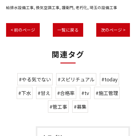
給排水設備工事
換気空調工事
護衛門
老朽化
埼玉の設備工事
< 前のページ
一覧に戻る
次のページ >
関連タグ
#やる気でない
#スピリチュアル
#today
#下水
#甘え
#合格率
#tv
#施工管理
#管工事
#募集