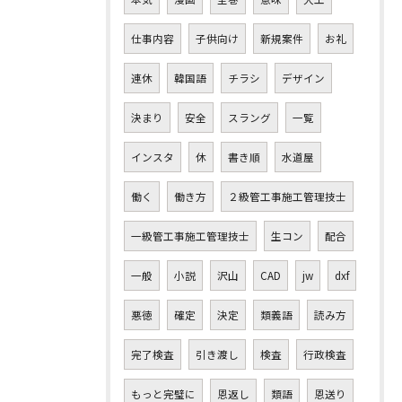
仕事内容
子供向け
新規案件
お礼
連休
韓国語
チラシ
デザイン
決まり
安全
スラング
一覧
インスタ
休
書き順
水道屋
働く
働き方
２級管工事施工管理技士
一級管工事施工管理技士
生コン
配合
一般
小説
沢山
CAD
jw
dxf
悪徳
確定
決定
類義語
読み方
完了検査
引き渡し
検査
行政検査
もっと完璧に
恩返し
類語
恩送り