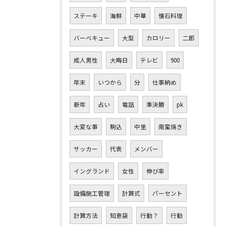
ステーキ
海鮮
中華
懐石料理
バーベキュー
大型
カロリー
二郎
成人男性
大晦日
テレビ
900
年末
いつから
分
仕事納め
新年
占い
電話
準決勝
pk
大変な事
駒込
中里
南蛮焼き
サッカー
代表
メンバー
イングランド
女性
伸び率
設備施工管理
計算式
パーセント
計算方法
知恵袋
行動？
行動