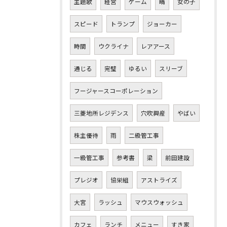
主題歌
経営
ゲーム
晴
女の子
スピード
トランプ
ジョーカー
時間
ウクライナ
レアアース
通じる
完璧
ゆるい
スリーブ
フージャースコーポレーション
三菱地所レジデンス
穴吹興産
やばい
株主優待
雨
二級管工事
一級管工事
参考書
梁
前田建設
プレジオ
協栄組
アストライズ
大宮
ラッシュ
マウスウォッシュ
カフェ
ランチ
メニュー
すき家