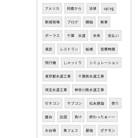
アメリカ
何歳から
法律
up/xg
新規現場
ブログ
開始
無事
ポーラス
千葉 水道
未来
支払い
東武
レストラン
船橋
営業時間
飛行機
しゃっくり
シミュレーション
東京都水道工事
千葉県水道工事
埼玉水道工事
神奈川県水道工事
ゼネコン
サブコン
松永建設
祭り
屋台
出店
負け
終わったぁーー
お台場
魚フェス
最強
ポケモン