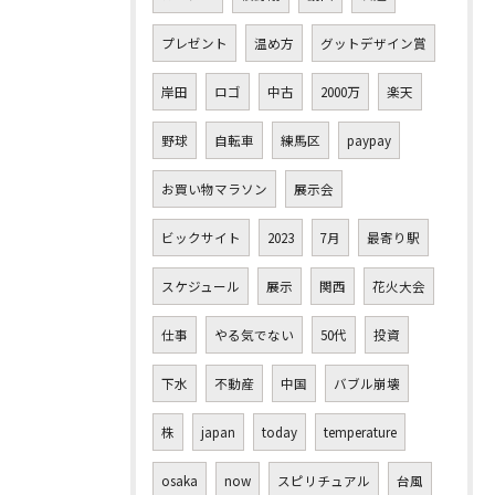
プレゼント
温め方
グットデザイン賞
岸田
ロゴ
中古
2000万
楽天
野球
自転車
練馬区
paypay
お買い物マラソン
展示会
ビックサイト
2023
7月
最寄り駅
スケジュール
展示
関西
花火大会
仕事
やる気でない
50代
投資
下水
不動産
中国
バブル崩壊
株
japan
today
temperature
osaka
now
スピリチュアル
台風