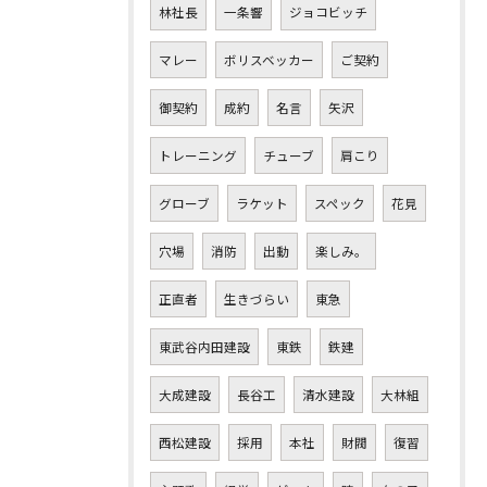
林社長
一条響
ジョコビッチ
マレー
ボリスベッカー
ご契約
御契約
成約
名言
矢沢
トレーニング
チューブ
肩こり
グローブ
ラケット
スペック
花見
穴場
消防
出動
楽しみ。
正直者
生きづらい
東急
東武谷内田建設
東鉄
鉄建
大成建設
長谷工
清水建設
大林組
西松建設
採用
本社
財閥
復習