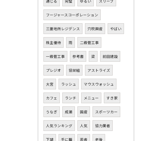
通じる
完璧
ゆるい
スリーブ
フージャースコーポレーション
三菱地所レジデンス
穴吹興産
やばい
株主優待
雨
二級管工事
一級管工事
参考書
梁
前田建設
プレジオ
協栄組
アストライズ
大宮
ラッシュ
マウスウォッシュ
カフェ
ランチ
メニュー
すき家
うなぎ
成瀬
国産
スポーツカー
人気ランキング
人気
協力業者
下請
手に職
若者
老後