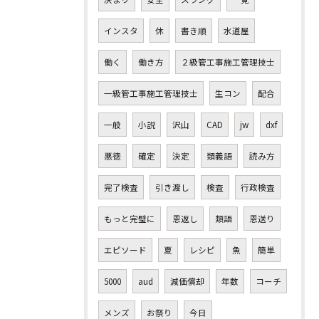
インスタ
休
書き順
水道屋
働く
働き方
２級管工事施工管理技士
一級管工事施工管理技士
生コン
配合
一般
小説
沢山
CAD
jw
dxf
悪徳
確定
決定
類義語
読み方
完了検査
引き渡し
検査
行政検査
もっと完璧に
恩返し
類語
恩送り
エピソード
夏
レシピ
魚
簡単
5000
aud
減価償却
年数
コーチ
メンズ
お祭り
今日