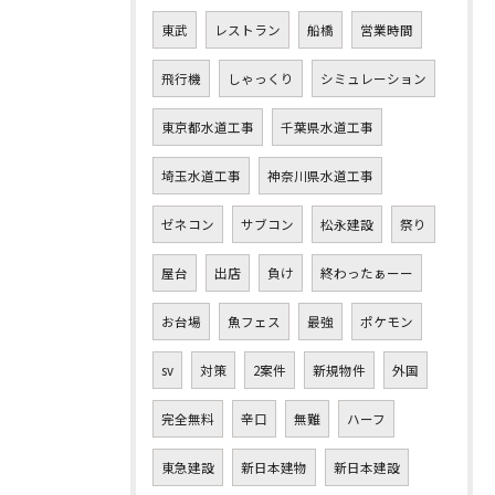
東武
レストラン
船橋
営業時間
飛行機
しゃっくり
シミュレーション
東京都水道工事
千葉県水道工事
埼玉水道工事
神奈川県水道工事
ゼネコン
サブコン
松永建設
祭り
屋台
出店
負け
終わったぁーー
お台場
魚フェス
最強
ポケモン
sv
対策
2案件
新規物件
外国
完全無料
辛口
無難
ハーフ
東急建設
新日本建物
新日本建設