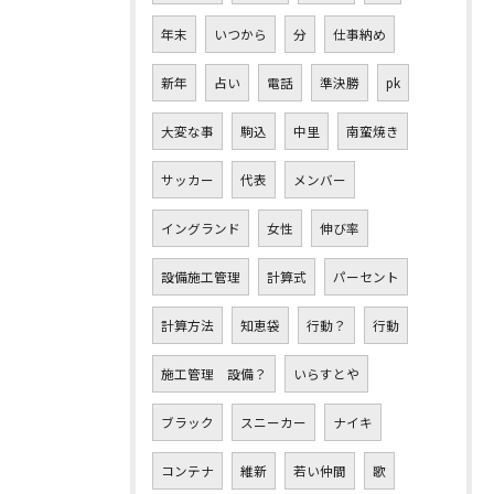
年末
いつから
分
仕事納め
新年
占い
電話
準決勝
pk
大変な事
駒込
中里
南蛮焼き
サッカー
代表
メンバー
イングランド
女性
伸び率
設備施工管理
計算式
パーセント
計算方法
知恵袋
行動？
行動
施工管理 設備？
いらすとや
ブラック
スニーカー
ナイキ
コンテナ
維新
若い仲間
歌