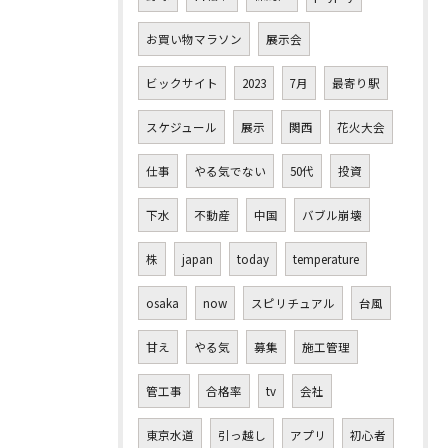
お買い物マラソン
展示会
ビックサイト
2023
7月
最寄り駅
スケジュール
展示
関西
花火大会
仕事
やる気でない
50代
投資
下水
不動産
中国
バブル崩壊
株
japan
today
temperature
osaka
now
スピリチュアル
台風
甘え
やる気
募集
施工管理
管工事
合格率
tv
会社
東京水道
引っ越し
アプリ
初心者