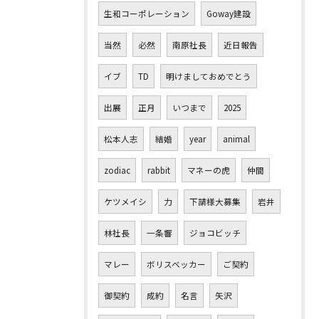
生和コーポレーション
Goway建設
当然
必然
南原社長
近日報告
イブ
TD
明けましておめでとう
出展
正月
いつまで
2025
松本人志
結婚
year
animal
zodiac
rabbit
マネーの虎
仲間
ケツメイシ
力
下請様大募集
岩井
林社長
一条響
ジョコビッチ
マレー
ボリスベッカー
ご契約
御契約
成約
名言
矢沢