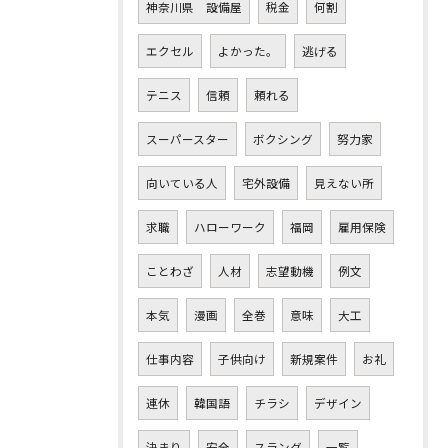
神奈川県 設備屋
税金
何割
エクセル
よかった。
逃げる
テニス
信頼
頼れる
スーパースター
ボクシング
努力家
向いている人
宅外設備
見えない所
求職
ハローワーク
福岡
雇用保険
ことわざ
人材
志望動機
例文
本気
漫画
全巻
意味
大工
仕事内容
子供向け
新規案件
お礼
連休
韓国語
チラシ
デザイン
決まり
安全
スラング
一覧