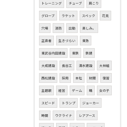
トレーニング
チューブ
肩こり
グローブ
ラケット
スペック
花見
穴場
消防
出動
楽しみ。
正直者
生きづらい
東急
東武谷内田建設
東鉄
鉄建
大成建設
長谷工
清水建設
大林組
西松建設
採用
本社
財閥
復習
主題歌
経営
ゲーム
晴
女の子
スピード
トランプ
ジョーカー
時間
ウクライナ
レアアース