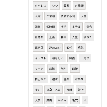
タパレス
いつ
最悪
対義語
人財
ご依頼
依頼する側
大金
残業
60時間
横浜
ホテル
気合
金持ち
正義
勝負
人生
疲れた
花言葉
辞めたい
40代
病気
イラスト
頼もしい
図面
三角法
マーク
病院
無料
面接
自己紹介
趣味
音楽
水事故
多い
東京 水道
長所
短所
大学
皮膚
かゆみ
毛穴
犬