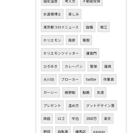
設定温度
考え方
不動産投資
水道橋博士
楽しみ
東京都コロナニュース
設備
堀江
ホリエモン
南原
竜樹
ホリエモンツイッター
護衛門
ひろゆき
カレーパン
管理
議員
大川功
ブローカー
twitter
作業員
ガーシー
綾野剛
動画
友達
プレゼント
温め方
グットデザイン賞
岸田
ロゴ
中古
2000万
楽天
野球
自転車
練馬区
paypay