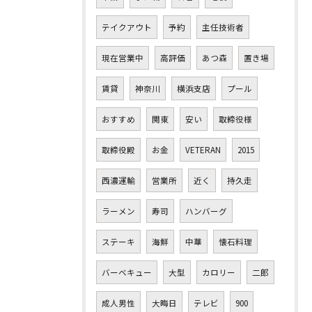
テイクアウト
予約
主任技術者
現在営業中
高評価
あつ森
置き場
賃貸
神奈川
横浜支店
プール
おすすめ
関東
安い
取締役様
取締役殿
お金
VETERAN
2015
西濃運輸
営業所
近く
持久走
ラーメン
寿司
ハンバーグ
ステーキ
海鮮
中華
懐石料理
バーベキュー
大型
カロリー
二郎
成人男性
大晦日
テレビ
900