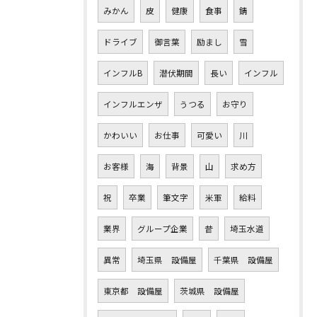
みかん
皮
健康
食事
錆
ドライブ
御言葉
励まし
雪
インフルB
潜伏期間
長い
インフル
インフルエンザ
うつる
お守り
かわいい
お仕事
可愛い
川
お客様
海
背景
山
求め方
祝
卒業
筆文字
米軍
給料
業界
グループ企業
昔
埼玉水道
異常
埼玉県 設備屋
千葉県 設備屋
東京都 設備屋
茨城県 設備屋