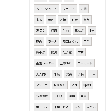
ベリーショート
フェード
お酒
太る
義理
人情
仁義
賞与
裏切り
感謝
牛肉
玉ねぎ
1位
豚肉
夏休み
周回おくれ
苦手
熱中症
頭痛
吐き気
下痢
雨雲レーダー
土砂降り
ゴーカート
大人向け
千葉
実績
子供
日本
アメリカ
何歳から
法律
up/xg
新規現場
ブログ
開始
無事
ポーラス
千葉 水道
未来
支払い