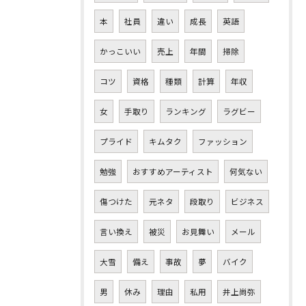
本
社員
違い
成長
英語
かっこいい
売上
年間
掃除
コツ
資格
種類
計算
年収
女
手取り
ランキング
ラグビー
プライド
キムタク
ファッション
勉強
おすすめアーティスト
何気ない
傷つけた
元ネタ
段取り
ビジネス
言い換え
被災
お見舞い
メール
大雪
備え
事故
夢
バイク
男
休み
理由
私用
井上尚弥