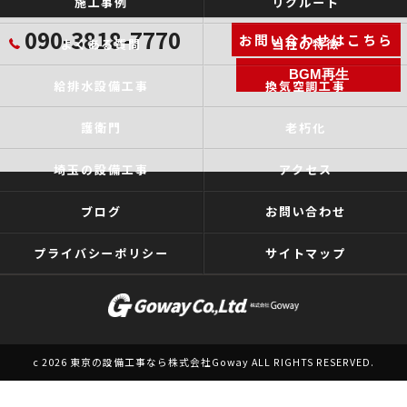
施工事例
リクルート
090-3818-7770
お問い合わせはこちら
よくある質問
当社の特徴
BGM再生
給排水設備工事
換気空調工事
護衛門
老朽化
埼玉の設備工事
アクセス
ブログ
お問い合わせ
プライバシーポリシー
サイトマップ
c 2026 東京の設備工事なら株式会社Goway ALL RIGHTS RESERVED.