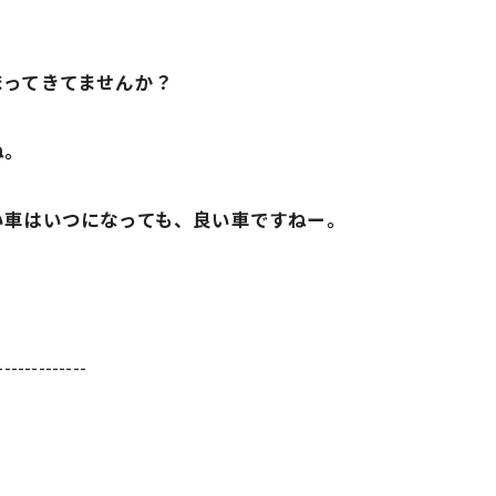
まってきてませんか？
ね。
い車はいつになっても、良い車ですねー。
-------------