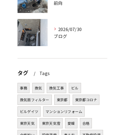
前向
2026/07/30
ブログ
タグ
Tags
事務
換気
換気工事
ビル
換気扇フィルター
東京都
東京都コロナ
ビルゲイツ
マンションリフォーム
東京天気
東京天気雪
愛媛
合格
合格祝い
設定温度
考え方
不動産投資