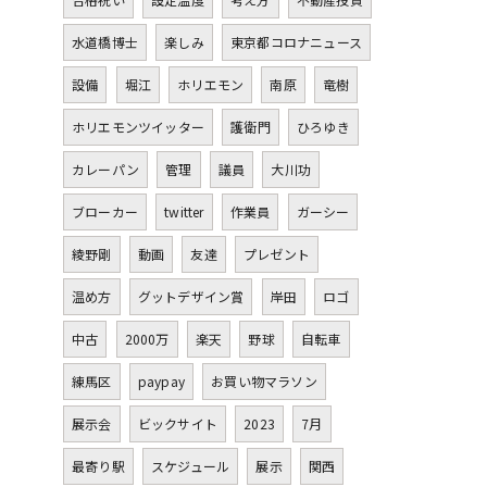
水道橋博士
楽しみ
東京都コロナニュース
設備
堀江
ホリエモン
南原
竜樹
ホリエモンツイッター
護衛門
ひろゆき
カレーパン
管理
議員
大川功
ブローカー
twitter
作業員
ガーシー
綾野剛
動画
友達
プレゼント
温め方
グットデザイン賞
岸田
ロゴ
中古
2000万
楽天
野球
自転車
練馬区
paypay
お買い物マラソン
展示会
ビックサイト
2023
7月
最寄り駅
スケジュール
展示
関西