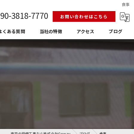
食事
90-3818-7770
お問い合わせはこちら
よくある質問
当社の特徴
アクセス
ブログ
給排水設備工事
換気空調工事
護衛門
老朽化
埼玉の設備工事
東京の設備工事なら株式会社Goway
ブログ
食事