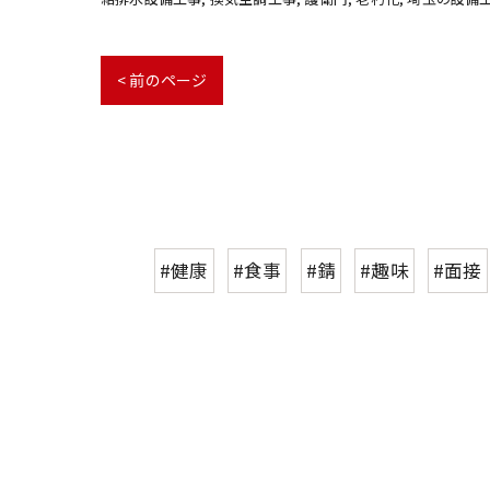
< 前のページ
#健康
#食事
#錆
#趣味
#面接