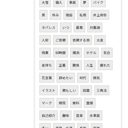
大雪
備え
事故
夢
バイク
男
休み
理由
私用
井上尚弥
タパレス
いつ
最悪
対義語
人財
ご依頼
依頼する側
大金
残業
60時間
横浜
ホテル
気合
金持ち
正義
勝負
人生
疲れた
花言葉
辞めたい
40代
病気
イラスト
頼もしい
図面
三角法
マーク
病院
無料
面接
自己紹介
趣味
音楽
水事故
多い
東京 水道
長所
短所