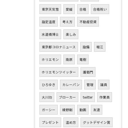
東京天気雪
愛媛
合格
合格祝い
設定温度
考え方
不動産投資
水道橋博士
楽しみ
東京都コロナニュース
設備
堀江
ホリエモン
南原
竜樹
ホリエモンツイッター
護衛門
ひろゆき
カレーパン
管理
議員
大川功
ブローカー
twitter
作業員
ガーシー
綾野剛
動画
友達
プレゼント
温め方
グットデザイン賞