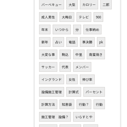
バーベキュー
大型
カロリー
二郎
成人男性
大晦日
テレビ
900
年末
いつから
分
仕事納め
新年
占い
電話
準決勝
pk
大変な事
駒込
中里
南蛮焼き
サッカー
代表
メンバー
イングランド
女性
伸び率
設備施工管理
計算式
パーセント
計算方法
知恵袋
行動？
行動
施工管理 設備？
いらすとや