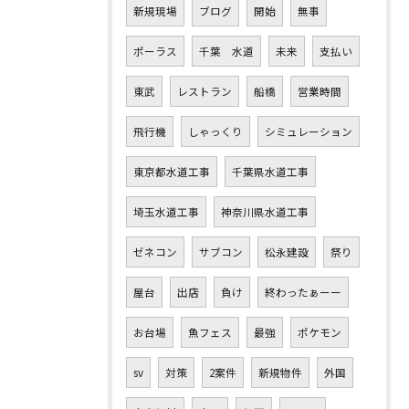
新規現場
ブログ
開始
無事
ポーラス
千葉 水道
未来
支払い
東武
レストラン
船橋
営業時間
飛行機
しゃっくり
シミュレーション
東京都水道工事
千葉県水道工事
埼玉水道工事
神奈川県水道工事
ゼネコン
サブコン
松永建設
祭り
屋台
出店
負け
終わったぁーー
お台場
魚フェス
最強
ポケモン
sv
対策
2案件
新規物件
外国