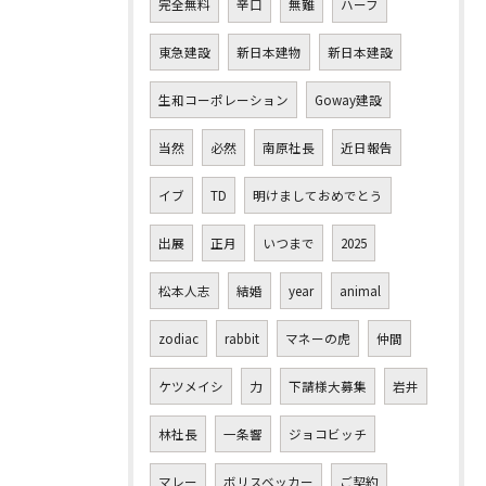
完全無料
辛口
無難
ハーフ
東急建設
新日本建物
新日本建設
生和コーポレーション
Goway建設
当然
必然
南原社長
近日報告
イブ
TD
明けましておめでとう
出展
正月
いつまで
2025
松本人志
結婚
year
animal
zodiac
rabbit
マネーの虎
仲間
ケツメイシ
力
下請様大募集
岩井
林社長
一条響
ジョコビッチ
マレー
ボリスベッカー
ご契約