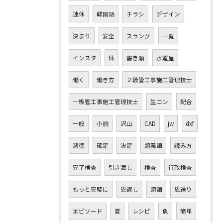
連休
韓国語
チラシ
デザイン
決まり
安全
スラング
一覧
インスタ
休
書き順
水道屋
働く
働き方
２級管工事施工管理技士
一級管工事施工管理技士
生コン
配合
一般
小説
沢山
CAD
jw
dxf
悪徳
確定
決定
類義語
読み方
完了検査
引き渡し
検査
行政検査
もっと完璧に
恩返し
類語
恩送り
エピソード
夏
レシピ
魚
簡単