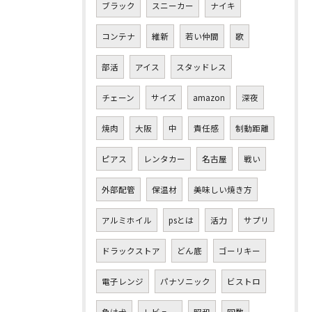
ブラック
スニーカー
ナイキ
コンテナ
維新
若い仲間
歌
部活
アイス
スタッドレス
チェーン
サイズ
amazon
深夜
焼肉
大阪
中
責任感
制動距離
ピアス
レンタカー
名古屋
戦い
外部配管
保温材
美味しい焼き方
アルミホイル
psとは
活力
サプリ
ドラックストア
どん底
ゴーリキー
電子レンジ
パナソニック
ビストロ
負け犬
レビュー
昭和
回数