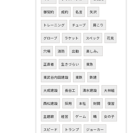
御契約
成約
名言
矢沢
トレーニング
チューブ
肩こり
グローブ
ラケット
スペック
花見
穴場
消防
出動
楽しみ。
正直者
生きづらい
東急
東武谷内田建設
東鉄
鉄建
大成建設
長谷工
清水建設
大林組
西松建設
採用
本社
財閥
復習
主題歌
経営
ゲーム
晴
女の子
スピード
トランプ
ジョーカー