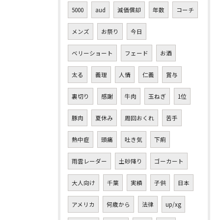
5000
aud
減価償却
年数
コーチ
メンズ
お祭り
今日
ベリーショート
フェード
お酒
太る
義理
人情
仁義
賞与
裏切り
感謝
牛肉
玉ねぎ
1位
豚肉
夏休み
周回おくれ
苦手
熱中症
頭痛
吐き気
下痢
雨雲レーダー
土砂降り
ゴーカート
大人向け
千葉
実績
子供
日本
アメリカ
何歳から
法律
up/xg