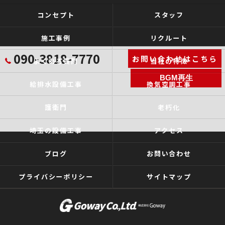
コンセプト
スタッフ
施工事例
リクルート
090-3818-7770
お問い合わせはこちら
よくある質問
当社の特徴
BGM再生
給排水設備工事
換気空調工事
護衛門
老朽化
埼玉の設備工事
アクセス
ブログ
お問い合わせ
プライバシーポリシー
サイトマップ