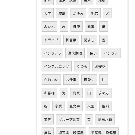
大学
皮膚
かゆみ
毛穴
犬
みかん
皮
健康
食事
錆
ドライブ
御言葉
励まし
雪
インフルB
潜伏期間
長い
インフル
インフルエンザ
うつる
お守り
かわいい
お仕事
可愛い
川
お客様
海
背景
山
求め方
祝
卒業
筆文字
米軍
給料
業界
グループ企業
昔
埼玉水道
異常
埼玉県 設備屋
千葉県 設備屋