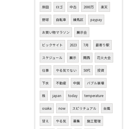
岸田
ロゴ
中古
2000万
楽天
野球
自転車
練馬区
paypay
お買い物マラソン
展示会
ビックサイト
2023
7月
最寄り駅
スケジュール
展示
関西
花火大会
仕事
やる気でない
50代
投資
下水
不動産
中国
バブル崩壊
株
japan
today
temperature
osaka
now
スピリチュアル
台風
甘え
やる気
募集
施工管理