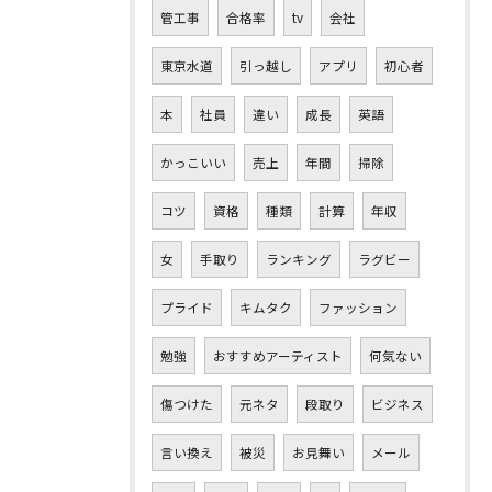
管工事
合格率
tv
会社
東京水道
引っ越し
アプリ
初心者
本
社員
違い
成長
英語
かっこいい
売上
年間
掃除
コツ
資格
種類
計算
年収
女
手取り
ランキング
ラグビー
プライド
キムタク
ファッション
勉強
おすすめアーティスト
何気ない
傷つけた
元ネタ
段取り
ビジネス
言い換え
被災
お見舞い
メール