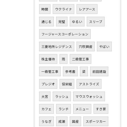
時間
ウクライナ
レアアース
通じる
完璧
ゆるい
スリーブ
フージャースコーポレーション
三菱地所レジデンス
穴吹興産
やばい
株主優待
雨
二級管工事
一級管工事
参考書
梁
前田建設
プレジオ
協栄組
アストライズ
大宮
ラッシュ
マウスウォッシュ
カフェ
ランチ
メニュー
すき家
うなぎ
成瀬
国産
スポーツカー