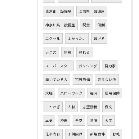
東京都 設備屋
茨城県 設備屋
神奈川県 設備屋
税金
何割
エクセル
よかった。
逃げる
テニス
信頼
頼れる
スーパースター
ボクシング
努力家
向いている人
宅外設備
見えない所
求職
ハローワーク
福岡
雇用保険
ことわざ
人材
志望動機
例文
本気
漫画
全巻
意味
大工
仕事内容
子供向け
新規案件
お礼