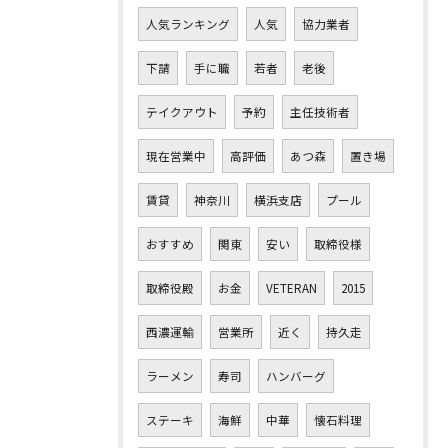
人気ランキング
人気
協力業者
下請
手に職
若者
老後
テイクアウト
予約
主任技術者
現在営業中
高評価
あつ森
置き場
賃貸
神奈川
横浜支店
プール
おすすめ
関東
安い
取締役様
取締役殿
お金
VETERAN
2015
西濃運輸
営業所
近く
持久走
ラーメン
寿司
ハンバーグ
ステーキ
海鮮
中華
懐石料理