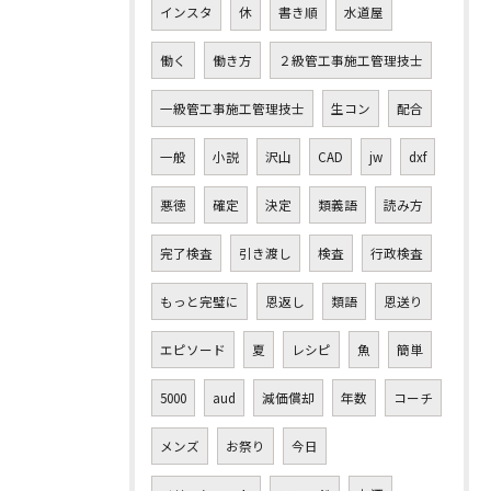
インスタ
休
書き順
水道屋
働く
働き方
２級管工事施工管理技士
一級管工事施工管理技士
生コン
配合
一般
小説
沢山
CAD
jw
dxf
悪徳
確定
決定
類義語
読み方
完了検査
引き渡し
検査
行政検査
もっと完璧に
恩返し
類語
恩送り
エピソード
夏
レシピ
魚
簡単
5000
aud
減価償却
年数
コーチ
メンズ
お祭り
今日