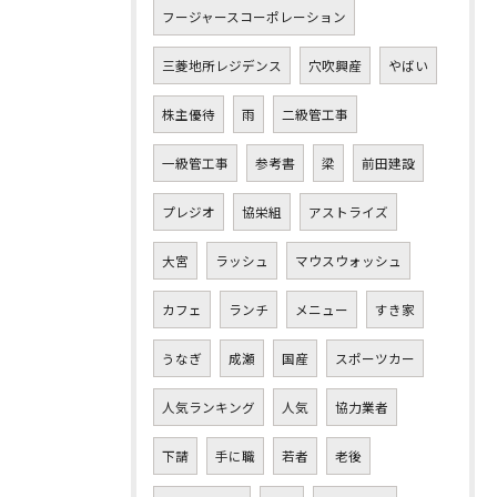
フージャースコーポレーション
三菱地所レジデンス
穴吹興産
やばい
株主優待
雨
二級管工事
一級管工事
参考書
梁
前田建設
プレジオ
協栄組
アストライズ
大宮
ラッシュ
マウスウォッシュ
カフェ
ランチ
メニュー
すき家
うなぎ
成瀬
国産
スポーツカー
人気ランキング
人気
協力業者
下請
手に職
若者
老後