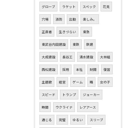
グローブ
ラケット
スペック
花見
穴場
消防
出動
楽しみ。
正直者
生きづらい
東急
東武谷内田建設
東鉄
鉄建
大成建設
長谷工
清水建設
大林組
西松建設
採用
本社
財閥
復習
主題歌
経営
ゲーム
晴
女の子
スピード
トランプ
ジョーカー
時間
ウクライナ
レアアース
通じる
完璧
ゆるい
スリーブ