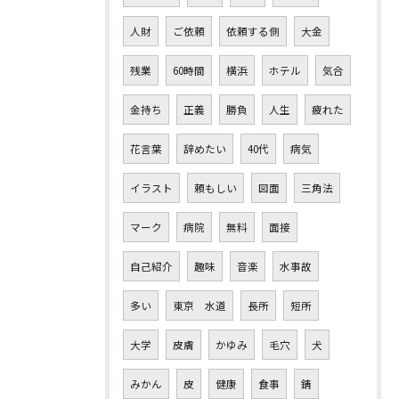
人財
ご依頼
依頼する側
大金
残業
60時間
横浜
ホテル
気合
金持ち
正義
勝負
人生
疲れた
花言葉
辞めたい
40代
病気
イラスト
頼もしい
図面
三角法
マーク
病院
無料
面接
自己紹介
趣味
音楽
水事故
多い
東京 水道
長所
短所
大学
皮膚
かゆみ
毛穴
犬
みかん
皮
健康
食事
錆