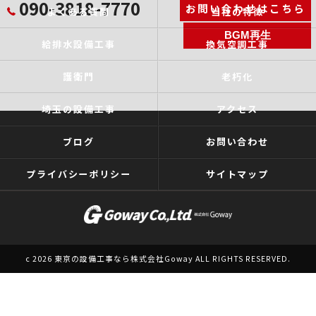
090-3818-7770
お問い合わせはこちら
よくある質問
当社の特徴
BGM再生
給排水設備工事
換気空調工事
護衛門
老朽化
埼玉の設備工事
アクセス
ブログ
お問い合わせ
プライバシーポリシー
サイトマップ
c 2026 東京の設備工事なら株式会社Goway ALL RIGHTS RESERVED.