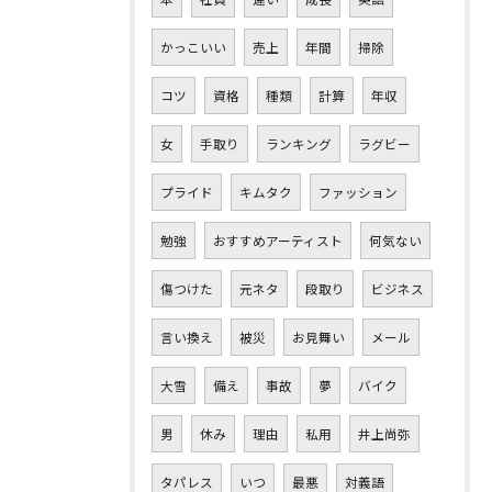
かっこいい
売上
年間
掃除
コツ
資格
種類
計算
年収
女
手取り
ランキング
ラグビー
プライド
キムタク
ファッション
勉強
おすすめアーティスト
何気ない
傷つけた
元ネタ
段取り
ビジネス
言い換え
被災
お見舞い
メール
大雪
備え
事故
夢
バイク
男
休み
理由
私用
井上尚弥
タパレス
いつ
最悪
対義語