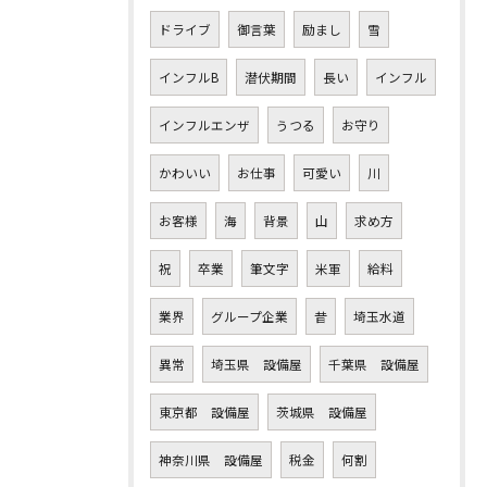
ドライブ
御言葉
励まし
雪
インフルB
潜伏期間
長い
インフル
インフルエンザ
うつる
お守り
かわいい
お仕事
可愛い
川
お客様
海
背景
山
求め方
祝
卒業
筆文字
米軍
給料
業界
グループ企業
昔
埼玉水道
異常
埼玉県 設備屋
千葉県 設備屋
東京都 設備屋
茨城県 設備屋
神奈川県 設備屋
税金
何割