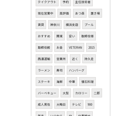
テイクアウト
予約
主任技術者
現在営業中
高評価
あつ森
置き場
賃貸
神奈川
横浜支店
プール
おすすめ
関東
安い
取締役様
取締役殿
お金
VETERAN
2015
西濃運輸
営業所
近く
持久走
ラーメン
寿司
ハンバーグ
ステーキ
海鮮
中華
懐石料理
バーベキュー
大型
カロリー
二郎
成人男性
大晦日
テレビ
900
年末
いつから
分
仕事納め