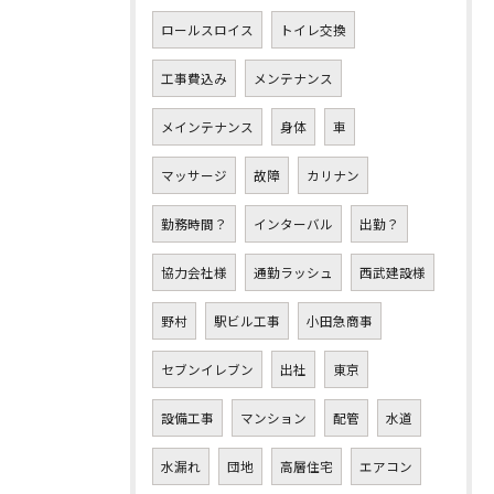
ロールスロイス
トイレ交換
工事費込み
メンテナンス
メインテナンス
身体
車
マッサージ
故障
カリナン
勤務時間？
インターバル
出勤？
協力会社様
通勤ラッシュ
西武建設様
野村
駅ビル工事
小田急商事
セブンイレブン
出社
東京
設備工事
マンション
配管
水道
水漏れ
団地
高層住宅
エアコン