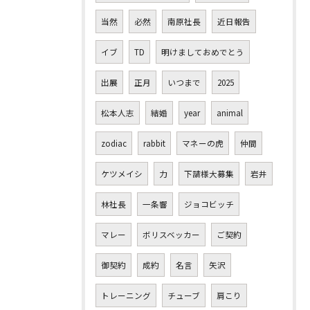
当然
必然
南原社長
近日報告
イブ
TD
明けましておめでとう
出展
正月
いつまで
2025
松本人志
結婚
year
animal
zodiac
rabbit
マネーの虎
仲間
ケツメイシ
力
下請様大募集
岩井
林社長
一条響
ジョコビッチ
マレー
ボリスベッカー
ご契約
御契約
成約
名言
矢沢
トレーニング
チューブ
肩こり