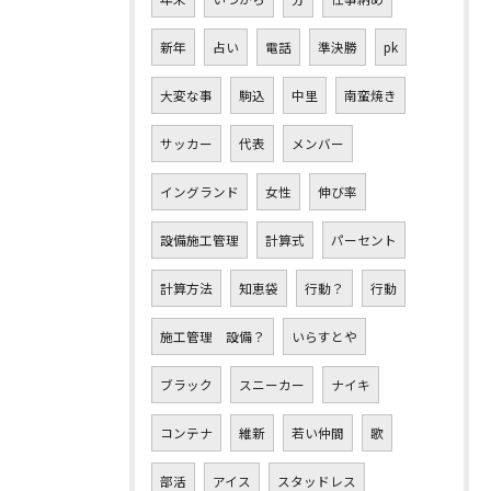
新年
占い
電話
準決勝
pk
大変な事
駒込
中里
南蛮焼き
サッカー
代表
メンバー
イングランド
女性
伸び率
設備施工管理
計算式
パーセント
計算方法
知恵袋
行動？
行動
施工管理 設備？
いらすとや
ブラック
スニーカー
ナイキ
コンテナ
維新
若い仲間
歌
部活
アイス
スタッドレス