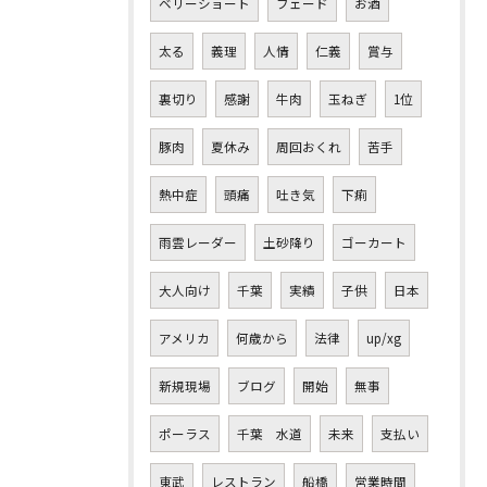
ベリーショート
フェード
お酒
太る
義理
人情
仁義
賞与
裏切り
感謝
牛肉
玉ねぎ
1位
豚肉
夏休み
周回おくれ
苦手
熱中症
頭痛
吐き気
下痢
雨雲レーダー
土砂降り
ゴーカート
大人向け
千葉
実績
子供
日本
アメリカ
何歳から
法律
up/xg
新規現場
ブログ
開始
無事
ポーラス
千葉 水道
未来
支払い
東武
レストラン
船橋
営業時間