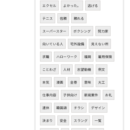
エクセル
よかった。
逃げる
テニス
信頼
頼れる
スーパースター
ボクシング
努力家
向いている人
宅外設備
見えない所
求職
ハローワーク
福岡
雇用保険
ことわざ
人材
志望動機
例文
本気
漫画
全巻
意味
大工
仕事内容
子供向け
新規案件
お礼
連休
韓国語
チラシ
デザイン
決まり
安全
スラング
一覧