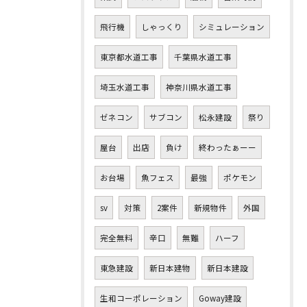
飛行機
しゃっくり
シミュレーション
東京都水道工事
千葉県水道工事
埼玉水道工事
神奈川県水道工事
ゼネコン
サブコン
松永建設
祭り
屋台
出店
負け
終わったぁーー
お台場
魚フェス
最強
ポケモン
sv
対策
2案件
新規物件
外国
完全無料
辛口
無難
ハーフ
東急建設
新日本建物
新日本建設
生和コーポレーション
Goway建設