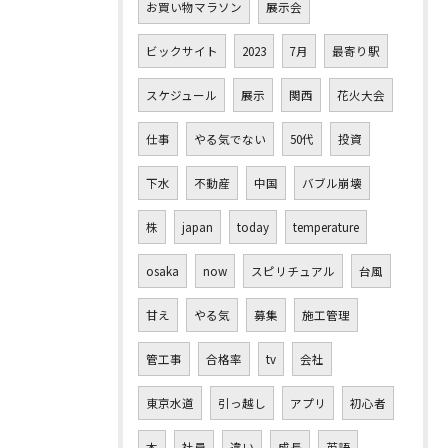
お買い物マラソン
展示会
ビックサイト
2023
7月
最寄り駅
スケジュール
展示
関西
花火大会
仕事
やる気でない
50代
投資
下水
不動産
中国
バブル崩壊
株
japan
today
temperature
osaka
now
スピリチュアル
台風
甘え
やる気
募集
施工管理
管工事
合格率
tv
会社
東京水道
引っ越し
アプリ
初心者
本
社員
違い
成長
英語