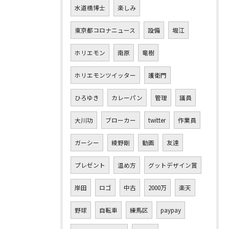
水道橋博士
楽しみ
東京都コロナニュース
設備
堀江
ホリエモン
南原
竜樹
ホリエモンツイッター
護衛門
ひろゆき
カレーパン
管理
議員
大川功
ブローカー
twitter
作業員
ガーシー
綾野剛
動画
友達
プレゼント
温め方
グットデザイン賞
岸田
ロゴ
中古
2000万
楽天
野球
自転車
練馬区
paypay