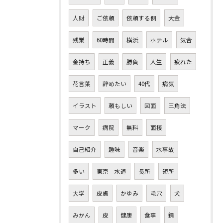
人財
ご依頼
依頼する側
大金
残業
60時間
横浜
ホテル
気合
金持ち
正義
勝負
人生
疲れた
花言葉
辞めたい
40代
病気
イラスト
頼もしい
図面
三角法
マーク
病院
無料
面接
自己紹介
趣味
音楽
水事故
多い
東京 水道
長所
短所
大学
皮膚
かゆみ
毛穴
犬
みかん
皮
健康
食事
錆