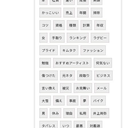
本
社員
違い
成長
英語
かっこいい
売上
年間
掃除
コツ
資格
種類
計算
年収
女
手取り
ランキング
ラグビー
プライド
キムタク
ファッション
勉強
おすすめアーティスト
何気ない
傷つけた
元ネタ
段取り
ビジネス
言い換え
被災
お見舞い
メール
大雪
備え
事故
夢
バイク
男
休み
理由
私用
井上尚弥
タパレス
いつ
最悪
対義語