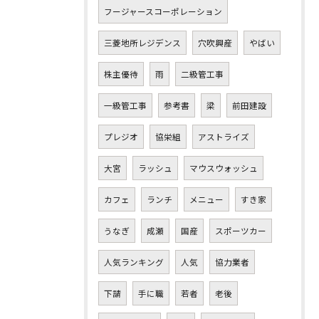
フージャースコーポレーション
三菱地所レジデンス
穴吹興産
やばい
株主優待
雨
二級管工事
一級管工事
参考書
梁
前田建設
プレジオ
協栄組
アストライズ
大宮
ラッシュ
マウスウォッシュ
カフェ
ランチ
メニュー
すき家
うなぎ
成瀬
国産
スポーツカー
人気ランキング
人気
協力業者
下請
手に職
若者
老後