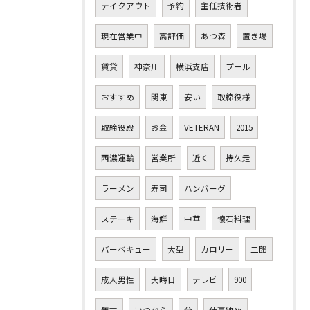
テイクアウト
予約
主任技術者
現在営業中
高評価
あつ森
置き場
賃貸
神奈川
横浜支店
プール
おすすめ
関東
安い
取締役様
取締役殿
お金
VETERAN
2015
西濃運輸
営業所
近く
持久走
ラーメン
寿司
ハンバーグ
ステーキ
海鮮
中華
懐石料理
バーベキュー
大型
カロリー
二郎
成人男性
大晦日
テレビ
900