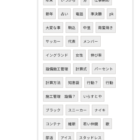
年末
いつから
分
仕事納め
新年
占い
電話
準決勝
pk
大変な事
駒込
中里
南蛮焼き
サッカー
代表
メンバー
イングランド
女性
伸び率
設備施工管理
計算式
パーセント
計算方法
知恵袋
行動？
行動
施工管理 設備？
いらすとや
ブラック
スニーカー
ナイキ
コンテナ
維新
若い仲間
歌
部活
アイス
スタッドレス