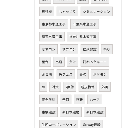
飛行機
しゃっくり
シミュレーション
東京都水道工事
千葉県水道工事
埼玉水道工事
神奈川県水道工事
ゼネコン
サブコン
松永建設
祭り
屋台
出店
負け
終わったぁーー
お台場
魚フェス
最強
ポケモン
sv
対策
2案件
新規物件
外国
完全無料
辛口
無難
ハーフ
東急建設
新日本建物
新日本建設
生和コーポレーション
Goway建設