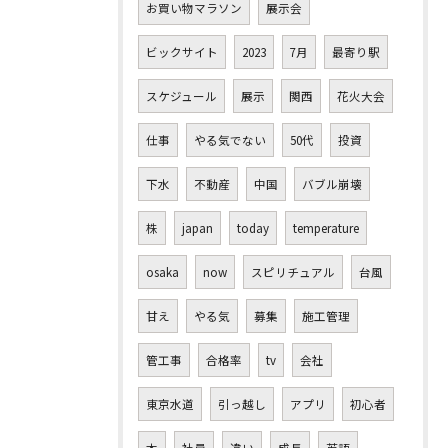
お買い物マラソン
展示会
ビックサイト
2023
7月
最寄り駅
スケジュール
展示
関西
花火大会
仕事
やる気でない
50代
投資
下水
不動産
中国
バブル崩壊
株
japan
today
temperature
osaka
now
スピリチュアル
台風
甘え
やる気
募集
施工管理
管工事
合格率
tv
会社
東京水道
引っ越し
アプリ
初心者