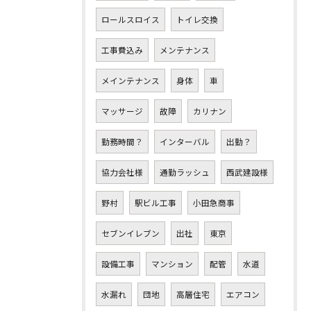
ロールスロイス
トイレ交換
工事費込み
メンテナンス
メインテナンス
身体
車
マッサージ
故障
カリナン
勤務時間？
インターバル
出勤？
協力会社様
通勤ラッシュ
西武建設様
野村
駅ビル工事
小田急商事
セブンイレブン
出社
東京
設備工事
マンション
配管
水道
水漏れ
団地
高層住宅
エアコン