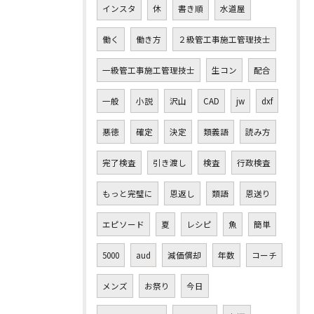
インスタ
休
書き順
水道屋
働く
働き方
２級管工事施工管理技士
一級管工事施工管理技士
生コン
配合
一般
小説
沢山
CAD
jw
dxf
悪徳
確定
決定
類義語
読み方
完了検査
引き渡し
検査
行政検査
もっと完璧に
恩返し
類語
恩送り
エピソード
夏
レシピ
魚
簡単
5000
aud
減価償却
年数
コーチ
メンズ
お祭り
今日