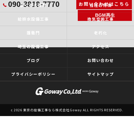
090-3818-7770
お問い合わせはこちら
よくある質問
当社の特徴
BGM再生
給排水設備工事
換気空調工事
護衛門
老朽化
埼玉の設備工事
アクセス
ブログ
お問い合わせ
プライバシーポリシー
サイトマップ
c 2026 東京の設備工事なら株式会社Goway ALL RIGHTS RESERVED.