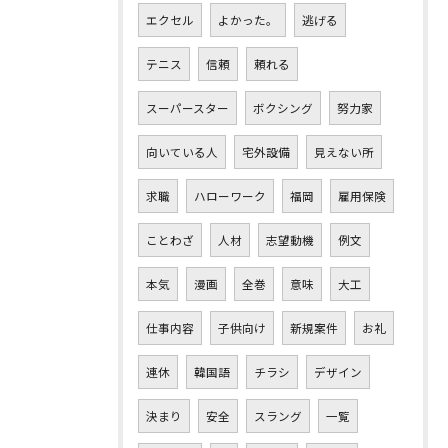
エクセル
よかった。
逃げる
テニス
信頼
頼れる
スーパースター
ボクシング
努力家
向いている人
宅外設備
見えない所
求職
ハローワーク
福岡
雇用保険
ことわざ
人材
志望動機
例文
本気
漫画
全巻
意味
大工
仕事内容
子供向け
新規案件
お礼
連休
韓国語
チラシ
デザイン
決まり
安全
スラング
一覧