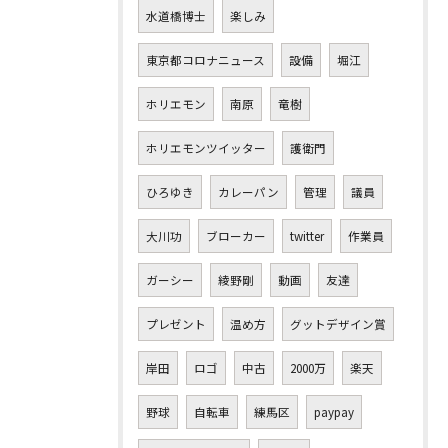
水道橋博士
楽しみ
東京都コロナニュース
設備
堀江
ホリエモン
南原
竜樹
ホリエモンツイッター
護衛門
ひろゆき
カレーパン
管理
議員
大川功
ブローカー
twitter
作業員
ガーシー
綾野剛
動画
友達
プレゼント
温め方
グットデザイン賞
岸田
ロゴ
中古
2000万
楽天
野球
自転車
練馬区
paypay