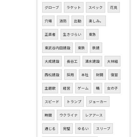
グローブ
ラケット
スペック
花見
穴場
消防
出動
楽しみ。
正直者
生きづらい
東急
東武谷内田建設
東鉄
鉄建
大成建設
長谷工
清水建設
大林組
西松建設
採用
本社
財閥
復習
主題歌
経営
ゲーム
晴
女の子
スピード
トランプ
ジョーカー
時間
ウクライナ
レアアース
通じる
完璧
ゆるい
スリーブ