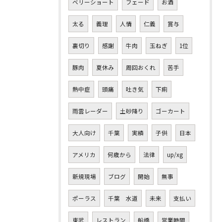
ベリーショート
フェード
お酒
太る
義理
人情
仁義
賞与
裏切り
感謝
牛肉
玉ねぎ
1位
豚肉
夏休み
周回おくれ
苦手
熱中症
頭痛
吐き気
下痢
雨雲レーダー
土砂降り
ゴーカート
大人向け
千葉
実績
子供
日本
アメリカ
何歳から
法律
up/xg
新規現場
ブログ
開始
無事
ポーラス
千葉 水道
未来
支払い
東武
レストラン
船橋
営業時間