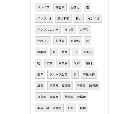
ドライブ
御言葉
励まし
雪
インフルB
潜伏期間
長い
インフル
インフルエンザ
うつる
お守り
かわいい
お仕事
可愛い
川
お客様
海
背景
山
求め方
祝
卒業
筆文字
米軍
給料
業界
グループ企業
昔
埼玉水道
異常
埼玉県 設備屋
千葉県 設備屋
東京都 設備屋
茨城県 設備屋
神奈川県 設備屋
税金
何割