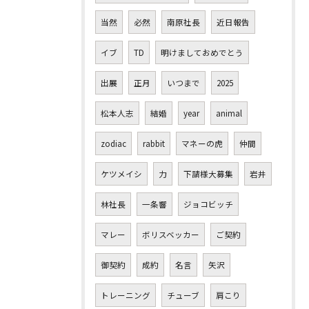
当然
必然
南原社長
近日報告
イブ
TD
明けましておめでとう
出展
正月
いつまで
2025
松本人志
結婚
year
animal
zodiac
rabbit
マネーの虎
仲間
ケツメイシ
力
下請様大募集
岩井
林社長
一条響
ジョコビッチ
マレー
ボリスベッカー
ご契約
御契約
成約
名言
矢沢
トレーニング
チューブ
肩こり