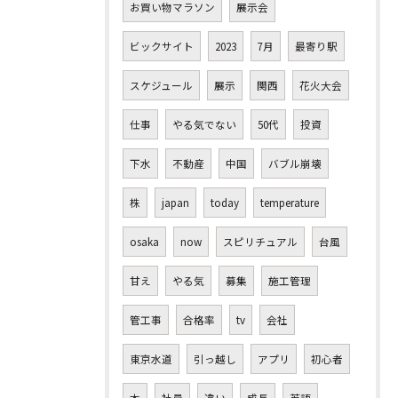
お買い物マラソン
展示会
ビックサイト
2023
7月
最寄り駅
スケジュール
展示
関西
花火大会
仕事
やる気でない
50代
投資
下水
不動産
中国
バブル崩壊
株
japan
today
temperature
osaka
now
スピリチュアル
台風
甘え
やる気
募集
施工管理
管工事
合格率
tv
会社
東京水道
引っ越し
アプリ
初心者
本
社員
違い
成長
英語