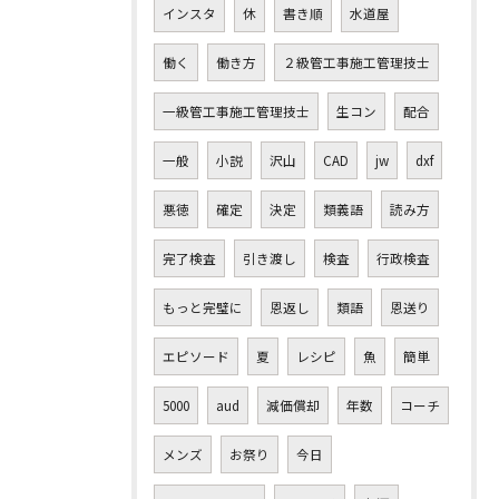
インスタ
休
書き順
水道屋
働く
働き方
２級管工事施工管理技士
一級管工事施工管理技士
生コン
配合
一般
小説
沢山
CAD
jw
dxf
悪徳
確定
決定
類義語
読み方
完了検査
引き渡し
検査
行政検査
もっと完璧に
恩返し
類語
恩送り
エピソード
夏
レシピ
魚
簡単
5000
aud
減価償却
年数
コーチ
メンズ
お祭り
今日