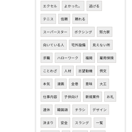
エクセル
よかった。
逃げる
テニス
信頼
頼れる
スーパースター
ボクシング
努力家
向いている人
宅外設備
見えない所
求職
ハローワーク
福岡
雇用保険
ことわざ
人材
志望動機
例文
本気
漫画
全巻
意味
大工
仕事内容
子供向け
新規案件
お礼
連休
韓国語
チラシ
デザイン
決まり
安全
スラング
一覧