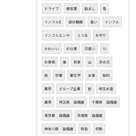
ドライブ
御言葉
励まし
雪
インフルB
潜伏期間
長い
インフル
インフルエンザ
うつる
お守り
かわいい
お仕事
可愛い
川
お客様
海
背景
山
求め方
祝
卒業
筆文字
米軍
給料
業界
グループ企業
昔
埼玉水道
異常
埼玉県 設備屋
千葉県 設備屋
東京都 設備屋
茨城県 設備屋
神奈川県 設備屋
税金
何割