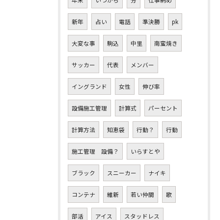
新年
占い
電話
準決勝
pk
大変な事
駒込
中里
南蛮焼き
サッカー
代表
メンバー
イングランド
女性
伸び率
設備施工管理
計算式
パーセント
計算方法
知恵袋
行動？
行動
施工管理 設備？
いらすとや
ブラック
スニーカー
ナイキ
コンテナ
維新
若い仲間
歌
部活
アイス
スタッドレス