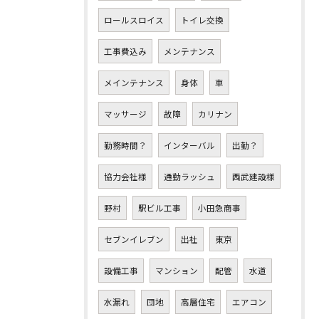
ロールスロイス
トイレ交換
工事費込み
メンテナンス
メインテナンス
身体
車
マッサージ
故障
カリナン
勤務時間？
インターバル
出勤？
協力会社様
通勤ラッシュ
西武建設様
野村
駅ビル工事
小田急商事
セブンイレブン
出社
東京
設備工事
マンション
配管
水道
水漏れ
団地
高層住宅
エアコン