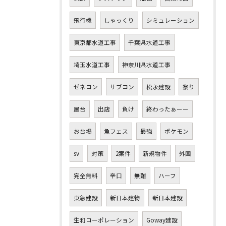
飛行機
しゃっくり
シミュレーション
東京都水道工事
千葉県水道工事
埼玉水道工事
神奈川県水道工事
ゼネコン
サブコン
松永建設
祭り
屋台
出店
負け
終わったぁーー
お台場
魚フェス
最強
ポケモン
sv
対策
2案件
新規物件
外国
完全無料
辛口
無難
ハーフ
東急建設
新日本建物
新日本建設
生和コーポレーション
Goway建設