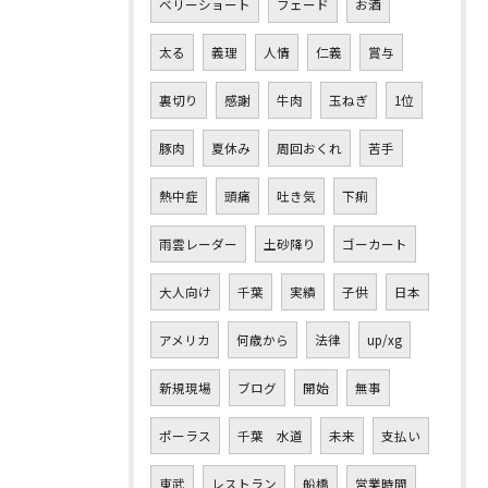
ベリーショート
フェード
お酒
太る
義理
人情
仁義
賞与
裏切り
感謝
牛肉
玉ねぎ
1位
豚肉
夏休み
周回おくれ
苦手
熱中症
頭痛
吐き気
下痢
雨雲レーダー
土砂降り
ゴーカート
大人向け
千葉
実績
子供
日本
アメリカ
何歳から
法律
up/xg
新規現場
ブログ
開始
無事
ポーラス
千葉 水道
未来
支払い
東武
レストラン
船橋
営業時間