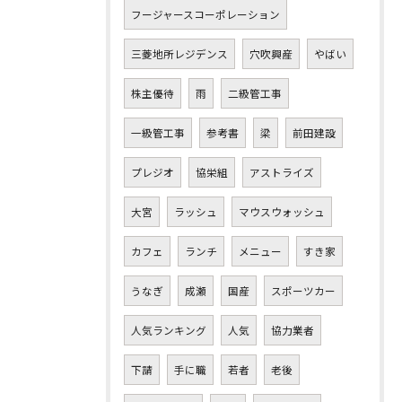
フージャースコーポレーション
三菱地所レジデンス
穴吹興産
やばい
株主優待
雨
二級管工事
一級管工事
参考書
梁
前田建設
プレジオ
協栄組
アストライズ
大宮
ラッシュ
マウスウォッシュ
カフェ
ランチ
メニュー
すき家
うなぎ
成瀬
国産
スポーツカー
人気ランキング
人気
協力業者
下請
手に職
若者
老後