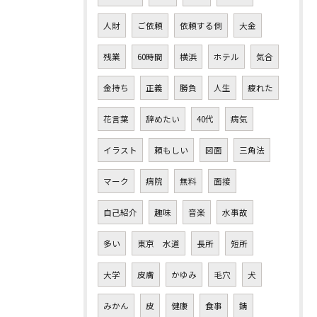
人財
ご依頼
依頼する側
大金
残業
60時間
横浜
ホテル
気合
金持ち
正義
勝負
人生
疲れた
花言葉
辞めたい
40代
病気
イラスト
頼もしい
図面
三角法
マーク
病院
無料
面接
自己紹介
趣味
音楽
水事故
多い
東京 水道
長所
短所
大学
皮膚
かゆみ
毛穴
犬
みかん
皮
健康
食事
錆