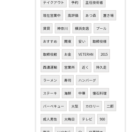
テイクアウト
予約
主任技術者
現在営業中
高評価
あつ森
置き場
賃貸
神奈川
横浜支店
プール
おすすめ
関東
安い
取締役様
取締役殿
お金
VETERAN
2015
西濃運輸
営業所
近く
持久走
ラーメン
寿司
ハンバーグ
ステーキ
海鮮
中華
懐石料理
バーベキュー
大型
カロリー
二郎
成人男性
大晦日
テレビ
900
年末
いつから
分
仕事納め