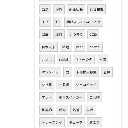
当然
必然
南原社長
近日報告
イブ
TD
明けましておめでとう
出展
正月
いつまで
2025
松本人志
結婚
year
animal
zodiac
rabbit
マネーの虎
仲間
ケツメイシ
力
下請様大募集
岩井
林社長
一条響
ジョコビッチ
マレー
ボリスベッカー
ご契約
御契約
成約
名言
矢沢
トレーニング
チューブ
肩こり