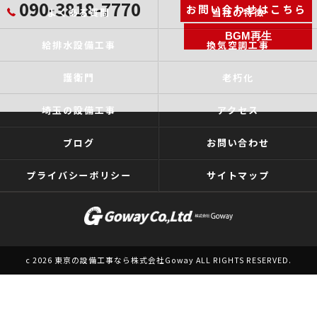
090-3818-7770
お問い合わせはこちら
よくある質問
当社の特徴
BGM再生
給排水設備工事
換気空調工事
護衛門
老朽化
埼玉の設備工事
アクセス
ブログ
お問い合わせ
プライバシーポリシー
サイトマップ
c 2026 東京の設備工事なら株式会社Goway ALL RIGHTS RESERVED.