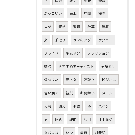
かっこいい
売上
年間
掃除
コツ
資格
種類
計算
年収
女
手取り
ランキング
ラグビー
プライド
キムタク
ファッション
勉強
おすすめアーティスト
何気ない
傷つけた
元ネタ
段取り
ビジネス
言い換え
被災
お見舞い
メール
大雪
備え
事故
夢
バイク
男
休み
理由
私用
井上尚弥
タパレス
いつ
最悪
対義語