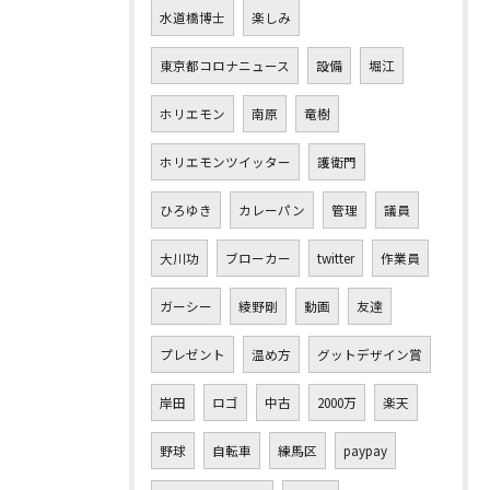
水道橋博士
楽しみ
東京都コロナニュース
設備
堀江
ホリエモン
南原
竜樹
ホリエモンツイッター
護衛門
ひろゆき
カレーパン
管理
議員
大川功
ブローカー
twitter
作業員
ガーシー
綾野剛
動画
友達
プレゼント
温め方
グットデザイン賞
岸田
ロゴ
中古
2000万
楽天
野球
自転車
練馬区
paypay