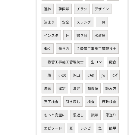
連休
韓国語
チラシ
デザイン
決まり
安全
スラング
一覧
インスタ
休
書き順
水道屋
働く
働き方
２級管工事施工管理技士
一級管工事施工管理技士
生コン
配合
一般
小説
沢山
CAD
jw
dxf
悪徳
確定
決定
類義語
読み方
完了検査
引き渡し
検査
行政検査
もっと完璧に
恩返し
類語
恩送り
エピソード
夏
レシピ
魚
簡単