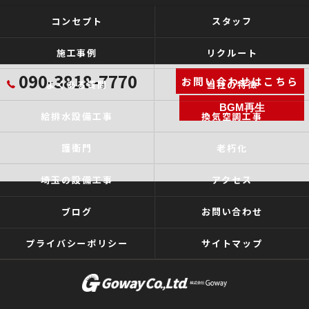
コンセプト
スタッフ
施工事例
リクルート
090-3818-7770
お問い合わせはこちら
よくある質問
当社の特徴
BGM再生
給排水設備工事
換気空調工事
護衛門
老朽化
埼玉の設備工事
アクセス
ブログ
お問い合わせ
プライバシーポリシー
サイトマップ