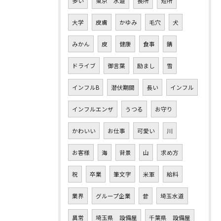
多い
東京 水道
長所
短所
大学
皮膚
かゆみ
毛穴
犬
みかん
皮
健康
食事
錆
ドライブ
御言葉
励まし
雪
インフルB
潜伏期間
長い
インフル
インフルエンザ
うつる
お守り
かわいい
お仕事
可愛い
川
お客様
海
背景
山
求め方
祝
卒業
筆文字
米軍
給料
業界
グループ企業
昔
埼玉水道
異常
埼玉県 設備屋
千葉県 設備屋