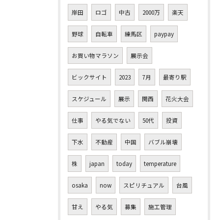
岸田
ロゴ
中古
2000万
楽天
野球
自転車
練馬区
paypay
お買い物マラソン
展示会
ビックサイト
2023
7月
最寄り駅
スケジュール
展示
関西
花火大会
仕事
やる気でない
50代
投資
下水
不動産
中国
バブル崩壊
株
japan
today
temperature
osaka
now
スピリチュアル
台風
甘え
やる気
募集
施工管理