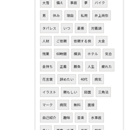
大雪
備え
事故
夢
バイク
男
休み
理由
私用
井上尚弥
タパレス
いつ
最悪
対義語
人財
ご依頼
依頼する側
大金
残業
60時間
横浜
ホテル
気合
金持ち
正義
勝負
人生
疲れた
花言葉
辞めたい
40代
病気
イラスト
頼もしい
図面
三角法
マーク
病院
無料
面接
自己紹介
趣味
音楽
水事故