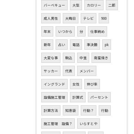
バーベキュー
大型
カロリー
二郎
成人男性
大晦日
テレビ
900
年末
いつから
分
仕事納め
新年
占い
電話
準決勝
pk
大変な事
駒込
中里
南蛮焼き
サッカー
代表
メンバー
イングランド
女性
伸び率
設備施工管理
計算式
パーセント
計算方法
知恵袋
行動？
行動
施工管理 設備？
いらすとや