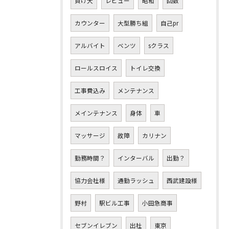
負け犬
レビュー
昭和
回数
カウンター
大型勝ち組
自己pr
アルバイト
ベンツ
sクラス
ロールスロイス
トイレ交換
工事費込み
メンテナンス
メインテナンス
身体
車
マッサージ
故障
カリナン
勤務時間？
インターバル
出勤？
協力会社様
通勤ラッシュ
西武建設様
野村
駅ビル工事
小田急商事
セブンイレブン
出社
東京