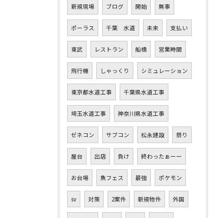
新規現場
ブログ
開始
無事
ポーラス
千葉 水道
未来
支払い
東武
レストラン
船橋
営業時間
飛行機
しゃっくり
シミュレーション
東京都水道工事
千葉県水道工事
埼玉水道工事
神奈川県水道工事
ゼネコン
サブコン
松永建設
祭り
屋台
出店
負け
終わったぁーー
お台場
魚フェス
最強
ポケモン
sv
対策
2案件
新規物件
外国