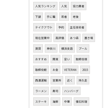
人気ランキング
人気
協力業者
下請
手に職
若者
老後
テイクアウト
予約
主任技術者
現在営業中
高評価
あつ森
置き場
賃貸
神奈川
横浜支店
プール
おすすめ
関東
安い
取締役様
取締役殿
お金
VETERAN
2015
西濃運輸
営業所
近く
持久走
ラーメン
寿司
ハンバーグ
ステーキ
海鮮
中華
懐石料理