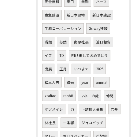
完全無料
辛口
無難
ハーフ
東急建設
新日本建物
新日本建設
生和コーポレーション
Goway建設
当然
必然
南原社長
近日報告
イブ
TD
明けましておめでとう
出展
正月
いつまで
2025
松本人志
結婚
year
animal
zodiac
rabbit
マネーの虎
仲間
ケツメイシ
力
下請様大募集
岩井
林社長
一条響
ジョコビッチ
マレー
ボリスベッカー
ご契約