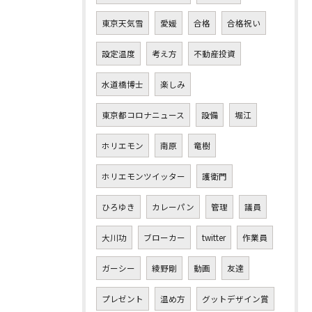
東京天気雪
愛媛
合格
合格祝い
設定温度
考え方
不動産投資
水道橋博士
楽しみ
東京都コロナニュース
設備
堀江
ホリエモン
南原
竜樹
ホリエモンツイッター
護衛門
ひろゆき
カレーパン
管理
議員
大川功
ブローカー
twitter
作業員
ガーシー
綾野剛
動画
友達
プレゼント
温め方
グットデザイン賞