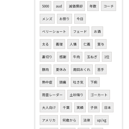
5000
aud
減価償却
年数
コーチ
メンズ
お祭り
今日
ベリーショート
フェード
お酒
太る
義理
人情
仁義
賞与
裏切り
感謝
牛肉
玉ねぎ
1位
豚肉
夏休み
周回おくれ
苦手
熱中症
頭痛
吐き気
下痢
雨雲レーダー
土砂降り
ゴーカート
大人向け
千葉
実績
子供
日本
アメリカ
何歳から
法律
up/xg