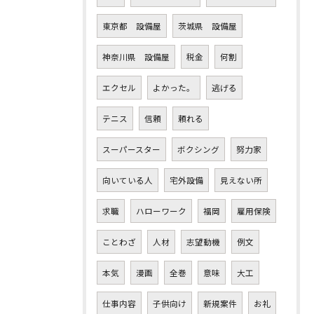
東京都 設備屋
茨城県 設備屋
神奈川県 設備屋
税金
何割
エクセル
よかった。
逃げる
テニス
信頼
頼れる
スーパースター
ボクシング
努力家
向いている人
宅外設備
見えない所
求職
ハローワーク
福岡
雇用保険
ことわざ
人材
志望動機
例文
本気
漫画
全巻
意味
大工
仕事内容
子供向け
新規案件
お礼