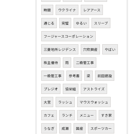
時間
ウクライナ
レアアース
通じる
完璧
ゆるい
スリーブ
フージャースコーポレーション
三菱地所レジデンス
穴吹興産
やばい
株主優待
雨
二級管工事
一級管工事
参考書
梁
前田建設
プレジオ
協栄組
アストライズ
大宮
ラッシュ
マウスウォッシュ
カフェ
ランチ
メニュー
すき家
うなぎ
成瀬
国産
スポーツカー