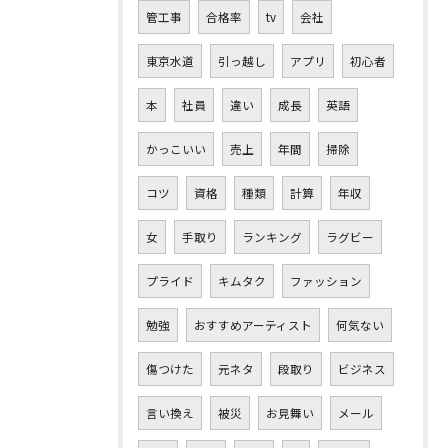
管工事
合格率
tv
会社
東京水道
引っ越し
アプリ
初心者
本
社員
違い
成長
英語
かっこいい
売上
年間
掃除
コツ
資格
種類
計算
年収
女
手取り
ランキング
ラグビー
プライド
キムタク
ファッション
勉強
おすすめアーティスト
何気ない
傷つけた
元ネタ
段取り
ビジネス
言い換え
被災
お見舞い
メール