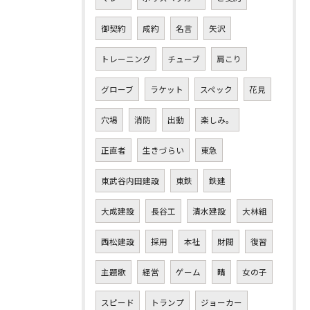
御契約
成約
名言
矢沢
トレーニング
チューブ
肩こり
グローブ
ラケット
スペック
花見
穴場
消防
出動
楽しみ。
正直者
生きづらい
東急
東武谷内田建設
東鉄
鉄建
大成建設
長谷工
清水建設
大林組
西松建設
採用
本社
財閥
復習
主題歌
経営
ゲーム
晴
女の子
スピード
トランプ
ジョーカー