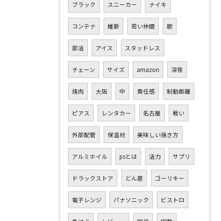
ブラック
スニーカー
ナイキ
コンテナ
維新
若い仲間
歌
部活
アイス
スタッドレス
チェーン
サイズ
amazon
深夜
焼肉
大阪
中
責任感
制動距離
ピアス
レンタカー
名古屋
戦い
外部配管
保温材
美味しい焼き方
アルミホイル
psとは
活力
サプリ
ドラックストア
どん底
ゴーリキー
電子レンジ
パナソニック
ビストロ