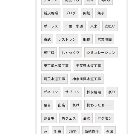
新規現場
ブログ
開始
無事
ポーラス
千葉 水道
未来
支払い
東武
レストラン
船橋
営業時間
飛行機
しゃっくり
シミュレーション
東京都水道工事
千葉県水道工事
埼玉水道工事
神奈川県水道工事
ゼネコン
サブコン
松永建設
祭り
屋台
出店
負け
終わったぁーー
お台場
魚フェス
最強
ポケモン
sv
対策
2案件
新規物件
外国