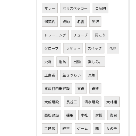
マレー
ボリスベッカー
ご契約
御契約
成約
名言
矢沢
トレーニング
チューブ
肩こり
グローブ
ラケット
スペック
花見
穴場
消防
出動
楽しみ。
正直者
生きづらい
東急
東武谷内田建設
東鉄
鉄建
大成建設
長谷工
清水建設
大林組
西松建設
採用
本社
財閥
復習
主題歌
経営
ゲーム
晴
女の子