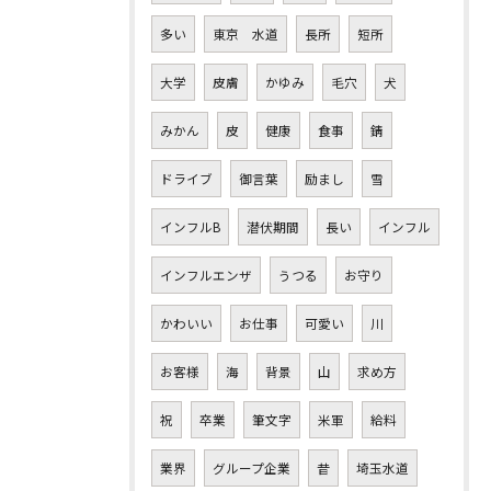
多い
東京 水道
長所
短所
大学
皮膚
かゆみ
毛穴
犬
みかん
皮
健康
食事
錆
ドライブ
御言葉
励まし
雪
インフルB
潜伏期間
長い
インフル
インフルエンザ
うつる
お守り
かわいい
お仕事
可愛い
川
お客様
海
背景
山
求め方
祝
卒業
筆文字
米軍
給料
業界
グループ企業
昔
埼玉水道