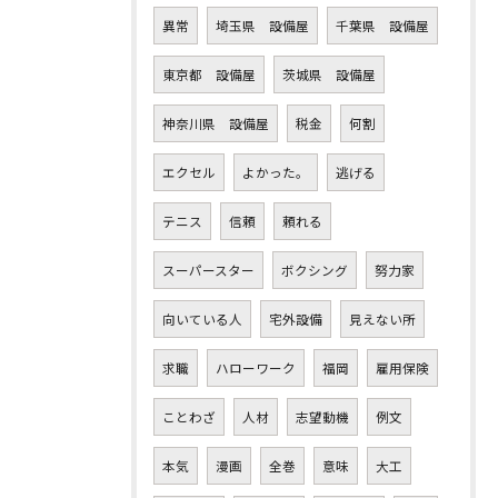
異常
埼玉県 設備屋
千葉県 設備屋
東京都 設備屋
茨城県 設備屋
神奈川県 設備屋
税金
何割
エクセル
よかった。
逃げる
テニス
信頼
頼れる
スーパースター
ボクシング
努力家
向いている人
宅外設備
見えない所
求職
ハローワーク
福岡
雇用保険
ことわざ
人材
志望動機
例文
本気
漫画
全巻
意味
大工