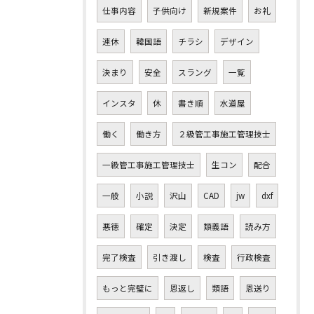
仕事内容
子供向け
新規案件
お礼
連休
韓国語
チラシ
デザイン
決まり
安全
スラング
一覧
インスタ
休
書き順
水道屋
働く
働き方
２級管工事施工管理技士
一級管工事施工管理技士
生コン
配合
一般
小説
沢山
CAD
jw
dxf
悪徳
確定
決定
類義語
読み方
完了検査
引き渡し
検査
行政検査
もっと完璧に
恩返し
類語
恩送り