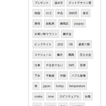
プレゼント
温め方
グットデザイン賞
岸田
ロゴ
中古
2000万
楽天
野球
自転車
練馬区
paypay
お買い物マラソン
展示会
ビックサイト
2023
7月
最寄り駅
スケジュール
展示
関西
花火大会
仕事
やる気でない
50代
投資
下水
不動産
中国
バブル崩壊
株
japan
today
temperature
osaka
now
スピリチュアル
台風