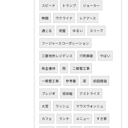
スピード
トランプ
ジョーカー
時間
ウクライナ
レアアース
通じる
完璧
ゆるい
スリーブ
フージャースコーポレーション
三菱地所レジデンス
穴吹興産
やばい
株主優待
雨
二級管工事
一級管工事
参考書
梁
前田建設
プレジオ
協栄組
アストライズ
大宮
ラッシュ
マウスウォッシュ
カフェ
ランチ
メニュー
すき家