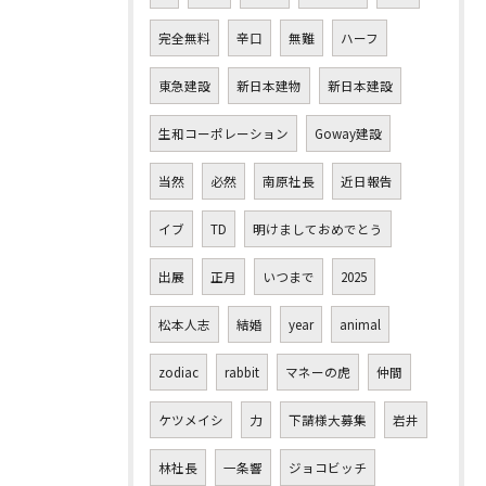
完全無料
辛口
無難
ハーフ
東急建設
新日本建物
新日本建設
生和コーポレーション
Goway建設
当然
必然
南原社長
近日報告
イブ
TD
明けましておめでとう
出展
正月
いつまで
2025
松本人志
結婚
year
animal
zodiac
rabbit
マネーの虎
仲間
ケツメイシ
力
下請様大募集
岩井
林社長
一条響
ジョコビッチ