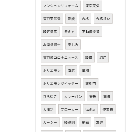
マンションリフォーム
東京天気
東京天気雪
愛媛
合格
合格祝い
設定温度
考え方
不動産投資
水道橋博士
楽しみ
東京都コロナニュース
設備
堀江
ホリエモン
南原
竜樹
ホリエモンツイッター
護衛門
ひろゆき
カレーパン
管理
議員
大川功
ブローカー
twitter
作業員
ガーシー
綾野剛
動画
友達