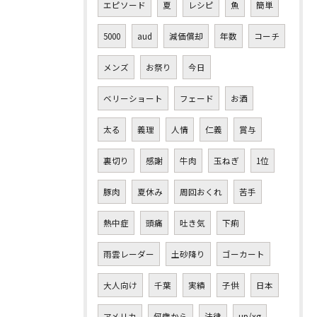
エピソード
夏
レシピ
魚
簡単
5000
aud
減価償却
年数
コーチ
メンズ
お祭り
今日
ベリーショート
フェード
お酒
太る
義理
人情
仁義
賞与
裏切り
感謝
牛肉
玉ねぎ
1位
豚肉
夏休み
周回おくれ
苦手
熱中症
頭痛
吐き気
下痢
雨雲レーダー
土砂降り
ゴーカート
大人向け
千葉
実績
子供
日本
アメリカ
何歳から
法律
up/xg