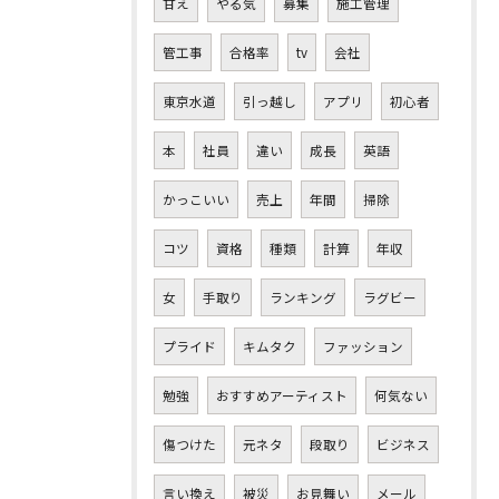
甘え
やる気
募集
施工管理
管工事
合格率
tv
会社
東京水道
引っ越し
アプリ
初心者
本
社員
違い
成長
英語
かっこいい
売上
年間
掃除
コツ
資格
種類
計算
年収
女
手取り
ランキング
ラグビー
プライド
キムタク
ファッション
勉強
おすすめアーティスト
何気ない
傷つけた
元ネタ
段取り
ビジネス
言い換え
被災
お見舞い
メール