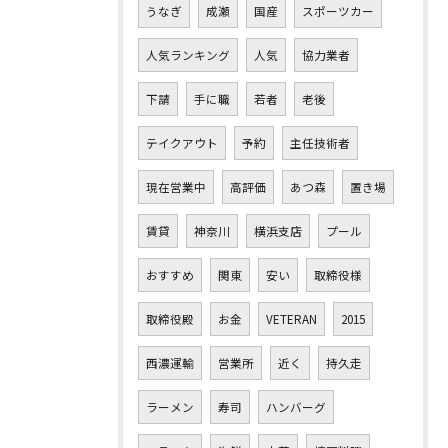
うなぎ
成瀬
国産
スポーツカー
人気ランキング
人気
協力業者
下請
手に職
若者
老後
テイクアウト
予約
主任技術者
現在営業中
高評価
あつ森
置き場
賃貸
神奈川
横浜支店
プール
おすすめ
関東
安い
取締役様
取締役殿
お金
VETERAN
2015
西濃運輸
営業所
近く
持久走
ラーメン
寿司
ハンバーグ