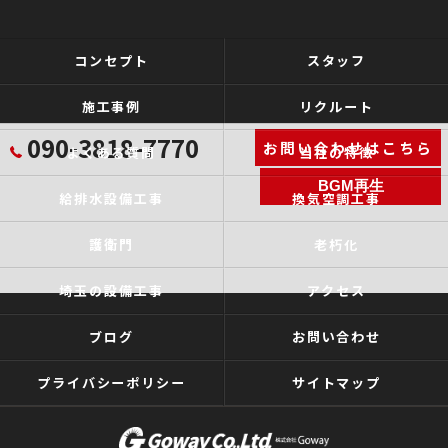
コンセプト
スタッフ
施工事例
リクルート
090-3818-7770
お問い合わせはこちら
よくある質問
当社の特徴
BGM再生
給排水設備工事
換気空調工事
護衛門
老朽化
埼玉の設備工事
アクセス
ブログ
お問い合わせ
プライバシーポリシー
サイトマップ