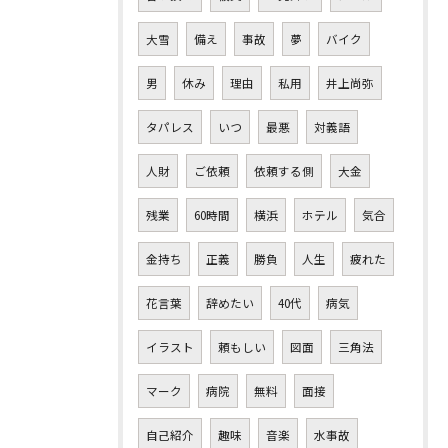
大雪
備え
事故
夢
バイク
男
休み
理由
私用
井上尚弥
タパレス
いつ
最悪
対義語
人財
ご依頼
依頼する側
大金
残業
60時間
横浜
ホテル
気合
金持ち
正義
勝負
人生
疲れた
花言葉
辞めたい
40代
病気
イラスト
頼もしい
図面
三角法
マーク
病院
無料
面接
自己紹介
趣味
音楽
水事故