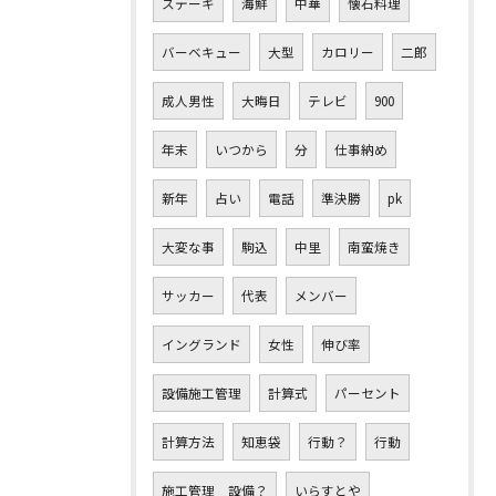
ステーキ
海鮮
中華
懐石料理
バーベキュー
大型
カロリー
二郎
成人男性
大晦日
テレビ
900
年末
いつから
分
仕事納め
新年
占い
電話
準決勝
pk
大変な事
駒込
中里
南蛮焼き
サッカー
代表
メンバー
イングランド
女性
伸び率
設備施工管理
計算式
パーセント
計算方法
知恵袋
行動？
行動
施工管理 設備？
いらすとや