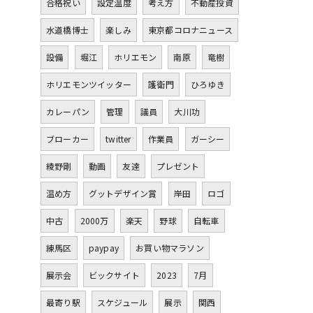
合格祝い
設定温度
考え方
不動産投資
水道橋博士
楽しみ
東京都コロナニュース
設備
堀江
ホリエモン
南原
竜樹
ホリエモンツイッター
護衛門
ひろゆき
カレーパン
管理
議員
大川功
ブローカー
twitter
作業員
ガーシー
綾野剛
動画
友達
プレゼント
温め方
グットデザイン賞
岸田
ロゴ
中古
2000万
楽天
野球
自転車
練馬区
paypay
お買い物マラソン
展示会
ビックサイト
2023
7月
最寄り駅
スケジュール
展示
関西