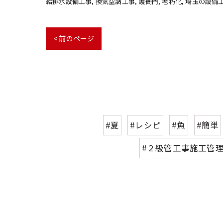
給排水設備工事
換気空調工事
護衛門
老朽化
埼玉の設備
< 前のページ
#夏
#レシピ
#魚
#簡単
#２級管工事施工管