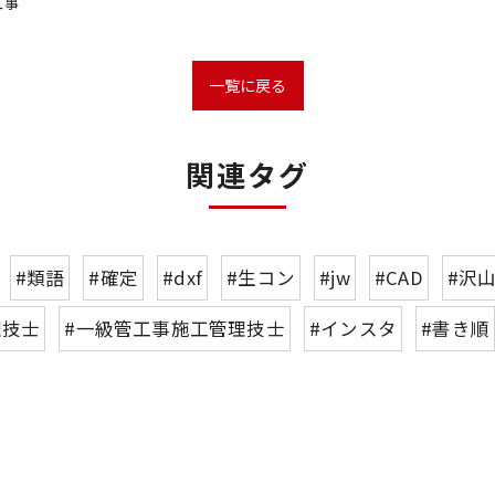
工事
一覧に戻る
関連タグ
#類語
#確定
#dxf
#生コン
#jw
#CAD
#沢
理技士
#一級管工事施工管理技士
#インスタ
#書き順