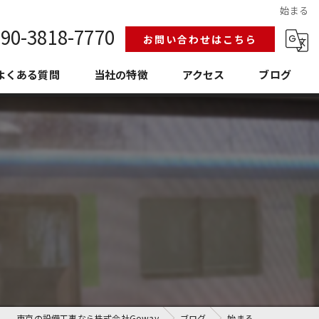
始まる
90-3818-7770
お問い合わせはこちら
よくある質問
当社の特徴
アクセス
ブログ
給排水設備工事
換気空調工事
護衛門
老朽化
埼玉の設備工事
東京の設備工事なら株式会社Goway
ブログ
始まる