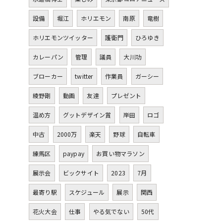
設備
堀江
ホリエモン
南原
竜樹
ホリエモンツイッター
護衛門
ひろゆき
カレーパン
管理
議員
大川功
ブローカー
twitter
作業員
ガーシー
綾野剛
動画
友達
プレゼント
温め方
グットデザイン賞
岸田
ロゴ
中古
2000万
楽天
野球
自転車
練馬区
paypay
お買い物マラソン
展示会
ビックサイト
2023
7月
最寄り駅
スケジュール
展示
関西
花火大会
仕事
やる気でない
50代