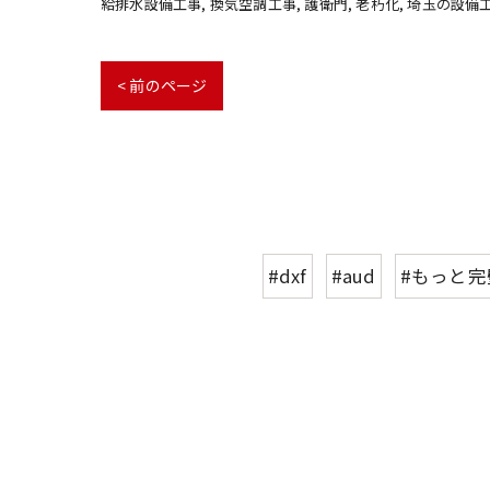
給排水設備工事
換気空調工事
護衛門
老朽化
埼玉の設備
< 前のページ
#dxf
#aud
#もっと完