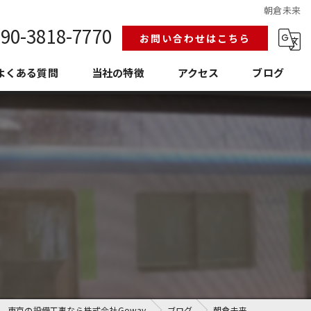
朝倉未来
90-3818-7770
お問い合わせはこちら
よくある質問
当社の特徴
アクセス
ブログ
給排水設備工事
換気空調工事
護衛門
老朽化
埼玉の設備工事
東京の設備工事なら株式会社Goway
ブログ
朝倉未来