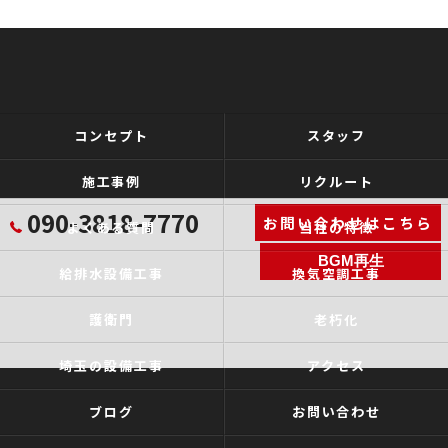
コンセプト
スタッフ
施工事例
リクルート
090-3818-7770
お問い合わせはこちら
よくある質問
当社の特徴
BGM再生
給排水設備工事
換気空調工事
護衛門
老朽化
埼玉の設備工事
アクセス
ブログ
お問い合わせ