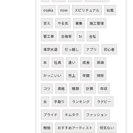
osaka
now
スピリチュアル
台風
甘え
やる気
募集
施工管理
管工事
合格率
tv
会社
東京水道
引っ越し
アプリ
初心者
本
社員
違い
成長
英語
かっこいい
売上
年間
掃除
コツ
資格
種類
計算
年収
女
手取り
ランキング
ラグビー
プライド
キムタク
ファッション
勉強
おすすめアーティスト
何気ない