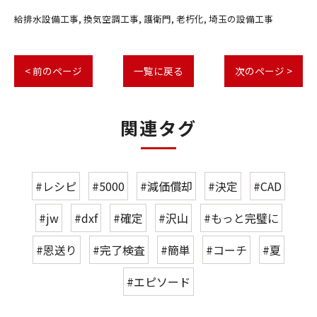
給排水設備工事
換気空調工事
護衛門
老朽化
埼玉の設備工事
< 前のページ
一覧に戻る
次のページ >
関連タグ
#レシピ
#5000
#減価償却
#決定
#CAD
#jw
#dxf
#確定
#沢山
#もっと完璧に
#恩送り
#完了検査
#簡単
#コーチ
#夏
#エピソード