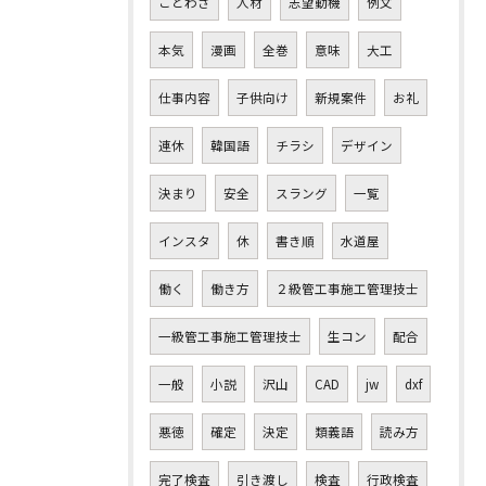
ことわざ
人材
志望動機
例文
本気
漫画
全巻
意味
大工
仕事内容
子供向け
新規案件
お礼
連休
韓国語
チラシ
デザイン
決まり
安全
スラング
一覧
インスタ
休
書き順
水道屋
働く
働き方
２級管工事施工管理技士
一級管工事施工管理技士
生コン
配合
一般
小説
沢山
CAD
jw
dxf
悪徳
確定
決定
類義語
読み方
完了検査
引き渡し
検査
行政検査