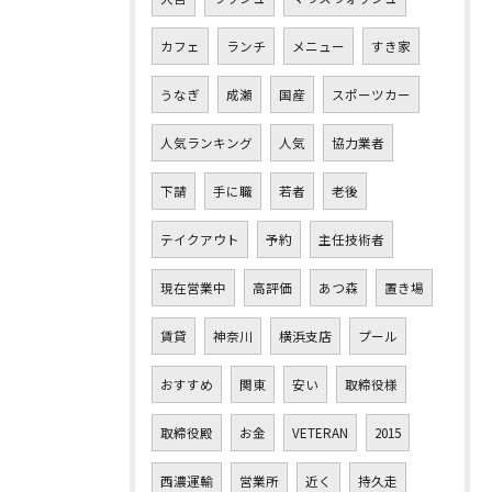
カフェ
ランチ
メニュー
すき家
うなぎ
成瀬
国産
スポーツカー
人気ランキング
人気
協力業者
下請
手に職
若者
老後
テイクアウト
予約
主任技術者
現在営業中
高評価
あつ森
置き場
賃貸
神奈川
横浜支店
プール
おすすめ
関東
安い
取締役様
取締役殿
お金
VETERAN
2015
西濃運輸
営業所
近く
持久走