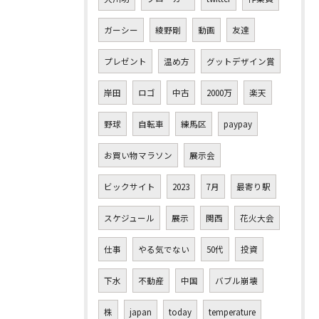
ガーシー
綾野剛
動画
友達
プレゼント
温め方
グットデザイン賞
岸田
ロゴ
中古
2000万
楽天
野球
自転車
練馬区
paypay
お買い物マラソン
展示会
ビックサイト
2023
7月
最寄り駅
スケジュール
展示
関西
花火大会
仕事
やる気でない
50代
投資
下水
不動産
中国
バブル崩壊
株
japan
today
temperature