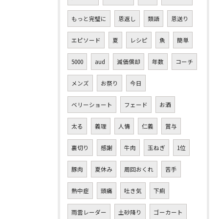
もっと完璧に
恩返し
類語
恩送り
エピソード
夏
レシピ
魚
簡単
5000
aud
減価償却
年数
コーチ
メンズ
お祭り
今日
ベリーショート
フェード
お酒
太る
義理
人情
仁義
賞与
裏切り
感謝
牛肉
玉ねぎ
1位
豚肉
夏休み
周回おくれ
苦手
熱中症
頭痛
吐き気
下痢
雨雲レーダー
土砂降り
ゴーカート