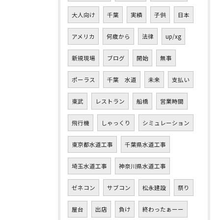
大人向け
千葉
実績
子供
日本
アメリカ
何歳から
法律
up/xg
新規現場
ブログ
開始
無事
ポーラス
千葉 水道
未来
支払い
東武
レストラン
船橋
営業時間
飛行機
しゃっくり
シミュレーション
東京都水道工事
千葉県水道工事
埼玉水道工事
神奈川県水道工事
ゼネコン
サブコン
松永建設
祭り
屋台
出店
負け
終わったぁーー