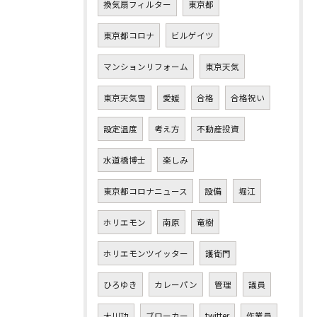
換気扇フィルター
東京都
東京都コロナ
ビルゲイツ
マンションリフォーム
東京天気
東京天気雪
愛媛
合格
合格祝い
設定温度
考え方
不動産投資
水道橋博士
楽しみ
東京都コロナニュース
設備
堀江
ホリエモン
南原
竜樹
ホリエモンツイッター
護衛門
ひろゆき
カレーパン
管理
議員
大川功
ブローカー
twitter
作業員