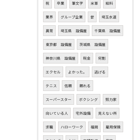
祝
卒業
筆文字
米軍
給料
業界
グループ企業
昔
埼玉水道
異常
埼玉県 設備屋
千葉県 設備屋
東京都 設備屋
茨城県 設備屋
神奈川県 設備屋
税金
何割
エクセル
よかった。
逃げる
テニス
信頼
頼れる
スーパースター
ボクシング
努力家
向いている人
宅外設備
見えない所
求職
ハローワーク
福岡
雇用保険