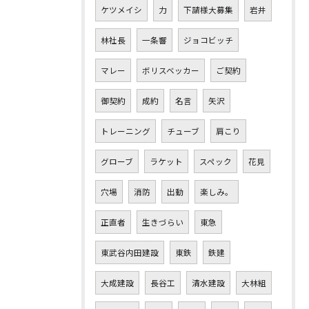
ケツメイシ
力
下請様大募集
岩井
林社長
一条響
ジョコビッチ
マレー
ボリスベッカー
ご契約
御契約
成約
名言
矢沢
トレーニング
チューブ
肩こり
グローブ
ラケット
スペック
花見
穴場
消防
出動
楽しみ。
正直者
生きづらい
東急
東武谷内田建設
東鉄
鉄建
大成建設
長谷工
清水建設
大林組