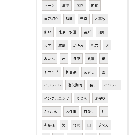
マーク
病院
無料
面接
自己紹介
趣味
音楽
水事故
多い
東京 水道
長所
短所
大学
皮膚
かゆみ
毛穴
犬
みかん
皮
健康
食事
錆
ドライブ
御言葉
励まし
雪
インフルB
潜伏期間
長い
インフル
インフルエンザ
うつる
お守り
かわいい
お仕事
可愛い
川
お客様
海
背景
山
求め方