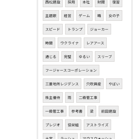
西松建設
採用
本社
財閥
復習
主題歌
経営
ゲーム
晴
女の子
スピード
トランプ
ジョーカー
時間
ウクライナ
レアアース
通じる
完璧
ゆるい
スリーブ
フージャースコーポレーション
三菱地所レジデンス
穴吹興産
やばい
株主優待
雨
二級管工事
一級管工事
参考書
梁
前田建設
プレジオ
協栄組
アストライズ
大宮
ラッシュ
マウスウォッシュ