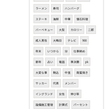
ラーメン
寿司
ハンバーグ
ステーキ
海鮮
中華
懐石料理
バーベキュー
大型
カロリー
二郎
成人男性
大晦日
テレビ
900
年末
いつから
分
仕事納め
新年
占い
電話
準決勝
pk
大変な事
駒込
中里
南蛮焼き
サッカー
代表
メンバー
イングランド
女性
伸び率
設備施工管理
計算式
パーセント