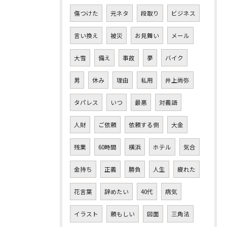
傷つけた
元ネタ
段取り
ビジネス
言い換え
被災
お見舞い
メール
大雪
備え
事故
夢
バイク
男
休み
理由
私用
井上尚弥
タパレス
いつ
最悪
対義語
人財
ご依頼
依頼する側
大金
残業
60時間
横浜
ホテル
気合
金持ち
正義
勝負
人生
疲れた
花言葉
辞めたい
40代
病気
イラスト
頼もしい
図面
三角法