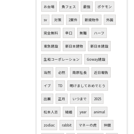
お台場
魚フェス
最強
ポケモン
sv
対策
2案件
新規物件
外国
完全無料
辛口
無難
ハーフ
東急建設
新日本建物
新日本建設
生和コーポレーション
Goway建設
当然
必然
南原社長
近日報告
イブ
TD
明けましておめでとう
出展
正月
いつまで
2025
松本人志
結婚
year
animal
zodiac
rabbit
マネーの虎
仲間