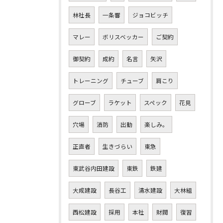
林社長
一条響
ジョコビッチ
マレー
ボリスベッカー
ご契約
御契約
成約
名言
矢沢
トレーニング
チューブ
肩こり
グローブ
ラケット
スペック
花見
穴場
消防
出動
楽しみ。
正直者
生きづらい
東急
東武谷内田建設
東鉄
鉄建
大成建設
長谷工
清水建設
大林組
西松建設
採用
本社
財閥
復習