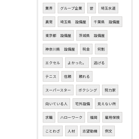
業界
グループ企業
昔
埼玉水道
異常
埼玉県 設備屋
千葉県 設備屋
東京都 設備屋
茨城県 設備屋
神奈川県 設備屋
税金
何割
エクセル
よかった。
逃げる
テニス
信頼
頼れる
スーパースター
ボクシング
努力家
向いている人
宅外設備
見えない所
求職
ハローワーク
福岡
雇用保険
ことわざ
人材
志望動機
例文