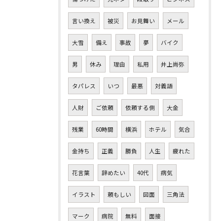
言い換え
被災
お見舞い
メール
大雪
備え
事故
夢
バイク
男
休み
理由
私用
井上尚弥
タパレス
いつ
最悪
対義語
人財
ご依頼
依頼する側
大金
残業
60時間
横浜
ホテル
気合
金持ち
正義
勝負
人生
疲れた
花言葉
辞めたい
40代
病気
イラスト
頼もしい
図面
三角法
マーク
病院
無料
面接