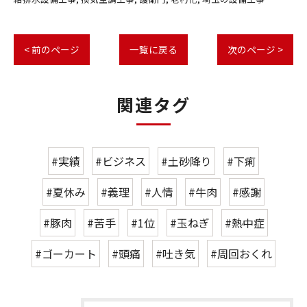
< 前のページ
一覧に戻る
次のページ >
関連タグ
#実績
#ビジネス
#土砂降り
#下痢
#夏休み
#義理
#人情
#牛肉
#感謝
#豚肉
#苦手
#1位
#玉ねぎ
#熱中症
#ゴーカート
#頭痛
#吐き気
#周回おくれ