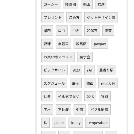
ガーシー
綾野剛
動画
友達
プレゼント
温め方
グットデザイン賞
岸田
ロゴ
中古
2000万
楽天
野球
自転車
練馬区
paypay
お買い物マラソン
展示会
ビックサイト
2023
7月
最寄り駅
スケジュール
展示
関西
花火大会
仕事
やる気でない
50代
投資
下水
不動産
中国
バブル崩壊
株
japan
today
temperature