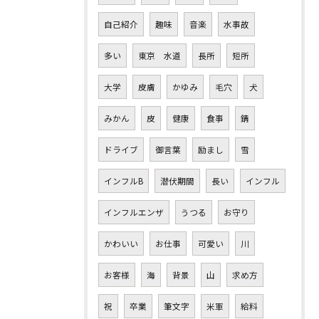
自己紹介
趣味
音楽
水事故
多い
東京 水道
長所
短所
大学
皮膚
かゆみ
毛穴
犬
みかん
皮
健康
食事
錆
ドライブ
御言葉
励まし
雪
インフルB
潜伏期間
長い
インフル
インフルエンザ
うつる
お守り
かわいい
お仕事
可愛い
川
お客様
海
背景
山
求め方
祝
卒業
筆文字
米軍
給料