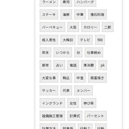
ラーメン
寿司
ハンバーグ
ステーキ
海鮮
中華
懐石料理
バーベキュー
大型
カロリー
二郎
成人男性
大晦日
テレビ
900
年末
いつから
分
仕事納め
新年
占い
電話
準決勝
pk
大変な事
駒込
中里
南蛮焼き
サッカー
代表
メンバー
イングランド
女性
伸び率
設備施工管理
計算式
パーセント
計算方法
知恵袋
行動？
行動