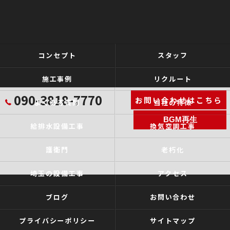
コンセプト
スタッフ
施工事例
リクルート
090-3818-7770
お問い合わせはこちら
よくある質問
当社の特徴
BGM再生
給排水設備工事
換気空調工事
護衛門
老朽化
埼玉の設備工事
アクセス
ブログ
お問い合わせ
プライバシーポリシー
サイトマップ