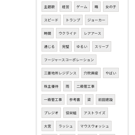
主題歌
経営
ゲーム
晴
女の子
スピード
トランプ
ジョーカー
時間
ウクライナ
レアアース
通じる
完璧
ゆるい
スリーブ
フージャースコーポレーション
三菱地所レジデンス
穴吹興産
やばい
株主優待
雨
二級管工事
一級管工事
参考書
梁
前田建設
プレジオ
協栄組
アストライズ
大宮
ラッシュ
マウスウォッシュ