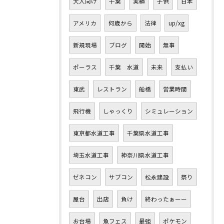
大人向け
千葉
実績
子供
日本
アメリカ
何歳から
法律
up/xg
新規現場
ブログ
開始
無事
ポーラス
千葉 水道
未来
支払い
東武
レストラン
船橋
営業時間
飛行機
しゃっくり
シミュレーション
東京都水道工事
千葉県水道工事
埼玉水道工事
神奈川県水道工事
ゼネコン
サブコン
松永建設
祭り
屋台
出店
負け
終わったぁーー
お台場
魚フェス
最強
ポケモン