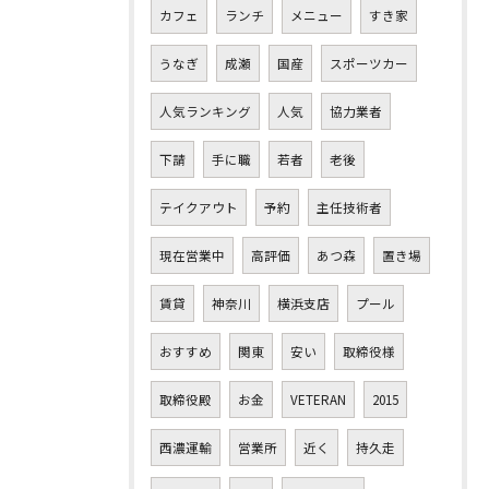
カフェ
ランチ
メニュー
すき家
うなぎ
成瀬
国産
スポーツカー
人気ランキング
人気
協力業者
下請
手に職
若者
老後
テイクアウト
予約
主任技術者
現在営業中
高評価
あつ森
置き場
賃貸
神奈川
横浜支店
プール
おすすめ
関東
安い
取締役様
取締役殿
お金
VETERAN
2015
西濃運輸
営業所
近く
持久走