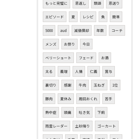
もっと完璧に
恩返し
類語
恩送り
エピソード
夏
レシピ
魚
簡単
5000
aud
減価償却
年数
コーチ
メンズ
お祭り
今日
ベリーショート
フェード
お酒
太る
義理
人情
仁義
賞与
裏切り
感謝
牛肉
玉ねぎ
1位
豚肉
夏休み
周回おくれ
苦手
熱中症
頭痛
吐き気
下痢
雨雲レーダー
土砂降り
ゴーカート