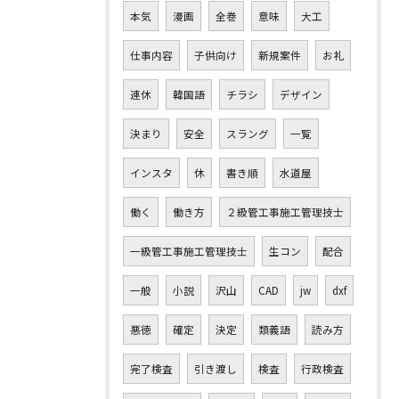
本気
漫画
全巻
意味
大工
仕事内容
子供向け
新規案件
お礼
連休
韓国語
チラシ
デザイン
決まり
安全
スラング
一覧
インスタ
休
書き順
水道屋
働く
働き方
２級管工事施工管理技士
一級管工事施工管理技士
生コン
配合
一般
小説
沢山
CAD
jw
dxf
悪徳
確定
決定
類義語
読み方
完了検査
引き渡し
検査
行政検査