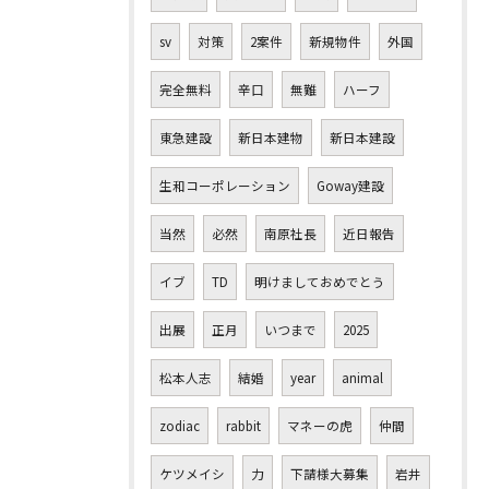
sv
対策
2案件
新規物件
外国
完全無料
辛口
無難
ハーフ
東急建設
新日本建物
新日本建設
生和コーポレーション
Goway建設
当然
必然
南原社長
近日報告
イブ
TD
明けましておめでとう
出展
正月
いつまで
2025
松本人志
結婚
year
animal
zodiac
rabbit
マネーの虎
仲間
ケツメイシ
力
下請様大募集
岩井