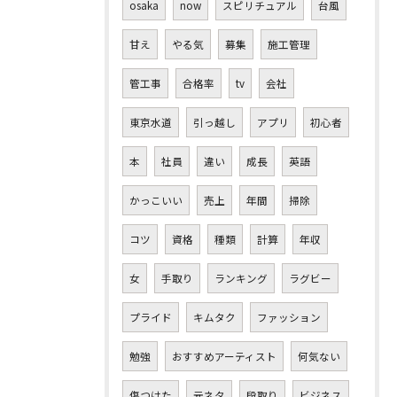
osaka
now
スピリチュアル
台風
甘え
やる気
募集
施工管理
管工事
合格率
tv
会社
東京水道
引っ越し
アプリ
初心者
本
社員
違い
成長
英語
かっこいい
売上
年間
掃除
コツ
資格
種類
計算
年収
女
手取り
ランキング
ラグビー
プライド
キムタク
ファッション
勉強
おすすめアーティスト
何気ない
傷つけた
元ネタ
段取り
ビジネス