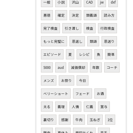
一般
小説
沢山
CAD
jw
dxf
悪徳
確定
決定
類義語
読み方
完了検査
引き渡し
検査
行政検査
もっと完璧に
恩返し
類語
恩送り
エピソード
夏
レシピ
魚
簡単
5000
aud
減価償却
年数
コーチ
メンズ
お祭り
今日
ベリーショート
フェード
お酒
太る
義理
人情
仁義
賞与
裏切り
感謝
牛肉
玉ねぎ
1位
豚肉
夏休み
周回おくれ
苦手