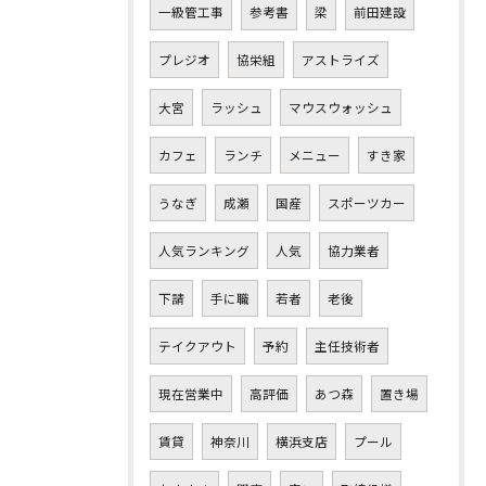
一級管工事
参考書
梁
前田建設
プレジオ
協栄組
アストライズ
大宮
ラッシュ
マウスウォッシュ
カフェ
ランチ
メニュー
すき家
うなぎ
成瀬
国産
スポーツカー
人気ランキング
人気
協力業者
下請
手に職
若者
老後
テイクアウト
予約
主任技術者
現在営業中
高評価
あつ森
置き場
賃貸
神奈川
横浜支店
プール