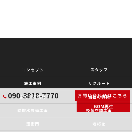
コンセプト
スタッフ
施工事例
リクルート
090-3818-7770
お問い合わせはこちら
よくある質問
当社の特徴
BGM再生
給排水設備工事
換気空調工事
護衛門
老朽化