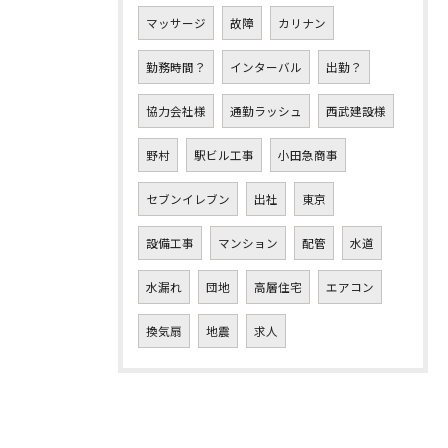
マッサージ
故障
カリナン
勤務時間？
インターバル
出勤？
協力会社様
通勤ラッシュ
西武建設様
野村
駅ビル工事
小田急商事
セブンイレブン
出社
東京
設備工事
マンション
配管
水道
水漏れ
団地
高層住宅
エアコン
換気扇
地震
求人