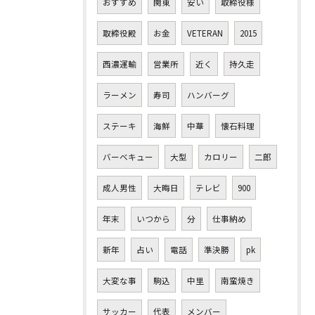
おすすめ
関東
安い
取締役様
取締役殿
お金
VETERAN
2015
西濃運輸
営業所
近く
持久走
ラーメン
寿司
ハンバーグ
ステーキ
海鮮
中華
懐石料理
バーベキュー
大型
カロリー
二郎
成人男性
大晦日
テレビ
900
年末
いつから
分
仕事納め
新年
占い
電話
準決勝
pk
大変な事
駒込
中里
南蛮焼き
サッカー
代表
メンバー