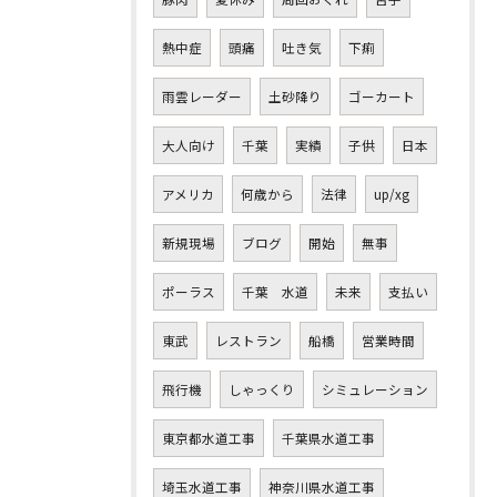
熱中症
頭痛
吐き気
下痢
雨雲レーダー
土砂降り
ゴーカート
大人向け
千葉
実績
子供
日本
アメリカ
何歳から
法律
up/xg
新規現場
ブログ
開始
無事
ポーラス
千葉 水道
未来
支払い
東武
レストラン
船橋
営業時間
飛行機
しゃっくり
シミュレーション
東京都水道工事
千葉県水道工事
埼玉水道工事
神奈川県水道工事