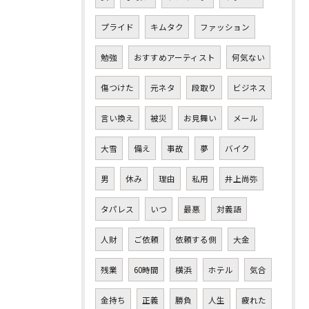
プライド
キムタク
ファッション
勉強
おすすめアーティスト
何気ない
傷つけた
元ネタ
段取り
ビジネス
言い換え
被災
お見舞い
メール
大雪
備え
事故
夢
バイク
男
休み
理由
私用
井上尚弥
タパレス
いつ
最悪
対義語
人財
ご依頼
依頼する側
大金
残業
60時間
横浜
ホテル
気合
金持ち
正義
勝負
人生
疲れた