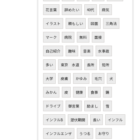
花言葉
辞めたい
40代
病気
イラスト
頼もしい
図面
三角法
マーク
病院
無料
面接
自己紹介
趣味
音楽
水事故
多い
東京 水道
長所
短所
大学
皮膚
かゆみ
毛穴
犬
みかん
皮
健康
食事
錆
ドライブ
御言葉
励まし
雪
インフルB
潜伏期間
長い
インフル
インフルエンザ
うつる
お守り