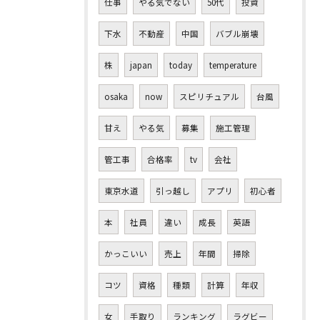
仕事
やる気でない
50代
投資
下水
不動産
中国
バブル崩壊
株
japan
today
temperature
osaka
now
スピリチュアル
台風
甘え
やる気
募集
施工管理
管工事
合格率
tv
会社
東京水道
引っ越し
アプリ
初心者
本
社員
違い
成長
英語
かっこいい
売上
年間
掃除
コツ
資格
種類
計算
年収
女
手取り
ランキング
ラグビー