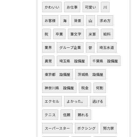
かわいい
お仕事
可愛い
川
お客様
海
背景
山
求め方
祝
卒業
筆文字
米軍
給料
業界
グループ企業
昔
埼玉水道
異常
埼玉県 設備屋
千葉県 設備屋
東京都 設備屋
茨城県 設備屋
神奈川県 設備屋
税金
何割
エクセル
よかった。
逃げる
テニス
信頼
頼れる
スーパースター
ボクシング
努力家