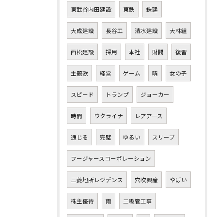
東武谷内田建設
東鉄
鉄建
大成建設
長谷工
清水建設
大林組
西松建設
採用
本社
財閥
復習
主題歌
経営
ゲーム
晴
女の子
スピード
トランプ
ジョーカー
時間
ウクライナ
レアアース
通じる
完璧
ゆるい
スリーブ
フージャースコーポレーション
三菱地所レジデンス
穴吹興産
やばい
株主優待
雨
二級管工事