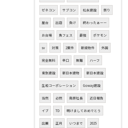
ゼネコン
サブコン
松永建設
祭り
屋台
出店
負け
終わったぁーー
お台場
魚フェス
最強
ポケモン
sv
対策
2案件
新規物件
外国
完全無料
辛口
無難
ハーフ
東急建設
新日本建物
新日本建設
生和コーポレーション
Goway建設
当然
必然
南原社長
近日報告
イブ
TD
明けましておめでとう
出展
正月
いつまで
2025