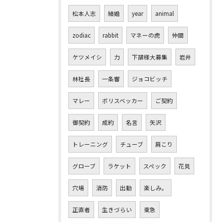
松本人志
結婚
year
animal
zodiac
rabbit
マネーの虎
仲間
ケツメイシ
力
下請様大募集
岩井
林社長
一条響
ジョコビッチ
マレー
ボリスベッカー
ご契約
御契約
成約
名言
矢沢
トレーニング
チューブ
肩こり
グローブ
ラケット
スペック
花見
穴場
消防
出動
楽しみ。
正直者
生きづらい
東急