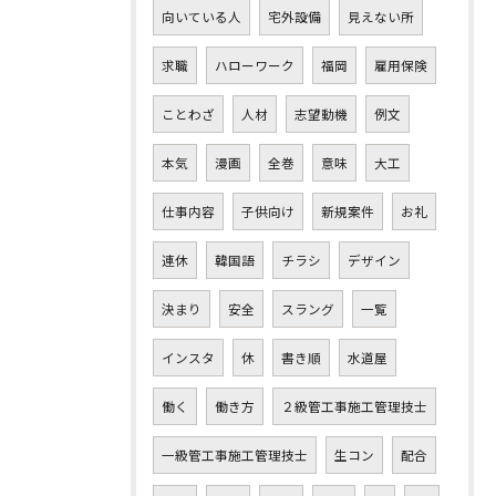
向いている人
宅外設備
見えない所
求職
ハローワーク
福岡
雇用保険
ことわざ
人材
志望動機
例文
本気
漫画
全巻
意味
大工
仕事内容
子供向け
新規案件
お礼
連休
韓国語
チラシ
デザイン
決まり
安全
スラング
一覧
インスタ
休
書き順
水道屋
働く
働き方
２級管工事施工管理技士
一級管工事施工管理技士
生コン
配合