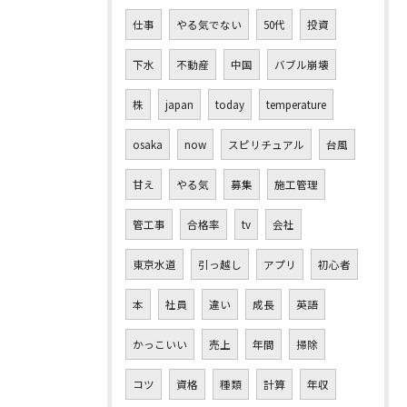
仕事
やる気でない
50代
投資
下水
不動産
中国
バブル崩壊
株
japan
today
temperature
osaka
now
スピリチュアル
台風
甘え
やる気
募集
施工管理
管工事
合格率
tv
会社
東京水道
引っ越し
アプリ
初心者
本
社員
違い
成長
英語
かっこいい
売上
年間
掃除
コツ
資格
種類
計算
年収