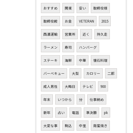
おすすめ
関東
安い
取締役様
取締役殿
お金
VETERAN
2015
西濃運輸
営業所
近く
持久走
ラーメン
寿司
ハンバーグ
ステーキ
海鮮
中華
懐石料理
バーベキュー
大型
カロリー
二郎
成人男性
大晦日
テレビ
900
年末
いつから
分
仕事納め
新年
占い
電話
準決勝
pk
大変な事
駒込
中里
南蛮焼き