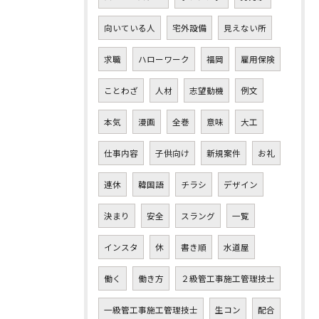
向いている人
宅外設備
見えない所
求職
ハローワーク
福岡
雇用保険
ことわざ
人材
志望動機
例文
本気
漫画
全巻
意味
大工
仕事内容
子供向け
新規案件
お礼
連休
韓国語
チラシ
デザイン
決まり
安全
スラング
一覧
インスタ
休
書き順
水道屋
働く
働き方
２級管工事施工管理技士
一級管工事施工管理技士
生コン
配合