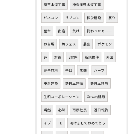
埼玉水道工事
神奈川県水道工事
ゼネコン
サブコン
松永建設
祭り
屋台
出店
負け
終わったぁーー
お台場
魚フェス
最強
ポケモン
sv
対策
2案件
新規物件
外国
完全無料
辛口
無難
ハーフ
東急建設
新日本建物
新日本建設
生和コーポレーション
Goway建設
当然
必然
南原社長
近日報告
イブ
TD
明けましておめでとう