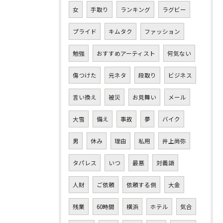
女
手取り
ランキング
ラグビー
プライド
キムタク
ファッション
勉強
おすすめアーティスト
何気ない
傷つけた
元ネタ
段取り
ビジネス
言い換え
被災
お見舞い
メール
大雪
備え
事故
夢
バイク
男
休み
理由
私用
井上尚弥
タパレス
いつ
最悪
対義語
人財
ご依頼
依頼する側
大金
残業
60時間
横浜
ホテル
気合