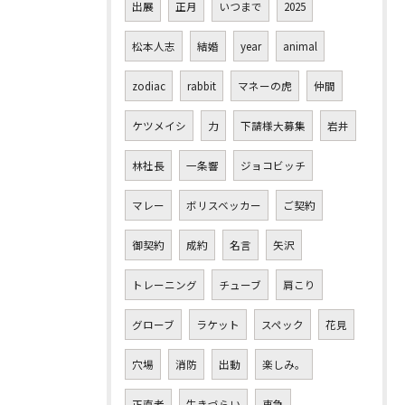
出展
正月
いつまで
2025
松本人志
結婚
year
animal
zodiac
rabbit
マネーの虎
仲間
ケツメイシ
力
下請様大募集
岩井
林社長
一条響
ジョコビッチ
マレー
ボリスベッカー
ご契約
御契約
成約
名言
矢沢
トレーニング
チューブ
肩こり
グローブ
ラケット
スペック
花見
穴場
消防
出動
楽しみ。
正直者
生きづらい
東急