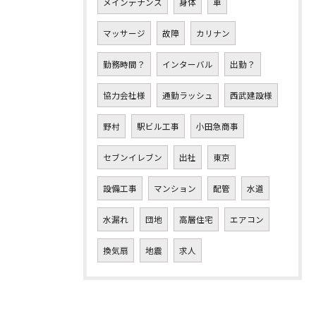
メインテナンス
身体
車
マッサージ
故障
カリナン
勤務時間？
インターバル
出勤？
協力会社様
通勤ラッシュ
西武建設様
野村
駅ビル工事
小田急商事
セブンイレブン
出社
東京
設備工事
マンション
配管
水道
水漏れ
団地
高層住宅
エアコン
換気扇
地震
求人