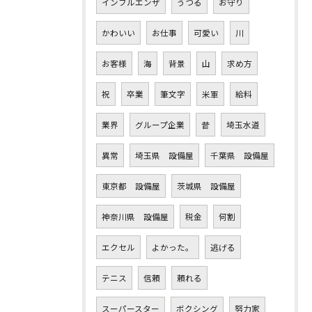
インフルエンザ
うつる
お守り
かわいい
お仕事
可愛い
川
お客様
海
背景
山
求め方
祝
卒業
筆文字
米軍
給料
業界
グループ企業
昔
埼玉水道
異常
埼玉県 設備屋
千葉県 設備屋
東京都 設備屋
茨城県 設備屋
神奈川県 設備屋
税金
何割
エクセル
よかった。
逃げる
テニス
信頼
頼れる
スーパースター
ボクシング
努力家