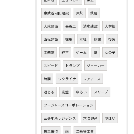
東武谷内田建設
東鉄
鉄建
大成建設
長谷工
清水建設
大林組
西松建設
採用
本社
財閥
復習
主題歌
経営
ゲーム
晴
女の子
スピード
トランプ
ジョーカー
時間
ウクライナ
レアアース
通じる
完璧
ゆるい
スリーブ
フージャースコーポレーション
三菱地所レジデンス
穴吹興産
やばい
株主優待
雨
二級管工事