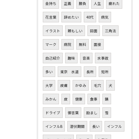
金持ち
正義
勝負
人生
疲れた
花言葉
辞めたい
40代
病気
イラスト
頼もしい
図面
三角法
マーク
病院
無料
面接
自己紹介
趣味
音楽
水事故
多い
東京 水道
長所
短所
大学
皮膚
かゆみ
毛穴
犬
みかん
皮
健康
食事
錆
ドライブ
御言葉
励まし
雪
インフルB
潜伏期間
長い
インフル