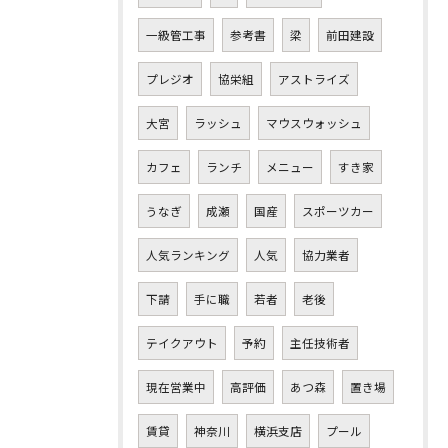
一級管工事
参考書
梁
前田建設
プレジオ
協栄組
アストライズ
大宮
ラッシュ
マウスウォッシュ
カフェ
ランチ
メニュー
すき家
うなぎ
成瀬
国産
スポーツカー
人気ランキング
人気
協力業者
下請
手に職
若者
老後
テイクアウト
予約
主任技術者
現在営業中
高評価
あつ森
置き場
賃貸
神奈川
横浜支店
プール