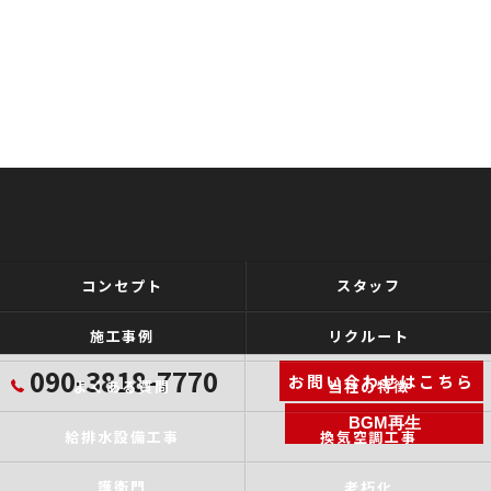
コンセプト
スタッフ
施工事例
リクルート
090-3818-7770
お問い合わせはこちら
よくある質問
当社の特徴
BGM再生
給排水設備工事
換気空調工事
護衛門
老朽化