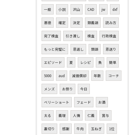
一般
小説
沢山
CAD
jw
dxf
悪徳
確定
決定
類義語
読み方
完了検査
引き渡し
検査
行政検査
もっと完璧に
恩返し
類語
恩送り
エピソード
夏
レシピ
魚
簡単
5000
aud
減価償却
年数
コーチ
メンズ
お祭り
今日
ベリーショート
フェード
お酒
太る
義理
人情
仁義
賞与
裏切り
感謝
牛肉
玉ねぎ
1位