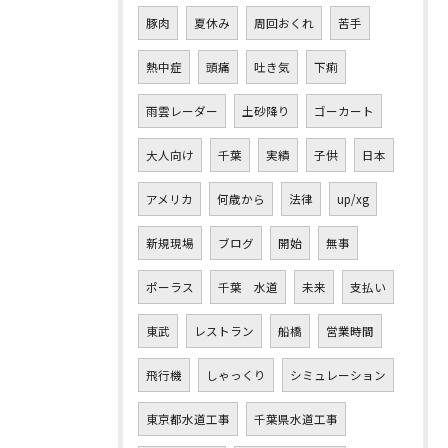
豚肉
夏休み
周回おくれ
苦手
熱中症
頭痛
吐き気
下痢
雨雲レーダー
土砂降り
ゴーカート
大人向け
千葉
実績
子供
日本
アメリカ
何歳から
法律
up/xg
新規現場
ブログ
開始
無事
ポーラス
千葉 水道
未来
支払い
東武
レストラン
船橋
営業時間
飛行機
しゃっくり
シミュレーション
東京都水道工事
千葉県水道工事