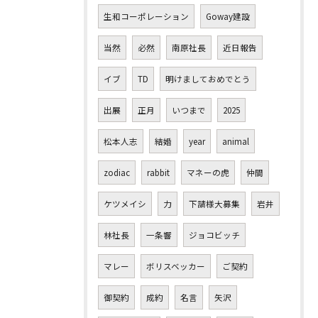
生和コーポレーション
Goway建設
当然
必然
南原社長
近日報告
イブ
TD
明けましておめでとう
出展
正月
いつまで
2025
松本人志
結婚
year
animal
zodiac
rabbit
マネーの虎
仲間
ケツメイシ
力
下請様大募集
岩井
林社長
一条響
ジョコビッチ
マレー
ボリスベッカー
ご契約
御契約
成約
名言
矢沢