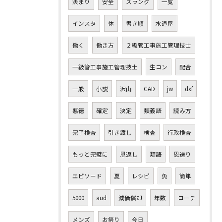
決まり
安全
スラング
一覧
インスタ
休
書き順
水道屋
働く
働き方
２級管工事施工管理技士
一級管工事施工管理技士
生コン
配合
一般
小説
沢山
CAD
jw
dxf
悪徳
確定
決定
類義語
読み方
完了検査
引き渡し
検査
行政検査
もっと完璧に
恩返し
類語
恩送り
エピソード
夏
レシピ
魚
簡単
5000
aud
減価償却
年数
コーチ
メンズ
お祭り
今日