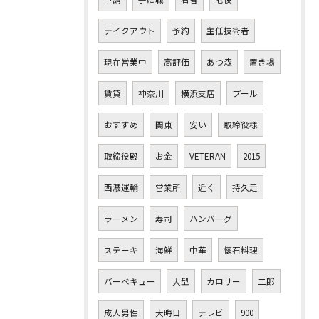
テイクアウト
予約
主任技術者
現在営業中
高評価
あつ森
置き場
賃貸
神奈川
横浜支店
プール
おすすめ
関東
安い
取締役様
取締役殿
お金
VETERAN
2015
西濃運輸
営業所
近く
持久走
ラーメン
寿司
ハンバーグ
ステーキ
海鮮
中華
懐石料理
バーベキュー
大型
カロリー
二郎
成人男性
大晦日
テレビ
900