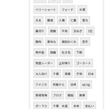
ベリーショート
フェード
お酒
太る
義理
人情
仁義
賞与
裏切り
感謝
牛肉
玉ねぎ
1位
豚肉
夏休み
周回おくれ
苦手
熱中症
頭痛
吐き気
下痢
雨雲レーダー
土砂降り
ゴーカート
大人向け
千葉
実績
子供
日本
アメリカ
何歳から
法律
up/xg
新規現場
ブログ
開始
無事
ポーラス
千葉 水道
未来
支払い