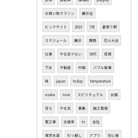
お買い物マラソン
展示会
ビックサイト
2023
7月
最寄り駅
スケジュール
展示
関西
花火大会
仕事
やる気でない
50代
投資
下水
不動産
中国
バブル崩壊
株
japan
today
temperature
osaka
now
スピリチュアル
台風
甘え
やる気
募集
施工管理
管工事
合格率
tv
会社
東京水道
引っ越し
アプリ
初心者