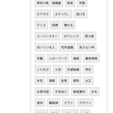
神奈川県 設備屋
税金
何割
エクセル
よかった。
逃げる
テニス
信頼
頼れる
スーパースター
ボクシング
努力家
向いている人
宅外設備
見えない所
求職
ハローワーク
福岡
雇用保険
ことわざ
人材
志望動機
例文
本気
漫画
全巻
意味
大工
仕事内容
子供向け
新規案件
お礼
連休
韓国語
チラシ
デザイン