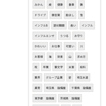
みかん
皮
健康
食事
錆
ドライブ
御言葉
励まし
雪
インフルB
潜伏期間
長い
インフル
インフルエンザ
うつる
お守り
かわいい
お仕事
可愛い
川
お客様
海
背景
山
求め方
祝
卒業
筆文字
米軍
給料
業界
グループ企業
昔
埼玉水道
異常
埼玉県 設備屋
千葉県 設備屋
東京都 設備屋
茨城県 設備屋