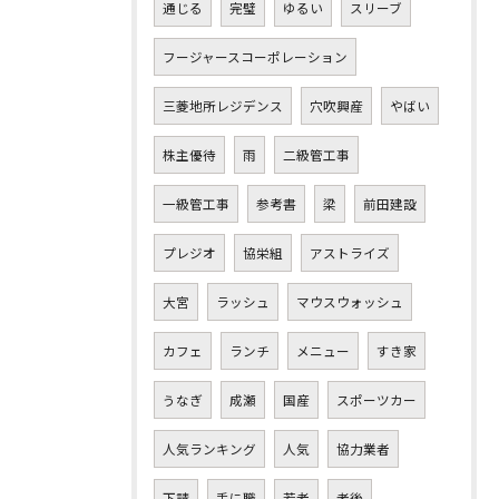
通じる
完璧
ゆるい
スリーブ
フージャースコーポレーション
三菱地所レジデンス
穴吹興産
やばい
株主優待
雨
二級管工事
一級管工事
参考書
梁
前田建設
プレジオ
協栄組
アストライズ
大宮
ラッシュ
マウスウォッシュ
カフェ
ランチ
メニュー
すき家
うなぎ
成瀬
国産
スポーツカー
人気ランキング
人気
協力業者
下請
手に職
若者
老後