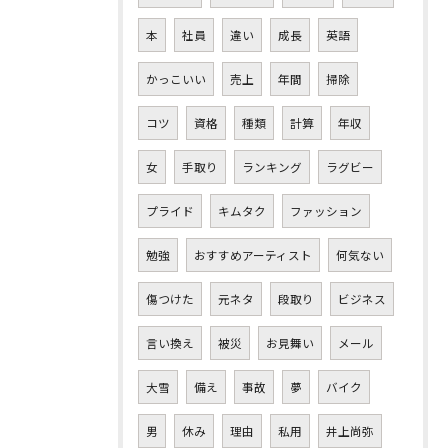
本
社員
違い
成長
英語
かっこいい
売上
年間
掃除
コツ
資格
種類
計算
年収
女
手取り
ランキング
ラグビー
プライド
キムタク
ファッション
勉強
おすすめアーティスト
何気ない
傷つけた
元ネタ
段取り
ビジネス
言い換え
被災
お見舞い
メール
大雪
備え
事故
夢
バイク
男
休み
理由
私用
井上尚弥