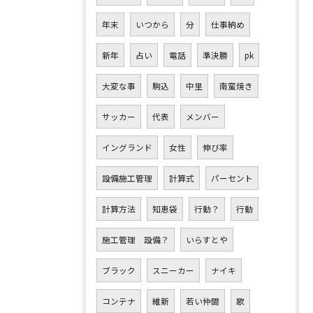
年末
いつから
分
仕事納め
新年
占い
電話
準決勝
pk
大変な事
駒込
中里
南蛮焼き
サッカー
代表
メンバー
イングランド
女性
伸び率
設備施工管理
計算式
パーセント
計算方法
知恵袋
行動？
行動
施工管理 設備？
いらすとや
ブラック
スニーカー
ナイキ
コンテナ
維新
若い仲間
歌