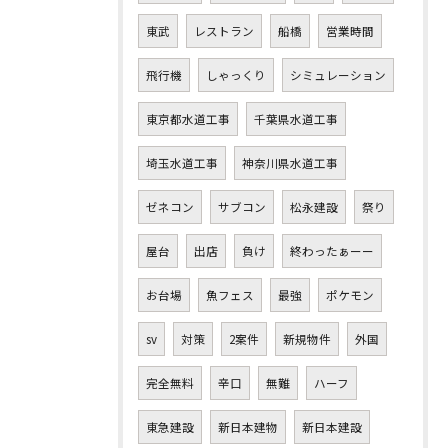
東武
レストラン
船橋
営業時間
飛行機
しゃっくり
シミュレーション
東京都水道工事
千葉県水道工事
埼玉水道工事
神奈川県水道工事
ゼネコン
サブコン
松永建設
祭り
屋台
出店
負け
終わったぁーー
お台場
魚フェス
最強
ポケモン
sv
対策
2案件
新規物件
外国
完全無料
辛口
無難
ハーフ
東急建設
新日本建物
新日本建設