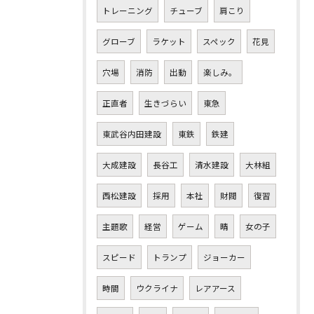
トレーニング
チューブ
肩こり
グローブ
ラケット
スペック
花見
穴場
消防
出動
楽しみ。
正直者
生きづらい
東急
東武谷内田建設
東鉄
鉄建
大成建設
長谷工
清水建設
大林組
西松建設
採用
本社
財閥
復習
主題歌
経営
ゲーム
晴
女の子
スピード
トランプ
ジョーカー
時間
ウクライナ
レアアース