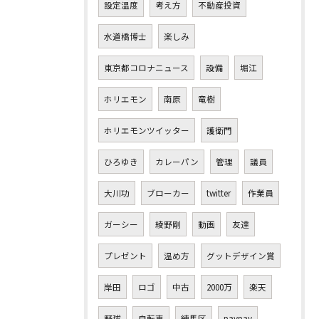
設定温度
考え方
不動産投資
水道橋博士
楽しみ
東京都コロナニュース
設備
堀江
ホリエモン
南原
竜樹
ホリエモンツイッター
護衛門
ひろゆき
カレーパン
管理
議員
大川功
ブローカー
twitter
作業員
ガーシー
綾野剛
動画
友達
プレゼント
温め方
グットデザイン賞
岸田
ロゴ
中古
2000万
楽天
野球
自転車
練馬区
paypay