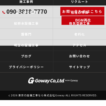
施工事例
リクルート
090-3818-7770
お問い合わせはこちら
よくある質問
当社の特徴
BGM再生
給排水設備工事
換気空調工事
護衛門
老朽化
埼玉の設備工事
アクセス
ブログ
お問い合わせ
プライバシーポリシー
サイトマップ
c 2026 東京の設備工事なら株式会社Goway ALL RIGHTS RESERVED.