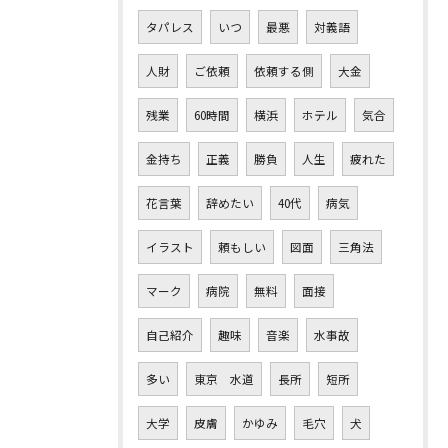
タパレス
いつ
最悪
対義語
人財
ご依頼
依頼する側
大金
残業
60時間
横浜
ホテル
気合
金持ち
正義
勝負
人生
疲れた
花言葉
辞めたい
40代
病気
イラスト
頼もしい
図面
三角法
マーク
病院
無料
面接
自己紹介
趣味
音楽
水事故
多い
東京 水道
長所
短所
大学
皮膚
かゆみ
毛穴
犬