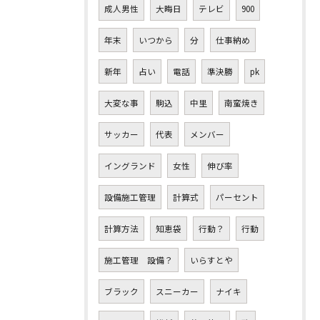
成人男性
大晦日
テレビ
900
年末
いつから
分
仕事納め
新年
占い
電話
準決勝
pk
大変な事
駒込
中里
南蛮焼き
サッカー
代表
メンバー
イングランド
女性
伸び率
設備施工管理
計算式
パーセント
計算方法
知恵袋
行動？
行動
施工管理 設備？
いらすとや
ブラック
スニーカー
ナイキ