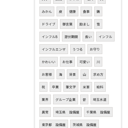
みかん
皮
健康
食事
錆
ドライブ
御言葉
励まし
雪
インフルB
潜伏期間
長い
インフル
インフルエンザ
うつる
お守り
かわいい
お仕事
可愛い
川
お客様
海
背景
山
求め方
祝
卒業
筆文字
米軍
給料
業界
グループ企業
昔
埼玉水道
異常
埼玉県 設備屋
千葉県 設備屋
東京都 設備屋
茨城県 設備屋