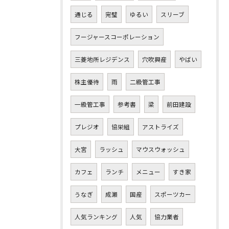
通じる
完璧
ゆるい
スリーブ
フージャースコーポレーション
三菱地所レジデンス
穴吹興産
やばい
株主優待
雨
二級管工事
一級管工事
参考書
梁
前田建設
プレジオ
協栄組
アストライズ
大宮
ラッシュ
マウスウォッシュ
カフェ
ランチ
メニュー
すき家
うなぎ
成瀬
国産
スポーツカー
人気ランキング
人気
協力業者