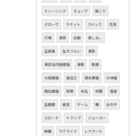
トレーニング
チューブ
肩こり
グローブ
ラケット
スペック
花見
穴場
消防
出動
楽しみ。
正直者
生きづらい
東急
東武谷内田建設
東鉄
鉄建
大成建設
長谷工
清水建設
大林組
西松建設
採用
本社
財閥
復習
主題歌
経営
ゲーム
晴
女の子
スピード
トランプ
ジョーカー
時間
ウクライナ
レアアース