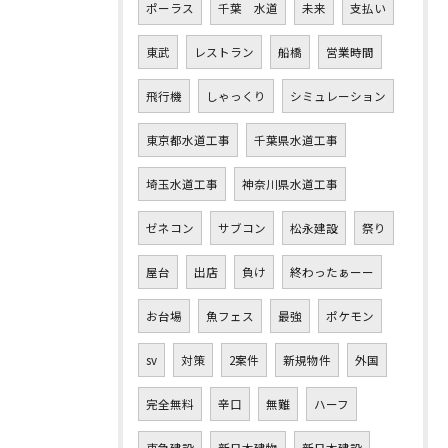
ポーラス
千葉 水道
未来
支払い
東武
レストラン
船橋
営業時間
飛行機
しゃっくり
シミュレーション
東京都水道工事
千葉県水道工事
埼玉水道工事
神奈川県水道工事
ゼネコン
サブコン
松永建設
祭り
屋台
出店
負け
終わったぁーー
お台場
魚フェス
最強
ポケモン
sv
対策
2案件
新規物件
外国
完全無料
辛口
無難
ハーフ
東急建設
新日本建物
新日本建設