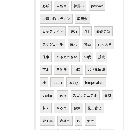
野球
自転車
練馬区
paypay
お買い物マラソン
展示会
ビックサイト
2023
7月
最寄り駅
スケジュール
展示
関西
花火大会
仕事
やる気でない
50代
投資
下水
不動産
中国
バブル崩壊
株
japan
today
temperature
osaka
now
スピリチュアル
台風
甘え
やる気
募集
施工管理
管工事
合格率
tv
会社