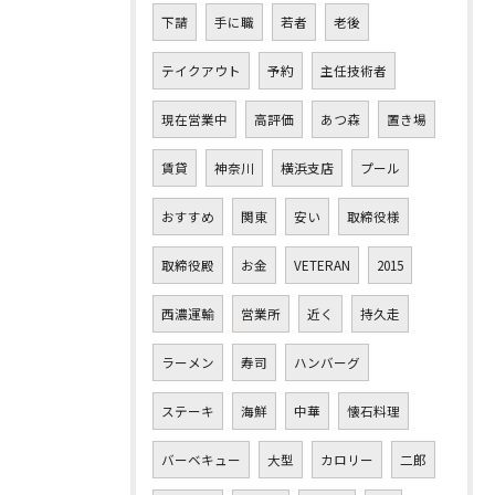
下請
手に職
若者
老後
テイクアウト
予約
主任技術者
現在営業中
高評価
あつ森
置き場
賃貸
神奈川
横浜支店
プール
おすすめ
関東
安い
取締役様
取締役殿
お金
VETERAN
2015
西濃運輸
営業所
近く
持久走
ラーメン
寿司
ハンバーグ
ステーキ
海鮮
中華
懐石料理
バーベキュー
大型
カロリー
二郎