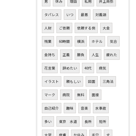
男
休み
理由
私用
井上尚弥
タパレス
いつ
最悪
対義語
人財
ご依頼
依頼する側
大金
残業
60時間
横浜
ホテル
気合
金持ち
正義
勝負
人生
疲れた
花言葉
辞めたい
40代
病気
イラスト
頼もしい
図面
三角法
マーク
病院
無料
面接
自己紹介
趣味
音楽
水事故
多い
東京 水道
長所
短所
大学
皮膚
かゆみ
毛穴
犬