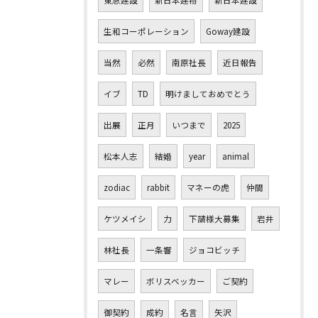
生和コーポレーション
Goway建設
当然
必然
南原社長
近日報告
イブ
TD
明けましておめでとう
出展
正月
いつまで
2025
松本人志
結婚
year
animal
zodiac
rabbit
マネーの虎
仲間
ケツメイシ
力
下請様大募集
岩井
林社長
一条響
ジョコビッチ
マレー
ボリスベッカー
ご契約
御契約
成約
名言
矢沢