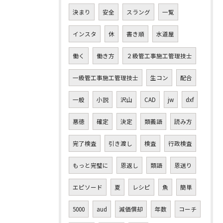
決まり
安全
スラング
一覧
インスタ
休
書き順
水道屋
働く
働き方
２級管工事施工管理技士
一級管工事施工管理技士
生コン
配合
一般
小説
沢山
CAD
jw
dxf
悪徳
確定
決定
類義語
読み方
完了検査
引き渡し
検査
行政検査
もっと完璧に
恩返し
類語
恩送り
エピソード
夏
レシピ
魚
簡単
5000
aud
減価償却
年数
コーチ