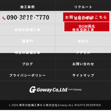
施工事例
リクルート
090-3818-7770
お問い合わせはこちら
よくある質問
当社の特徴
BGM再生
給排水設備工事
換気空調工事
護衛門
老朽化
埼玉の設備工事
アクセス
ブログ
お問い合わせ
プライバシーポリシー
サイトマップ
c 2026 東京の設備工事なら株式会社Goway ALL RIGHTS RESERVED.