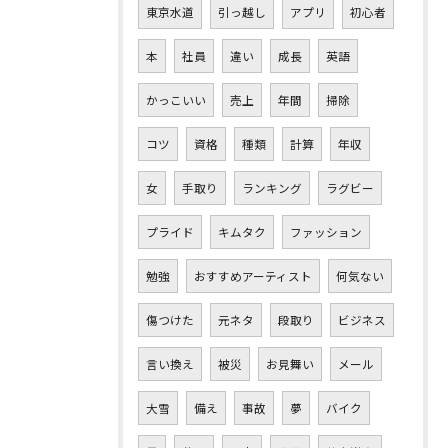
東京水道
引っ越し
アプリ
初心者
本
社員
違い
成長
英語
かっこいい
売上
年間
掃除
コツ
資格
種類
計算
年収
女
手取り
ランキング
ラグビー
プライド
キムタク
ファッション
勉強
おすすめアーティスト
何気ない
傷つけた
元ネタ
段取り
ビジネス
言い換え
被災
お見舞い
メール
大雪
備え
事故
夢
バイク