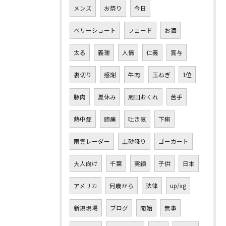
メンズ
お祭り
今日
ベリーショート
フェード
お酒
太る
義理
人情
仁義
賞与
裏切り
感謝
牛肉
玉ねぎ
1位
豚肉
夏休み
周回おくれ
苦手
熱中症
頭痛
吐き気
下痢
雨雲レーダー
土砂降り
ゴーカート
大人向け
千葉
実績
子供
日本
アメリカ
何歳から
法律
up/xg
新規現場
ブログ
開始
無事