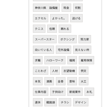
神奈川県 設備屋
税金
何割
エクセル
よかった。
逃げる
テニス
信頼
頼れる
スーパースター
ボクシング
努力家
向いている人
宅外設備
見えない所
求職
ハローワーク
福岡
雇用保険
ことわざ
人材
志望動機
例文
本気
漫画
全巻
意味
大工
仕事内容
子供向け
新規案件
お礼
連休
韓国語
チラシ
デザイン