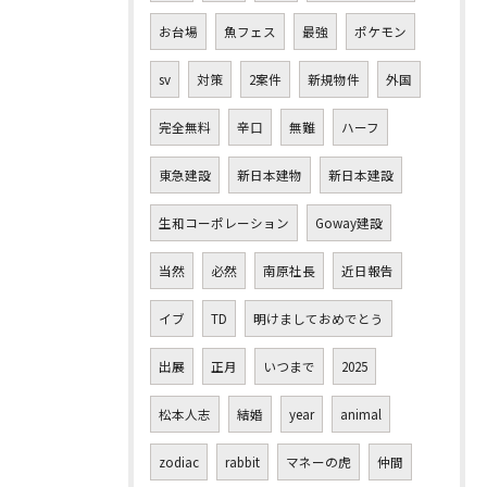
お台場
魚フェス
最強
ポケモン
sv
対策
2案件
新規物件
外国
完全無料
辛口
無難
ハーフ
東急建設
新日本建物
新日本建設
生和コーポレーション
Goway建設
当然
必然
南原社長
近日報告
イブ
TD
明けましておめでとう
出展
正月
いつまで
2025
松本人志
結婚
year
animal
zodiac
rabbit
マネーの虎
仲間