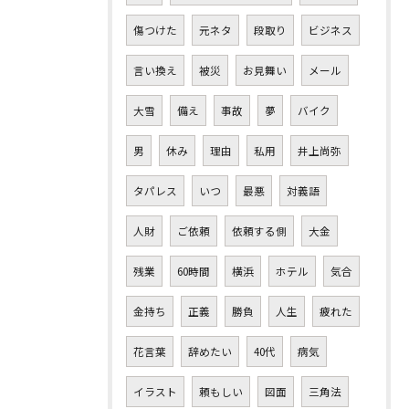
傷つけた
元ネタ
段取り
ビジネス
言い換え
被災
お見舞い
メール
大雪
備え
事故
夢
バイク
男
休み
理由
私用
井上尚弥
タパレス
いつ
最悪
対義語
人財
ご依頼
依頼する側
大金
残業
60時間
横浜
ホテル
気合
金持ち
正義
勝負
人生
疲れた
花言葉
辞めたい
40代
病気
イラスト
頼もしい
図面
三角法