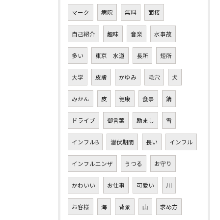
マーク
病院
無料
面接
自己紹介
趣味
音楽
水事故
多い
東京 水道
長所
短所
大学
皮膚
かゆみ
毛穴
犬
みかん
皮
健康
食事
錆
ドライブ
御言葉
励まし
雪
インフルB
潜伏期間
長い
インフル
インフルエンザ
うつる
お守り
かわいい
お仕事
可愛い
川
お客様
海
背景
山
求め方