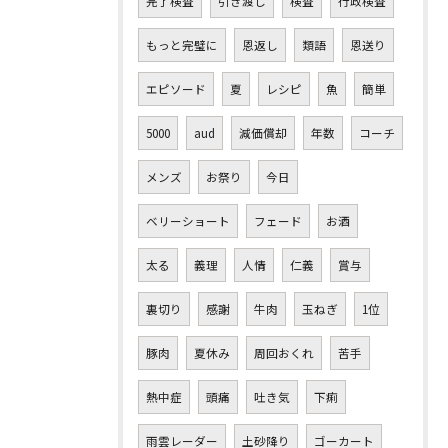
完了検査
引き渡し
検査
行政検査
もっと完璧に
恩返し
類語
恩送り
エピソード
夏
レシピ
魚
簡単
5000
aud
減価償却
年数
コーチ
メンズ
お祭り
今日
ベリーショート
フェード
お酒
太る
義理
人情
仁義
賞与
裏切り
感謝
牛肉
玉ねぎ
1位
豚肉
夏休み
周回おくれ
苦手
熱中症
頭痛
吐き気
下痢
雨雲レーダー
土砂降り
ゴーカート