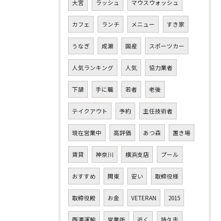
大宮
ラッシュ
マウスウォッシュ
カフェ
ランチ
メニュー
すき家
うなぎ
成瀬
国産
スポーツカー
人気ランキング
人気
協力業者
下請
手に職
若者
老後
テイクアウト
予約
主任技術者
現在営業中
高評価
あつ森
置き場
賃貸
神奈川
横浜支店
プール
おすすめ
関東
安い
取締役様
取締役殿
お金
VETERAN
2015
西濃運輸
営業所
近く
持久走