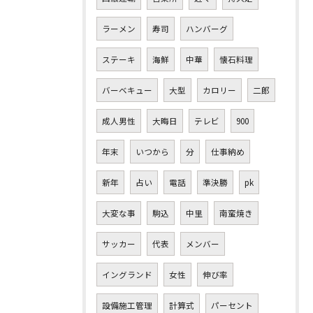
ラーメン
寿司
ハンバーグ
ステーキ
海鮮
中華
懐石料理
バーベキュー
大型
カロリー
二郎
成人男性
大晦日
テレビ
900
年末
いつから
分
仕事納め
新年
占い
電話
準決勝
pk
大変な事
駒込
中里
南蛮焼き
サッカー
代表
メンバー
イングランド
女性
伸び率
設備施工管理
計算式
パーセント