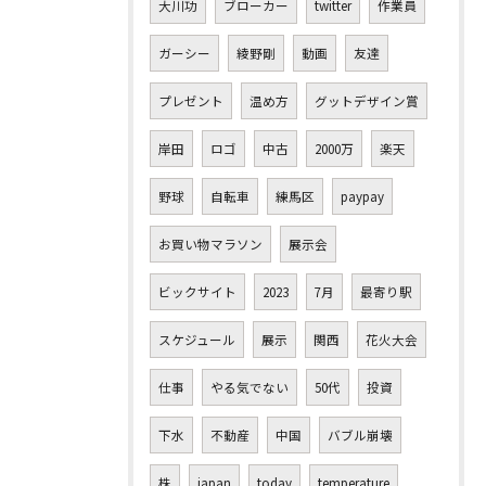
大川功
ブローカー
twitter
作業員
ガーシー
綾野剛
動画
友達
プレゼント
温め方
グットデザイン賞
岸田
ロゴ
中古
2000万
楽天
野球
自転車
練馬区
paypay
お買い物マラソン
展示会
ビックサイト
2023
7月
最寄り駅
スケジュール
展示
関西
花火大会
仕事
やる気でない
50代
投資
下水
不動産
中国
バブル崩壊
株
japan
today
temperature