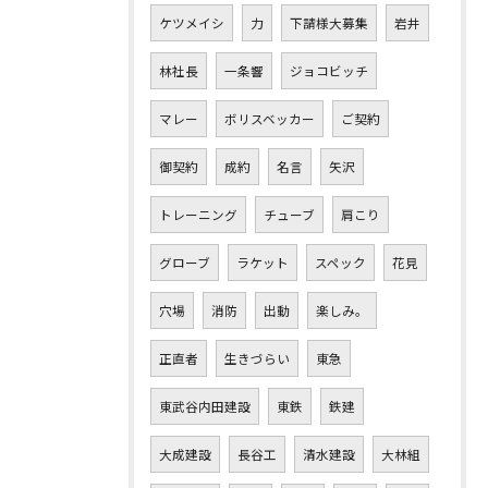
ケツメイシ
力
下請様大募集
岩井
林社長
一条響
ジョコビッチ
マレー
ボリスベッカー
ご契約
御契約
成約
名言
矢沢
トレーニング
チューブ
肩こり
グローブ
ラケット
スペック
花見
穴場
消防
出動
楽しみ。
正直者
生きづらい
東急
東武谷内田建設
東鉄
鉄建
大成建設
長谷工
清水建設
大林組