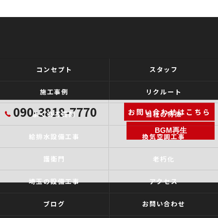
コンセプト
スタッフ
施工事例
リクルート
090-3818-7770
お問い合わせはこちら
よくある質問
当社の特徴
BGM再生
給排水設備工事
換気空調工事
護衛門
老朽化
埼玉の設備工事
アクセス
ブログ
お問い合わせ