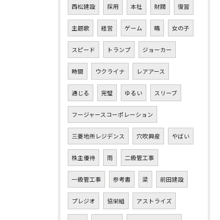
西松建設
採用
本社
財閥
復習
主題歌
経営
ゲーム
晴
女の子
スピード
トランプ
ジョーカー
時間
ウクライナ
レアアース
通じる
完璧
ゆるい
スリーブ
フージャースコーポレーション
三菱地所レジデンス
穴吹興産
やばい
株主優待
雨
二級管工事
一級管工事
参考書
梁
前田建設
プレジオ
協栄組
アストライズ