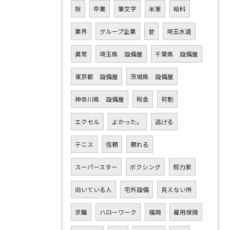
祝
卒業
筆文字
米軍
給料
業界
グループ企業
昔
埼玉水道
異常
埼玉県 設備屋
千葉県 設備屋
東京都 設備屋
茨城県 設備屋
神奈川県 設備屋
税金
何割
エクセル
よかった。
逃げる
テニス
信頼
頼れる
スーパースター
ボクシング
努力家
向いている人
宅外設備
見えない所
求職
ハローワーク
福岡
雇用保険