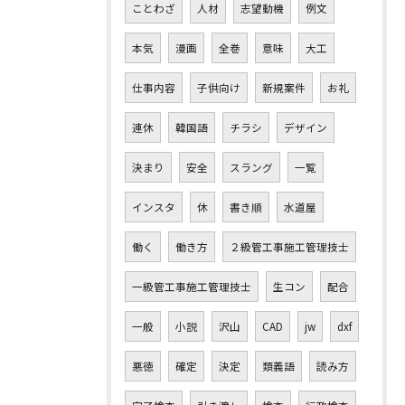
ことわざ
人材
志望動機
例文
本気
漫画
全巻
意味
大工
仕事内容
子供向け
新規案件
お礼
連休
韓国語
チラシ
デザイン
決まり
安全
スラング
一覧
インスタ
休
書き順
水道屋
働く
働き方
２級管工事施工管理技士
一級管工事施工管理技士
生コン
配合
一般
小説
沢山
CAD
jw
dxf
悪徳
確定
決定
類義語
読み方