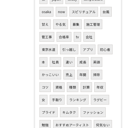
osaka
now
スピリチュアル
台風
甘え
やる気
募集
施工管理
管工事
合格率
tv
会社
東京水道
引っ越し
アプリ
初心者
本
社員
違い
成長
英語
かっこいい
売上
年間
掃除
コツ
資格
種類
計算
年収
女
手取り
ランキング
ラグビー
プライド
キムタク
ファッション
勉強
おすすめアーティスト
何気ない