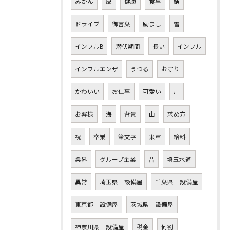
みかん
皮
健康
食事
錆
ドライブ
御言葉
励まし
雪
インフルB
潜伏期間
長い
インフル
インフルエンザ
うつる
お守り
かわいい
お仕事
可愛い
川
お客様
海
背景
山
求め方
祝
卒業
筆文字
米軍
給料
業界
グループ企業
昔
埼玉水道
異常
埼玉県 設備屋
千葉県 設備屋
東京都 設備屋
茨城県 設備屋
神奈川県 設備屋
税金
何割