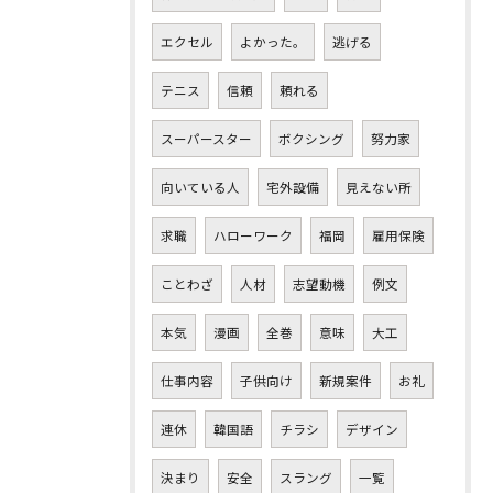
エクセル
よかった。
逃げる
テニス
信頼
頼れる
スーパースター
ボクシング
努力家
向いている人
宅外設備
見えない所
求職
ハローワーク
福岡
雇用保険
ことわざ
人材
志望動機
例文
本気
漫画
全巻
意味
大工
仕事内容
子供向け
新規案件
お礼
連休
韓国語
チラシ
デザイン
決まり
安全
スラング
一覧