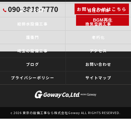
090-3818-7770
お問い合わせはこちら
よくある質問
当社の特徴
BGM再生
給排水設備工事
換気空調工事
護衛門
老朽化
埼玉の設備工事
アクセス
ブログ
お問い合わせ
プライバシーポリシー
サイトマップ
c 2026 東京の設備工事なら株式会社Goway ALL RIGHTS RESERVED.