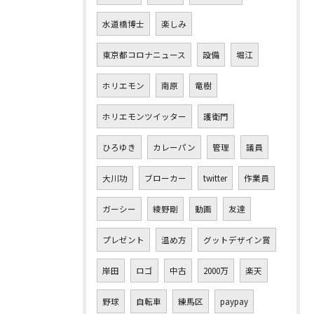
水道橋博士
楽しみ
東京都コロナニュース
設備
堀江
ホリエモン
南原
竜樹
ホリエモンツイッター
護衛門
ひろゆき
カレーパン
管理
議員
大川功
ブローカー
twitter
作業員
ガーシー
綾野剛
動画
友達
プレゼント
温め方
グットデザイン賞
岸田
ロゴ
中古
2000万
楽天
野球
自転車
練馬区
paypay