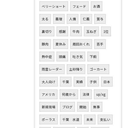
ベリーショート
フェード
お酒
太る
義理
人情
仁義
賞与
裏切り
感謝
牛肉
玉ねぎ
1位
豚肉
夏休み
周回おくれ
苦手
熱中症
頭痛
吐き気
下痢
雨雲レーダー
土砂降り
ゴーカート
大人向け
千葉
実績
子供
日本
アメリカ
何歳から
法律
up/xg
新規現場
ブログ
開始
無事
ポーラス
千葉 水道
未来
支払い