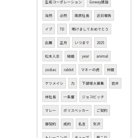
生和コーポレーション
Goway建設
当然
必然
南原社長
近日報告
イブ
TD
明けましておめでとう
出展
正月
いつまで
2025
松本人志
結婚
year
animal
zodiac
rabbit
マネーの虎
仲間
ケツメイシ
力
下請様大募集
岩井
林社長
一条響
ジョコビッチ
マレー
ボリスベッカー
ご契約
御契約
成約
名言
矢沢
トレーニング
チューブ
肩こり