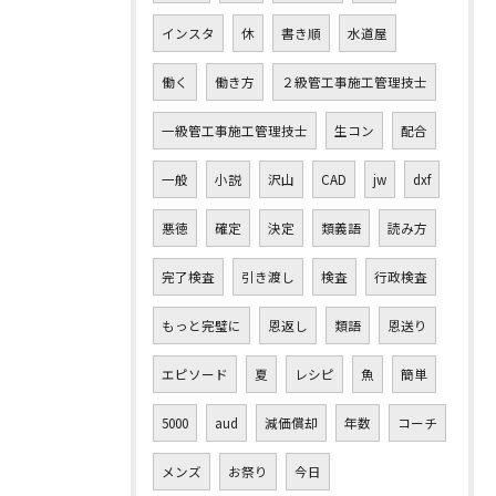
インスタ
休
書き順
水道屋
働く
働き方
２級管工事施工管理技士
一級管工事施工管理技士
生コン
配合
一般
小説
沢山
CAD
jw
dxf
悪徳
確定
決定
類義語
読み方
完了検査
引き渡し
検査
行政検査
もっと完璧に
恩返し
類語
恩送り
エピソード
夏
レシピ
魚
簡単
5000
aud
減価償却
年数
コーチ
メンズ
お祭り
今日