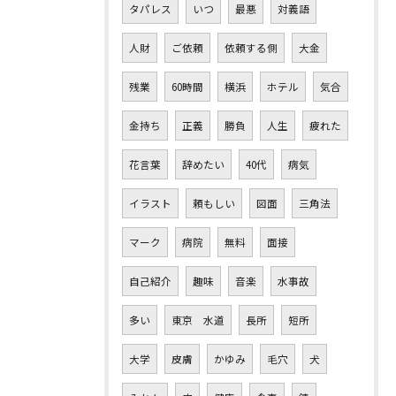
タパレス
いつ
最悪
対義語
人財
ご依頼
依頼する側
大金
残業
60時間
横浜
ホテル
気合
金持ち
正義
勝負
人生
疲れた
花言葉
辞めたい
40代
病気
イラスト
頼もしい
図面
三角法
マーク
病院
無料
面接
自己紹介
趣味
音楽
水事故
多い
東京 水道
長所
短所
大学
皮膚
かゆみ
毛穴
犬