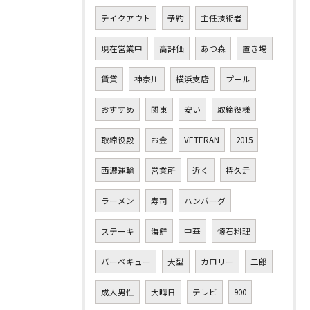
テイクアウト
予約
主任技術者
現在営業中
高評価
あつ森
置き場
賃貸
神奈川
横浜支店
プール
おすすめ
関東
安い
取締役様
取締役殿
お金
VETERAN
2015
西濃運輸
営業所
近く
持久走
ラーメン
寿司
ハンバーグ
ステーキ
海鮮
中華
懐石料理
バーベキュー
大型
カロリー
二郎
成人男性
大晦日
テレビ
900