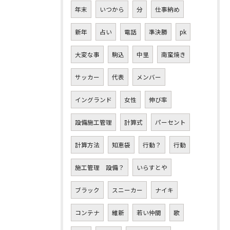
年末
いつから
分
仕事納め
新年
占い
電話
準決勝
pk
大変な事
駒込
中里
南蛮焼き
サッカー
代表
メンバー
イングランド
女性
伸び率
設備施工管理
計算式
パーセント
計算方法
知恵袋
行動？
行動
施工管理 設備？
いらすとや
ブラック
スニーカー
ナイキ
コンテナ
維新
若い仲間
歌