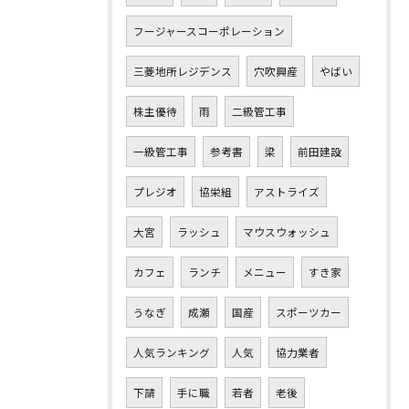
フージャースコーポレーション
三菱地所レジデンス
穴吹興産
やばい
株主優待
雨
二級管工事
一級管工事
参考書
梁
前田建設
プレジオ
協栄組
アストライズ
大宮
ラッシュ
マウスウォッシュ
カフェ
ランチ
メニュー
すき家
うなぎ
成瀬
国産
スポーツカー
人気ランキング
人気
協力業者
下請
手に職
若者
老後