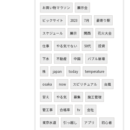
お買い物マラソン
展示会
ビックサイト
2023
7月
最寄り駅
スケジュール
展示
関西
花火大会
仕事
やる気でない
50代
投資
下水
不動産
中国
バブル崩壊
株
japan
today
temperature
osaka
now
スピリチュアル
台風
甘え
やる気
募集
施工管理
管工事
合格率
tv
会社
東京水道
引っ越し
アプリ
初心者