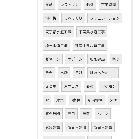
東武
レストラン
船橋
営業時間
飛行機
しゃっくり
シミュレーション
東京都水道工事
千葉県水道工事
埼玉水道工事
神奈川県水道工事
ゼネコン
サブコン
松永建設
祭り
屋台
出店
負け
終わったぁーー
お台場
魚フェス
最強
ポケモン
sv
対策
2案件
新規物件
外国
完全無料
辛口
無難
ハーフ
東急建設
新日本建物
新日本建設