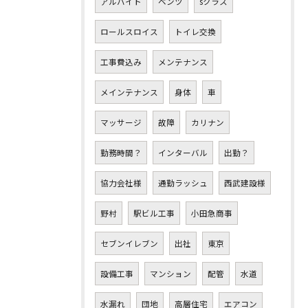
アルバイト
ベンツ
sクラス
ロールスロイス
トイレ交換
工事費込み
メンテナンス
メインテナンス
身体
車
マッサージ
故障
カリナン
勤務時間？
インターバル
出勤？
協力会社様
通勤ラッシュ
西武建設様
野村
駅ビル工事
小田急商事
セブンイレブン
出社
東京
設備工事
マンション
配管
水道
水漏れ
団地
高層住宅
エアコン