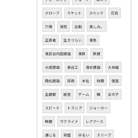
グローブ
ラケット
スペック
花見
穴場
消防
出動
楽しみ。
正直者
生きづらい
東急
東武谷内田建設
東鉄
鉄建
大成建設
長谷工
清水建設
大林組
西松建設
採用
本社
財閥
復習
主題歌
経営
ゲーム
晴
女の子
スピード
トランプ
ジョーカー
時間
ウクライナ
レアアース
通じる
完璧
ゆるい
スリーブ