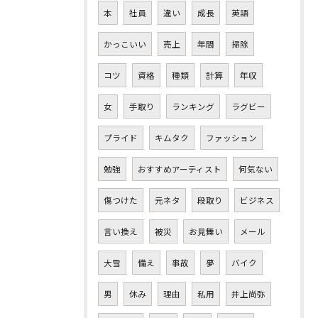
本
社員
違い
成長
英語
かっこいい
売上
年間
掃除
コツ
資格
種類
計算
年収
女
手取り
ランキング
ラグビー
プライド
キムタク
ファッション
勉強
おすすめアーティスト
何気ない
傷つけた
元ネタ
段取り
ビジネス
言い換え
被災
お見舞い
メール
大雪
備え
事故
夢
バイク
男
休み
理由
私用
井上尚弥