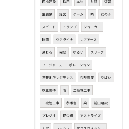
西松建設
採用
本社
財閥
復習
主題歌
経営
ゲーム
晴
女の子
スピード
トランプ
ジョーカー
時間
ウクライナ
レアアース
通じる
完璧
ゆるい
スリーブ
フージャースコーポレーション
三菱地所レジデンス
穴吹興産
やばい
株主優待
雨
二級管工事
一級管工事
参考書
梁
前田建設
プレジオ
協栄組
アストライズ
大宮
ラッシュ
マウスウォッシュ