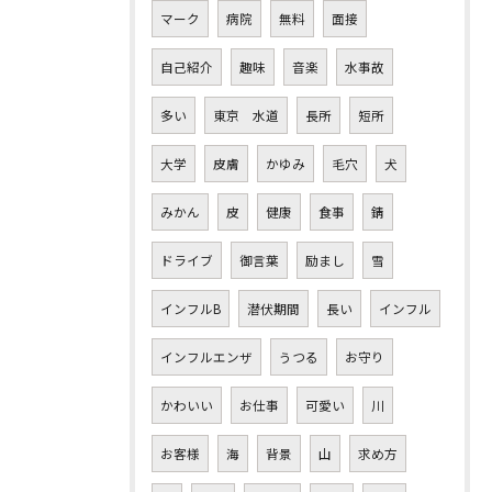
マーク
病院
無料
面接
自己紹介
趣味
音楽
水事故
多い
東京 水道
長所
短所
大学
皮膚
かゆみ
毛穴
犬
みかん
皮
健康
食事
錆
ドライブ
御言葉
励まし
雪
インフルB
潜伏期間
長い
インフル
インフルエンザ
うつる
お守り
かわいい
お仕事
可愛い
川
お客様
海
背景
山
求め方