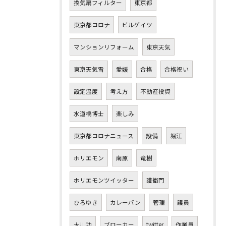
換気扇フィルター
東京都
東京都コロナ
ビルゲイツ
マンションリフォーム
東京天気
東京天気雪
愛媛
合格
合格祝い
設定温度
考え方
不動産投資
水道橋博士
楽しみ
東京都コロナニュース
設備
堀江
ホリエモン
南原
竜樹
ホリエモンツイッター
護衛門
ひろゆき
カレーパン
管理
議員
大川功
ブローカー
twitter
作業員