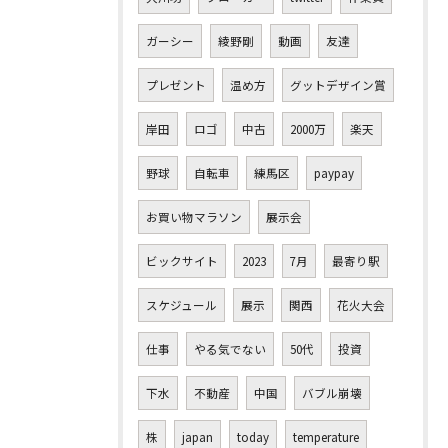
ガーシー
綾野剛
動画
友達
プレゼント
温め方
グットデザイン賞
岸田
ロゴ
中古
2000万
楽天
野球
自転車
練馬区
paypay
お買い物マラソン
展示会
ビックサイト
2023
7月
最寄り駅
スケジュール
展示
関西
花火大会
仕事
やる気でない
50代
投資
下水
不動産
中国
バブル崩壊
株
japan
today
temperature