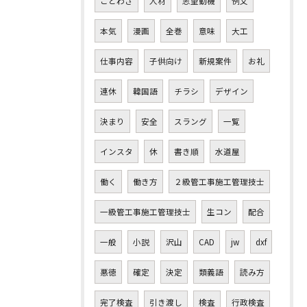
ことわざ
人材
志望動機
例文
本気
漫画
全巻
意味
大工
仕事内容
子供向け
新規案件
お礼
連休
韓国語
チラシ
デザイン
決まり
安全
スラング
一覧
インスタ
休
書き順
水道屋
働く
働き方
２級管工事施工管理技士
一級管工事施工管理技士
生コン
配合
一般
小説
沢山
CAD
jw
dxf
悪徳
確定
決定
類義語
読み方
完了検査
引き渡し
検査
行政検査