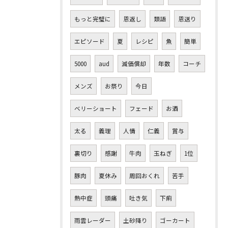
もっと完璧に
恩返し
類語
恩送り
エピソード
夏
レシピ
魚
簡単
5000
aud
減価償却
年数
コーチ
メンズ
お祭り
今日
ベリーショート
フェード
お酒
太る
義理
人情
仁義
賞与
裏切り
感謝
牛肉
玉ねぎ
1位
豚肉
夏休み
周回おくれ
苦手
熱中症
頭痛
吐き気
下痢
雨雲レーダー
土砂降り
ゴーカート