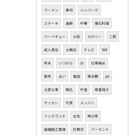
ラーメン
寿司
ハンバーグ
ステーキ
海鮮
中華
懐石料理
バーベキュー
大型
カロリー
二郎
成人男性
大晦日
テレビ
900
年末
いつから
分
仕事納め
新年
占い
電話
準決勝
pk
大変な事
駒込
中里
南蛮焼き
サッカー
代表
メンバー
イングランド
女性
伸び率
設備施工管理
計算式
パーセント