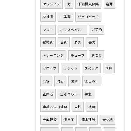
ケツメイシ
力
下請様大募集
岩井
林社長
一条響
ジョコビッチ
マレー
ボリスベッカー
ご契約
御契約
成約
名言
矢沢
トレーニング
チューブ
肩こり
グローブ
ラケット
スペック
花見
穴場
消防
出動
楽しみ。
正直者
生きづらい
東急
東武谷内田建設
東鉄
鉄建
大成建設
長谷工
清水建設
大林組