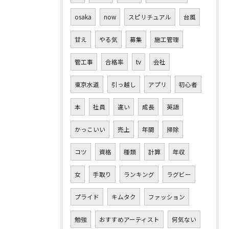
osaka
now
スピリチュアル
台風
甘え
やる気
募集
施工管理
管工事
合格率
tv
会社
東京水道
引っ越し
アプリ
初心者
本
社員
違い
成長
英語
かっこいい
売上
年間
掃除
コツ
資格
種類
計算
年収
女
手取り
ランキング
ラグビー
プライド
キムタク
ファッション
勉強
おすすめアーティスト
何気ない