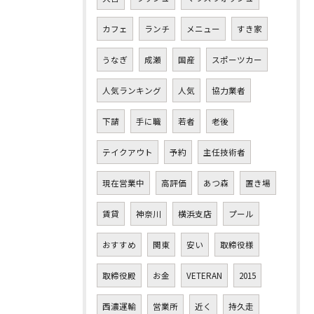
カフェ
ランチ
メニュー
すき家
うなぎ
成瀬
国産
スポーツカー
人気ランキング
人気
協力業者
下請
手に職
若者
老後
テイクアウト
予約
主任技術者
現在営業中
高評価
あつ森
置き場
賃貸
神奈川
横浜支店
プール
おすすめ
関東
安い
取締役様
取締役殿
お金
VETERAN
2015
西濃運輸
営業所
近く
持久走