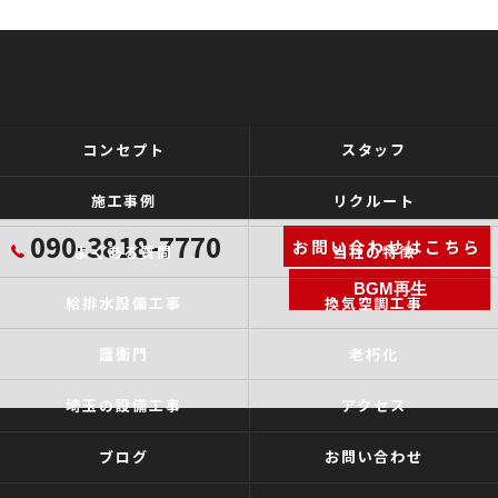
コンセプト
スタッフ
施工事例
リクルート
090-3818-7770
お問い合わせはこちら
よくある質問
当社の特徴
BGM再生
給排水設備工事
換気空調工事
護衛門
老朽化
埼玉の設備工事
アクセス
ブログ
お問い合わせ