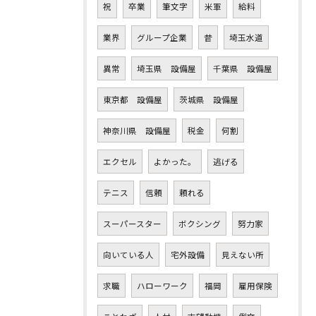
祝
卒業
筆文字
米軍
給料
業界
グループ企業
昔
埼玉水道
異常
埼玉県 設備屋
千葉県 設備屋
東京都 設備屋
茨城県 設備屋
神奈川県 設備屋
税金
何割
エクセル
よかった。
逃げる
テニス
信頼
頼れる
スーパースター
ボクシング
努力家
向いている人
宅外設備
見えない所
求職
ハローワーク
福岡
雇用保険