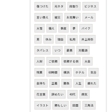
傷つけた
元ネタ
段取り
ビジネス
言い換え
被災
お見舞い
メール
大雪
備え
事故
夢
バイク
男
休み
理由
私用
井上尚弥
タパレス
いつ
最悪
対義語
人財
ご依頼
依頼する側
大金
残業
60時間
横浜
ホテル
気合
金持ち
正義
勝負
人生
疲れた
花言葉
辞めたい
40代
病気
イラスト
頼もしい
図面
三角法