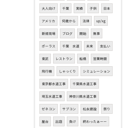
大人向け
千葉
実績
子供
日本
アメリカ
何歳から
法律
up/xg
新規現場
ブログ
開始
無事
ポーラス
千葉 水道
未来
支払い
東武
レストラン
船橋
営業時間
飛行機
しゃっくり
シミュレーション
東京都水道工事
千葉県水道工事
埼玉水道工事
神奈川県水道工事
ゼネコン
サブコン
松永建設
祭り
屋台
出店
負け
終わったぁーー