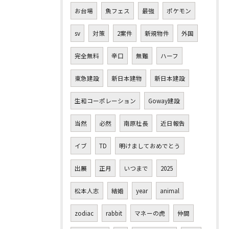
お台場
魚フェス
最強
ポケモン
sv
対策
2案件
新規物件
外国
完全無料
辛口
無難
ハーフ
東急建設
新日本建物
新日本建設
生和コーポレーション
Goway建設
当然
必然
南原社長
近日報告
イブ
TD
明けましておめでとう
出展
正月
いつまで
2025
松本人志
結婚
year
animal
zodiac
rabbit
マネーの虎
仲間