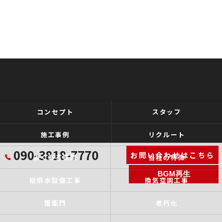
コンセプト
スタッフ
施工事例
リクルート
090-3818-7770
お問い合わせはこちら
よくある質問
当社の特徴
BGM再生
給排水設備工事
換気空調工事
護衛門
老朽化