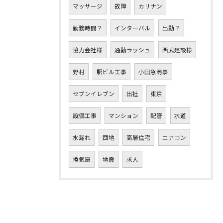
マッサージ
故障
カリナン
勤務時間？
インターバル
出勤？
協力会社様
通勤ラッシュ
西武建設様
野村
駅ビル工事
小田急商事
セブンイレブン
出社
東京
設備工事
マンション
配管
水道
水漏れ
団地
高層住宅
エアコン
換気扇
地震
求人