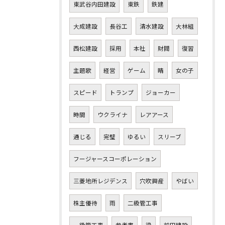
東武谷内田建設
東鉄
鉄建
大成建設
長谷工
清水建設
大林組
西松建設
採用
本社
財閥
復習
主題歌
経営
ゲーム
晴
女の子
スピード
トランプ
ジョーカー
時間
ウクライナ
レアアース
通じる
完璧
ゆるい
スリーブ
フージャースコーポレーション
三菱地所レジデンス
穴吹興産
やばい
株主優待
雨
二級管工事