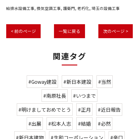
給排水設備工事
換気空調工事
護衛門
老朽化
埼玉の設備工事
< 前のページ
一覧に戻る
次のページ >
関連タグ
#Goway建設
#新日本建設
#当然
#南原社長
#いつまで
#明けましておめでとう
#正月
#近日報告
#出展
#松本人志
#結婚
#必然
#新日本建物
#生和コーポレーション
#辛口