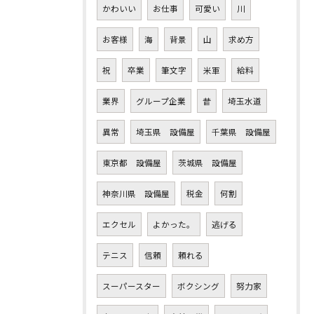
かわいい
お仕事
可愛い
川
お客様
海
背景
山
求め方
祝
卒業
筆文字
米軍
給料
業界
グループ企業
昔
埼玉水道
異常
埼玉県 設備屋
千葉県 設備屋
東京都 設備屋
茨城県 設備屋
神奈川県 設備屋
税金
何割
エクセル
よかった。
逃げる
テニス
信頼
頼れる
スーパースター
ボクシング
努力家