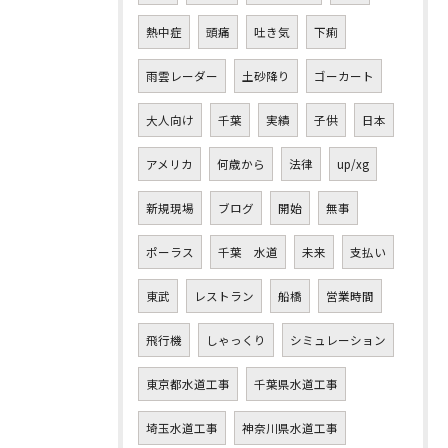
熱中症
頭痛
吐き気
下痢
雨雲レーダー
土砂降り
ゴーカート
大人向け
千葉
実績
子供
日本
アメリカ
何歳から
法律
up/xg
新規現場
ブログ
開始
無事
ポーラス
千葉 水道
未来
支払い
東武
レストラン
船橋
営業時間
飛行機
しゃっくり
シミュレーション
東京都水道工事
千葉県水道工事
埼玉水道工事
神奈川県水道工事