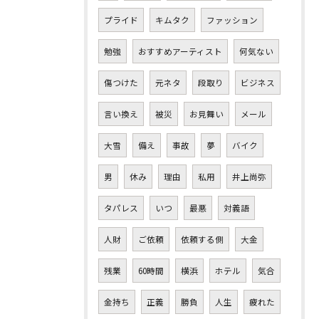
プライド
キムタク
ファッション
勉強
おすすめアーティスト
何気ない
傷つけた
元ネタ
段取り
ビジネス
言い換え
被災
お見舞い
メール
大雪
備え
事故
夢
バイク
男
休み
理由
私用
井上尚弥
タパレス
いつ
最悪
対義語
人財
ご依頼
依頼する側
大金
残業
60時間
横浜
ホテル
気合
金持ち
正義
勝負
人生
疲れた