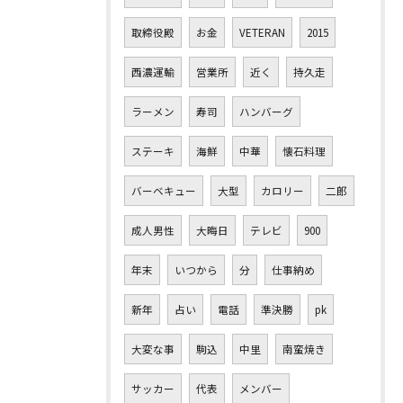
取締役殿
お金
VETERAN
2015
西濃運輸
営業所
近く
持久走
ラーメン
寿司
ハンバーグ
ステーキ
海鮮
中華
懐石料理
バーベキュー
大型
カロリー
二郎
成人男性
大晦日
テレビ
900
年末
いつから
分
仕事納め
新年
占い
電話
準決勝
pk
大変な事
駒込
中里
南蛮焼き
サッカー
代表
メンバー