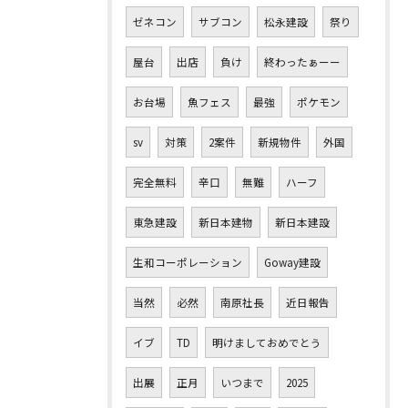
ゼネコン
サブコン
松永建設
祭り
屋台
出店
負け
終わったぁーー
お台場
魚フェス
最強
ポケモン
sv
対策
2案件
新規物件
外国
完全無料
辛口
無難
ハーフ
東急建設
新日本建物
新日本建設
生和コーポレーション
Goway建設
当然
必然
南原社長
近日報告
イブ
TD
明けましておめでとう
出展
正月
いつまで
2025