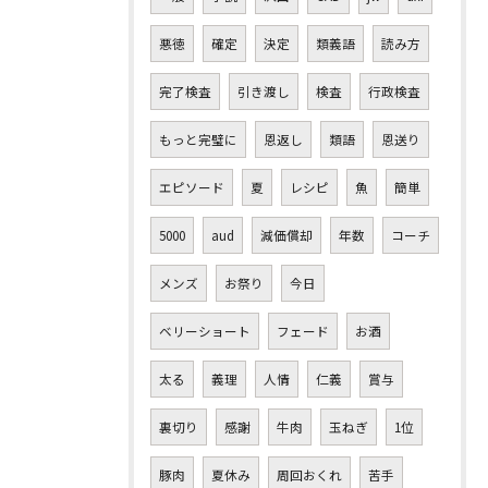
悪徳
確定
決定
類義語
読み方
完了検査
引き渡し
検査
行政検査
もっと完璧に
恩返し
類語
恩送り
エピソード
夏
レシピ
魚
簡単
5000
aud
減価償却
年数
コーチ
メンズ
お祭り
今日
ベリーショート
フェード
お酒
太る
義理
人情
仁義
賞与
裏切り
感謝
牛肉
玉ねぎ
1位
豚肉
夏休み
周回おくれ
苦手