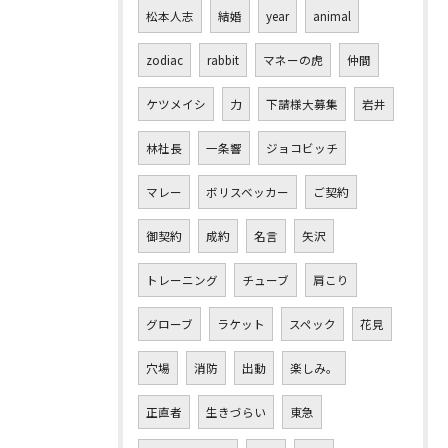
松本人志
結婚
year
animal
zodiac
rabbit
マネーの虎
仲間
ケツメイシ
力
下請様大募集
岩井
林社長
一条響
ジョコビッチ
マレー
ボリスベッカー
ご契約
御契約
成約
名言
矢沢
トレーニング
チューブ
肩こり
グローブ
ラケット
スペック
花見
穴場
消防
出動
楽しみ。
正直者
生きづらい
東急