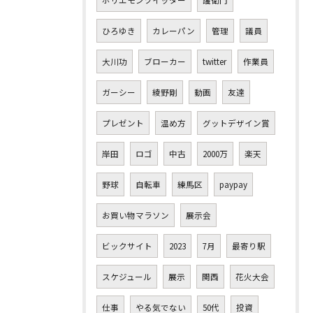
ホリエモンツイッター
護衛門
ひろゆき
カレーパン
管理
議員
大川功
ブローカー
twitter
作業員
ガーシー
綾野剛
動画
友達
プレゼント
温め方
グットデザイン賞
岸田
ロゴ
中古
2000万
楽天
野球
自転車
練馬区
paypay
お買い物マラソン
展示会
ビックサイト
2023
7月
最寄り駅
スケジュール
展示
関西
花火大会
仕事
やる気でない
50代
投資