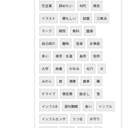
花言葉
辞めたい
40代
病気
イラスト
頼もしい
図面
三角法
マーク
病院
無料
面接
自己紹介
趣味
音楽
水事故
多い
東京 水道
長所
短所
大学
皮膚
かゆみ
毛穴
犬
みかん
皮
健康
食事
錆
ドライブ
御言葉
励まし
雪
インフルB
潜伏期間
長い
インフル
インフルエンザ
うつる
お守り