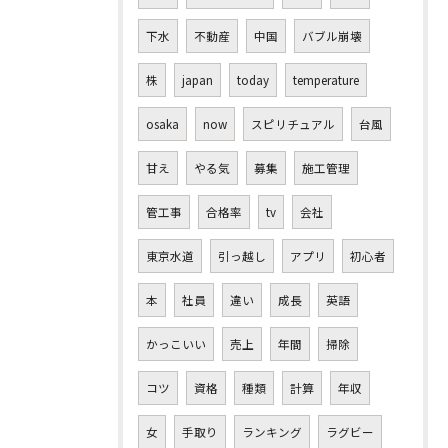
下水
不動産
中国
バブル崩壊
株
japan
today
temperature
osaka
now
スピリチュアル
台風
甘え
やる気
募集
施工管理
管工事
合格率
tv
会社
東京水道
引っ越し
アプリ
初心者
本
社員
違い
成長
英語
かっこいい
売上
年間
掃除
コツ
資格
種類
計算
年収
女
手取り
ランキング
ラグビー