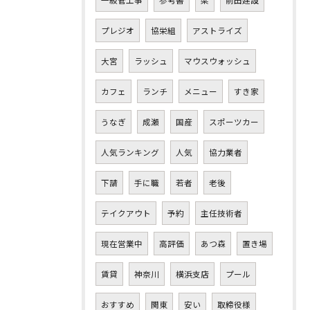
一級管工事
参考書
梁
前田建設
プレジオ
協栄組
アストライズ
大宮
ラッシュ
マウスウォッシュ
カフェ
ランチ
メニュー
すき家
うなぎ
成瀬
国産
スポーツカー
人気ランキング
人気
協力業者
下請
手に職
若者
老後
テイクアウト
予約
主任技術者
現在営業中
高評価
あつ森
置き場
賃貸
神奈川
横浜支店
プール
おすすめ
関東
安い
取締役様