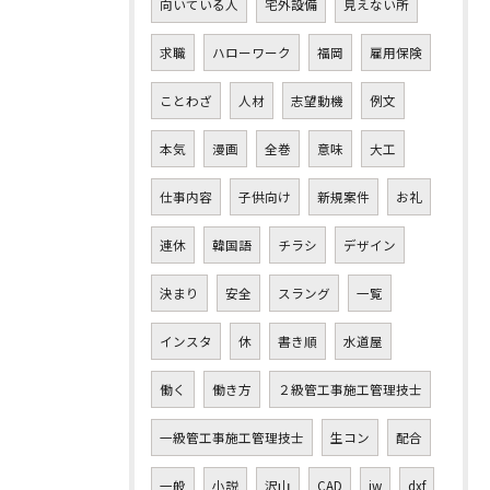
向いている人
宅外設備
見えない所
求職
ハローワーク
福岡
雇用保険
ことわざ
人材
志望動機
例文
本気
漫画
全巻
意味
大工
仕事内容
子供向け
新規案件
お礼
連休
韓国語
チラシ
デザイン
決まり
安全
スラング
一覧
インスタ
休
書き順
水道屋
働く
働き方
２級管工事施工管理技士
一級管工事施工管理技士
生コン
配合
一般
小説
沢山
CAD
jw
dxf