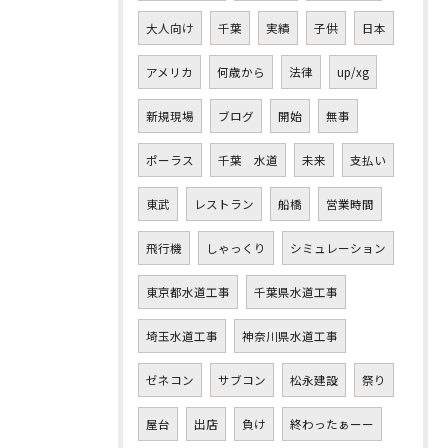
大人向け
千葉
実績
子供
日本
アメリカ
何歳から
法律
up/xg
新規現場
ブログ
開始
無事
ポーラス
千葉 水道
未来
支払い
東武
レストラン
船橋
営業時間
飛行機
しゃっくり
シミュレーション
東京都水道工事
千葉県水道工事
埼玉水道工事
神奈川県水道工事
ゼネコン
サブコン
松永建設
祭り
屋台
出店
負け
終わったぁーー