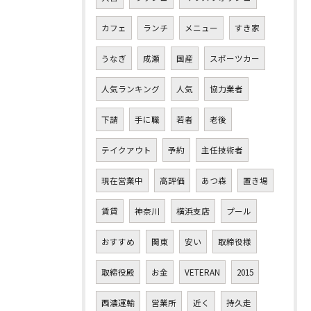
カフェ
ランチ
メニュー
すき家
うなぎ
成瀬
国産
スポーツカー
人気ランキング
人気
協力業者
下請
手に職
若者
老後
テイクアウト
予約
主任技術者
現在営業中
高評価
あつ森
置き場
賃貸
神奈川
横浜支店
プール
おすすめ
関東
安い
取締役様
取締役殿
お金
VETERAN
2015
西濃運輸
営業所
近く
持久走