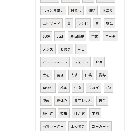
もっと完璧に
恩返し
類語
恩送り
エピソード
夏
レシピ
魚
簡単
5000
aud
減価償却
年数
コーチ
メンズ
お祭り
今日
ベリーショート
フェード
お酒
太る
義理
人情
仁義
賞与
裏切り
感謝
牛肉
玉ねぎ
1位
豚肉
夏休み
周回おくれ
苦手
熱中症
頭痛
吐き気
下痢
雨雲レーダー
土砂降り
ゴーカート