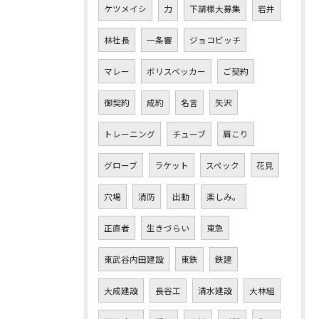
ケツメイシ
力
下請様大募集
岩井
林社長
一条響
ジョコビッチ
マレー
ボリスベッカー
ご契約
御契約
成約
名言
矢沢
トレーニング
チューブ
肩こり
グローブ
ラケット
スペック
花見
穴場
消防
出動
楽しみ。
正直者
生きづらい
東急
東武谷内田建設
東鉄
鉄建
大成建設
長谷工
清水建設
大林組