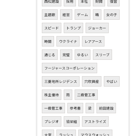
西松建設
採用
本社
財閥
復習
主題歌
経営
ゲーム
晴
女の子
スピード
トランプ
ジョーカー
時間
ウクライナ
レアアース
通じる
完璧
ゆるい
スリーブ
フージャースコーポレーション
三菱地所レジデンス
穴吹興産
やばい
株主優待
雨
二級管工事
一級管工事
参考書
梁
前田建設
プレジオ
協栄組
アストライズ
大宮
ラッシュ
マウスウォッシュ