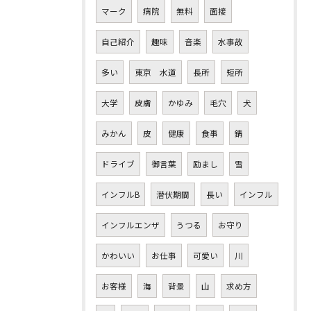
マーク
病院
無料
面接
自己紹介
趣味
音楽
水事故
多い
東京 水道
長所
短所
大学
皮膚
かゆみ
毛穴
犬
みかん
皮
健康
食事
錆
ドライブ
御言葉
励まし
雪
インフルB
潜伏期間
長い
インフル
インフルエンザ
うつる
お守り
かわいい
お仕事
可愛い
川
お客様
海
背景
山
求め方