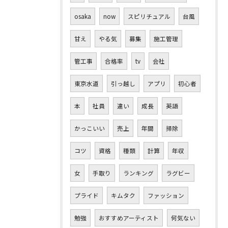
osaka
now
スピリチュアル
台風
甘え
やる気
募集
施工管理
管工事
合格率
tv
会社
東京水道
引っ越し
アプリ
初心者
本
社員
違い
成長
英語
かっこいい
売上
年間
掃除
コツ
資格
種類
計算
年収
女
手取り
ランキング
ラグビー
プライド
キムタク
ファッション
勉強
おすすめアーティスト
何気ない