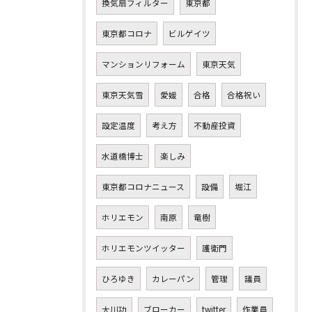
換気扇フィルター
東京都
東京都コロナ
ビルゲイツ
マンションリフォーム
東京天気
東京天気雪
愛媛
合格
合格祝い
設定温度
考え方
不動産投資
水道橋博士
楽しみ
東京都コロナニュース
設備
堀江
ホリエモン
南原
竜樹
ホリエモンツイッター
護衛門
ひろゆき
カレーパン
管理
議員
大川功
ブローカー
twitter
作業員