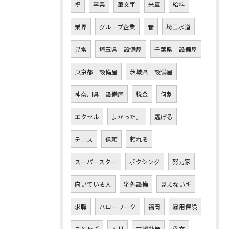
祝
卒業
筆文字
米軍
給料
業界
グループ企業
昔
埼玉水道
異常
埼玉県 設備屋
千葉県 設備屋
東京都 設備屋
茨城県 設備屋
神奈川県 設備屋
税金
何割
エクセル
よかった。
逃げる
テニス
信頼
頼れる
スーパースター
ボクシング
努力家
向いている人
宅外設備
見えない所
求職
ハローワーク
福岡
雇用保険
ことわざ
人材
志望動機
例文