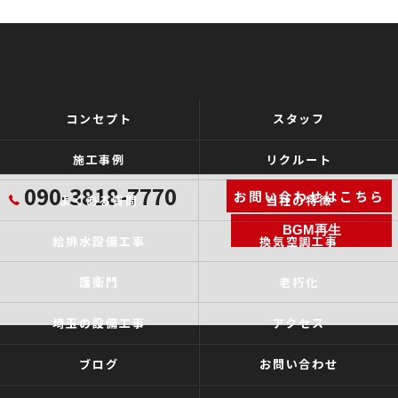
コンセプト
スタッフ
施工事例
リクルート
090-3818-7770
お問い合わせはこちら
よくある質問
当社の特徴
BGM再生
給排水設備工事
換気空調工事
護衛門
老朽化
埼玉の設備工事
アクセス
ブログ
お問い合わせ