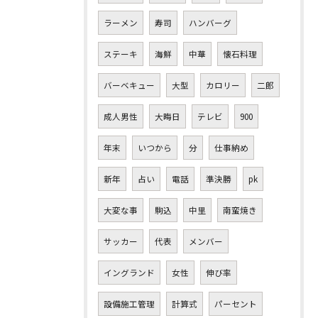
ラーメン
寿司
ハンバーグ
ステーキ
海鮮
中華
懐石料理
バーベキュー
大型
カロリー
二郎
成人男性
大晦日
テレビ
900
年末
いつから
分
仕事納め
新年
占い
電話
準決勝
pk
大変な事
駒込
中里
南蛮焼き
サッカー
代表
メンバー
イングランド
女性
伸び率
設備施工管理
計算式
パーセント