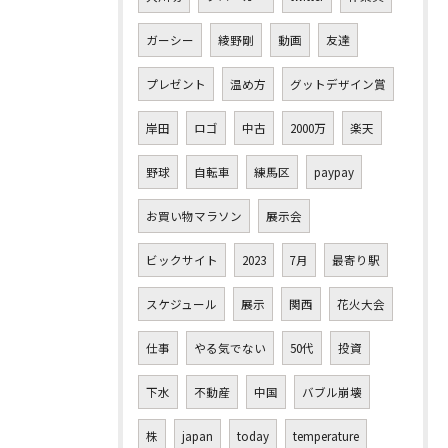
ガーシー
綾野剛
動画
友達
プレゼント
温め方
グットデザイン賞
岸田
ロゴ
中古
2000万
楽天
野球
自転車
練馬区
paypay
お買い物マラソン
展示会
ビックサイト
2023
7月
最寄り駅
スケジュール
展示
関西
花火大会
仕事
やる気でない
50代
投資
下水
不動産
中国
バブル崩壊
株
japan
today
temperature