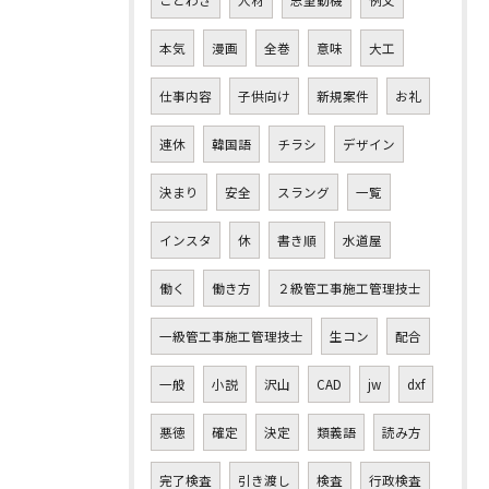
本気
漫画
全巻
意味
大工
仕事内容
子供向け
新規案件
お礼
連休
韓国語
チラシ
デザイン
決まり
安全
スラング
一覧
インスタ
休
書き順
水道屋
働く
働き方
２級管工事施工管理技士
一級管工事施工管理技士
生コン
配合
一般
小説
沢山
CAD
jw
dxf
悪徳
確定
決定
類義語
読み方
完了検査
引き渡し
検査
行政検査