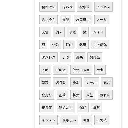
傷つけた
元ネタ
段取り
ビジネス
言い換え
被災
お見舞い
メール
大雪
備え
事故
夢
バイク
男
休み
理由
私用
井上尚弥
タパレス
いつ
最悪
対義語
人財
ご依頼
依頼する側
大金
残業
60時間
横浜
ホテル
気合
金持ち
正義
勝負
人生
疲れた
花言葉
辞めたい
40代
病気
イラスト
頼もしい
図面
三角法