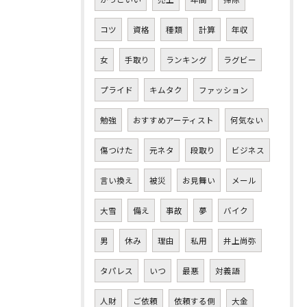
コツ
資格
種類
計算
年収
女
手取り
ランキング
ラグビー
プライド
キムタク
ファッション
勉強
おすすめアーティスト
何気ない
傷つけた
元ネタ
段取り
ビジネス
言い換え
被災
お見舞い
メール
大雪
備え
事故
夢
バイク
男
休み
理由
私用
井上尚弥
タパレス
いつ
最悪
対義語
人財
ご依頼
依頼する側
大金