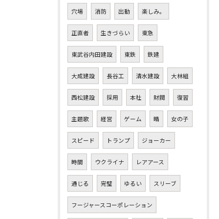
穴場
消防
出動
楽しみ。
正直者
生きづらい
東急
東武谷内田建設
東鉄
鉄建
大成建設
長谷工
清水建設
大林組
西松建設
採用
本社
財閥
復習
主題歌
経営
ゲーム
晴
女の子
スピード
トランプ
ジョーカー
時間
ウクライナ
レアアース
通じる
完璧
ゆるい
スリーブ
フージャースコーポレーション