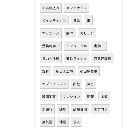
工事費込み
メンテナンス
メインテナンス
身体
車
マッサージ
故障
カリナン
勤務時間？
インターバル
出勤？
協力会社様
通勤ラッシュ
西武建設様
野村
駅ビル工事
小田急商事
セブンイレブン
出社
東京
設備工事
マンション
配管
水道
水漏れ
団地
高層住宅
エアコン
換気扇
地震
求人