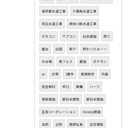
東京都水道工事
千葉県水道工事
埼玉水道工事
神奈川県水道工事
ゼネコン
サブコン
松永建設
祭り
屋台
出店
負け
終わったぁーー
お台場
魚フェス
最強
ポケモン
sv
対策
2案件
新規物件
外国
完全無料
辛口
無難
ハーフ
東急建設
新日本建物
新日本建設
生和コーポレーション
Goway建設
当然
必然
南原社長
近日報告