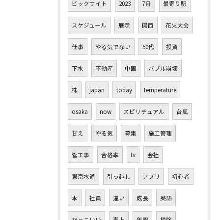
ビックサイト
2023
7月
最寄り駅
スケジュール
展示
関西
花火大会
仕事
やる気でない
50代
投資
下水
不動産
中国
バブル崩壊
株
japan
today
temperature
osaka
now
スピリチュアル
台風
甘え
やる気
募集
施工管理
管工事
合格率
tv
会社
東京水道
引っ越し
アプリ
初心者
本
社員
違い
成長
英語
かっこいい
売上
年間
掃除