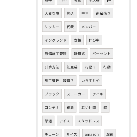
大変な事
駒込
中里
南蛮焼き
サッカー
代表
メンバー
イングランド
女性
伸び率
設備施工管理
計算式
パーセント
計算方法
知恵袋
行動？
行動
施工管理 設備？
いらすとや
ブラック
スニーカー
ナイキ
コンテナ
維新
若い仲間
歌
部活
アイス
スタッドレス
チェーン
サイズ
amazon
深夜