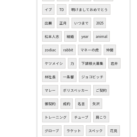
イブ
TD
明けましておめでとう
出展
正月
いつまで
2025
松本人志
結婚
year
animal
zodiac
rabbit
マネーの虎
仲間
ケツメイシ
力
下請様大募集
岩井
林社長
一条響
ジョコビッチ
マレー
ボリスベッカー
ご契約
御契約
成約
名言
矢沢
トレーニング
チューブ
肩こり
グローブ
ラケット
スペック
花見