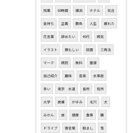
残業
60時間
横浜
ホテル
気合
金持ち
正義
勝負
人生
疲れた
花言葉
辞めたい
40代
病気
イラスト
頼もしい
図面
三角法
マーク
病院
無料
面接
自己紹介
趣味
音楽
水事故
多い
東京 水道
長所
短所
大学
皮膚
かゆみ
毛穴
犬
みかん
皮
健康
食事
錆
ドライブ
御言葉
励まし
雪