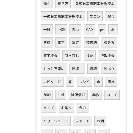
働く
働き方
２級管工事施工管理技士
一級管工事施工管理技士
生コン
配合
一般
小説
沢山
CAD
jw
dxf
悪徳
確定
決定
類義語
読み方
完了検査
引き渡し
検査
行政検査
もっと完璧に
恩返し
類語
恩送り
エピソード
夏
レシピ
魚
簡単
5000
aud
減価償却
年数
コーチ
メンズ
お祭り
今日
ベリーショート
フェード
お酒