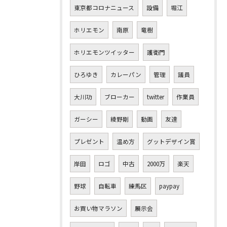
東京都コロナニュース
設備
堀江
ホリエモン
南原
竜樹
ホリエモンツイッター
護衛門
ひろゆき
カレーパン
管理
議員
大川功
ブローカー
twitter
作業員
ガーシー
綾野剛
動画
友達
プレゼント
温め方
グットデザイン賞
岸田
ロゴ
中古
2000万
楽天
野球
自転車
練馬区
paypay
お買い物マラソン
展示会