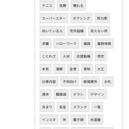
テニス
信頼
頼れる
スーパースター
ボクシング
努力家
向いている人
宅外設備
見えない所
求職
ハローワーク
福岡
雇用保険
ことわざ
人材
志望動機
例文
本気
漫画
全巻
意味
大工
仕事内容
子供向け
新規案件
お礼
連休
韓国語
チラシ
デザイン
決まり
安全
スラング
一覧
インスタ
休
書き順
水道屋