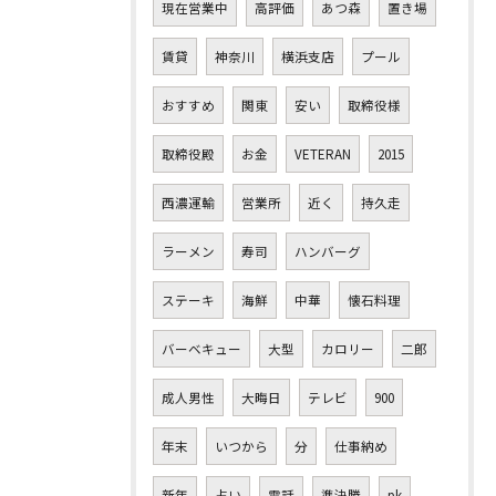
現在営業中
高評価
あつ森
置き場
賃貸
神奈川
横浜支店
プール
おすすめ
関東
安い
取締役様
取締役殿
お金
VETERAN
2015
西濃運輸
営業所
近く
持久走
ラーメン
寿司
ハンバーグ
ステーキ
海鮮
中華
懐石料理
バーベキュー
大型
カロリー
二郎
成人男性
大晦日
テレビ
900
年末
いつから
分
仕事納め
新年
占い
電話
準決勝
pk