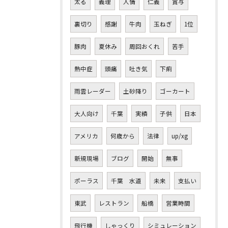
太る
義理
人情
仁義
賞与
裏切り
感謝
牛肉
玉ねぎ
1位
豚肉
夏休み
周回おくれ
苦手
熱中症
頭痛
吐き気
下痢
雨雲レーダー
土砂降り
ゴーカート
大人向け
千葉
実績
子供
日本
アメリカ
何歳から
法律
up/xg
新規現場
ブログ
開始
無事
ポーラス
千葉 水道
未来
支払い
東武
レストラン
船橋
営業時間
飛行機
しゃっくり
シミュレーション