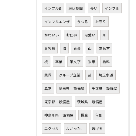
インフルB
潜伏期間
長い
インフル
インフルエンザ
うつる
お守り
かわいい
お仕事
可愛い
川
お客様
海
背景
山
求め方
祝
卒業
筆文字
米軍
給料
業界
グループ企業
昔
埼玉水道
異常
埼玉県 設備屋
千葉県 設備屋
東京都 設備屋
茨城県 設備屋
神奈川県 設備屋
税金
何割
エクセル
よかった。
逃げる