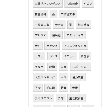
三菱地所レジデンス
穴吹興産
やばい
株主優待
雨
二級管工事
一級管工事
参考書
梁
前田建設
プレジオ
協栄組
アストライズ
大宮
ラッシュ
マウスウォッシュ
カフェ
ランチ
メニュー
すき家
うなぎ
成瀬
国産
スポーツカー
人気ランキング
人気
協力業者
下請
手に職
若者
老後
テイクアウト
予約
主任技術者