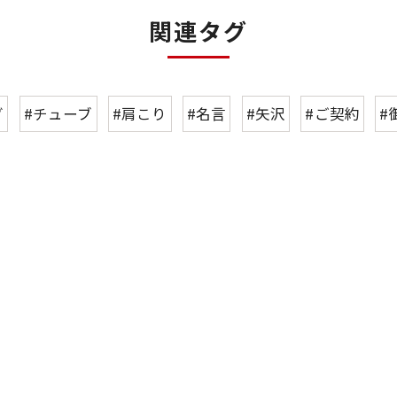
関連タグ
グ
#チューブ
#肩こり
#名言
#矢沢
#ご契約
#