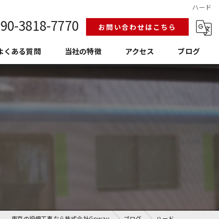
ハード
90-3818-7770
お問い合わせはこちら
よくある質問
当社の特徴
アクセス
ブログ
給排水設備工事
換気空調工事
護衛門
老朽化
埼玉の設備工事
東京の設備工事なら株式会社Goway
ブログ
ハード