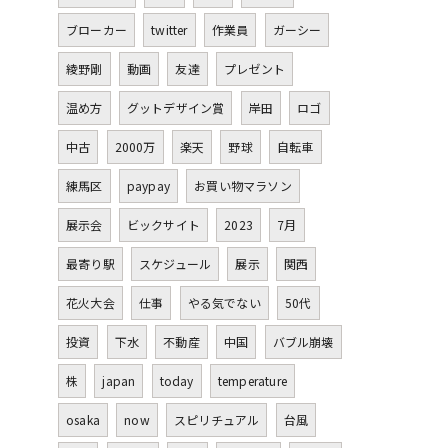
ブローカー
twitter
作業員
ガーシー
綾野剛
動画
友達
プレゼント
温め方
グットデザイン賞
岸田
ロゴ
中古
2000万
楽天
野球
自転車
練馬区
paypay
お買い物マラソン
展示会
ビックサイト
2023
7月
最寄り駅
スケジュール
展示
関西
花火大会
仕事
やる気でない
50代
投資
下水
不動産
中国
バブル崩壊
株
japan
today
temperature
osaka
now
スピリチュアル
台風