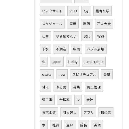
ビックサイト
2023
7月
最寄り駅
スケジュール
展示
関西
花火大会
仕事
やる気でない
50代
投資
下水
不動産
中国
バブル崩壊
株
japan
today
temperature
osaka
now
スピリチュアル
台風
甘え
やる気
募集
施工管理
管工事
合格率
tv
会社
東京水道
引っ越し
アプリ
初心者
本
社員
違い
成長
英語