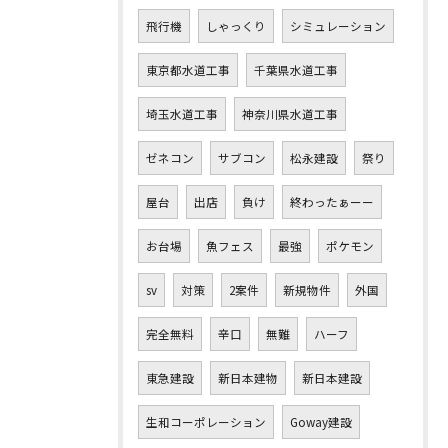
飛行機
しゃっくり
シミュレーション
東京都水道工事
千葉県水道工事
埼玉水道工事
神奈川県水道工事
ゼネコン
サブコン
松永建設
祭り
屋台
出店
負け
終わったぁーー
お台場
魚フェス
最強
ポケモン
sv
対策
2案件
新規物件
外国
完全無料
辛口
無難
ハーフ
東急建設
新日本建物
新日本建設
生和コーポレーション
Goway建設