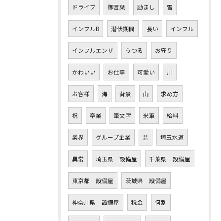
ドライブ
御言葉
励まし
雪
インフルB
潜伏期間
長い
インフル
インフルエンザ
うつる
お守り
かわいい
お仕事
可愛い
川
お客様
海
背景
山
求め方
祝
卒業
筆文字
米軍
給料
業界
グループ企業
昔
埼玉水道
異常
埼玉県 設備屋
千葉県 設備屋
東京都 設備屋
茨城県 設備屋
神奈川県 設備屋
税金
何割