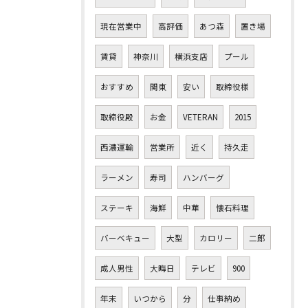
現在営業中
高評価
あつ森
置き場
賃貸
神奈川
横浜支店
プール
おすすめ
関東
安い
取締役様
取締役殿
お金
VETERAN
2015
西濃運輸
営業所
近く
持久走
ラーメン
寿司
ハンバーグ
ステーキ
海鮮
中華
懐石料理
バーベキュー
大型
カロリー
二郎
成人男性
大晦日
テレビ
900
年末
いつから
分
仕事納め