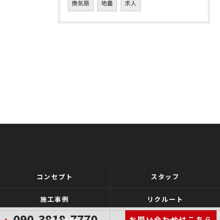
換気扇
地震
求人
コンセプト
スタッフ
施工事例
リクルート
090-3818-7770
お問い合わせはこちら