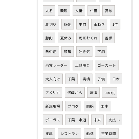
太る
義理
人情
仁義
賞与
裏切り
感謝
牛肉
玉ねぎ
1位
豚肉
夏休み
周回おくれ
苦手
熱中症
頭痛
吐き気
下痢
雨雲レーダー
土砂降り
ゴーカート
大人向け
千葉
実績
子供
日本
アメリカ
何歳から
法律
up/xg
新規現場
ブログ
開始
無事
ポーラス
千葉 水道
未来
支払い
東武
レストラン
船橋
営業時間