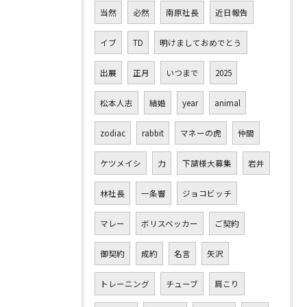
当然
必然
南原社長
近日報告
イブ
TD
明けましておめでとう
出展
正月
いつまで
2025
松本人志
結婚
year
animal
zodiac
rabbit
マネーの虎
仲間
ケツメイシ
力
下請様大募集
岩井
林社長
一条響
ジョコビッチ
マレー
ボリスベッカー
ご契約
御契約
成約
名言
矢沢
トレーニング
チューブ
肩こり