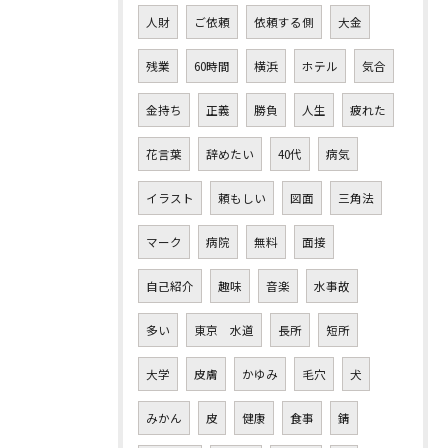
人財
ご依頼
依頼する側
大金
残業
60時間
横浜
ホテル
気合
金持ち
正義
勝負
人生
疲れた
花言葉
辞めたい
40代
病気
イラスト
頼もしい
図面
三角法
マーク
病院
無料
面接
自己紹介
趣味
音楽
水事故
多い
東京 水道
長所
短所
大学
皮膚
かゆみ
毛穴
犬
みかん
皮
健康
食事
錆