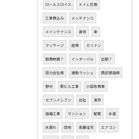
ロールスロイス
トイレ交換
工事費込み
メンテナンス
メインテナンス
身体
車
マッサージ
故障
カリナン
勤務時間？
インターバル
出勤？
協力会社様
通勤ラッシュ
西武建設様
野村
駅ビル工事
小田急商事
セブンイレブン
出社
東京
設備工事
マンション
配管
水道
水漏れ
団地
高層住宅
エアコン