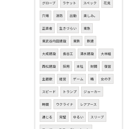
グローブ
ラケット
スペック
花見
穴場
消防
出動
楽しみ。
正直者
生きづらい
東急
東武谷内田建設
東鉄
鉄建
大成建設
長谷工
清水建設
大林組
西松建設
採用
本社
財閥
復習
主題歌
経営
ゲーム
晴
女の子
スピード
トランプ
ジョーカー
時間
ウクライナ
レアアース
通じる
完璧
ゆるい
スリーブ