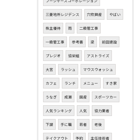
フージャースコーポレーション
三菱地所レジデンス
穴吹興産
やばい
株主優待
雨
二級管工事
一級管工事
参考書
梁
前田建設
プレジオ
協栄組
アストライズ
大宮
ラッシュ
マウスウォッシュ
カフェ
ランチ
メニュー
すき家
うなぎ
成瀬
国産
スポーツカー
人気ランキング
人気
協力業者
下請
手に職
若者
老後
テイクアウト
予約
主任技術者