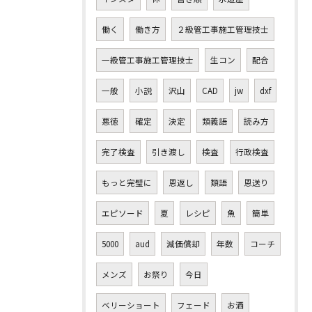
働く
働き方
２級管工事施工管理技士
一級管工事施工管理技士
生コン
配合
一般
小説
沢山
CAD
jw
dxf
悪徳
確定
決定
類義語
読み方
完了検査
引き渡し
検査
行政検査
もっと完璧に
恩返し
類語
恩送り
エピソード
夏
レシピ
魚
簡単
5000
aud
減価償却
年数
コーチ
メンズ
お祭り
今日
ベリーショート
フェード
お酒