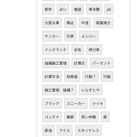
新年
占い
電話
準決勝
pk
大変な事
駒込
中里
南蛮焼き
サッカー
代表
メンバー
イングランド
女性
伸び率
設備施工管理
計算式
パーセント
計算方法
知恵袋
行動？
行動
施工管理 設備？
いらすとや
ブラック
スニーカー
ナイキ
コンテナ
維新
若い仲間
歌
部活
アイス
スタッドレス