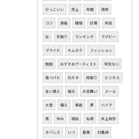
かっこいい
売上
年間
掃除
コツ
資格
種類
計算
年収
女
手取り
ランキング
ラグビー
プライド
キムタク
ファッション
勉強
おすすめアーティスト
何気ない
傷つけた
元ネタ
段取り
ビジネス
言い換え
被災
お見舞い
メール
大雪
備え
事故
夢
バイク
男
休み
理由
私用
井上尚弥
タパレス
いつ
最悪
対義語