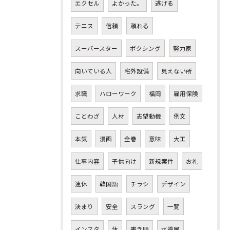
エクセル
よかった。
逃げる
テニス
信頼
頼れる
スーパースター
ボクシング
努力家
向いている人
宅外設備
見えない所
求職
ハローワーク
福岡
雇用保険
ことわざ
人材
志望動機
例文
本気
漫画
全巻
意味
大工
仕事内容
子供向け
新規案件
お礼
連休
韓国語
チラシ
デザイン
決まり
安全
スラング
一覧
インスタ
休
書き順
水道屋