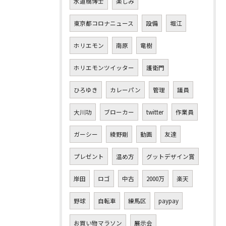
水道橋博士
楽しみ
東京都コロナニュース
設備
堀江
ホリエモン
南原
竜樹
ホリエモンツイッター
護衛門
ひろゆき
カレーパン
管理
議員
大川功
ブローカー
twitter
作業員
ガーシー
綾野剛
動画
友達
プレゼント
温め方
グットデザイン賞
岸田
ロゴ
中古
2000万
楽天
野球
自転車
練馬区
paypay
お買い物マラソン
展示会