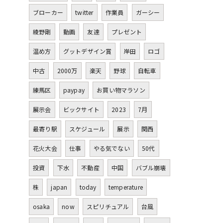
ブローカー
twitter
作業員
ガーシー
綾野剛
動画
友達
プレゼント
温め方
グットデザイン賞
岸田
ロゴ
中古
2000万
楽天
野球
自転車
練馬区
paypay
お買い物マラソン
展示会
ビックサイト
2023
7月
最寄り駅
スケジュール
展示
関西
花火大会
仕事
やる気でない
50代
投資
下水
不動産
中国
バブル崩壊
株
japan
today
temperature
osaka
now
スピリチュアル
台風