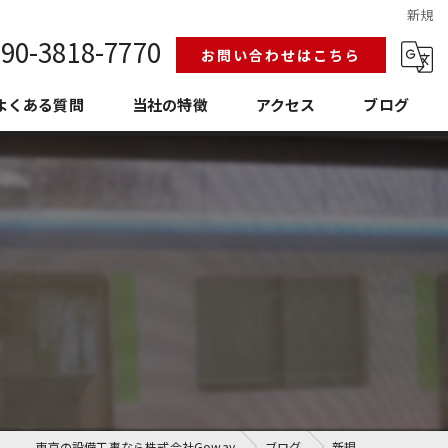
新規
90-3818-7770
お問い合わせはこちら
よくある質問
当社の特徴
アクセス
ブログ
給排水設備工事
換気空調工事
護衛門
老朽化
埼玉の設備工事
東京の設備工事なら株式会社Goway
ブログ
新規