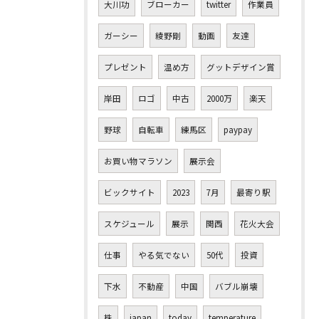
大川功
ブローカー
twitter
作業員
ガーシー
綾野剛
動画
友達
プレゼント
温め方
グットデザイン賞
岸田
ロゴ
中古
2000万
楽天
野球
自転車
練馬区
paypay
お買い物マラソン
展示会
ビックサイト
2023
7月
最寄り駅
スケジュール
展示
関西
花火大会
仕事
やる気でない
50代
投資
下水
不動産
中国
バブル崩壊
株
japan
today
temperature