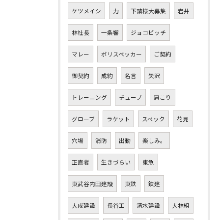
ケツメイシ
力
下請様大募集
岩井
林社長
一条響
ジョコビッチ
マレー
ボリスベッカー
ご契約
御契約
成約
名言
矢沢
トレーニング
チューブ
肩こり
グローブ
ラケット
スペック
花見
穴場
消防
出動
楽しみ。
正直者
生きづらい
東急
東武谷内田建設
東鉄
鉄建
大成建設
長谷工
清水建設
大林組