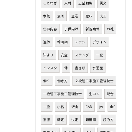
ことわざ
人材
志望動機
例文
本気
漫画
全巻
意味
大工
仕事内容
子供向け
新規案件
お礼
連休
韓国語
チラシ
デザイン
決まり
安全
スラング
一覧
インスタ
休
書き順
水道屋
働く
働き方
２級管工事施工管理技士
一級管工事施工管理技士
生コン
配合
一般
小説
沢山
CAD
jw
dxf
悪徳
確定
決定
類義語
読み方