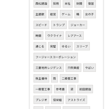
西松建設
採用
本社
財閥
復習
主題歌
経営
ゲーム
晴
女の子
スピード
トランプ
ジョーカー
時間
ウクライナ
レアアース
通じる
完璧
ゆるい
スリーブ
フージャースコーポレーション
三菱地所レジデンス
穴吹興産
やばい
株主優待
雨
二級管工事
一級管工事
参考書
梁
前田建設
プレジオ
協栄組
アストライズ