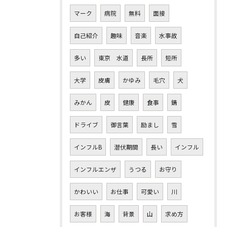
マーク
病院
無料
面接
自己紹介
趣味
音楽
水事故
多い
東京 水道
長所
短所
大学
皮膚
かゆみ
毛穴
犬
みかん
皮
健康
食事
錆
ドライブ
御言葉
励まし
雪
インフルB
潜伏期間
長い
インフル
インフルエンザ
うつる
お守り
かわいい
お仕事
可愛い
川
お客様
海
背景
山
求め方