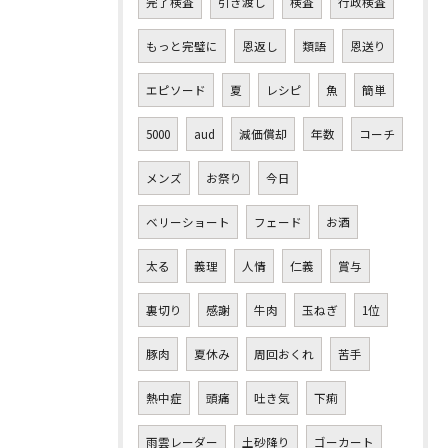
完了検査
引き渡し
検査
行政検査
もっと完璧に
恩返し
類語
恩送り
エピソード
夏
レシピ
魚
簡単
5000
aud
減価償却
年数
コーチ
メンズ
お祭り
今日
ベリーショート
フェード
お酒
太る
義理
人情
仁義
賞与
裏切り
感謝
牛肉
玉ねぎ
1位
豚肉
夏休み
周回おくれ
苦手
熱中症
頭痛
吐き気
下痢
雨雲レーダー
土砂降り
ゴーカート