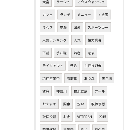
大宮
ラッシュ
マウスウォッシュ
カフェ
ランチ
メニュー
すき家
うなぎ
成瀬
国産
スポーツカー
人気ランキング
人気
協力業者
下請
手に職
若者
老後
テイクアウト
予約
主任技術者
現在営業中
高評価
あつ森
置き場
賃貸
神奈川
横浜支店
プール
おすすめ
関東
安い
取締役様
取締役殿
お金
VETERAN
2015
西濃運輸
営業所
近く
持久走