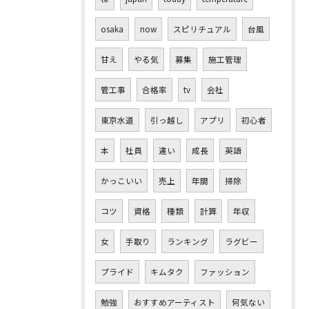
osaka
now
スピリチュアル
台風
甘え
やる気
募集
施工管理
管工事
合格率
tv
会社
東京水道
引っ越し
アプリ
初心者
本
社員
違い
成長
英語
かっこいい
売上
年間
掃除
コツ
資格
種類
計算
年収
女
手取り
ランキング
ラグビー
プライド
キムタク
ファッション
勉強
おすすめアーティスト
何気ない