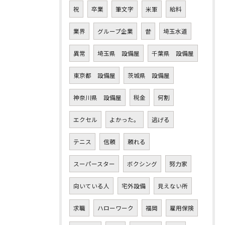
祝
卒業
筆文字
米軍
給料
業界
グループ企業
昔
埼玉水道
異常
埼玉県 設備屋
千葉県 設備屋
東京都 設備屋
茨城県 設備屋
神奈川県 設備屋
税金
何割
エクセル
よかった。
逃げる
テニス
信頼
頼れる
スーパースター
ボクシング
努力家
向いている人
宅外設備
見えない所
求職
ハローワーク
福岡
雇用保険