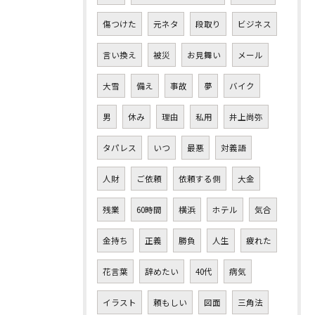
傷つけた
元ネタ
段取り
ビジネス
言い換え
被災
お見舞い
メール
大雪
備え
事故
夢
バイク
男
休み
理由
私用
井上尚弥
タパレス
いつ
最悪
対義語
人財
ご依頼
依頼する側
大金
残業
60時間
横浜
ホテル
気合
金持ち
正義
勝負
人生
疲れた
花言葉
辞めたい
40代
病気
イラスト
頼もしい
図面
三角法