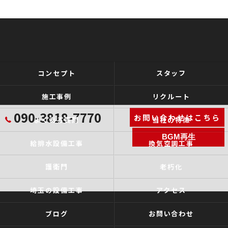
コンセプト
スタッフ
施工事例
リクルート
090-3818-7770
お問い合わせはこちら
よくある質問
当社の特徴
BGM再生
給排水設備工事
換気空調工事
護衛門
老朽化
埼玉の設備工事
アクセス
ブログ
お問い合わせ