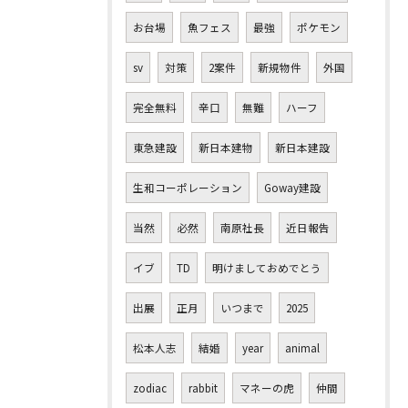
お台場
魚フェス
最強
ポケモン
sv
対策
2案件
新規物件
外国
完全無料
辛口
無難
ハーフ
東急建設
新日本建物
新日本建設
生和コーポレーション
Goway建設
当然
必然
南原社長
近日報告
イブ
TD
明けましておめでとう
出展
正月
いつまで
2025
松本人志
結婚
year
animal
zodiac
rabbit
マネーの虎
仲間