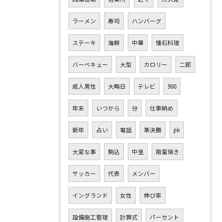
ラーメン
寿司
ハンバーグ
ステーキ
海鮮
中華
懐石料理
バーベキュー
大型
カロリー
二郎
成人男性
大晦日
テレビ
900
年末
いつから
分
仕事納め
新年
占い
電話
準決勝
pk
大変な事
駒込
中里
南蛮焼き
サッカー
代表
メンバー
イングランド
女性
伸び率
設備施工管理
計算式
パーセント