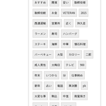
おすすめ
関東
安い
取締役様
取締役殿
お金
VETERAN
2015
西濃運輸
営業所
近く
持久走
ラーメン
寿司
ハンバーグ
ステーキ
海鮮
中華
懐石料理
バーベキュー
大型
カロリー
二郎
成人男性
大晦日
テレビ
900
年末
いつから
分
仕事納め
新年
占い
電話
準決勝
pk
大変な事
駒込
中里
南蛮焼き