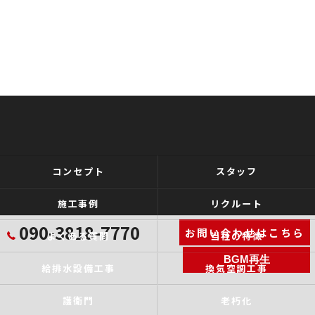
コンセプト
スタッフ
施工事例
リクルート
090-3818-7770
お問い合わせはこちら
よくある質問
当社の特徴
BGM再生
給排水設備工事
換気空調工事
護衛門
老朽化