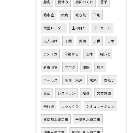
豚肉
夏休み
周回おくれ
苦手
熱中症
頭痛
吐き気
下痢
雨雲レーダー
土砂降り
ゴーカート
大人向け
千葉
実績
子供
日本
アメリカ
何歳から
法律
up/xg
新規現場
ブログ
開始
無事
ポーラス
千葉 水道
未来
支払い
東武
レストラン
船橋
営業時間
飛行機
しゃっくり
シミュレーション
東京都水道工事
千葉県水道工事
埼玉水道工事
神奈川県水道工事