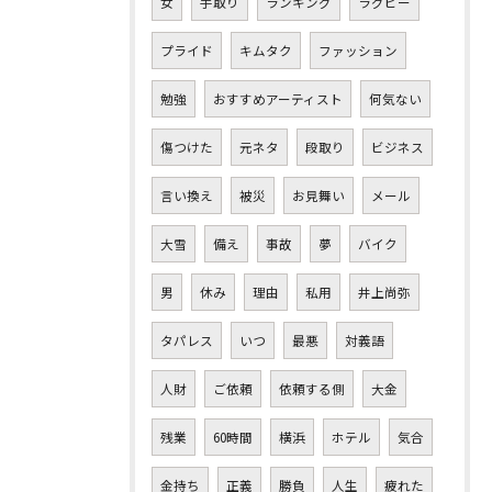
女
手取り
ランキング
ラグビー
プライド
キムタク
ファッション
勉強
おすすめアーティスト
何気ない
傷つけた
元ネタ
段取り
ビジネス
言い換え
被災
お見舞い
メール
大雪
備え
事故
夢
バイク
男
休み
理由
私用
井上尚弥
タパレス
いつ
最悪
対義語
人財
ご依頼
依頼する側
大金
残業
60時間
横浜
ホテル
気合
金持ち
正義
勝負
人生
疲れた