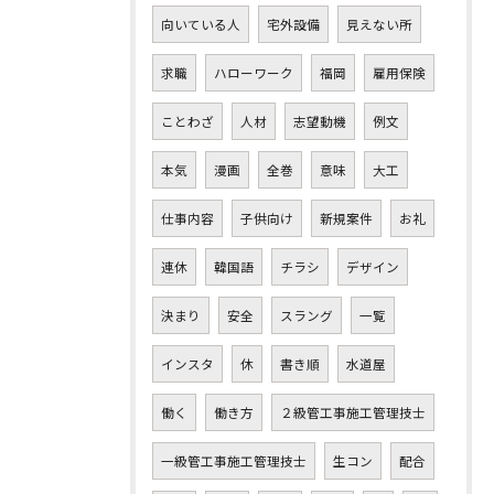
向いている人
宅外設備
見えない所
求職
ハローワーク
福岡
雇用保険
ことわざ
人材
志望動機
例文
本気
漫画
全巻
意味
大工
仕事内容
子供向け
新規案件
お礼
連休
韓国語
チラシ
デザイン
決まり
安全
スラング
一覧
インスタ
休
書き順
水道屋
働く
働き方
２級管工事施工管理技士
一級管工事施工管理技士
生コン
配合