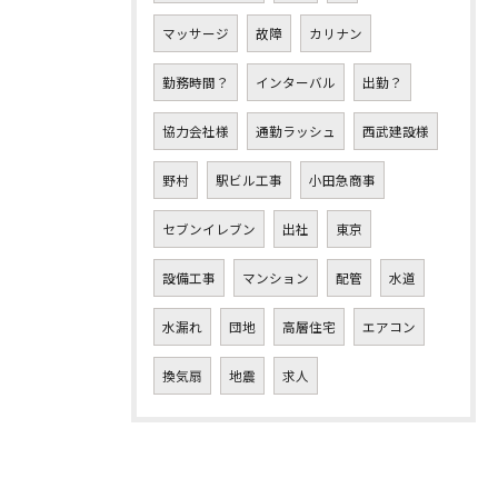
マッサージ
故障
カリナン
勤務時間？
インターバル
出勤？
協力会社様
通勤ラッシュ
西武建設様
野村
駅ビル工事
小田急商事
セブンイレブン
出社
東京
設備工事
マンション
配管
水道
水漏れ
団地
高層住宅
エアコン
換気扇
地震
求人