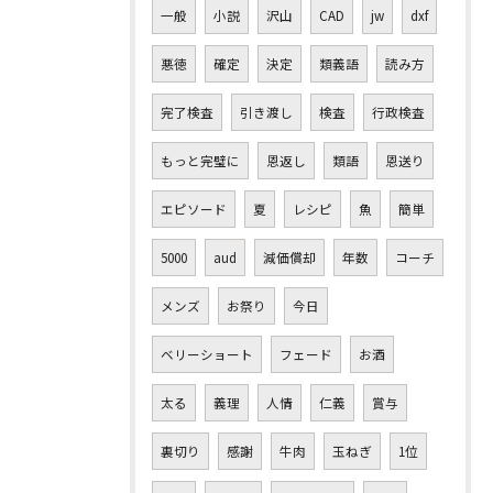
一般
小説
沢山
CAD
jw
dxf
悪徳
確定
決定
類義語
読み方
完了検査
引き渡し
検査
行政検査
もっと完璧に
恩返し
類語
恩送り
エピソード
夏
レシピ
魚
簡単
5000
aud
減価償却
年数
コーチ
メンズ
お祭り
今日
ベリーショート
フェード
お酒
太る
義理
人情
仁義
賞与
裏切り
感謝
牛肉
玉ねぎ
1位