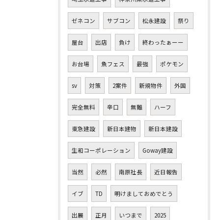
ゼネコン
サブコン
松永建設
祭り
屋台
出店
負け
終わったぁーー
お台場
魚フェス
最強
ポケモン
sv
対策
2案件
新規物件
外国
完全無料
辛口
無難
ハーフ
東急建設
新日本建物
新日本建設
生和コーポレーション
Goway建設
当然
必然
南原社長
近日報告
イブ
TD
明けましておめでとう
出展
正月
いつまで
2025