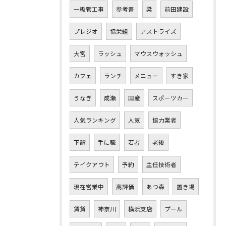
一級管工事
参考書
梁
前田建設
プレジオ
協栄組
アストライズ
大宮
ラッシュ
マウスウォッシュ
カフェ
ランチ
メニュー
すき家
うなぎ
成瀬
国産
スポーツカー
人気ランキング
人気
協力業者
下請
手に職
若者
老後
テイクアウト
予約
主任技術者
現在営業中
高評価
あつ森
置き場
賃貸
神奈川
横浜支店
プール