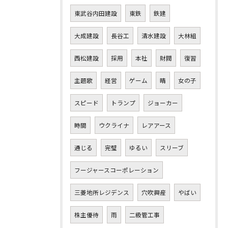
東武谷内田建設
東鉄
鉄建
大成建設
長谷工
清水建設
大林組
西松建設
採用
本社
財閥
復習
主題歌
経営
ゲーム
晴
女の子
スピード
トランプ
ジョーカー
時間
ウクライナ
レアアース
通じる
完璧
ゆるい
スリーブ
フージャースコーポレーション
三菱地所レジデンス
穴吹興産
やばい
株主優待
雨
二級管工事