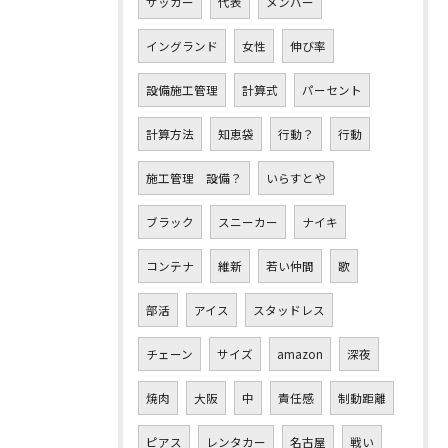
サッカー
代表
メンバー
イングランド
女性
伸び率
設備施工管理
計算式
パーセント
計算方法
知恵袋
行動？
行動
施工管理 設備？
いらすとや
ブラック
スニーカー
ナイキ
コンテナ
維新
若い仲間
歌
部活
アイス
スタッドレス
チェーン
サイズ
amazon
深夜
焼肉
大阪
中
責任感
制動距離
ピアス
レンタカー
名古屋
戦い