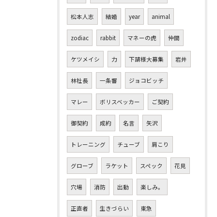
松本人志
結婚
year
animal
zodiac
rabbit
マネーの虎
仲間
ケツメイシ
力
下請様大募集
岩井
林社長
一条響
ジョコビッチ
マレー
ボリスベッカー
ご契約
御契約
成約
名言
矢沢
トレーニング
チューブ
肩こり
グローブ
ラケット
スペック
花見
穴場
消防
出動
楽しみ。
正直者
生きづらい
東急