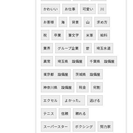
かわいい
お仕事
可愛い
川
お客様
海
背景
山
求め方
祝
卒業
筆文字
米軍
給料
業界
グループ企業
昔
埼玉水道
異常
埼玉県 設備屋
千葉県 設備屋
東京都 設備屋
茨城県 設備屋
神奈川県 設備屋
税金
何割
エクセル
よかった。
逃げる
テニス
信頼
頼れる
スーパースター
ボクシング
努力家