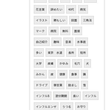
花言葉
辞めたい
40代
病気
イラスト
頼もしい
図面
三角法
マーク
病院
無料
面接
自己紹介
趣味
音楽
水事故
多い
東京 水道
長所
短所
大学
皮膚
かゆみ
毛穴
犬
みかん
皮
健康
食事
錆
ドライブ
御言葉
励まし
雪
インフルB
潜伏期間
長い
インフル
インフルエンザ
うつる
お守り