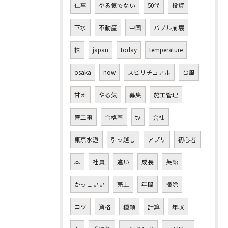
仕事
やる気でない
50代
投資
下水
不動産
中国
バブル崩壊
株
japan
today
temperature
osaka
now
スピリチュアル
台風
甘え
やる気
募集
施工管理
管工事
合格率
tv
会社
東京水道
引っ越し
アプリ
初心者
本
社員
違い
成長
英語
かっこいい
売上
年間
掃除
コツ
資格
種類
計算
年収