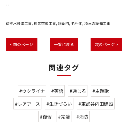
--
給排水設備工事
換気空調工事
護衛門
老朽化
埼玉の設備工事
< 前のページ
一覧に戻る
次のページ >
関連タグ
#ウクライナ
#英語
#通じる
#主題歌
#レアアース
#生きづらい
#東武谷内田建設
#復習
#完璧
#消防