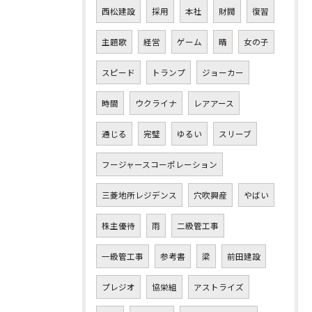
西松建設
採用
本社
財閥
復習
主題歌
経営
ゲーム
晴
女の子
スピード
トランプ
ジョーカー
時間
ウクライナ
レアアース
通じる
完璧
ゆるい
スリーブ
フージャースコーポレーション
三菱地所レジデンス
穴吹興産
やばい
株主優待
雨
二級管工事
一級管工事
参考書
梁
前田建設
プレジオ
協栄組
アストライズ