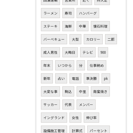
西濃運輸
営業所
近く
持久走
ラーメン
寿司
ハンバーグ
ステーキ
海鮮
中華
懐石料理
バーベキュー
大型
カロリー
二郎
成人男性
大晦日
テレビ
900
年末
いつから
分
仕事納め
新年
占い
電話
準決勝
pk
大変な事
駒込
中里
南蛮焼き
サッカー
代表
メンバー
イングランド
女性
伸び率
設備施工管理
計算式
パーセント