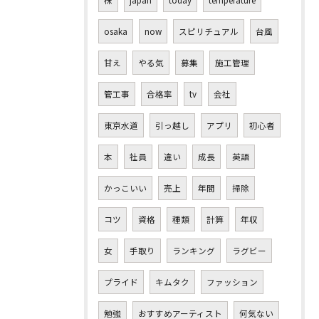
株
japan
today
temperature
osaka
now
スピリチュアル
台風
甘え
やる気
募集
施工管理
管工事
合格率
tv
会社
東京水道
引っ越し
アプリ
初心者
本
社員
違い
成長
英語
かっこいい
売上
年間
掃除
コツ
資格
種類
計算
年収
女
手取り
ランキング
ラグビー
プライド
キムタク
ファッション
勉強
おすすめアーティスト
何気ない