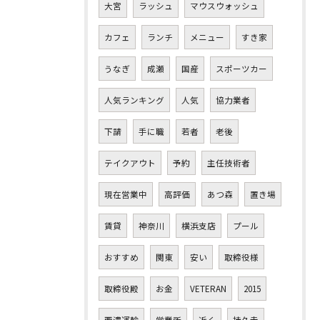
大宮
ラッシュ
マウスウォッシュ
カフェ
ランチ
メニュー
すき家
うなぎ
成瀬
国産
スポーツカー
人気ランキング
人気
協力業者
下請
手に職
若者
老後
テイクアウト
予約
主任技術者
現在営業中
高評価
あつ森
置き場
賃貸
神奈川
横浜支店
プール
おすすめ
関東
安い
取締役様
取締役殿
お金
VETERAN
2015