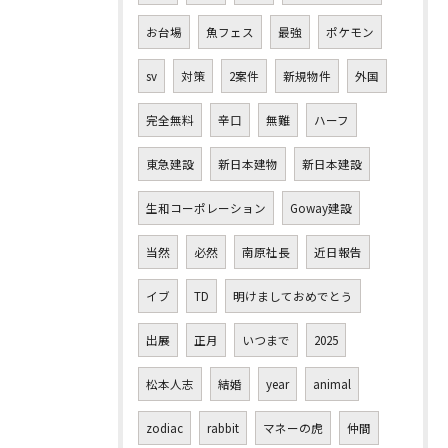
お台場
魚フェス
最強
ポケモン
sv
対策
2案件
新規物件
外国
完全無料
辛口
無難
ハーフ
東急建設
新日本建物
新日本建設
生和コーポレーション
Goway建設
当然
必然
南原社長
近日報告
イブ
TD
明けましておめでとう
出展
正月
いつまで
2025
松本人志
結婚
year
animal
zodiac
rabbit
マネーの虎
仲間