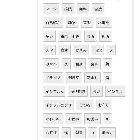
マーク
病院
無料
面接
自己紹介
趣味
音楽
水事故
多い
東京 水道
長所
短所
大学
皮膚
かゆみ
毛穴
犬
みかん
皮
健康
食事
錆
ドライブ
御言葉
励まし
雪
インフルB
潜伏期間
長い
インフル
インフルエンザ
うつる
お守り
かわいい
お仕事
可愛い
川
お客様
海
背景
山
求め方