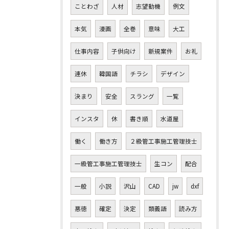
ことわざ
人材
志望動機
例文
本気
漫画
全巻
意味
大工
仕事内容
子供向け
新規案件
お礼
連休
韓国語
チラシ
デザイン
決まり
安全
スラング
一覧
インスタ
休
書き順
水道屋
働く
働き方
２級管工事施工管理技士
一級管工事施工管理技士
生コン
配合
一般
小説
沢山
CAD
jw
dxf
悪徳
確定
決定
類義語
読み方