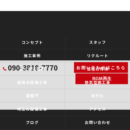
コンセプト
スタッフ
施工事例
リクルート
090-3818-7770
お問い合わせはこちら
よくある質問
当社の特徴
BGM再生
給排水設備工事
換気空調工事
護衛門
老朽化
埼玉の設備工事
アクセス
ブログ
お問い合わせ