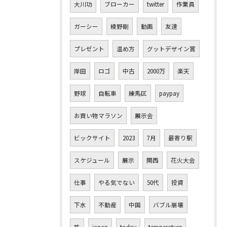
大川功
ブローカー
twitter
作業員
ガーシー
綾野剛
動画
友達
プレゼント
温め方
グットデザイン賞
岸田
ロゴ
中古
2000万
楽天
野球
自転車
練馬区
paypay
お買い物マラソン
展示会
ビックサイト
2023
7月
最寄り駅
スケジュール
展示
関西
花火大会
仕事
やる気でない
50代
投資
下水
不動産
中国
バブル崩壊