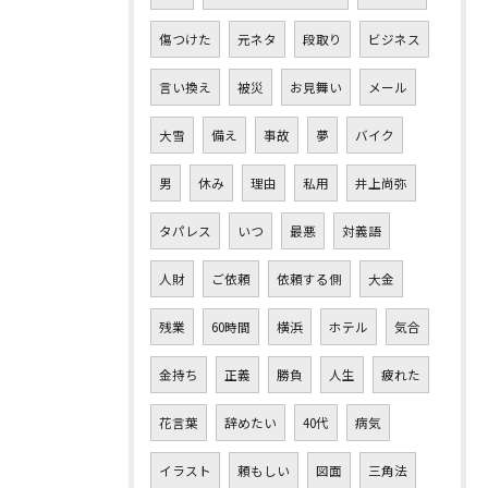
傷つけた
元ネタ
段取り
ビジネス
言い換え
被災
お見舞い
メール
大雪
備え
事故
夢
バイク
男
休み
理由
私用
井上尚弥
タパレス
いつ
最悪
対義語
人財
ご依頼
依頼する側
大金
残業
60時間
横浜
ホテル
気合
金持ち
正義
勝負
人生
疲れた
花言葉
辞めたい
40代
病気
イラスト
頼もしい
図面
三角法