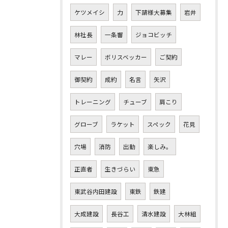
ケツメイシ
力
下請様大募集
岩井
林社長
一条響
ジョコビッチ
マレー
ボリスベッカー
ご契約
御契約
成約
名言
矢沢
トレーニング
チューブ
肩こり
グローブ
ラケット
スペック
花見
穴場
消防
出動
楽しみ。
正直者
生きづらい
東急
東武谷内田建設
東鉄
鉄建
大成建設
長谷工
清水建設
大林組