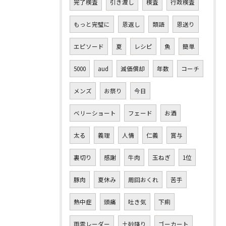
完了検査
引き渡し
検査
行政検査
もっと完璧に
恩返し
類語
恩送り
エピソード
夏
レシピ
魚
簡単
5000
aud
減価償却
年数
コーチ
メンズ
お祭り
今日
ベリーショート
フェード
お酒
太る
義理
人情
仁義
賞与
裏切り
感謝
牛肉
玉ねぎ
1位
豚肉
夏休み
周回おくれ
苦手
熱中症
頭痛
吐き気
下痢
雨雲レーダー
土砂降り
ゴーカート