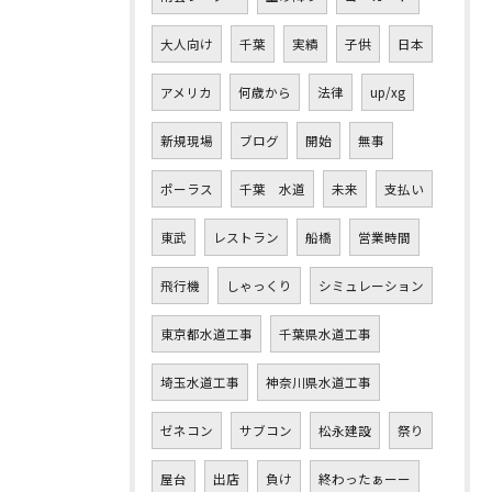
大人向け
千葉
実績
子供
日本
アメリカ
何歳から
法律
up/xg
新規現場
ブログ
開始
無事
ポーラス
千葉 水道
未来
支払い
東武
レストラン
船橋
営業時間
飛行機
しゃっくり
シミュレーション
東京都水道工事
千葉県水道工事
埼玉水道工事
神奈川県水道工事
ゼネコン
サブコン
松永建設
祭り
屋台
出店
負け
終わったぁーー