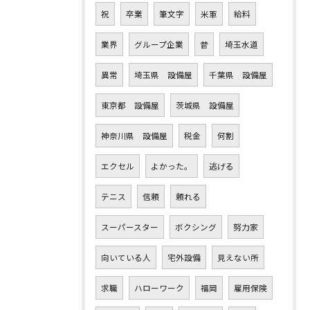
祝
卒業
筆文字
米軍
給料
業界
グループ企業
昔
埼玉水道
異常
埼玉県 設備屋
千葉県 設備屋
東京都 設備屋
茨城県 設備屋
神奈川県 設備屋
税金
何割
エクセル
よかった。
逃げる
テニス
信頼
頼れる
スーパースター
ボクシング
努力家
向いている人
宅外設備
見えない所
求職
ハローワーク
福岡
雇用保険