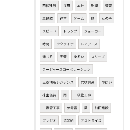
西松建設
採用
本社
財閥
復習
主題歌
経営
ゲーム
晴
女の子
スピード
トランプ
ジョーカー
時間
ウクライナ
レアアース
通じる
完璧
ゆるい
スリーブ
フージャースコーポレーション
三菱地所レジデンス
穴吹興産
やばい
株主優待
雨
二級管工事
一級管工事
参考書
梁
前田建設
プレジオ
協栄組
アストライズ