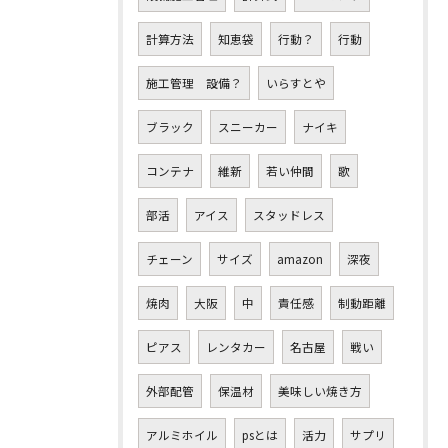
計算方法
知恵袋
行動？
行動
施工管理 設備？
いらすとや
ブラック
スニーカー
ナイキ
コンテナ
維新
若い仲間
歌
部活
アイス
スタッドレス
チェーン
サイズ
amazon
深夜
焼肉
大阪
中
責任感
制動距離
ピアス
レンタカー
名古屋
戦い
外部配管
保温材
美味しい焼き方
アルミホイル
psとは
活力
サプリ