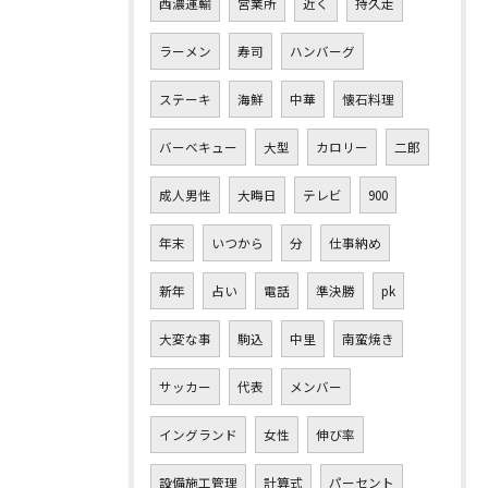
西濃運輸
営業所
近く
持久走
ラーメン
寿司
ハンバーグ
ステーキ
海鮮
中華
懐石料理
バーベキュー
大型
カロリー
二郎
成人男性
大晦日
テレビ
900
年末
いつから
分
仕事納め
新年
占い
電話
準決勝
pk
大変な事
駒込
中里
南蛮焼き
サッカー
代表
メンバー
イングランド
女性
伸び率
設備施工管理
計算式
パーセント