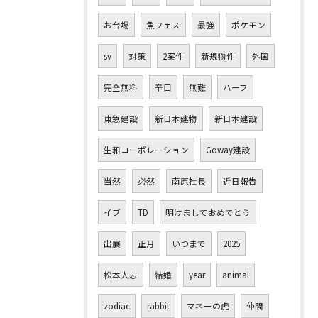
お台場
魚フェス
最強
ポケモン
sv
対策
2案件
新規物件
外国
完全無料
辛口
無難
ハーフ
東急建設
新日本建物
新日本建設
生和コーポレーション
Goway建設
当然
必然
南原社長
近日報告
イブ
TD
明けましておめでとう
出展
正月
いつまで
2025
松本人志
結婚
year
animal
zodiac
rabbit
マネーの虎
仲間