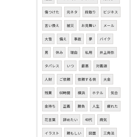
傷つけた
元ネタ
段取り
ビジネス
言い換え
被災
お見舞い
メール
大雪
備え
事故
夢
バイク
男
休み
理由
私用
井上尚弥
タパレス
いつ
最悪
対義語
人財
ご依頼
依頼する側
大金
残業
60時間
横浜
ホテル
気合
金持ち
正義
勝負
人生
疲れた
花言葉
辞めたい
40代
病気
イラスト
頼もしい
図面
三角法