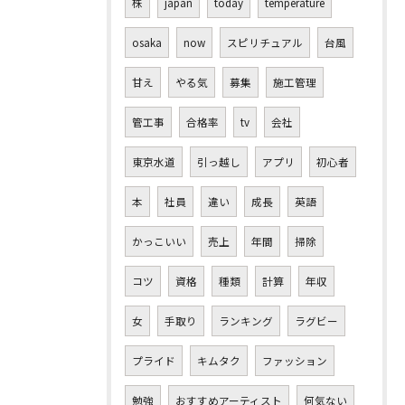
株
japan
today
temperature
osaka
now
スピリチュアル
台風
甘え
やる気
募集
施工管理
管工事
合格率
tv
会社
東京水道
引っ越し
アプリ
初心者
本
社員
違い
成長
英語
かっこいい
売上
年間
掃除
コツ
資格
種類
計算
年収
女
手取り
ランキング
ラグビー
プライド
キムタク
ファッション
勉強
おすすめアーティスト
何気ない