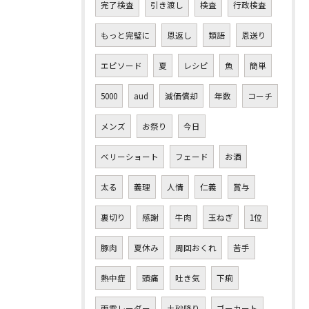
完了検査
引き渡し
検査
行政検査
もっと完璧に
恩返し
類語
恩送り
エピソード
夏
レシピ
魚
簡単
5000
aud
減価償却
年数
コーチ
メンズ
お祭り
今日
ベリーショート
フェード
お酒
太る
義理
人情
仁義
賞与
裏切り
感謝
牛肉
玉ねぎ
1位
豚肉
夏休み
周回おくれ
苦手
熱中症
頭痛
吐き気
下痢
雨雲レーダー
土砂降り
ゴーカート