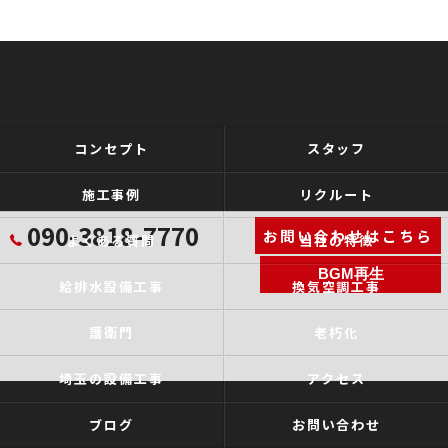
コンセプト
スタッフ
施工事例
リクルート
090-3818-7770
お問い合わせはこちら
よくある質問
当社の特徴
BGM再生
給排水設備工事
換気空調工事
護衛門
老朽化
埼玉の設備工事
アクセス
ブログ
お問い合わせ