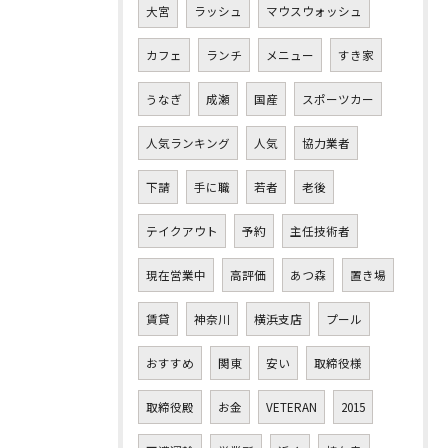
大宮
ラッシュ
マウスウォッシュ
カフェ
ランチ
メニュー
すき家
うなぎ
成瀬
国産
スポーツカー
人気ランキング
人気
協力業者
下請
手に職
若者
老後
テイクアウト
予約
主任技術者
現在営業中
高評価
あつ森
置き場
賃貸
神奈川
横浜支店
プール
おすすめ
関東
安い
取締役様
取締役殿
お金
VETERAN
2015