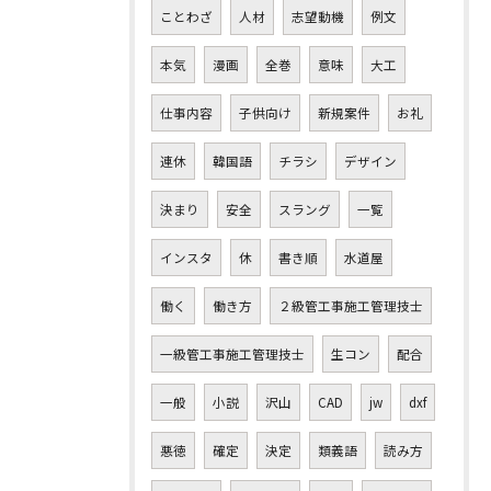
ことわざ
人材
志望動機
例文
本気
漫画
全巻
意味
大工
仕事内容
子供向け
新規案件
お礼
連休
韓国語
チラシ
デザイン
決まり
安全
スラング
一覧
インスタ
休
書き順
水道屋
働く
働き方
２級管工事施工管理技士
一級管工事施工管理技士
生コン
配合
一般
小説
沢山
CAD
jw
dxf
悪徳
確定
決定
類義語
読み方