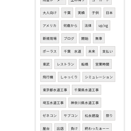
大人向け
千葉
実績
子供
日本
アメリカ
何歳から
法律
up/xg
新規現場
ブログ
開始
無事
ポーラス
千葉 水道
未来
支払い
東武
レストラン
船橋
営業時間
飛行機
しゃっくり
シミュレーション
東京都水道工事
千葉県水道工事
埼玉水道工事
神奈川県水道工事
ゼネコン
サブコン
松永建設
祭り
屋台
出店
負け
終わったぁーー