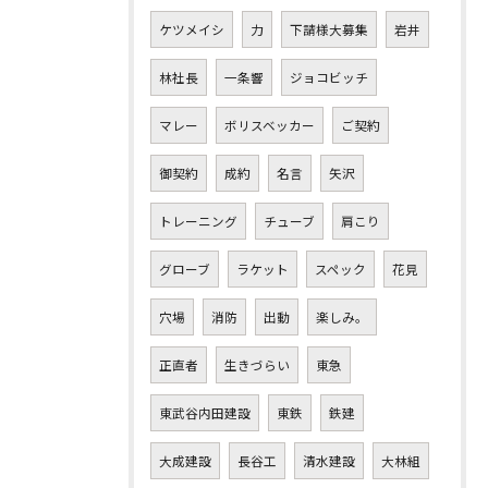
ケツメイシ
力
下請様大募集
岩井
林社長
一条響
ジョコビッチ
マレー
ボリスベッカー
ご契約
御契約
成約
名言
矢沢
トレーニング
チューブ
肩こり
グローブ
ラケット
スペック
花見
穴場
消防
出動
楽しみ。
正直者
生きづらい
東急
東武谷内田建設
東鉄
鉄建
大成建設
長谷工
清水建設
大林組