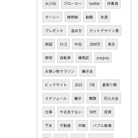
大川功
ブローカー
twitter
作業員
ガーシー
綾野剛
動画
友達
プレゼント
温め方
グットデザイン賞
岸田
ロゴ
中古
2000万
楽天
野球
自転車
練馬区
paypay
お買い物マラソン
展示会
ビックサイト
2023
7月
最寄り駅
スケジュール
展示
関西
花火大会
仕事
やる気でない
50代
投資
下水
不動産
中国
バブル崩壊