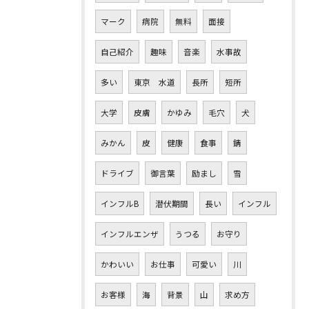
マーク
病院
無料
面接
自己紹介
趣味
音楽
水事故
多い
東京 水道
長所
短所
大学
皮膚
かゆみ
毛穴
犬
みかん
皮
健康
食事
錆
ドライブ
御言葉
励まし
雪
インフルB
潜伏期間
長い
インフル
インフルエンザ
うつる
お守り
かわいい
お仕事
可愛い
川
お客様
海
背景
山
求め方