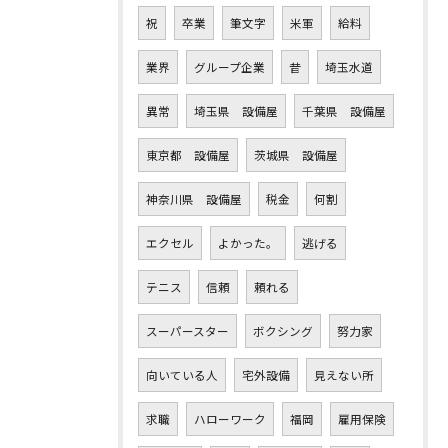
祝
卒業
筆文字
米軍
給料
業界
グループ企業
昔
埼玉水道
異常
埼玉県 設備屋
千葉県 設備屋
東京都 設備屋
茨城県 設備屋
神奈川県 設備屋
税金
何割
エクセル
よかった。
逃げる
テニス
信頼
頼れる
スーパースター
ボクシング
努力家
向いている人
宅外設備
見えない所
求職
ハローワーク
福岡
雇用保険