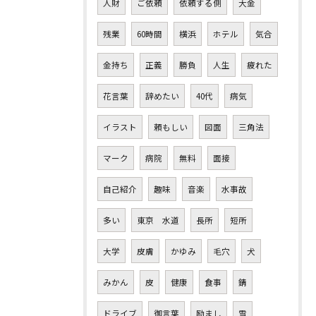
人財
ご依頼
依頼する側
大金
残業
60時間
横浜
ホテル
気合
金持ち
正義
勝負
人生
疲れた
花言葉
辞めたい
40代
病気
イラスト
頼もしい
図面
三角法
マーク
病院
無料
面接
自己紹介
趣味
音楽
水事故
多い
東京 水道
長所
短所
大学
皮膚
かゆみ
毛穴
犬
みかん
皮
健康
食事
錆
ドライブ
御言葉
励まし
雪