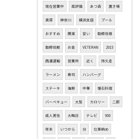
現在営業中
高評価
あつ森
置き場
賃貸
神奈川
横浜支店
プール
おすすめ
関東
安い
取締役様
取締役殿
お金
VETERAN
2015
西濃運輸
営業所
近く
持久走
ラーメン
寿司
ハンバーグ
ステーキ
海鮮
中華
懐石料理
バーベキュー
大型
カロリー
二郎
成人男性
大晦日
テレビ
900
年末
いつから
分
仕事納め