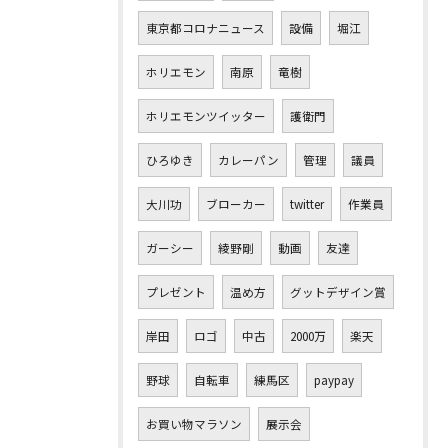
東京都コロナニュース
設備
堀江
ホリエモン
南原
竜樹
ホリエモンツイッター
護衛門
ひろゆき
カレーパン
管理
議員
大川功
ブローカー
twitter
作業員
ガーシー
綾野剛
動画
友達
プレゼント
温め方
グットデザイン賞
岸田
ロゴ
中古
2000万
楽天
野球
自転車
練馬区
paypay
お買い物マラソン
展示会