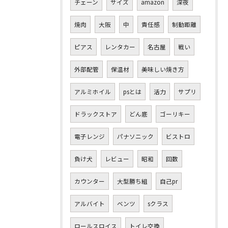
チェーン
サイズ
amazon
深夜
焼肉
大阪
中
責任感
制動距離
ピアス
レンタカー
名古屋
戦い
外部配管
保温材
美味しい焼き方
アルミホイル
psとは
活力
サプリ
ドラックストア
どん底
ゴーリキー
電子レンジ
パナソニック
ビストロ
負け犬
レビュー
昭和
回数
カウンター
大型勝ち組
自己pr
アルバイト
ベンツ
sクラス
ロールスロイス
トイレ交換