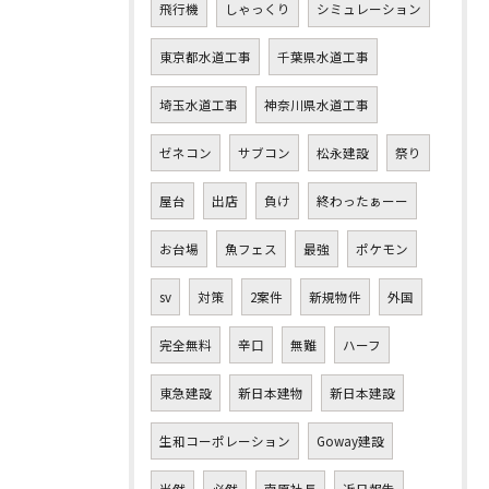
飛行機
しゃっくり
シミュレーション
東京都水道工事
千葉県水道工事
埼玉水道工事
神奈川県水道工事
ゼネコン
サブコン
松永建設
祭り
屋台
出店
負け
終わったぁーー
お台場
魚フェス
最強
ポケモン
sv
対策
2案件
新規物件
外国
完全無料
辛口
無難
ハーフ
東急建設
新日本建物
新日本建設
生和コーポレーション
Goway建設