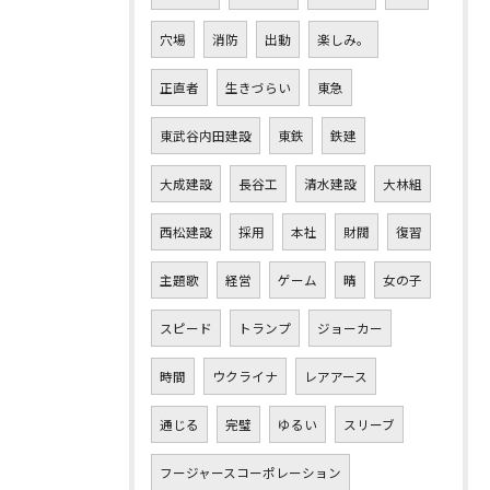
穴場
消防
出動
楽しみ。
正直者
生きづらい
東急
東武谷内田建設
東鉄
鉄建
大成建設
長谷工
清水建設
大林組
西松建設
採用
本社
財閥
復習
主題歌
経営
ゲーム
晴
女の子
スピード
トランプ
ジョーカー
時間
ウクライナ
レアアース
通じる
完璧
ゆるい
スリーブ
フージャースコーポレーション