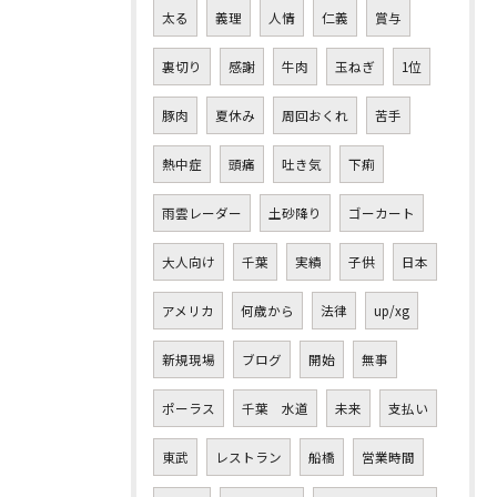
太る
義理
人情
仁義
賞与
裏切り
感謝
牛肉
玉ねぎ
1位
豚肉
夏休み
周回おくれ
苦手
熱中症
頭痛
吐き気
下痢
雨雲レーダー
土砂降り
ゴーカート
大人向け
千葉
実績
子供
日本
アメリカ
何歳から
法律
up/xg
新規現場
ブログ
開始
無事
ポーラス
千葉 水道
未来
支払い
東武
レストラン
船橋
営業時間