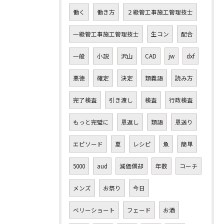
働く
働き方
２級管工事施工管理技士
一級管工事施工管理技士
生コン
配合
一般
小説
沢山
CAD
jw
dxf
悪徳
確定
決定
類義語
読み方
完了検査
引き渡し
検査
行政検査
もっと完璧に
恩返し
類語
恩送り
エピソード
夏
レシピ
魚
簡単
5000
aud
減価償却
年数
コーチ
メンズ
お祭り
今日
ベリーショート
フェード
お酒