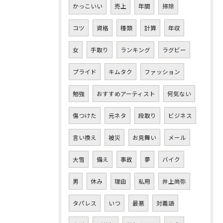
かっこいい
売上
年間
掃除
コツ
資格
種類
計算
年収
女
手取り
ランキング
ラグビー
プライド
キムタク
ファッション
勉強
おすすめアーティスト
何気ない
傷つけた
元ネタ
段取り
ビジネス
言い換え
被災
お見舞い
メール
大雪
備え
事故
夢
バイク
男
休み
理由
私用
井上尚弥
タパレス
いつ
最悪
対義語