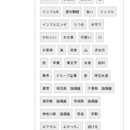
インフルB
潜伏期間
長い
インフル
インフルエンザ
うつる
お守り
かわいい
お仕事
可愛い
川
お客様
海
背景
山
求め方
祝
卒業
筆文字
米軍
給料
業界
グループ企業
昔
埼玉水道
異常
埼玉県 設備屋
千葉県 設備屋
東京都 設備屋
茨城県 設備屋
神奈川県 設備屋
税金
何割
エクセル
よかった。
逃げる