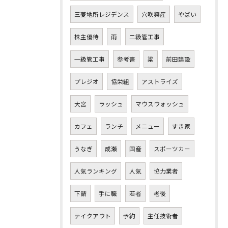
三菱地所レジデンス
穴吹興産
やばい
株主優待
雨
二級管工事
一級管工事
参考書
梁
前田建設
プレジオ
協栄組
アストライズ
大宮
ラッシュ
マウスウォッシュ
カフェ
ランチ
メニュー
すき家
うなぎ
成瀬
国産
スポーツカー
人気ランキング
人気
協力業者
下請
手に職
若者
老後
テイクアウト
予約
主任技術者