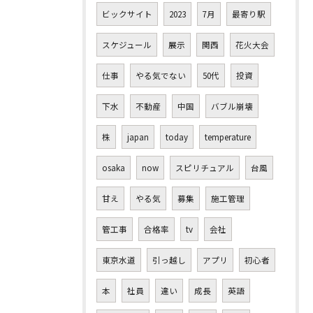
ビックサイト
2023
7月
最寄り駅
スケジュール
展示
関西
花火大会
仕事
やる気でない
50代
投資
下水
不動産
中国
バブル崩壊
株
japan
today
temperature
osaka
now
スピリチュアル
台風
甘え
やる気
募集
施工管理
管工事
合格率
tv
会社
東京水道
引っ越し
アプリ
初心者
本
社員
違い
成長
英語