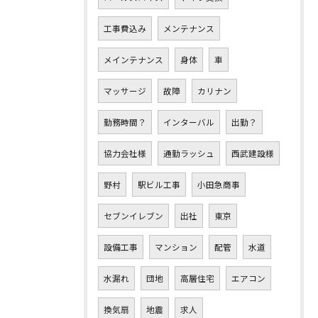
工事費込み
メンテナンス
メインテナンス
身体
車
マッサージ
故障
カリナン
勤務時間？
インターバル
出勤？
協力会社様
通勤ラッシュ
西武建設様
野村
駅ビル工事
小田急商事
セブンイレブン
出社
東京
設備工事
マンション
配管
水道
水漏れ
団地
高層住宅
エアコン
換気扇
地震
求人