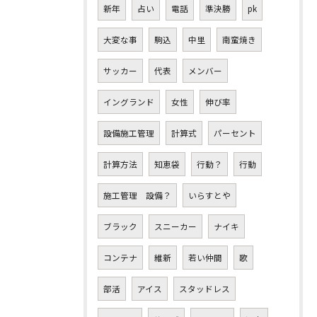
新年
占い
電話
準決勝
pk
大変な事
駒込
中里
南蛮焼き
サッカー
代表
メンバー
イングランド
女性
伸び率
設備施工管理
計算式
パーセント
計算方法
知恵袋
行動？
行動
施工管理 設備？
いらすとや
ブラック
スニーカー
ナイキ
コンテナ
維新
若い仲間
歌
部活
アイス
スタッドレス