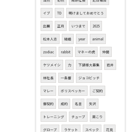
当然
必然
南原社長
近日報告
イブ
TD
明けましておめでとう
出展
正月
いつまで
2025
松本人志
結婚
year
animal
zodiac
rabbit
マネーの虎
仲間
ケツメイシ
力
下請様大募集
岩井
林社長
一条響
ジョコビッチ
マレー
ボリスベッカー
ご契約
御契約
成約
名言
矢沢
トレーニング
チューブ
肩こり
グローブ
ラケット
スペック
花見