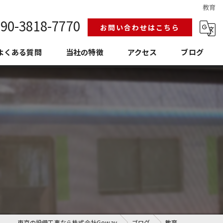
教育
90-3818-7770
お問い合わせはこちら
よくある質問
当社の特徴
アクセス
ブログ
給排水設備工事
換気空調工事
護衛門
老朽化
埼玉の設備工事
東京の設備工事なら株式会社Goway
ブログ
教育