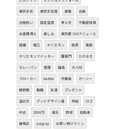
東京天気
東京天気雪
愛媛
合格
合格祝い
設定温度
考え方
不動産投資
水道橋博士
楽しみ
東京都コロナニュース
設備
堀江
ホリエモン
南原
竜樹
ホリエモンツイッター
護衛門
ひろゆき
カレーパン
管理
議員
大川功
ブローカー
twitter
作業員
ガーシー
綾野剛
動画
友達
プレゼント
温め方
グットデザイン賞
岸田
ロゴ
中古
2000万
楽天
野球
自転車
練馬区
paypay
お買い物マラソン