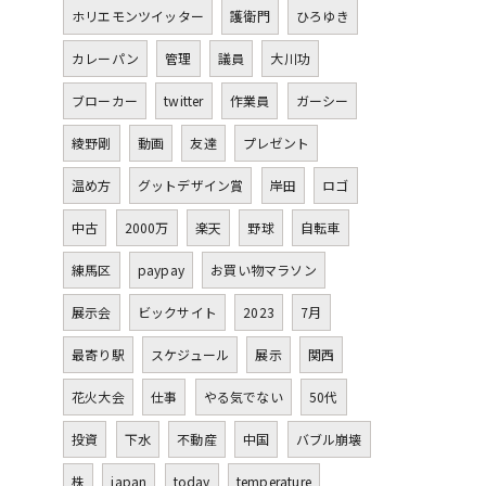
ホリエモンツイッター
護衛門
ひろゆき
カレーパン
管理
議員
大川功
ブローカー
twitter
作業員
ガーシー
綾野剛
動画
友達
プレゼント
温め方
グットデザイン賞
岸田
ロゴ
中古
2000万
楽天
野球
自転車
練馬区
paypay
お買い物マラソン
展示会
ビックサイト
2023
7月
最寄り駅
スケジュール
展示
関西
花火大会
仕事
やる気でない
50代
投資
下水
不動産
中国
バブル崩壊
株
japan
today
temperature