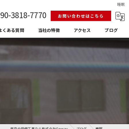
睡眠
90-3818-7770
お問い合わせはこちら
よくある質問
当社の特徴
アクセス
ブログ
給排水設備工事
換気空調工事
護衛門
老朽化
埼玉の設備工事
東京の設備工事なら株式会社Goway
ブログ
睡眠