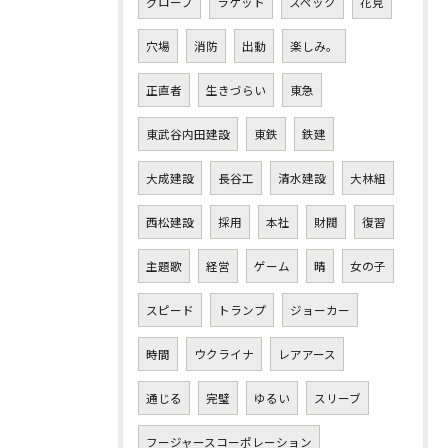
グローブ
ラケット
スペック
花見
穴場
消防
出動
楽しみ。
正直者
生きづらい
東急
東武谷内田建設
東鉄
鉄建
大成建設
長谷工
清水建設
大林組
西松建設
採用
本社
財閥
復習
主題歌
経営
ゲーム
晴
女の子
スピード
トランプ
ジョーカー
時間
ウクライナ
レアアース
通じる
完璧
ゆるい
スリーブ
フージャースコーポレーション