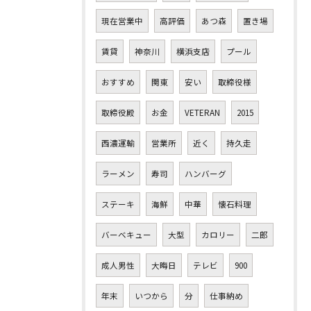
現在営業中
高評価
あつ森
置き場
賃貸
神奈川
横浜支店
プール
おすすめ
関東
安い
取締役様
取締役殿
お金
VETERAN
2015
西濃運輸
営業所
近く
持久走
ラーメン
寿司
ハンバーグ
ステーキ
海鮮
中華
懐石料理
バーベキュー
大型
カロリー
二郎
成人男性
大晦日
テレビ
900
年末
いつから
分
仕事納め