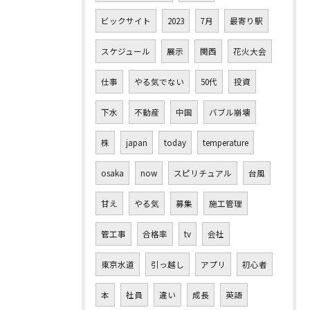
ビックサイト
2023
7月
最寄り駅
スケジュール
展示
関西
花火大会
仕事
やる気でない
50代
投資
下水
不動産
中国
バブル崩壊
株
japan
today
temperature
osaka
now
スピリチュアル
台風
甘え
やる気
募集
施工管理
管工事
合格率
tv
会社
東京水道
引っ越し
アプリ
初心者
本
社員
違い
成長
英語