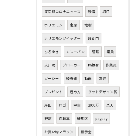
東京都コロナニュース
設備
堀江
ホリエモン
南原
竜樹
ホリエモンツイッター
護衛門
ひろゆき
カレーパン
管理
議員
大川功
ブローカー
twitter
作業員
ガーシー
綾野剛
動画
友達
プレゼント
温め方
グットデザイン賞
岸田
ロゴ
中古
2000万
楽天
野球
自転車
練馬区
paypay
お買い物マラソン
展示会