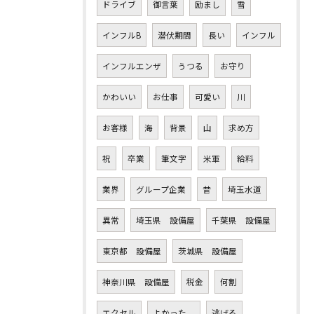
ドライブ
御言葉
励まし
雪
インフルB
潜伏期間
長い
インフル
インフルエンザ
うつる
お守り
かわいい
お仕事
可愛い
川
お客様
海
背景
山
求め方
祝
卒業
筆文字
米軍
給料
業界
グループ企業
昔
埼玉水道
異常
埼玉県 設備屋
千葉県 設備屋
東京都 設備屋
茨城県 設備屋
神奈川県 設備屋
税金
何割
エクセル
よかった。
逃げる