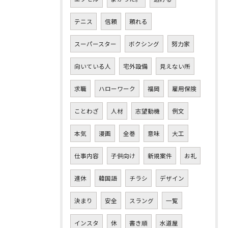
テニス
信頼
頼れる
スーパースター
ボクシング
努力家
向いている人
宅外設備
見えない所
求職
ハローワーク
福岡
雇用保険
ことわざ
人材
志望動機
例文
本気
漫画
全巻
意味
大工
仕事内容
子供向け
新規案件
お礼
連休
韓国語
チラシ
デザイン
決まり
安全
スラング
一覧
インスタ
休
書き順
水道屋