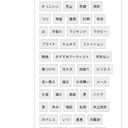
かっこいい
売上
年間
掃除
コツ
資格
種類
計算
年収
女
手取り
ランキング
ラグビー
プライド
キムタク
ファッション
勉強
おすすめアーティスト
何気ない
傷つけた
元ネタ
段取り
ビジネス
言い換え
被災
お見舞い
メール
大雪
備え
事故
夢
バイク
男
休み
理由
私用
井上尚弥
タパレス
いつ
最悪
対義語