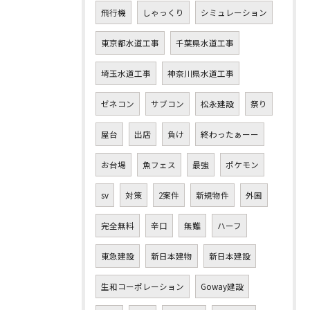
飛行機
しゃっくり
シミュレーション
東京都水道工事
千葉県水道工事
埼玉水道工事
神奈川県水道工事
ゼネコン
サブコン
松永建設
祭り
屋台
出店
負け
終わったぁーー
お台場
魚フェス
最強
ポケモン
sv
対策
2案件
新規物件
外国
完全無料
辛口
無難
ハーフ
東急建設
新日本建物
新日本建設
生和コーポレーション
Goway建設