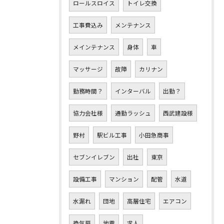
ロールスロイス
トイレ交換
工事費込み
メンテナンス
メインテナンス
身体
車
マッサージ
故障
カリナン
勤務時間？
インターバル
出勤？
協力会社様
通勤ラッシュ
西武建設様
野村
駅ビル工事
小田急商事
セブンイレブン
出社
東京
設備工事
マンション
配管
水道
水漏れ
団地
高層住宅
エアコン
換気扇
地震
求人