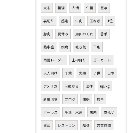
太る
義理
人情
仁義
賞与
裏切り
感謝
牛肉
玉ねぎ
1位
豚肉
夏休み
周回おくれ
苦手
熱中症
頭痛
吐き気
下痢
雨雲レーダー
土砂降り
ゴーカート
大人向け
千葉
実績
子供
日本
アメリカ
何歳から
法律
up/xg
新規現場
ブログ
開始
無事
ポーラス
千葉 水道
未来
支払い
東武
レストラン
船橋
営業時間