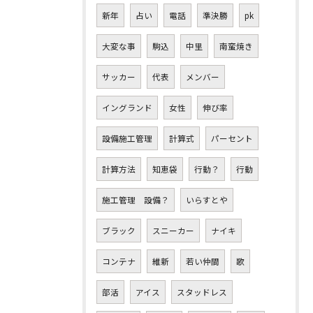
新年
占い
電話
準決勝
pk
大変な事
駒込
中里
南蛮焼き
サッカー
代表
メンバー
イングランド
女性
伸び率
設備施工管理
計算式
パーセント
計算方法
知恵袋
行動？
行動
施工管理 設備？
いらすとや
ブラック
スニーカー
ナイキ
コンテナ
維新
若い仲間
歌
部活
アイス
スタッドレス