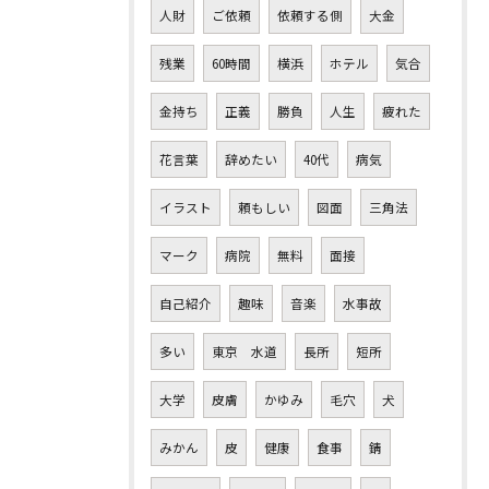
人財
ご依頼
依頼する側
大金
残業
60時間
横浜
ホテル
気合
金持ち
正義
勝負
人生
疲れた
花言葉
辞めたい
40代
病気
イラスト
頼もしい
図面
三角法
マーク
病院
無料
面接
自己紹介
趣味
音楽
水事故
多い
東京 水道
長所
短所
大学
皮膚
かゆみ
毛穴
犬
みかん
皮
健康
食事
錆