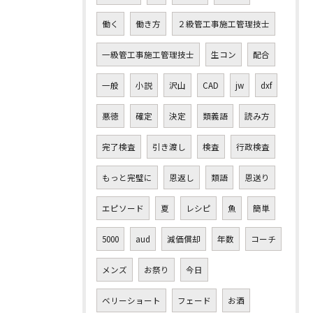
働く
働き方
２級管工事施工管理技士
一級管工事施工管理技士
生コン
配合
一般
小説
沢山
CAD
jw
dxf
悪徳
確定
決定
類義語
読み方
完了検査
引き渡し
検査
行政検査
もっと完璧に
恩返し
類語
恩送り
エピソード
夏
レシピ
魚
簡単
5000
aud
減価償却
年数
コーチ
メンズ
お祭り
今日
ベリーショート
フェード
お酒