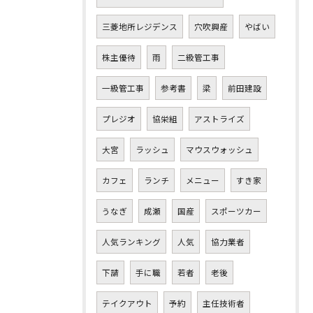
三菱地所レジデンス
穴吹興産
やばい
株主優待
雨
二級管工事
一級管工事
参考書
梁
前田建設
プレジオ
協栄組
アストライズ
大宮
ラッシュ
マウスウォッシュ
カフェ
ランチ
メニュー
すき家
うなぎ
成瀬
国産
スポーツカー
人気ランキング
人気
協力業者
下請
手に職
若者
老後
テイクアウト
予約
主任技術者