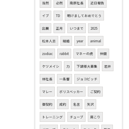
当然
必然
南原社長
近日報告
イブ
TD
明けましておめでとう
出展
正月
いつまで
2025
松本人志
結婚
year
animal
zodiac
rabbit
マネーの虎
仲間
ケツメイシ
力
下請様大募集
岩井
林社長
一条響
ジョコビッチ
マレー
ボリスベッカー
ご契約
御契約
成約
名言
矢沢
トレーニング
チューブ
肩こり