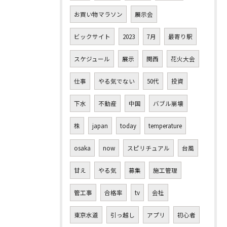
お買い物マラソン
展示会
ビックサイト
2023
7月
最寄り駅
スケジュール
展示
関西
花火大会
仕事
やる気でない
50代
投資
下水
不動産
中国
バブル崩壊
株
japan
today
temperature
osaka
now
スピリチュアル
台風
甘え
やる気
募集
施工管理
管工事
合格率
tv
会社
東京水道
引っ越し
アプリ
初心者