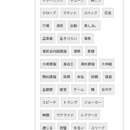
トレーニング
チューブ
肩こり
グローブ
ラケット
スペック
花見
穴場
消防
出動
楽しみ。
正直者
生きづらい
東急
東武谷内田建設
東鉄
鉄建
大成建設
長谷工
清水建設
大林組
西松建設
採用
本社
財閥
復習
主題歌
経営
ゲーム
晴
女の子
スピード
トランプ
ジョーカー
時間
ウクライナ
レアアース
通じる
完璧
ゆるい
スリーブ