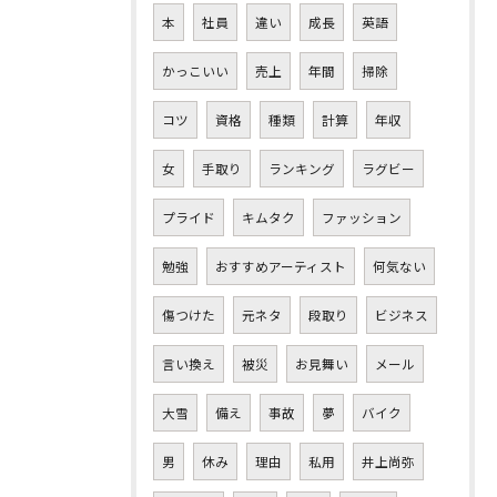
本
社員
違い
成長
英語
かっこいい
売上
年間
掃除
コツ
資格
種類
計算
年収
女
手取り
ランキング
ラグビー
プライド
キムタク
ファッション
勉強
おすすめアーティスト
何気ない
傷つけた
元ネタ
段取り
ビジネス
言い換え
被災
お見舞い
メール
大雪
備え
事故
夢
バイク
男
休み
理由
私用
井上尚弥