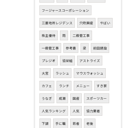
フージャースコーポレーション
三菱地所レジデンス
穴吹興産
やばい
株主優待
雨
二級管工事
一級管工事
参考書
梁
前田建設
プレジオ
協栄組
アストライズ
大宮
ラッシュ
マウスウォッシュ
カフェ
ランチ
メニュー
すき家
うなぎ
成瀬
国産
スポーツカー
人気ランキング
人気
協力業者
下請
手に職
若者
老後