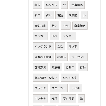
年末
いつから
分
仕事納め
新年
占い
電話
準決勝
pk
大変な事
駒込
中里
南蛮焼き
サッカー
代表
メンバー
イングランド
女性
伸び率
設備施工管理
計算式
パーセント
計算方法
知恵袋
行動？
行動
施工管理 設備？
いらすとや
ブラック
スニーカー
ナイキ
コンテナ
維新
若い仲間
歌