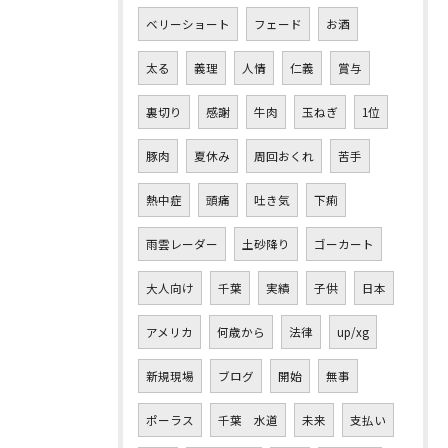
ベリーショート
フェード
お酒
太る
義理
人情
仁義
賞与
裏切り
感謝
牛肉
玉ねぎ
1位
豚肉
夏休み
周回おくれ
苦手
熱中症
頭痛
吐き気
下痢
雨雲レーダー
土砂降り
ゴーカート
大人向け
千葉
実績
子供
日本
アメリカ
何歳から
法律
up/xg
新規現場
ブログ
開始
無事
ポーラス
千葉 水道
未来
支払い