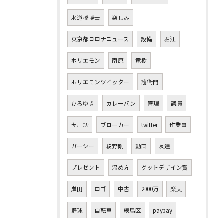
水道橋博士
楽しみ
東京都コロナニュース
設備
堀江
ホリエモン
南原
竜樹
ホリエモンツイッター
護衛門
ひろゆき
カレーパン
管理
議員
大川功
ブローカー
twitter
作業員
ガーシー
綾野剛
動画
友達
プレゼント
温め方
グットデザイン賞
岸田
ロゴ
中古
2000万
楽天
野球
自転車
練馬区
paypay