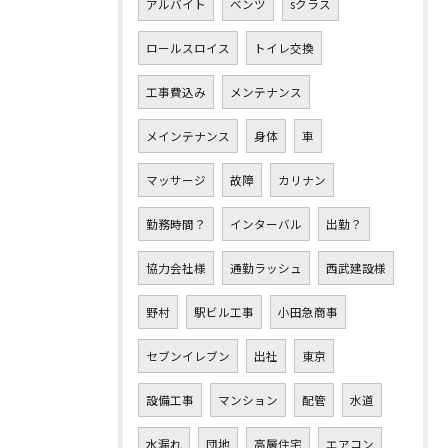
アルバイト
ベンツ
sクラス
ロールスロイス
トイレ交換
工事費込み
メンテナンス
メインテナンス
身体
車
マッサージ
故障
カリナン
勤務時間？
インターバル
出勤？
協力会社様
通勤ラッシュ
西武建設様
野村
駅ビル工事
小田急商事
セブンイレブン
出社
東京
設備工事
マンション
配管
水道
水漏れ
団地
高層住宅
エアコン