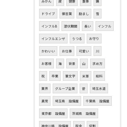
みかん
皮
健康
食事
錆
ドライブ
御言葉
励まし
雪
インフルB
潜伏期間
長い
インフル
インフルエンザ
うつる
お守り
かわいい
お仕事
可愛い
川
お客様
海
背景
山
求め方
祝
卒業
筆文字
米軍
給料
業界
グループ企業
昔
埼玉水道
異常
埼玉県 設備屋
千葉県 設備屋
東京都 設備屋
茨城県 設備屋
神奈川県 設備屋
税金
何割