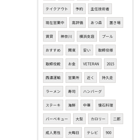
テイクアウト
予約
主任技術者
現在営業中
高評価
あつ森
置き場
賃貸
神奈川
横浜支店
プール
おすすめ
関東
安い
取締役様
取締役殿
お金
VETERAN
2015
西濃運輸
営業所
近く
持久走
ラーメン
寿司
ハンバーグ
ステーキ
海鮮
中華
懐石料理
バーベキュー
大型
カロリー
二郎
成人男性
大晦日
テレビ
900