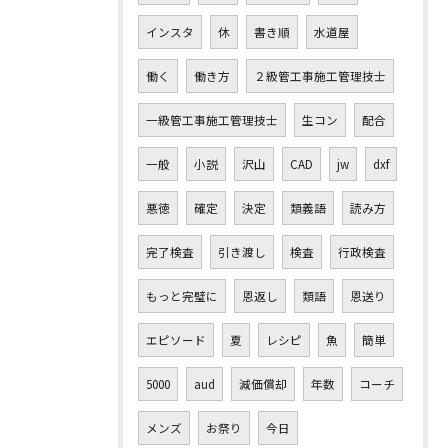
インスタ
休
書き順
水道屋
働く
働き方
２級管工事施工管理技士
一級管工事施工管理技士
生コン
配合
一般
小説
沢山
CAD
jw
dxf
悪徳
確定
決定
類義語
読み方
完了検査
引き渡し
検査
行政検査
もっと完璧に
恩返し
類語
恩送り
エピソード
夏
レシピ
魚
簡単
5000
aud
減価償却
年数
コーチ
メンズ
お祭り
今日