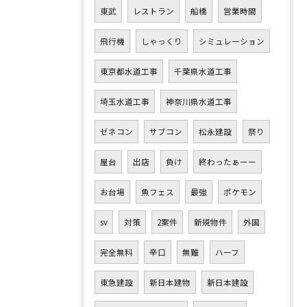
東武
レストラン
船橋
営業時間
飛行機
しゃっくり
シミュレーション
東京都水道工事
千葉県水道工事
埼玉水道工事
神奈川県水道工事
ゼネコン
サブコン
松永建設
祭り
屋台
出店
負け
終わったぁーー
お台場
魚フェス
最強
ポケモン
sv
対策
2案件
新規物件
外国
完全無料
辛口
無難
ハーフ
東急建設
新日本建物
新日本建設