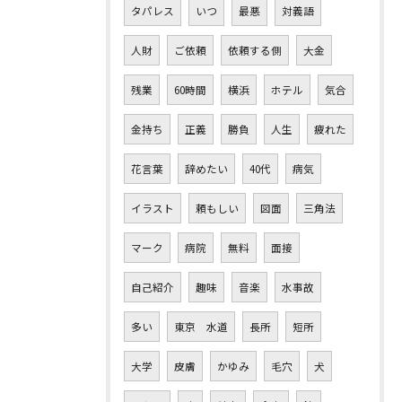
タパレス
いつ
最悪
対義語
人財
ご依頼
依頼する側
大金
残業
60時間
横浜
ホテル
気合
金持ち
正義
勝負
人生
疲れた
花言葉
辞めたい
40代
病気
イラスト
頼もしい
図面
三角法
マーク
病院
無料
面接
自己紹介
趣味
音楽
水事故
多い
東京 水道
長所
短所
大学
皮膚
かゆみ
毛穴
犬