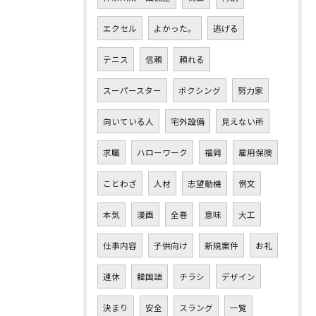
エクセル
よかった。
逃げる
テニス
信頼
頼れる
スーパースター
ボクシング
努力家
向いている人
宅外設備
見えない所
求職
ハローワーク
福岡
雇用保険
ことわざ
人材
志望動機
例文
本気
漫画
全巻
意味
大工
仕事内容
子供向け
新規案件
お礼
連休
韓国語
チラシ
デザイン
決まり
安全
スラング
一覧