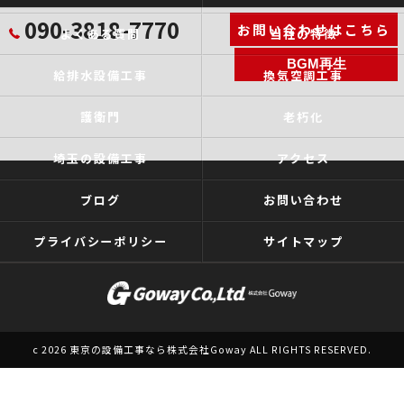
090-3818-7770
お問い合わせはこちら
よくある質問
当社の特徴
BGM再生
給排水設備工事
換気空調工事
護衛門
老朽化
埼玉の設備工事
アクセス
ブログ
お問い合わせ
プライバシーポリシー
サイトマップ
c 2026 東京の設備工事なら株式会社Goway ALL RIGHTS RESERVED.