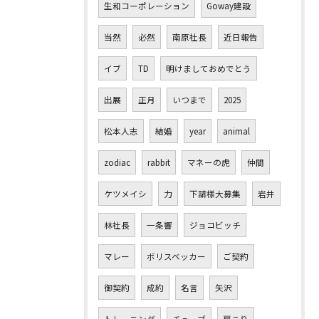
生和コーポレーション
Goway建設
当然
必然
南原社長
近日報告
イブ
TD
明けましておめでとう
出展
正月
いつまで
2025
松本人志
結婚
year
animal
zodiac
rabbit
マネーの虎
仲間
ケツメイシ
力
下請様大募集
岩井
林社長
一条響
ジョコビッチ
マレー
ボリスベッカー
ご契約
御契約
成約
名言
矢沢