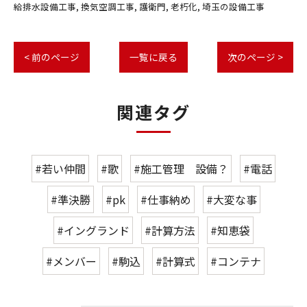
給排水設備工事
換気空調工事
護衛門
老朽化
埼玉の設備工事
< 前のページ
一覧に戻る
次のページ >
関連タグ
#若い仲間
#歌
#施工管理 設備？
#電話
#準決勝
#pk
#仕事納め
#大変な事
#イングランド
#計算方法
#知恵袋
#メンバー
#駒込
#計算式
#コンテナ