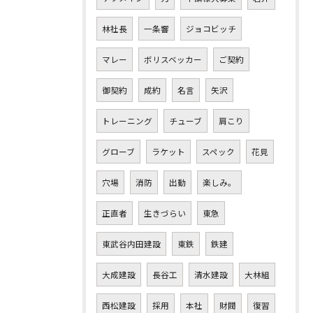
林社長
一条響
ジョコビッチ
マレー
ボリスベッカー
ご契約
御契約
成約
名言
矢沢
トレーニング
チューブ
肩こり
グローブ
ラケット
スペック
花見
穴場
消防
出動
楽しみ。
正直者
生きづらい
東急
東武谷内田建設
東鉄
鉄建
大成建設
長谷工
清水建設
大林組
西松建設
採用
本社
財閥
復習