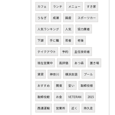
カフェ
ランチ
メニュー
すき家
うなぎ
成瀬
国産
スポーツカー
人気ランキング
人気
協力業者
下請
手に職
若者
老後
テイクアウト
予約
主任技術者
現在営業中
高評価
あつ森
置き場
賃貸
神奈川
横浜支店
プール
おすすめ
関東
安い
取締役様
取締役殿
お金
VETERAN
2015
西濃運輸
営業所
近く
持久走