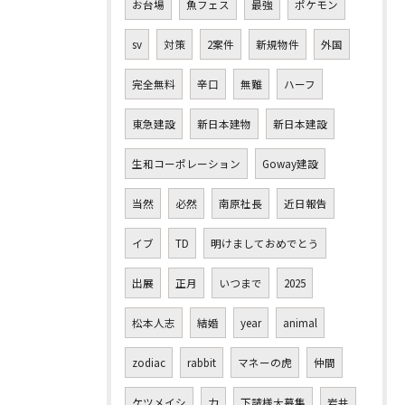
お台場
魚フェス
最強
ポケモン
sv
対策
2案件
新規物件
外国
完全無料
辛口
無難
ハーフ
東急建設
新日本建物
新日本建設
生和コーポレーション
Goway建設
当然
必然
南原社長
近日報告
イブ
TD
明けましておめでとう
出展
正月
いつまで
2025
松本人志
結婚
year
animal
zodiac
rabbit
マネーの虎
仲間
ケツメイシ
力
下請様大募集
岩井