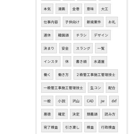
本気
漫画
全巻
意味
大工
仕事内容
子供向け
新規案件
お礼
連休
韓国語
チラシ
デザイン
決まり
安全
スラング
一覧
インスタ
休
書き順
水道屋
働く
働き方
２級管工事施工管理技士
一級管工事施工管理技士
生コン
配合
一般
小説
沢山
CAD
jw
dxf
悪徳
確定
決定
類義語
読み方
完了検査
引き渡し
検査
行政検査