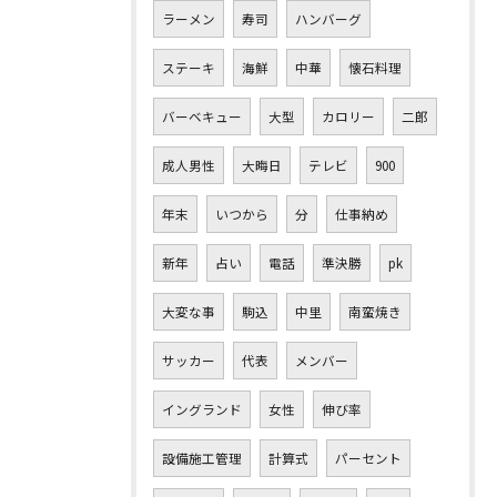
ラーメン
寿司
ハンバーグ
ステーキ
海鮮
中華
懐石料理
バーベキュー
大型
カロリー
二郎
成人男性
大晦日
テレビ
900
年末
いつから
分
仕事納め
新年
占い
電話
準決勝
pk
大変な事
駒込
中里
南蛮焼き
サッカー
代表
メンバー
イングランド
女性
伸び率
設備施工管理
計算式
パーセント