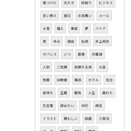
傷つけた
元ネタ
段取り
ビジネス
言い換え
被災
お見舞い
メール
大雪
備え
事故
夢
バイク
男
休み
理由
私用
井上尚弥
タパレス
いつ
最悪
対義語
人財
ご依頼
依頼する側
大金
残業
60時間
横浜
ホテル
気合
金持ち
正義
勝負
人生
疲れた
花言葉
辞めたい
40代
病気
イラスト
頼もしい
図面
三角法