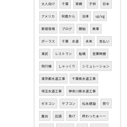
大人向け
千葉
実績
子供
日本
アメリカ
何歳から
法律
up/xg
新規現場
ブログ
開始
無事
ポーラス
千葉 水道
未来
支払い
東武
レストラン
船橋
営業時間
飛行機
しゃっくり
シミュレーション
東京都水道工事
千葉県水道工事
埼玉水道工事
神奈川県水道工事
ゼネコン
サブコン
松永建設
祭り
屋台
出店
負け
終わったぁーー