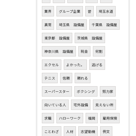
業界
グループ企業
昔
埼玉水道
異常
埼玉県 設備屋
千葉県 設備屋
東京都 設備屋
茨城県 設備屋
神奈川県 設備屋
税金
何割
エクセル
よかった。
逃げる
テニス
信頼
頼れる
スーパースター
ボクシング
努力家
向いている人
宅外設備
見えない所
求職
ハローワーク
福岡
雇用保険
ことわざ
人材
志望動機
例文