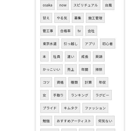
osaka
now
スピリチュアル
台風
甘え
やる気
募集
施工管理
管工事
合格率
tv
会社
東京水道
引っ越し
アプリ
初心者
本
社員
違い
成長
英語
かっこいい
売上
年間
掃除
コツ
資格
種類
計算
年収
女
手取り
ランキング
ラグビー
プライド
キムタク
ファッション
勉強
おすすめアーティスト
何気ない