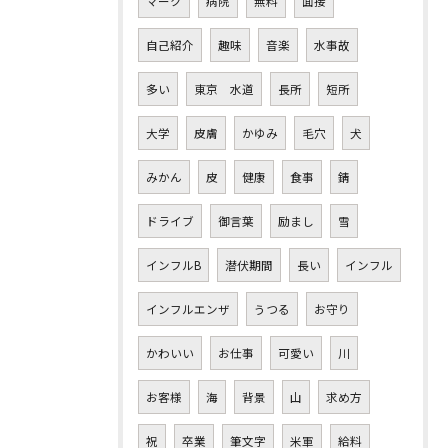
マーク
病院
無料
面接
自己紹介
趣味
音楽
水事故
多い
東京 水道
長所
短所
大学
皮膚
かゆみ
毛穴
犬
みかん
皮
健康
食事
錆
ドライブ
御言葉
励まし
雪
インフルB
潜伏期間
長い
インフル
インフルエンザ
うつる
お守り
かわいい
お仕事
可愛い
川
お客様
海
背景
山
求め方
祝
卒業
筆文字
米軍
給料