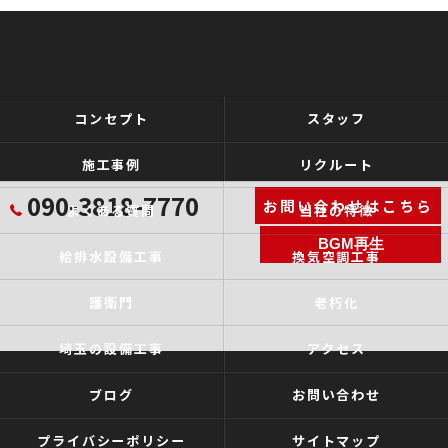
コンセプト
スタッフ
施工事例
リクルート
090-3818-7770
お問い合わせはこちら
よくある質問
当社の特徴
BGM再生
給排水設備工事
換気空調工事
護衛門
老朽化
埼玉の設備工事
アクセス
ブログ
お問い合わせ
プライバシーポリシー
サイトマップ