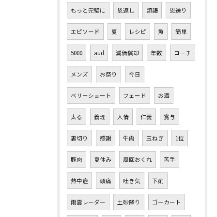
もっと完璧に
恩返し
類語
恩送り
エピソード
夏
レシピ
魚
簡単
5000
aud
減価償却
年数
コーチ
メンズ
お祭り
今日
ベリーショート
フェード
お酒
太る
義理
人情
仁義
賞与
裏切り
感謝
牛肉
玉ねぎ
1位
豚肉
夏休み
周回おくれ
苦手
熱中症
頭痛
吐き気
下痢
雨雲レーダー
土砂降り
ゴーカート