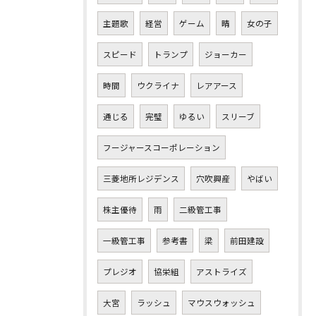
主題歌
経営
ゲーム
晴
女の子
スピード
トランプ
ジョーカー
時間
ウクライナ
レアアース
通じる
完璧
ゆるい
スリーブ
フージャースコーポレーション
三菱地所レジデンス
穴吹興産
やばい
株主優待
雨
二級管工事
一級管工事
参考書
梁
前田建設
プレジオ
協栄組
アストライズ
大宮
ラッシュ
マウスウォッシュ