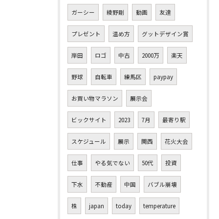
ガーシー
綾野剛
動画
友達
プレゼント
温め方
グットデザイン賞
岸田
ロゴ
中古
2000万
楽天
野球
自転車
練馬区
paypay
お買い物マラソン
展示会
ビックサイト
2023
7月
最寄り駅
スケジュール
展示
関西
花火大会
仕事
やる気でない
50代
投資
下水
不動産
中国
バブル崩壊
株
japan
today
temperature